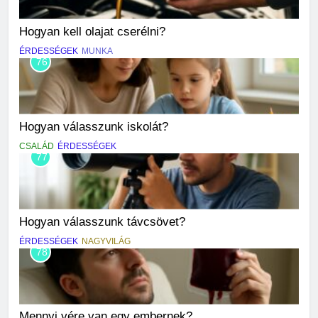
Hogyan kell olajat cserélni?
ÉRDESSÉGEK
MUNKA
76
Hogyan válasszunk iskolát?
CSALÁD
ÉRDESSÉGEK
77
Hogyan válasszunk távcsövet?
ÉRDESSÉGEK
NAGYVILÁG
78
Mennyi vére van egy embernek?