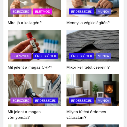
EGÉSZSÉG
ÉLETMÓD
ÉRDESSÉGEK
MUNKA
Mire jó a kollagén?
Mennyi a végkielégítés?
EGÉSZSÉG
ÉRDESSÉGEK
ÉRDESSÉGEK
MUNKA
Mit jelent a magas CRP?
Mikor kell tetőt cserélni?
EGÉSZSÉG
ÉRDESSÉGEK
ÉRDESSÉGEK
MUNKA
Mit jelent a magas
Milyen fűtést érdemes
vérnyomás?
választani?