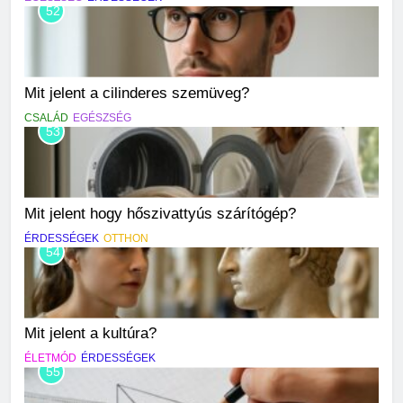
52
Mit jelent a cilinderes szemüveg?
CSALÁD
EGÉSZSÉG
53
Mit jelent hogy hőszivattyús szárítógép?
ÉRDESSÉGEK
OTTHON
54
Mit jelent a kultúra?
ÉLETMÓD
ÉRDESSÉGEK
55