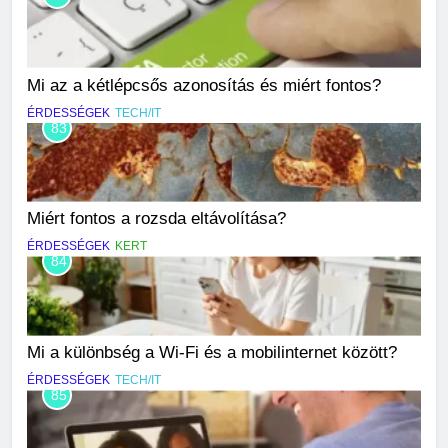
Mi az a kétlépcsős azonosítás és miért fontos?
ÉRDESSÉGEK
TECH/IT
83
Miért fontos a rozsda eltávolítása?
ÉRDESSÉGEK
KERT
84
Mi a különbség a Wi-Fi és a mobilinternet között?
ÉRDESSÉGEK
TECH/IT
85