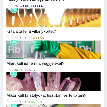
EGÉSZSÉG
ÉRDESSÉGEK
79
Ki találta fel a villanykörtét?
ÉRDESSÉGEK
NAGYVILÁG
80
Miért kell ismerni a vegyjeleket?
CSALÁD
EGÉSZSÉG
81
Mikor kell kristályokat tisztítani és feltölteni?
ÉRDESSÉGEK
TERMÉSZET
82