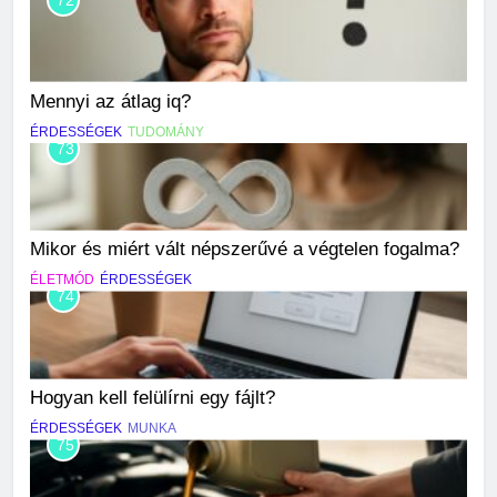
Mennyi az átlag iq?
ÉRDESSÉGEK
TUDOMÁNY
73
Mikor és miért vált népszerűvé a végtelen fogalma?
ÉLETMÓD
ÉRDESSÉGEK
74
Hogyan kell felülírni egy fájlt?
ÉRDESSÉGEK
MUNKA
75