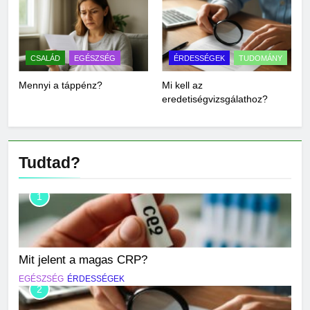
CSALÁD
EGÉSZSÉG
ÉRDESSÉGEK
TUDOMÁNY
Mennyi a táppénz?
Mi kell az
eredetiségvizsgálathoz?
Tudtad?
1
Mit jelent a magas CRP?
EGÉSZSÉG
ÉRDESSÉGEK
2