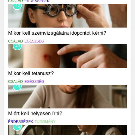
CSALÁD
ÉRDESSÉGEK
42
Mikor kell szemvizsgálatra időpontot kérni?
CSALÁD
EGÉSZSÉG
43
Mikor kell tetanusz?
CSALÁD
EGÉSZSÉG
44
Miért kell helyesen írni?
ÉRDESSÉGEK
TUDOMÁNY
45