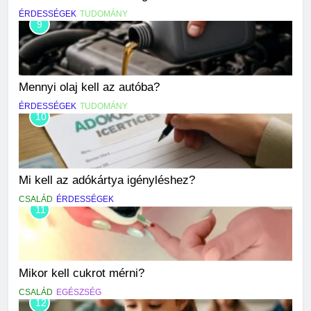
ÉRDESSÉGEK
TUDOMÁNY
9
Mennyi olaj kell az autóba?
ÉRDESSÉGEK
TUDOMÁNY
10
Mi kell az adókártya igényléshez?
CSALÁD
ÉRDESSÉGEK
11
Mikor kell cukrot mérni?
CSALÁD
EGÉSZSÉG
12