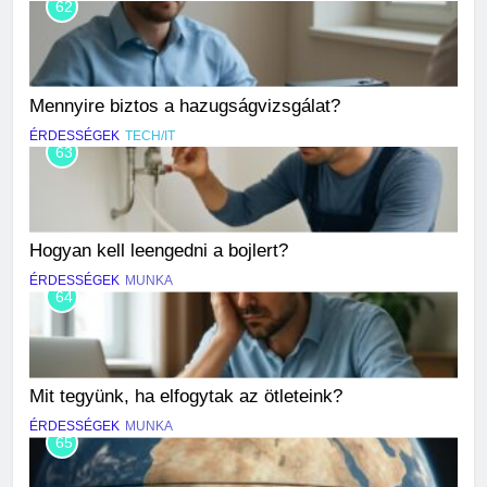
62
Mennyire biztos a hazugságvizsgálat?
ÉRDESSÉGEK
TECH/IT
63
Hogyan kell leengedni a bojlert?
ÉRDESSÉGEK
MUNKA
64
Mit tegyünk, ha elfogytak az ötleteink?
ÉRDESSÉGEK
MUNKA
65