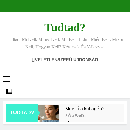
Ugrás
a
tartalomra
Tudtad?
Tudtad, Mi Kell, Mihez Kell, Mit Kell Tudni, Miért Kell, Mikor
Kell, Hogyan Kell? Kérdések És Válaszok.
VÉLETLENSZERŰ ÚJDONSÁG
Mire jó a kollagén?
TUDTAD?
2 Óra Ezelőtt
Mennyi a
végkielégítés?