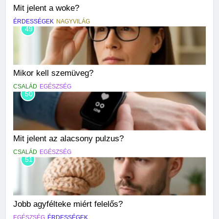
Mit jelent a woke?
ÉRDESSÉGEK
NAGYVILÁG
49
Mikor kell szemüveg?
CSALÁD
EGÉSZSÉG
50
Mit jelent az alacsony pulzus?
CSALÁD
EGÉSZSÉG
51
Jobb agyfélteke miért felelős?
EGÉSZSÉG
ÉRDESSÉGEK