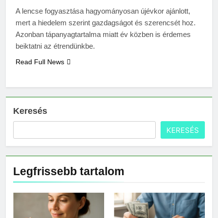
3 Nap Ezelőtt
A lencse fogyasztása hagyományosan újévkor ajánlott,
Miért kell gőz fölött felverni
a tojásfehérjét?
mert a hiedelem szerint gazdagságot és szerencsét hoz.
3 Nap Ezelőtt
Azonban tápanyagtartalma miatt év közben is érdemes
beiktatni az étrendünkbe.
Read Full News
Keresés
KERESÉS
Legfrissebb tartalom