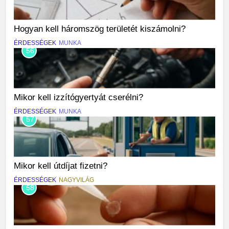
Hogyan kell háromszög területét kiszámolni?
ÉRDESSÉGEK
MUNKA
56
Mikor kell izzítógyertyát cserélni?
ÉRDESSÉGEK
MUNKA
57
Mikor kell útdíjat fizetni?
ÉRDESSÉGEK
NAGYVILÁG
58