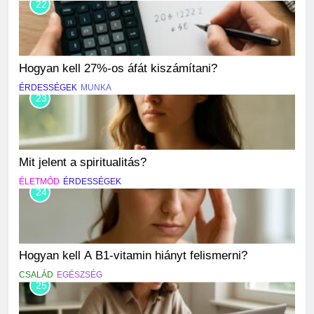
22
Hogyan kell 27%-os áfát kiszámítani?
ÉRDESSÉGEK
MUNKA
23
Mit jelent a spiritualitás?
ÉLETMÓD
ÉRDESSÉGEK
24
Hogyan kell A B1-vitamin hiányt felismerni?
CSALÁD
EGÉSZSÉG
25