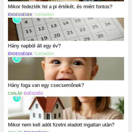
Mikor fedezték fel a pi értékét, és miért fontos?
ÉRDESSÉGEK
TUDOMÁNY
39
Hány napból áll egy év?
ÉRDESSÉGEK
TUDOMÁNY
40
Hány foga van egy csecsemőnek?
CSALÁD
EGÉSZSÉG
41
Mikor nem kell adót fizetni eladott ingatlan után?