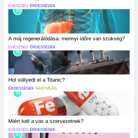
EGÉSZSÉG
ÉRDESSÉGEK
89
A máj regenerálódása: mennyi időre van szükség?
EGÉSZSÉG
ÉRDESSÉGEK
90
Hol süllyedt el a Titanic?
ÉRDESSÉGEK
NAGYVILÁG
91
Miért kell a vas a szervezetnek?
EGÉSZSÉG
ÉRDESSÉGEK
92