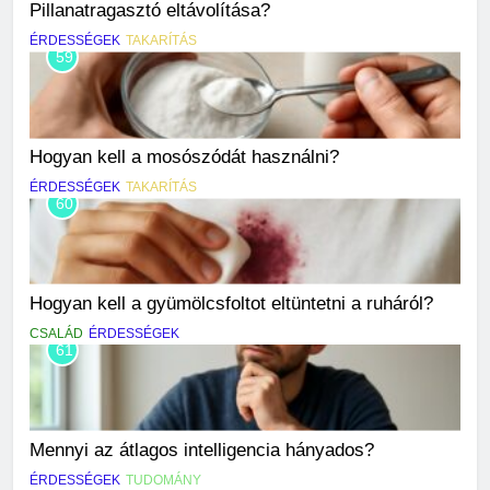
Pillanatragasztó eltávolítása?
ÉRDESSÉGEK
TAKARÍTÁS
59
Hogyan kell a mosószódát használni?
ÉRDESSÉGEK
TAKARÍTÁS
60
Hogyan kell a gyümölcsfoltot eltüntetni a ruháról?
CSALÁD
ÉRDESSÉGEK
61
Mennyi az átlagos intelligencia hányados?
ÉRDESSÉGEK
TUDOMÁNY