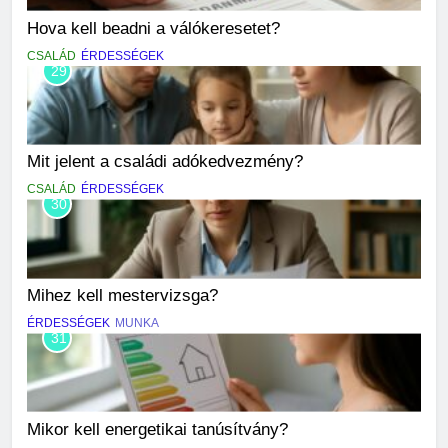
Hova kell beadni a válókeresetet?
CSALÁD
ÉRDESSÉGEK
29
Mit jelent a családi adókedvezmény?
CSALÁD
ÉRDESSÉGEK
30
Mihez kell mestervizsga?
ÉRDESSÉGEK
MUNKA
31
Mikor kell energetikai tanúsítvány?