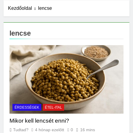
10 Óra Ezelőtt
Kezdőoldal
lencse
Mit jelent a magas
CRP?
18 Óra Ezelőtt
lencse
Mikor kell tetőt cserélni?
1 Nap Ezelőtt
Mit jelent a magas
vérnyomás?
1 Nap Ezelőtt
Milyen fűtést érdemes
választani?
2 Nap Ezelőtt
Mennyi a táppénz?
2 Nap Ezelőtt
Mi kell az
eredetiségvizsgálathoz?
ÉRDESSÉGEK
ÉTEL-ITAL
2 Nap Ezelőtt
Mikor kell lencsét enni?
Mit hány fokon kell
mosni?
Tudtad?
4 hónap ezelőtt
0
16 mins