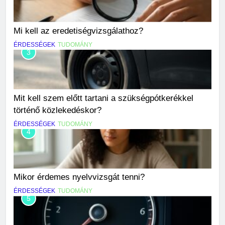
Mi kell az eredetiségvizsgálathoz?
ÉRDESSÉGEK
TUDOMÁNY
3
Mit kell szem előtt tartani a szükségpótkerékkel
történő közlekedéskor?
ÉRDESSÉGEK
TUDOMÁNY
4
Mikor érdemes nyelvvizsgát tenni?
ÉRDESSÉGEK
TUDOMÁNY
5