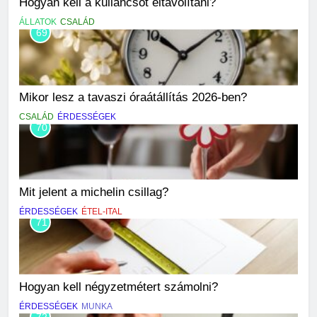
Hogyan kell a kullancsot eltávolítani?
ÁLLATOK
CSALÁD
69
Mikor lesz a tavaszi óraátállítás 2026-ben?
CSALÁD
ÉRDESSÉGEK
70
Mit jelent a michelin csillag?
ÉRDESSÉGEK
ÉTEL-ITAL
71
Hogyan kell négyzetmétert számolni?
ÉRDESSÉGEK
MUNKA
72