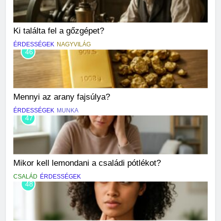
Ki találta fel a gőzgépet?
ÉRDESSÉGEK
NAGYVILÁG
46
Mennyi az arany fajsúlya?
ÉRDESSÉGEK
MUNKA
47
Mikor kell lemondani a családi pótlékot?
CSALÁD
ÉRDESSÉGEK
48