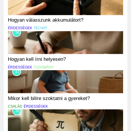
Hogyan válasszunk akkumulátort?
ÉRDESSÉGEK
TECH/IT
36
Hogyan kell írni helyesen?
ÉRDESSÉGEK
TUDOMÁNY
37
Mikor kell bilire szoktatni a gyereket?
CSALÁD
ÉRDESSÉGEK
38