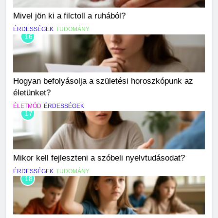
Mivel jön ki a filctoll a ruhából?
ÉRDESSÉGEK
TUDOMÁNY
16
Hogyan befolyásolja a születési horoszkópunk az
életünket?
ÉLETMÓD
ÉRDESSÉGEK
17
Mikor kell fejleszteni a szóbeli nyelvtudásodat?
ÉRDESSÉGEK
TUDOMÁNY
18