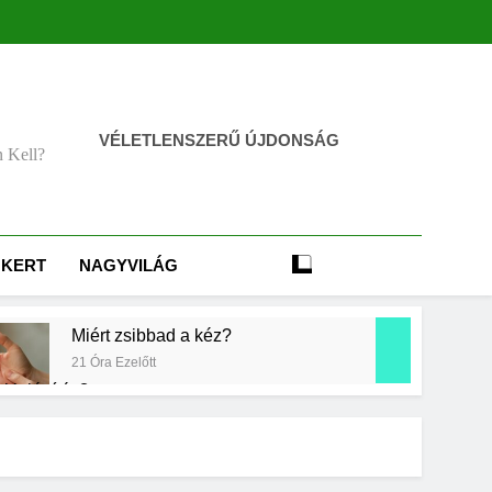
VÉLETLENSZERŰ ÚJDONSÁG
n Kell?
KERT
NAGYVILÁG
Miért zsibbad a kéz?
21 Óra Ezelőtt
kielégítés?
Mit jelent a magas vérnyomás?
3 Nap Ezelőtt