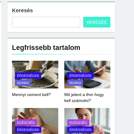
Keresés
KERESÉS
Legfrissebb tartalom
ÉRDESSÉGEK
ÉRDESSÉGEK
MUNKA
MUNKA
Mennyi cement kell?
Mit jelent a thm hogy
kell számolni?
EGÉSZSÉG
EGÉSZSÉG
ÉRDESSÉGEK
ÉRDESSÉGEK