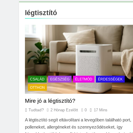
Milyen fűtést érde
3 Nap Ezelőtt
légtisztító
CSALÁD
EGÉSZSÉG
ÉLETMÓD
ÉRDESSÉGEK
OTTHON
Mire jó a légtisztító?
Tudtad?
2 Hónap Ezelőtt
0
17 Mins
A légtisztító segít eltávolítani a levegőben található port,
polleneket, allergéneket és szennyeződéseket, így