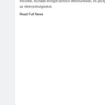
frissebb, tisztább levegőt biztosít otthonunkban, és javít
az életminőségünket.
Read Full News