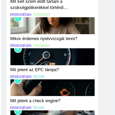
Mit kell szem előtt tartani a
szükségpótkerékkel történő
közlekedéskor?
ÉRDESSÉGEK
TUDOMÁNY
5
Mikor érdemes nyelvvizsgát tenni?
ÉRDESSÉGEK
TUDOMÁNY
6
Mit jelent az EPC lámpa?
ÉRDESSÉGEK
TECH/IT
7
Mit jelent a check engine?
ÉRDESSÉGEK
TECH/IT
8