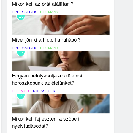
Mikor kell az órát átállítani?
ÉRDESSÉGEK
TUDOMÁNY
16
Mivel jön ki a filctoll a ruhából?
ÉRDESSÉGEK
TUDOMÁNY
17
Hogyan befolyásolja a születési
horoszkópunk az életünket?
ÉLETMÓD
ÉRDESSÉGEK
18
Mikor kell fejleszteni a szóbeli
nyelvtudásodat?