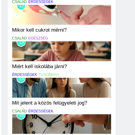
CSALÁD
ÉRDESSÉGEK
12
Mikor kell cukrot mérni?
CSALÁD
EGÉSZSÉG
13
Miért kell iskolába járni?
ÉRDESSÉGEK
TUDOMÁNY
14
Mit jelent a közös felügyeleti jog?
CSALÁD
ÉRDESSÉGEK
15