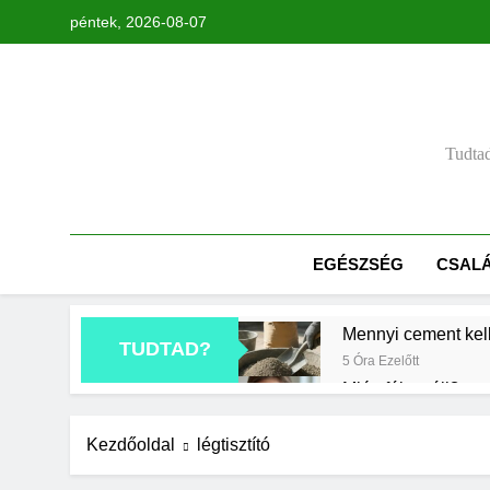
Ugrás
péntek, 2026-08-07
a
tartalomra
Tudtad
EGÉSZSÉG
CSAL
Mennyi cement kel
TUDTAD?
5 Óra Ezelőtt
Miért fáj a váll?
1 Nap Ezelőtt
Mit jelent a maga
Kezdőoldal
légtisztító
2 Nap Ezelőtt