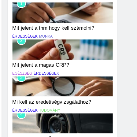
1
Mit jelent a thm hogy kell számolni?
ÉRDESSÉGEK
MUNKA
2
Mit jelent a magas CRP?
EGÉSZSÉG
ÉRDESSÉGEK
3
Mi kell az eredetiségvizsgálathoz?
ÉRDESSÉGEK
TUDOMÁNY
4