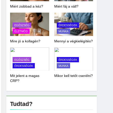
Miért zsibbad a kéz?
Miért fáj a váll?
EGÉSZSÉG
ÉRDESSÉGEK
ÉLETMÓD
MUNKA
Mire jó a kollagén?
Mennyi a végkielégítés?
EGÉSZSÉG
ÉRDESSÉGEK
ÉRDESSÉGEK
MUNKA
Mit jelent a magas
Mikor kell tetőt cserélni?
CRP?
Tudtad?