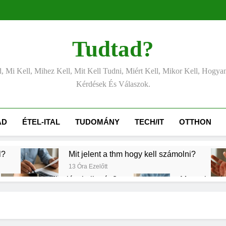
Tudtad?
, Mi Kell, Mihez Kell, Mit Kell Tudni, Miért Kell, Mikor Kell, Hogya
Kérdések És Válaszok.
ÁD
ÉTEL-ITAL
TUDOMÁNY
TECH/IT
OTTHON
l?
Mit jelent a thm hogy kell számolni?
13 Óra Ezelőtt
Mire jó a kollagén?
Mennyi a vég
2 Nap Ezelőtt
2 Nap Ezelőtt
s CRP?
Mikor kell tetőt cserélni?
3 Nap Ezelőtt