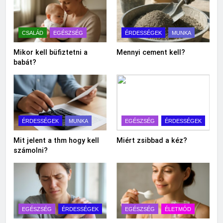
CSALÁD
EGÉSZSÉG
ÉRDESSÉGEK
MUNKA
Mikor kell büfiztetni a
Mennyi cement kell?
babát?
ÉRDESSÉGEK
MUNKA
EGÉSZSÉG
ÉRDESSÉGEK
Mit jelent a thm hogy kell
Miért zsibbad a kéz?
számolni?
EGÉSZSÉG
ÉRDESSÉGEK
EGÉSZSÉG
ÉLETMÓD