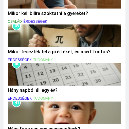
Mikor kell bilire szoktatni a gyereket?
CSALÁD
ÉRDESSÉGEK
39
Mikor fedezték fel a pi értékét, és miért fontos?
ÉRDESSÉGEK
TUDOMÁNY
40
Hány napból áll egy év?
ÉRDESSÉGEK
TUDOMÁNY
41
Hány foga van egy csecsemőnek?