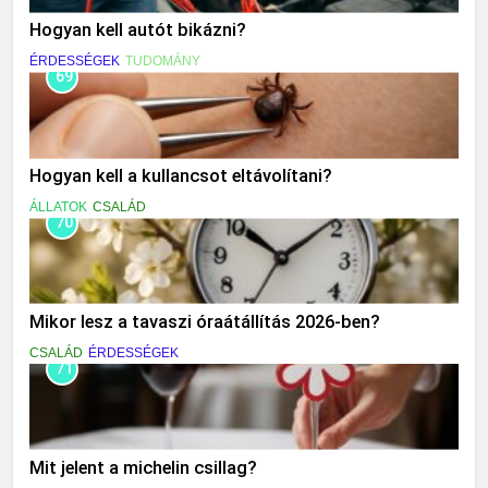
Hogyan kell autót bikázni?
ÉRDESSÉGEK
TUDOMÁNY
69
Hogyan kell a kullancsot eltávolítani?
ÁLLATOK
CSALÁD
70
Mikor lesz a tavaszi óraátállítás 2026-ben?
CSALÁD
ÉRDESSÉGEK
71
Mit jelent a michelin csillag?