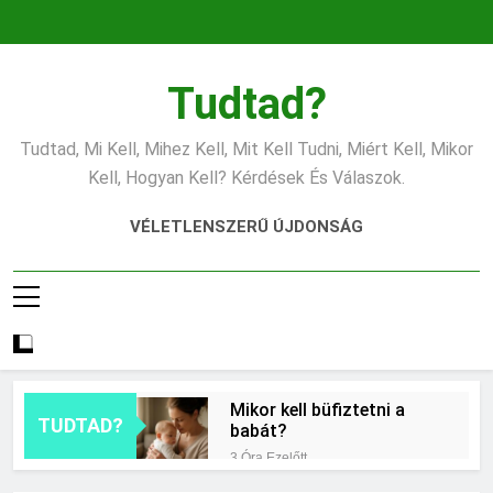
Ugrás
a
tartalomra
Tudtad?
Tudtad, Mi Kell, Mihez Kell, Mit Kell Tudni, Miért Kell, Mikor
Kell, Hogyan Kell? Kérdések És Válaszok.
VÉLETLENSZERŰ ÚJDONSÁG
Mikor kell büfiztetni a
TUDTAD?
babát?
3 Óra Ezelőtt
Mennyi cement kell?