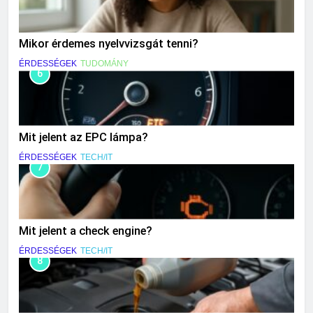
Mikor érdemes nyelvvizsgát tenni?
ÉRDESSÉGEK
TUDOMÁNY
6
Mit jelent az EPC lámpa?
ÉRDESSÉGEK
TECH/IT
7
Mit jelent a check engine?
ÉRDESSÉGEK
TECH/IT
8