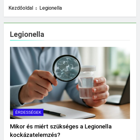
11 Óra Ezelőtt
Kezdőoldal
Legionella
Mit jelent a thm hogy kell
számolni?
19 Óra Ezelőtt
Legionella
Miért zsibbad a kéz?
1 Nap Ezelőtt
Miért fáj a váll?
1 Nap Ezelőtt
Mire jó a kollagén?
2 Nap Ezelőtt
Mennyi a végkielégítés?
2 Nap Ezelőtt
Mit jelent a magas
CRP?
2 Nap Ezelőtt
ÉRDESSÉGEK
Mikor kell tetőt
cserélni?
Mikor és miért szükséges a Legionella
3 Nap Ezelőtt
kockázatelemzés?
Mit jelent a magas