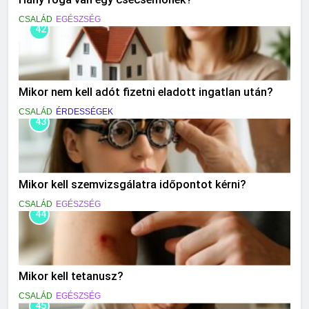
CSALÁD
EGÉSZSÉG
42
Mikor nem kell adót fizetni eladott ingatlan után?
CSALÁD
ÉRDESSÉGEK
43
Mikor kell szemvizsgálatra időpontot kérni?
CSALÁD
EGÉSZSÉG
44
Mikor kell tetanusz?
CSALÁD
EGÉSZSÉG
45