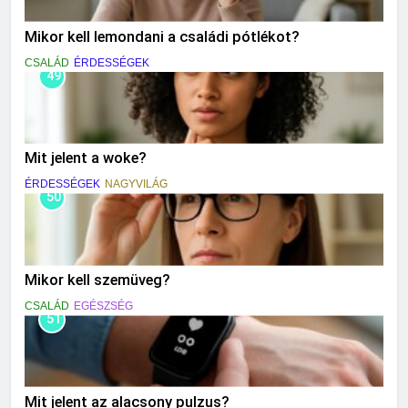
Mikor kell lemondani a családi pótlékot?
CSALÁD
ÉRDESSÉGEK
49
Mit jelent a woke?
ÉRDESSÉGEK
NAGYVILÁG
50
Mikor kell szemüveg?
CSALÁD
EGÉSZSÉG
51
Mit jelent az alacsony pulzus?