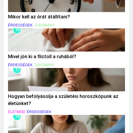
Mikor kell az órát átállítani?
ÉRDESSÉGEK
TUDOMÁNY
16
Mivel jön ki a filctoll a ruhából?
ÉRDESSÉGEK
TUDOMÁNY
17
Hogyan befolyásolja a születési horoszkópunk az
életünket?
ÉLETMÓD
ÉRDESSÉGEK
18