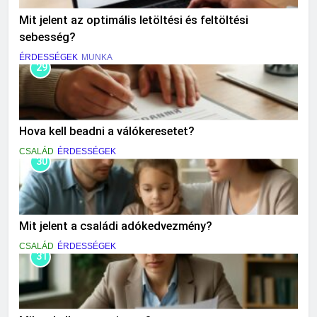
Mit jelent az optimális letöltési és feltöltési
sebesség?
ÉRDESSÉGEK
MUNKA
29
Hova kell beadni a válókeresetet?
CSALÁD
ÉRDESSÉGEK
30
Mit jelent a családi adókedvezmény?
CSALÁD
ÉRDESSÉGEK
31