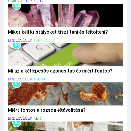
CSALÁD
EGÉSZSÉG
82
Mikor kell kristályokat tisztítani és feltölteni?
ÉRDESSÉGEK
TERMÉSZET
83
Mi az a kétlépcsős azonosítás és miért fontos?
ÉRDESSÉGEK
TECH/IT
84
Miért fontos a rozsda eltávolítása?
ÉRDESSÉGEK
KERT
85