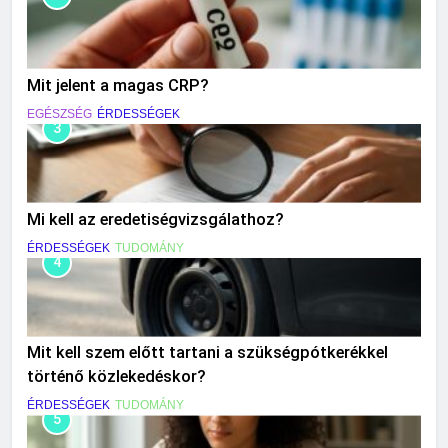
Mit jelent a magas CRP?
EGÉSZSÉG
ÉRDESSÉGEK
3
Mi kell az eredetiségvizsgálathoz?
ÉRDESSÉGEK
TUDOMÁNY
4
Mit kell szem előtt tartani a szükségpótkerékkel
történő közlekedéskor?
ÉRDESSÉGEK
TUDOMÁNY
5