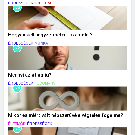
ÉRDESSÉGEK
ÉTEL-ITAL
72
Hogyan kell négyzetmétert számolni?
ÉRDESSÉGEK
MUNKA
73
Mennyi az átlag iq?
ÉRDESSÉGEK
TUDOMÁNY
74
Mikor és miért vált népszerűvé a végtelen fogalma?
ÉLETMÓD
ÉRDESSÉGEK
75