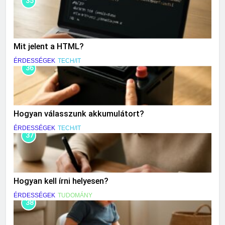
35
Mit jelent a HTML?
ÉRDESSÉGEK
TECH/IT
36
Hogyan válasszunk akkumulátort?
ÉRDESSÉGEK
TECH/IT
37
Hogyan kell írni helyesen?
ÉRDESSÉGEK
TUDOMÁNY
38