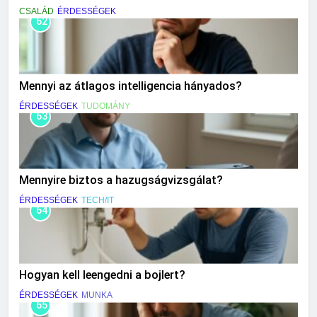
CSALÁD
ÉRDESSÉGEK
62
Mennyi az átlagos intelligencia hányados?
ÉRDESSÉGEK
TUDOMÁNY
63
Mennyire biztos a hazugságvizsgálat?
ÉRDESSÉGEK
TECH/IT
64
Hogyan kell leengedni a bojlert?
ÉRDESSÉGEK
MUNKA
65