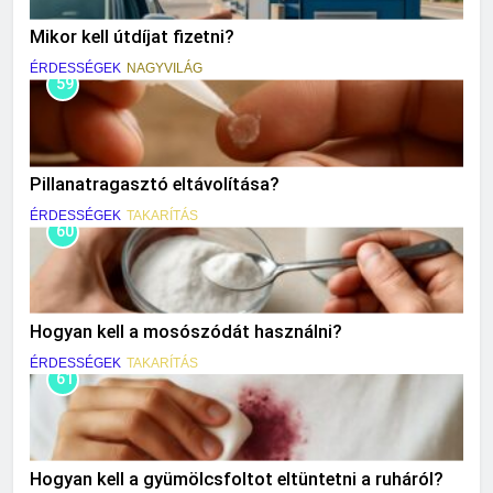
Mikor kell útdíjat fizetni?
ÉRDESSÉGEK
NAGYVILÁG
59
Pillanatragasztó eltávolítása?
ÉRDESSÉGEK
TAKARÍTÁS
60
Hogyan kell a mosószódát használni?
ÉRDESSÉGEK
TAKARÍTÁS
61
Hogyan kell a gyümölcsfoltot eltüntetni a ruháról?