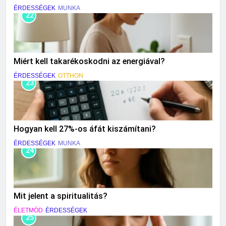
ÉRDESSÉGEK
MUNKA
22
Miért kell takarékoskodni az energiával?
ÉRDESSÉGEK
OTTHON
23
Hogyan kell 27%-os áfát kiszámítani?
ÉRDESSÉGEK
MUNKA
24
Mit jelent a spiritualitás?
ÉLETMÓD
ÉRDESSÉGEK
25