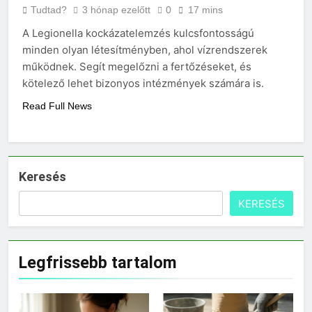
vérnyomás?
Tudtad?
3 hónap ezelőtt
0
17 mins
3 Nap Ezelőtt
A Legionella kockázatelemzés kulcsfontosságú
minden olyan létesítményben, ahol vízrendszerek
működnek. Segít megelőzni a fertőzéseket, és
kötelező lehet bizonyos intézmények számára is.
Read Full News
Keresés
KERESÉS
Legfrissebb tartalom