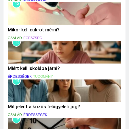
12
Mikor kell cukrot mérni?
CSALÁD
EGÉSZSÉG
13
Miért kell iskolába járni?
ÉRDESSÉGEK
TUDOMÁNY
14
Mit jelent a közös felügyeleti jog?
CSALÁD
ÉRDESSÉGEK
15