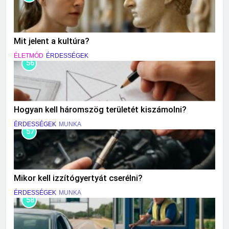
Mit jelent a kultúra?
ÉLETMÓD
ÉRDESSÉGEK
56
Hogyan kell háromszög területét kiszámolni?
ÉRDESSÉGEK
MUNKA
57
Mikor kell izzítógyertyát cserélni?
ÉRDESSÉGEK
MUNKA
58