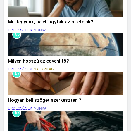
Mit tegyünk, ha elfogytak az ötleteink?
ÉRDESSÉGEK
MUNKA
66
Milyen hosszú az egyenlítő?
ÉRDESSÉGEK
NAGYVILÁG
67
Hogyan kell szöget szerkeszteni?
ÉRDESSÉGEK
MUNKA
68