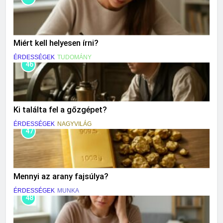
Miért kell helyesen írni?
ÉRDESSÉGEK
TUDOMÁNY
46
Ki találta fel a gőzgépet?
ÉRDESSÉGEK
NAGYVILÁG
47
Mennyi az arany fajsúlya?
ÉRDESSÉGEK
MUNKA
48