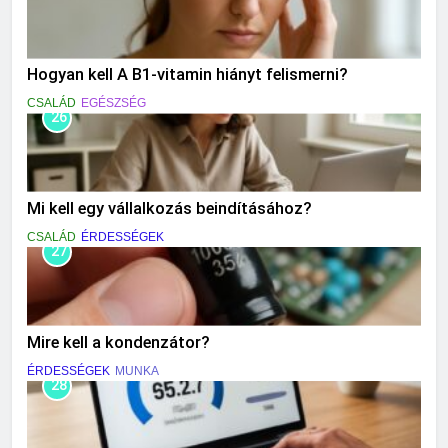
Hogyan kell A B1-vitamin hiányt felismerni?
CSALÁD
EGÉSZSÉG
26
Mi kell egy vállalkozás beindításához?
CSALÁD
ÉRDESSÉGEK
27
Mire kell a kondenzátor?
ÉRDESSÉGEK
MUNKA
28