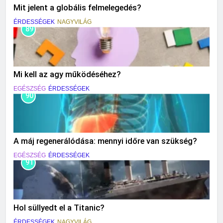
Mit jelent a globális felmelegedés?
ÉRDESSÉGEK
NAGYVILÁG
89
Mi kell az agy működéséhez?
EGÉSZSÉG
ÉRDESSÉGEK
90
A máj regenerálódása: mennyi időre van szükség?
EGÉSZSÉG
ÉRDESSÉGEK
91
Hol süllyedt el a Titanic?
ÉRDESSÉGEK
NAGYVILÁG