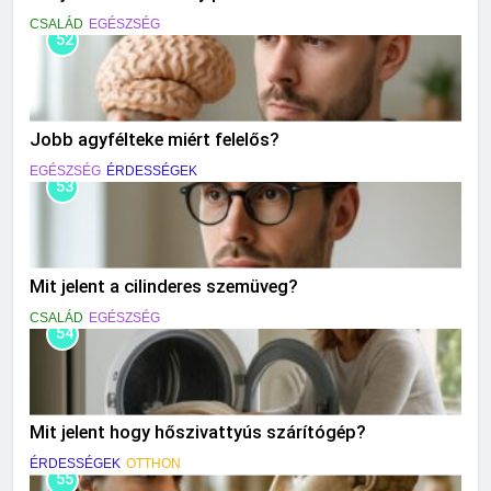
CSALÁD
EGÉSZSÉG
52
Jobb agyfélteke miért felelős?
EGÉSZSÉG
ÉRDESSÉGEK
53
Mit jelent a cilinderes szemüveg?
CSALÁD
EGÉSZSÉG
54
Mit jelent hogy hőszivattyús szárítógép?
ÉRDESSÉGEK
OTTHON
55