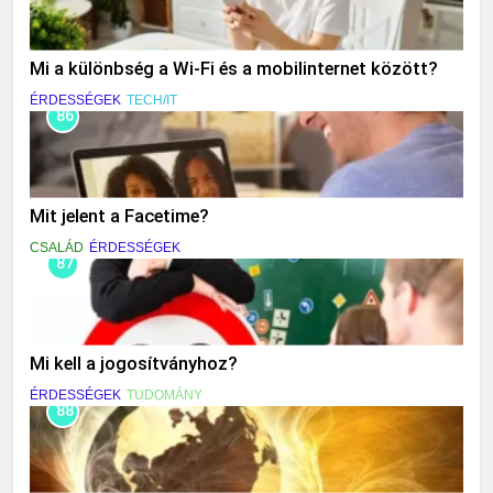
Mi a különbség a Wi-Fi és a mobilinternet között?
ÉRDESSÉGEK
TECH/IT
86
Mit jelent a Facetime?
CSALÁD
ÉRDESSÉGEK
87
Mi kell a jogosítványhoz?
ÉRDESSÉGEK
TUDOMÁNY
88