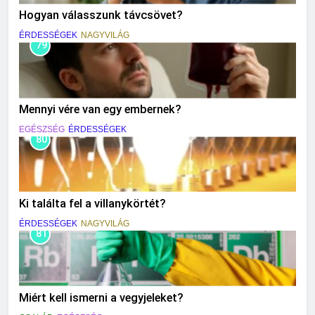
Hogyan válasszunk távcsövet?
ÉRDESSÉGEK
NAGYVILÁG
79
Mennyi vére van egy embernek?
EGÉSZSÉG
ÉRDESSÉGEK
80
Ki találta fel a villanykörtét?
ÉRDESSÉGEK
NAGYVILÁG
81
Miért kell ismerni a vegyjeleket?