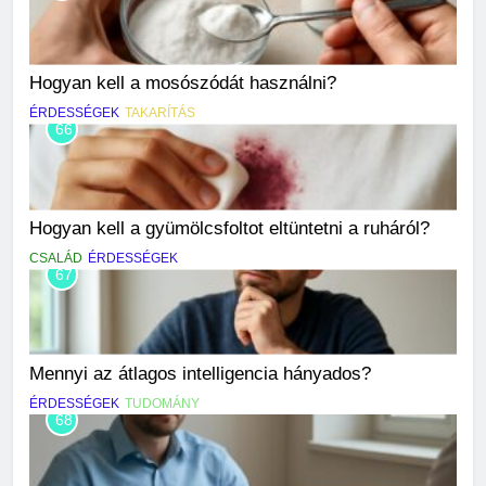
Hogyan kell a mosószódát használni?
ÉRDESSÉGEK
TAKARÍTÁS
66
Hogyan kell a gyümölcsfoltot eltüntetni a ruháról?
CSALÁD
ÉRDESSÉGEK
67
Mennyi az átlagos intelligencia hányados?
ÉRDESSÉGEK
TUDOMÁNY
68