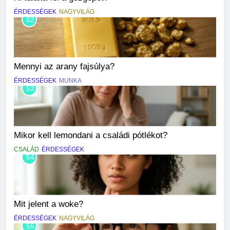
ÉRDESSÉGEK
NAGYVILÁG
52
Mennyi az arany fajsúlya?
ÉRDESSÉGEK
MUNKA
53
Mikor kell lemondani a családi pótlékot?
CSALÁD
ÉRDESSÉGEK
54
Mit jelent a woke?
ÉRDESSÉGEK
NAGYVILÁG
55