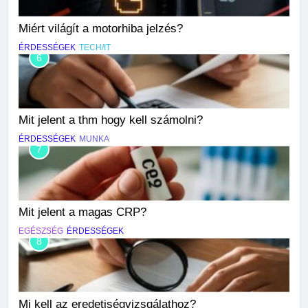
Miért világít a motorhiba jelzés?
ÉRDESSÉGEK
TECH/IT
6
Mit jelent a thm hogy kell számolni?
ÉRDESSÉGEK
MUNKA
7
Mit jelent a magas CRP?
EGÉSZSÉG
ÉRDESSÉGEK
8
Mi kell az eredetiségvizsgálathoz?