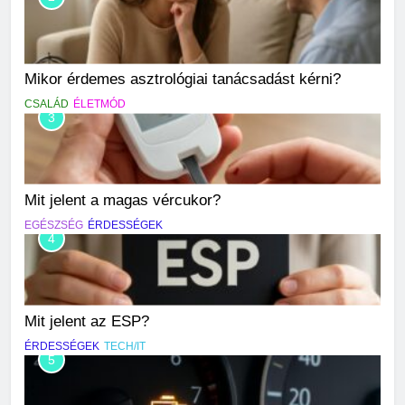
Mikor érdemes asztrológiai tanácsadást kérni?
CSALÁD
ÉLETMÓD
3
Mit jelent a magas vércukor?
EGÉSZSÉG
ÉRDESSÉGEK
4
Mit jelent az ESP?
ÉRDESSÉGEK
TECH/IT
5