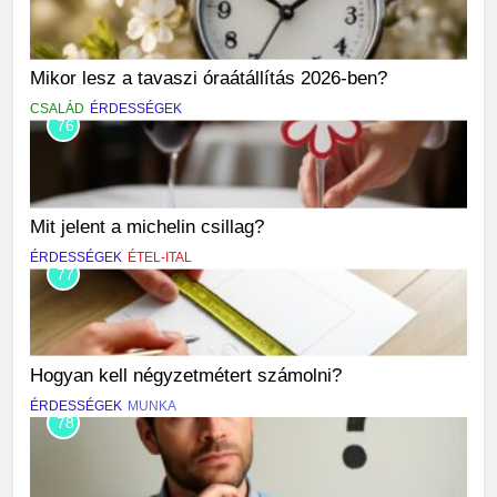
Mikor lesz a tavaszi óraátállítás 2026-ben?
CSALÁD
ÉRDESSÉGEK
76
Mit jelent a michelin csillag?
ÉRDESSÉGEK
ÉTEL-ITAL
77
Hogyan kell négyzetmétert számolni?
ÉRDESSÉGEK
MUNKA
78