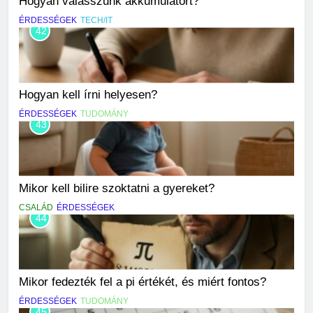
Hogyan válasszunk akkumulátort?
ÉRDESSÉGEK
TECH/IT
42
Hogyan kell írni helyesen?
ÉRDESSÉGEK
TUDOMÁNY
43
Mikor kell bilire szoktatni a gyereket?
CSALÁD
ÉRDESSÉGEK
44
Mikor fedezték fel a pi értékét, és miért fontos?
ÉRDESSÉGEK
TUDOMÁNY
45