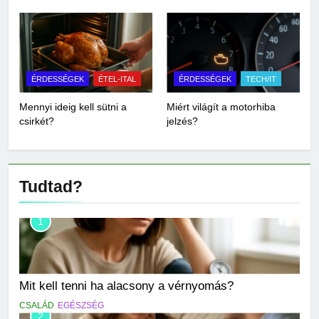
ÉRDESSÉGEK
ÉTEL-ITAL
ÉRDESSÉGEK
TECH/IT
Mennyi ideig kell sütni a
Miért világít a motorhiba
csirkét?
jelzés?
Tudtad?
1
Mit kell tenni ha alacsony a vérnyomás?
CSALÁD
EGÉSZSÉG
2