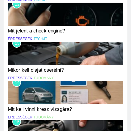
12
Mit jelent a check engine?
ÉRDESSÉGEK
TECH/IT
13
Mikor kell olajat cserélni?
ÉRDESSÉGEK
TUDOMÁNY
14
Mit kell vinni kresz vizsgára?
ÉRDESSÉGEK
TUDOMÁNY
15