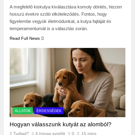
3 Nap Ezelőtt
A megfelelő kiskutya kiválasztása komoly döntés, hiszen
Hogyan kell glettelni?
hosszú évekre szóló elköteleződés. Fontos, hogy
3 Nap Ezelőtt
figyelembe vegyük életmódunkat, a kutya fajtáját és
temperamentumát is a választás során.
Read Full News
ÁLLATOK
ÉRDESSÉGEK
Hogyan válasszunk kutyát az alomból?
Tudtad?
6 hónap ezelőtt
0
15 mins