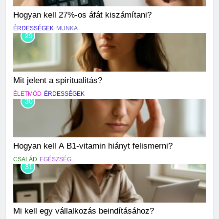
Hogyan kell 27%-os áfát kiszámítani?
ÉRDESSÉGEK
MUNKA
29
Mit jelent a spiritualitás?
ÉLETMÓD
ÉRDESSÉGEK
30
Hogyan kell A B1-vitamin hiányt felismerni?
CSALÁD
EGÉSZSÉG
31
Mi kell egy vállalkozás beindításához?