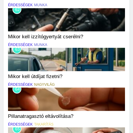
ÉRDESSÉGEK
MUNKA
62
Mikor kell izzítógyertyát cserélni?
ÉRDESSÉGEK
MUNKA
63
Mikor kell útdíjat fizetni?
ÉRDESSÉGEK
NAGYVILÁG
64
Pillanatragasztó eltávolítása?
ÉRDESSÉGEK
TAKARÍTÁS
65