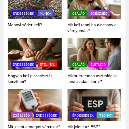
ÉRDESSÉGEK
MUNKA
CSALÁD
EGÉSZSÉG
Mennyi sóder kell?
Mit kell tenni ha alacsony a
vérnyomás?
ÉRDESSÉGEK
ÉTEL-ITAL
CSALÁD
ÉLETMÓD
Hogyan kell pizzatésztát
Mikor érdemes asztrológiai
készíteni?
tanácsadást kérni?
EGÉSZSÉG
ÉRDESSÉGEK
ÉRDESSÉGEK
TECH/IT
Mit jelent a magas vércukor?
Mit jelent az ESP?