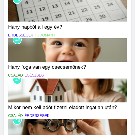
Hány napból áll egy év?
ÉRDESSÉGEK
TUDOMÁNY
46
Hány foga van egy csecsemőnek?
CSALÁD
EGÉSZSÉG
47
Mikor nem kell adót fizetni eladott ingatlan után?
CSALÁD
ÉRDESSÉGEK
48