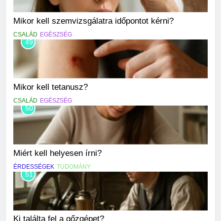
Mikor kell szemvizsgálatra időpontot kérni?
CSALÁD
EGÉSZSÉG
49
Mikor kell tetanusz?
CSALÁD
EGÉSZSÉG
50
Miért kell helyesen írni?
ÉRDESSÉGEK
TUDOMÁNY
51
Ki találta fel a gőzgépet?