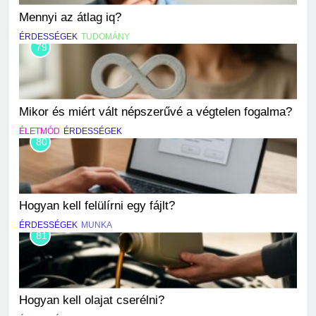
Mennyi az átlag iq?
ÉRDESSÉGEK
TUDOMÁNY
79
Mikor és miért vált népszerűvé a végtelen fogalma?
ÉLETMÓD
ÉRDESSÉGEK
80
Hogyan kell felülírni egy fájlt?
ÉRDESSÉGEK
MUNKA
81
Hogyan kell olajat cserélni?