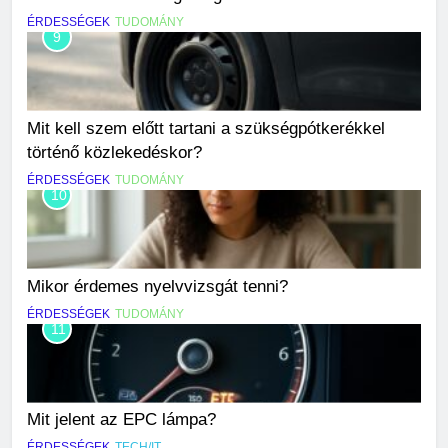
ÉRDESSÉGEK
TUDOMÁNY
9
Mit kell szem előtt tartani a szükségpótkerékkel
történő közlekedéskor?
ÉRDESSÉGEK
TUDOMÁNY
10
Mikor érdemes nyelvvizsgát tenni?
ÉRDESSÉGEK
TUDOMÁNY
11
Mit jelent az EPC lámpa?
ÉRDESSÉGEK
TECH/IT