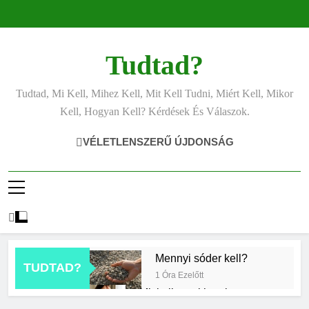
Ugrás
a
tartalomra
Tudtad?
Tudtad, Mi Kell, Mihez Kell, Mit Kell Tudni, Miért Kell, Mikor
Kell, Hogyan Kell? Kérdések És Válaszok.
VÉLETLENSZERŰ ÚJDONSÁG
Mennyi sóder kell?
TUDTAD?
1 Óra Ezelőtt
Mit kell tenni ha alacsony a
vérnyomás?