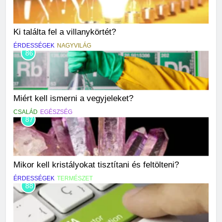
Ki találta fel a villanykörtét?
ÉRDESSÉGEK
NAGYVILÁG
86
Miért kell ismerni a vegyjeleket?
CSALÁD
EGÉSZSÉG
87
Mikor kell kristályokat tisztítani és feltölteni?
ÉRDESSÉGEK
TERMÉSZET
88