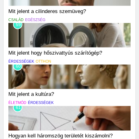
Mit jelent a cilinderes szemüveg?
CSALÁD
EGÉSZSÉG
59
Mit jelent hogy hőszivattyús szárítógép?
ÉRDESSÉGEK
OTTHON
60
Mit jelent a kultúra?
ÉLETMÓD
ÉRDESSÉGEK
61
Hogyan kell háromszög területét kiszámolni?