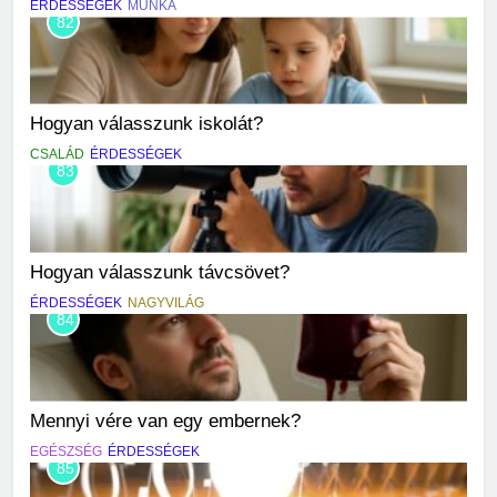
ÉRDESSÉGEK
MUNKA
82
Hogyan válasszunk iskolát?
CSALÁD
ÉRDESSÉGEK
83
Hogyan válasszunk távcsövet?
ÉRDESSÉGEK
NAGYVILÁG
84
Mennyi vére van egy embernek?
EGÉSZSÉG
ÉRDESSÉGEK
85