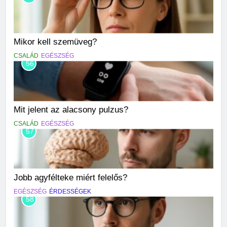
Mikor kell szemüveg?
CSALÁD
EGÉSZSÉG
56
Mit jelent az alacsony pulzus?
CSALÁD
EGÉSZSÉG
57
Jobb agyfélteke miért felelős?
EGÉSZSÉG
ÉRDESSÉGEK
58