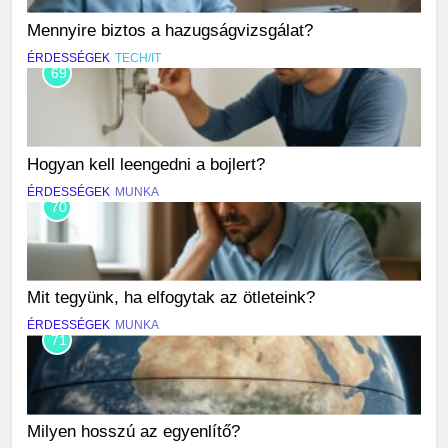
Mennyire biztos a hazugságvizsgálat?
ÉRDESSÉGEK
TECH/IT
69
Hogyan kell leengedni a bojlert?
ÉRDESSÉGEK
MUNKA
70
Mit tegyünk, ha elfogytak az ötleteink?
ÉRDESSÉGEK
MUNKA
71
Milyen hosszú az egyenlítő?