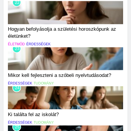
22
Hogyan befolyásolja a születési horoszkópunk az
életünket?
ÉLETMÓD
ÉRDESSÉGEK
23
Mikor kell fejleszteni a szóbeli nyelvtudásodat?
ÉRDESSÉGEK
TUDOMÁNY
24
Ki találta fel az iskolát?
ÉRDESSÉGEK
TUDOMÁNY
25