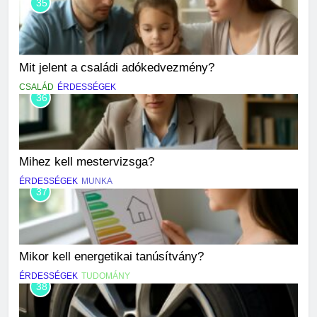
35
Mit jelent a családi adókedvezmény?
CSALÁD
ÉRDESSÉGEK
36
Mihez kell mestervizsga?
ÉRDESSÉGEK
MUNKA
37
Mikor kell energetikai tanúsítvány?
ÉRDESSÉGEK
TUDOMÁNY
38