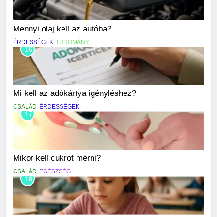
Mennyi olaj kell az autóba?
ÉRDESSÉGEK
TUDOMÁNY
16
Mi kell az adókártya igényléshez?
CSALÁD
ÉRDESSÉGEK
17
Mikor kell cukrot mérni?
CSALÁD
EGÉSZSÉG
18