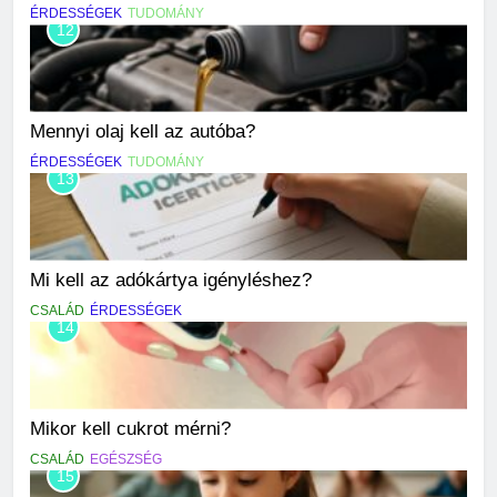
ÉRDESSÉGEK
TUDOMÁNY
12
Mennyi olaj kell az autóba?
ÉRDESSÉGEK
TUDOMÁNY
13
Mi kell az adókártya igényléshez?
CSALÁD
ÉRDESSÉGEK
14
Mikor kell cukrot mérni?
CSALÁD
EGÉSZSÉG
15