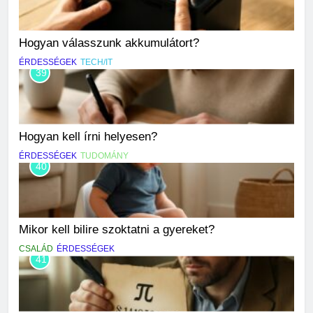
Hogyan válasszunk akkumulátort?
ÉRDESSÉGEK
TECH/IT
39
Hogyan kell írni helyesen?
ÉRDESSÉGEK
TUDOMÁNY
40
Mikor kell bilire szoktatni a gyereket?
CSALÁD
ÉRDESSÉGEK
41