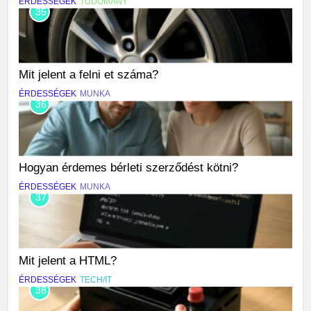
ÉRDESSÉGEK
TUDOMÁNY
35
Mit jelent a felni et száma?
ÉRDESSÉGEK
MUNKA
36
Hogyan érdemes bérleti szerződést kötni?
ÉRDESSÉGEK
MUNKA
37
Mit jelent a HTML?
ÉRDESSÉGEK
TECH/IT
38