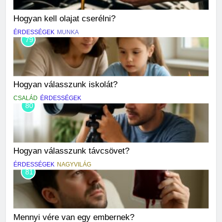
Hogyan kell olajat cserélni?
ÉRDESSÉGEK
MUNKA
79
Hogyan válasszunk iskolát?
CSALÁD
ÉRDESSÉGEK
80
Hogyan válasszunk távcsövet?
ÉRDESSÉGEK
NAGYVILÁG
81
Mennyi vére van egy embernek?