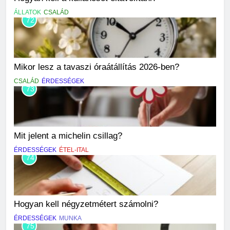
ÁLLATOK
CSALÁD
72
Mikor lesz a tavaszi óraátállítás 2026-ben?
CSALÁD
ÉRDESSÉGEK
73
Mit jelent a michelin csillag?
ÉRDESSÉGEK
ÉTEL-ITAL
74
Hogyan kell négyzetmétert számolni?
ÉRDESSÉGEK
MUNKA
75