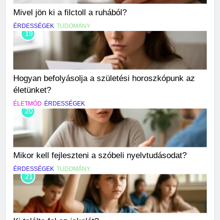
Mivel jön ki a filctoll a ruhából?
ÉRDESSÉGEK
TUDOMÁNY
19
Hogyan befolyásolja a születési horoszkópunk az
életünket?
ÉLETMÓD
ÉRDESSÉGEK
20
Mikor kell fejleszteni a szóbeli nyelvtudásodat?
ÉRDESSÉGEK
TUDOMÁNY
21