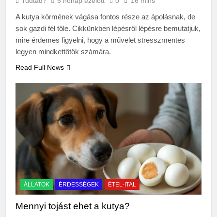
Tudtad?
5 hónap ezelőtt
0
16 mins
A kutya körmének vágása fontos része az ápolásnak, de
sok gazdi fél tőle. Cikkünkben lépésről lépésre bemutatjuk,
mire érdemes figyelni, hogy a művelet stresszmentes
legyen mindkettőtök számára.
Read Full News
ÁLLATOK
ÉRDESSÉGEK
ÉTEL-ITAL
Mennyi tojást ehet a kutya?