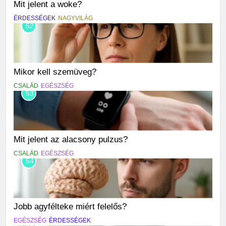
Mit jelent a woke?
ÉRDESSÉGEK
NAGYVILÁG
52
Mikor kell szemüveg?
CSALÁD
EGÉSZSÉG
53
Mit jelent az alacsony pulzus?
CSALÁD
EGÉSZSÉG
54
Jobb agyfélteke miért felelős?
EGÉSZSÉG
ÉRDESSÉGEK