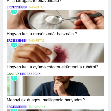
Pillanatragasztó eltávolítása?
ÉRDESSÉGEK
TAKARÍTÁS
62
Hogyan kell a mosószódát használni?
ÉRDESSÉGEK
TAKARÍTÁS
63
Hogyan kell a gyümölcsfoltot eltüntetni a ruháról?
CSALÁD
ÉRDESSÉGEK
64
Mennyi az átlagos intelligencia hányados?
ÉRDESSÉGEK
TUDOMÁNY
65