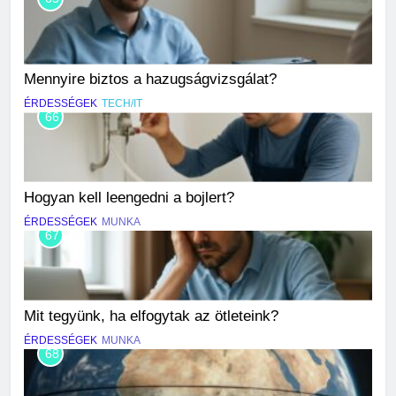
Mennyire biztos a hazugságvizsgálat?
ÉRDESSÉGEK
TECH/IT
66
Hogyan kell leengedni a bojlert?
ÉRDESSÉGEK
MUNKA
67
Mit tegyünk, ha elfogytak az ötleteink?
ÉRDESSÉGEK
MUNKA
68