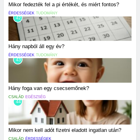
Mikor fedezték fel a pi értékét, és miért fontos?
ÉRDESSÉGEK
TUDOMÁNY
42
Hány napból áll egy év?
ÉRDESSÉGEK
TUDOMÁNY
43
Hány foga van egy csecsemőnek?
CSALÁD
EGÉSZSÉG
44
Mikor nem kell adót fizetni eladott ingatlan után?
CSALÁD
ÉRDESSÉGEK