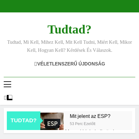
Ugrás
a
tartalomra
Tudtad?
Tudtad, Mi Kell, Mihez Kell, Mit Kell Tudni, Miért Kell, Mikor
Kell, Hogyan Kell? Kérdések És Válaszok.
VÉLETLENSZERŰ ÚJDONSÁG
Mit jelent az ESP?
TUDTAD?
53 Perc Ezelőtt
Mennyi ideig kell sütni a
csirkét?