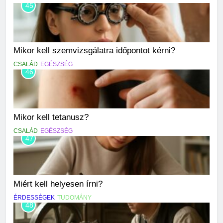
45
Mikor kell szemvizsgálatra időpontot kérni?
CSALÁD
EGÉSZSÉG
46
Mikor kell tetanusz?
CSALÁD
EGÉSZSÉG
47
Miért kell helyesen írni?
ÉRDESSÉGEK
TUDOMÁNY
48