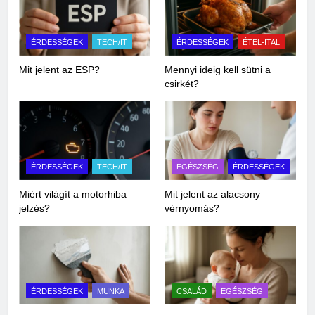
ÉRDESSÉGEK
TECH/IT
ÉRDESSÉGEK
ÉTEL-ITAL
Mit jelent az ESP?
Mennyi ideig kell sütni a
csirkét?
ÉRDESSÉGEK
TECH/IT
EGÉSZSÉG
ÉRDESSÉGEK
Miért világít a motorhiba
Mit jelent az alacsony
jelzés?
vérnyomás?
ÉRDESSÉGEK
MUNKA
CSALÁD
EGÉSZSÉG