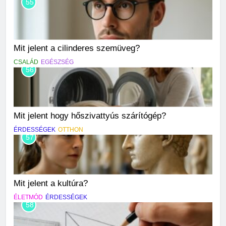
55
Mit jelent a cilinderes szemüveg?
CSALÁD
EGÉSZSÉG
56
Mit jelent hogy hőszivattyús szárítógép?
ÉRDESSÉGEK
OTTHON
57
Mit jelent a kultúra?
ÉLETMÓD
ÉRDESSÉGEK
58