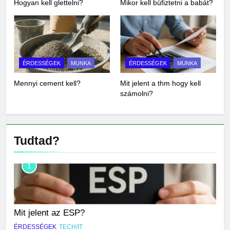
Hogyan kell glettelni?
Mikor kell büfiztetni a babát?
ÉRDESSÉGEK
MUNKA
ÉRDESSÉGEK
MUNKA
Mennyi cement kell?
Mit jelent a thm hogy kell
számolni?
Tudtad?
1
Mit jelent az ESP?
ÉRDESSÉGEK
TECH/IT