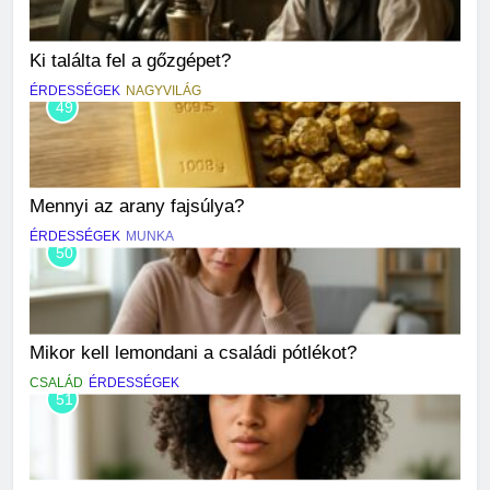
Ki találta fel a gőzgépet?
ÉRDESSÉGEK
NAGYVILÁG
49
Mennyi az arany fajsúlya?
ÉRDESSÉGEK
MUNKA
50
Mikor kell lemondani a családi pótlékot?
CSALÁD
ÉRDESSÉGEK
51