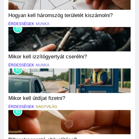
Hogyan kell háromszög területét kiszámolni?
ÉRDESSÉGEK
MUNKA
59
Mikor kell izzítógyertyát cserélni?
ÉRDESSÉGEK
MUNKA
60
Mikor kell útdíjat fizetni?
ÉRDESSÉGEK
NAGYVILÁG
61