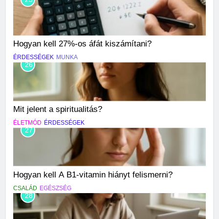
Hogyan kell 27%-os áfát kiszámítani?
ÉRDESSÉGEK
MUNKA
26
Mit jelent a spiritualitás?
ÉLETMÓD
ÉRDESSÉGEK
27
Hogyan kell A B1-vitamin hiányt felismerni?
CSALÁD
EGÉSZSÉG
28