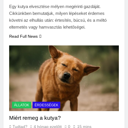
Miért fáj a váll?
Egy kutya elvesztése mélyen megérinti gazdáját.
3 Nap Ezelőtt
Cikkünkben bemutatjuk, milyen lépéseket érdemes
követni az elhullás után: értesítés, búcsú, és a méltó
eltemetés vagy hamvasztás lehetőségei.
Read Full News
ÁLLATOK
ÉRDESSÉGEK
Miért remeg a kutya?
Tudtad?
4 hónap ezelőtt
0
15 mins