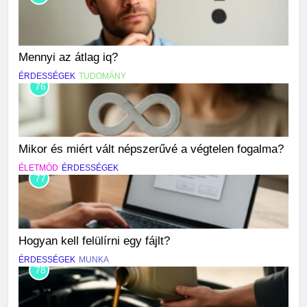
Mennyi az átlag iq?
ÉRDESSÉGEK
TUDOMÁNY
76
Mikor és miért vált népszerűvé a végtelen fogalma?
ÉLETMÓD
ÉRDESSÉGEK
77
Hogyan kell felülírni egy fájlt?
ÉRDESSÉGEK
MUNKA
78