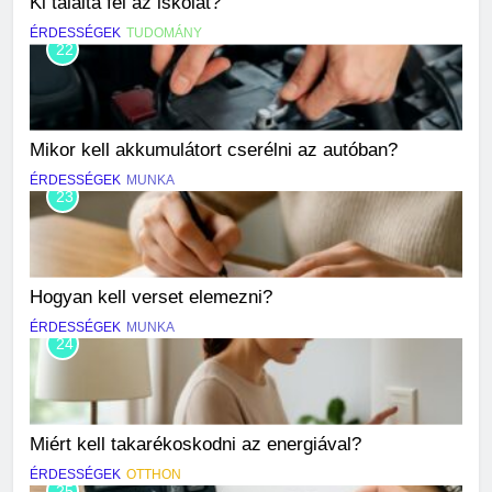
Ki találta fel az iskolát?
ÉRDESSÉGEK
TUDOMÁNY
22
Mikor kell akkumulátort cserélni az autóban?
ÉRDESSÉGEK
MUNKA
23
Hogyan kell verset elemezni?
ÉRDESSÉGEK
MUNKA
24
Miért kell takarékoskodni az energiával?
ÉRDESSÉGEK
OTTHON
25