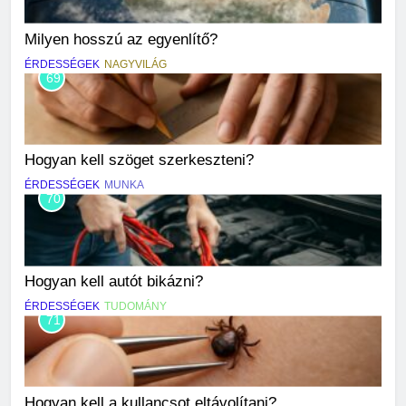
Milyen hosszú az egyenlítő?
ÉRDESSÉGEK
NAGYVILÁG
69
Hogyan kell szöget szerkeszteni?
ÉRDESSÉGEK
MUNKA
70
Hogyan kell autót bikázni?
ÉRDESSÉGEK
TUDOMÁNY
71
Hogyan kell a kullancsot eltávolítani?