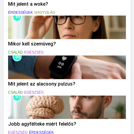
Mit jelent a woke?
ÉRDESSÉGEK
NAGYVILÁG
49
Mikor kell szemüveg?
CSALÁD
EGÉSZSÉG
50
Mit jelent az alacsony pulzus?
CSALÁD
EGÉSZSÉG
51
Jobb agyfélteke miért felelős?
EGÉSZSÉG
ÉRDESSÉGEK