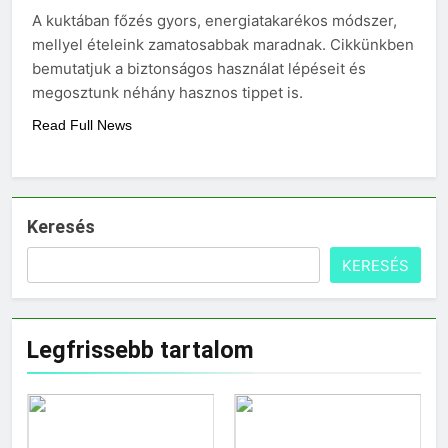
3 Nap Ezelőtt
A kuktában főzés gyors, energiatakarékos módszer,
Miért kell gőz fölött
felverni a tojásfehérjét?
mellyel ételeink zamatosabbak maradnak. Cikkünkben
bemutatjuk a biztonságos használat lépéseit és
3 Nap Ezelőtt
megosztunk néhány hasznos tippet is.
Read Full News
Keresés
KERESÉS
Legfrissebb tartalom