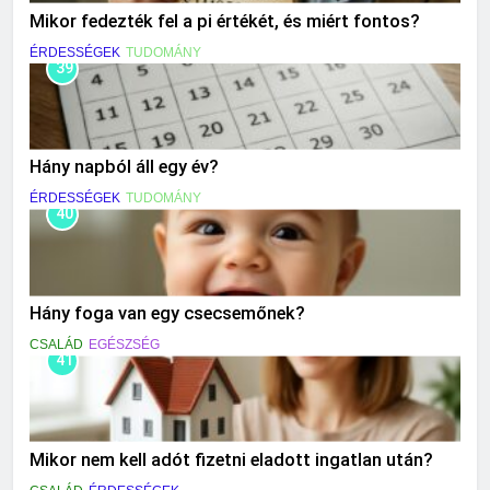
Mikor fedezték fel a pi értékét, és miért fontos?
ÉRDESSÉGEK
TUDOMÁNY
39
Hány napból áll egy év?
ÉRDESSÉGEK
TUDOMÁNY
40
Hány foga van egy csecsemőnek?
CSALÁD
EGÉSZSÉG
41
Mikor nem kell adót fizetni eladott ingatlan után?