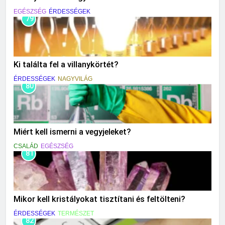
EGÉSZSÉG
ÉRDESSÉGEK
79
Ki találta fel a villanykörtét?
ÉRDESSÉGEK
NAGYVILÁG
80
Miért kell ismerni a vegyjeleket?
CSALÁD
EGÉSZSÉG
81
Mikor kell kristályokat tisztítani és feltölteni?
ÉRDESSÉGEK
TERMÉSZET
82