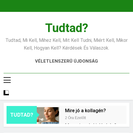
Ugrás
a
tartalomra
Tudtad?
Tudtad, Mi Kell, Mihez Kell, Mit Kell Tudni, Miért Kell, Mikor
Kell, Hogyan Kell? Kérdések És Válaszok.
VÉLETLENSZERŰ ÚJDONSÁG
Mire jó a kollagén?
TUDTAD?
2 Óra Ezelőtt
Mennyi a végkielégítés?
10 Óra Ezelőtt