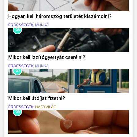
Hogyan kell háromszög területét kiszámolni?
ÉRDESSÉGEK
MUNKA
56
Mikor kell izzítógyertyát cserélni?
ÉRDESSÉGEK
MUNKA
57
Mikor kell útdíjat fizetni?
ÉRDESSÉGEK
NAGYVILÁG
58