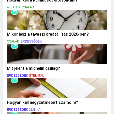
Hogyan kell a kullancsot eltávolítani?
ÁLLATOK
CSALÁD
69
Mikor lesz a tavaszi óraátállítás 2026-ben?
CSALÁD
ÉRDESSÉGEK
70
Mit jelent a michelin csillag?
ÉRDESSÉGEK
ÉTEL-ITAL
71
Hogyan kell négyzetmétert számolni?
ÉRDESSÉGEK
MUNKA
72