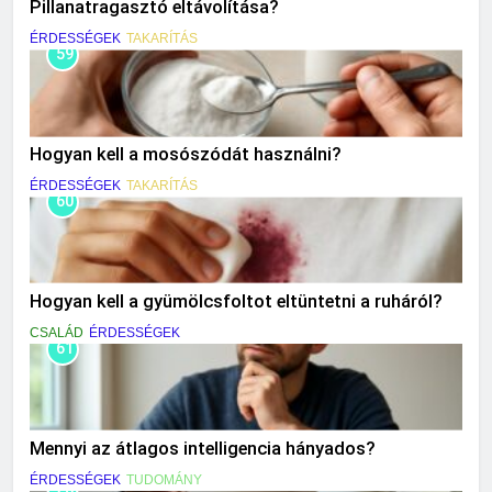
Pillanatragasztó eltávolítása?
ÉRDESSÉGEK
TAKARÍTÁS
59
Hogyan kell a mosószódát használni?
ÉRDESSÉGEK
TAKARÍTÁS
60
Hogyan kell a gyümölcsfoltot eltüntetni a ruháról?
CSALÁD
ÉRDESSÉGEK
61
Mennyi az átlagos intelligencia hányados?
ÉRDESSÉGEK
TUDOMÁNY