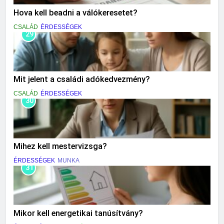
Hova kell beadni a válókeresetet?
CSALÁD
ÉRDESSÉGEK
29
Mit jelent a családi adókedvezmény?
CSALÁD
ÉRDESSÉGEK
30
Mihez kell mestervizsga?
ÉRDESSÉGEK
MUNKA
31
Mikor kell energetikai tanúsítvány?