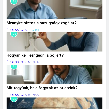
62
Mennyire biztos a hazugságvizsgálat?
ÉRDESSÉGEK
TECH/IT
63
Hogyan kell leengedni a bojlert?
ÉRDESSÉGEK
MUNKA
64
Mit tegyünk, ha elfogytak az ötleteink?
ÉRDESSÉGEK
MUNKA
65