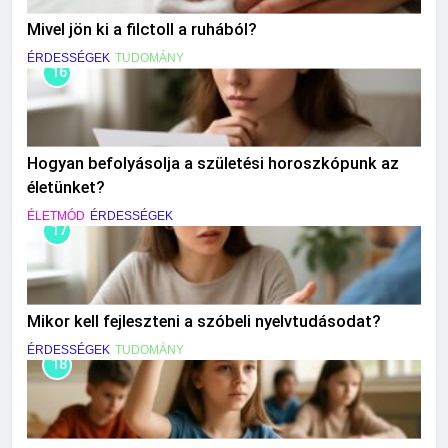
Mivel jön ki a filctoll a ruhából?
ÉRDESSÉGEK
TUDOMÁNY
16
Hogyan befolyásolja a születési horoszkópunk az
életünket?
ÉLETMÓD
ÉRDESSÉGEK
17
Mikor kell fejleszteni a szóbeli nyelvtudásodat?
ÉRDESSÉGEK
TUDOMÁNY
18