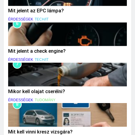
Mit jelent az EPC lámpa?
ÉRDESSÉGEK
TECH/IT
6
Mit jelent a check engine?
ÉRDESSÉGEK
TECH/IT
7
Mikor kell olajat cserélni?
ÉRDESSÉGEK
TUDOMÁNY
8
Mit kell vinni kresz vizsgára?