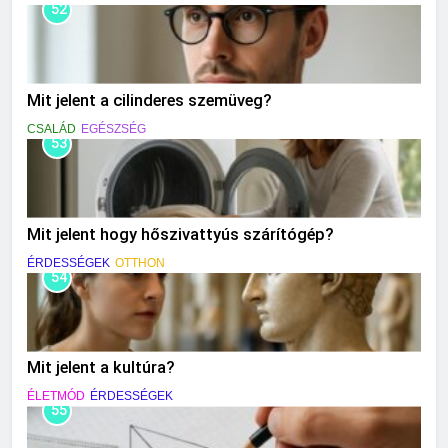
52
Mit jelent a cilinderes szemüveg?
CSALÁD
EGÉSZSÉG
53
Mit jelent hogy hőszivattyús szárítógép?
ÉRDESSÉGEK
OTTHON
54
Mit jelent a kultúra?
ÉLETMÓD
ÉRDESSÉGEK
55