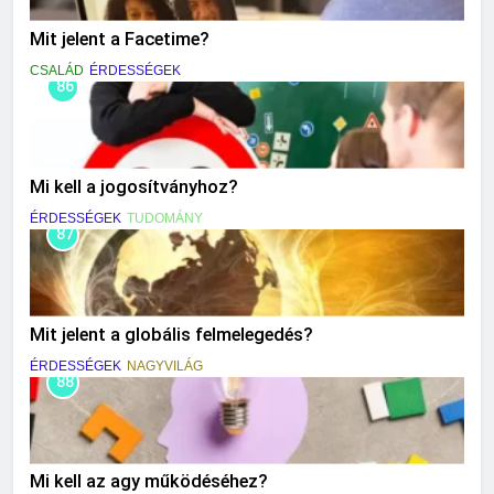
Mit jelent a Facetime?
CSALÁD
ÉRDESSÉGEK
86
Mi kell a jogosítványhoz?
ÉRDESSÉGEK
TUDOMÁNY
87
Mit jelent a globális felmelegedés?
ÉRDESSÉGEK
NAGYVILÁG
88
Mi kell az agy működéséhez?