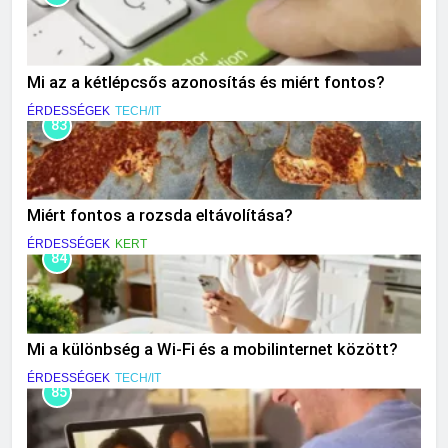
Mi az a kétlépcsős azonosítás és miért fontos?
ÉRDESSÉGEK
TECH/IT
83
Miért fontos a rozsda eltávolítása?
ÉRDESSÉGEK
KERT
84
Mi a különbség a Wi-Fi és a mobilinternet között?
ÉRDESSÉGEK
TECH/IT
85