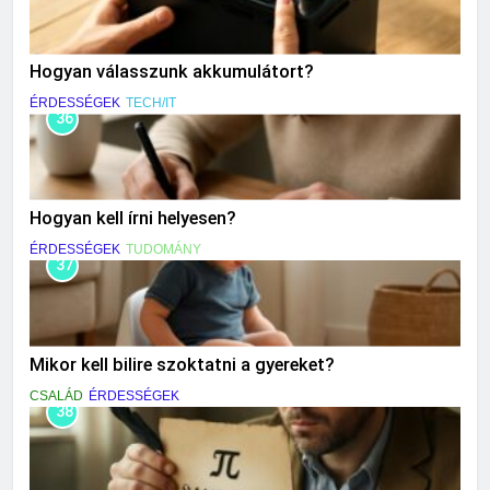
Hogyan válasszunk akkumulátort?
ÉRDESSÉGEK
TECH/IT
36
Hogyan kell írni helyesen?
ÉRDESSÉGEK
TUDOMÁNY
37
Mikor kell bilire szoktatni a gyereket?
CSALÁD
ÉRDESSÉGEK
38