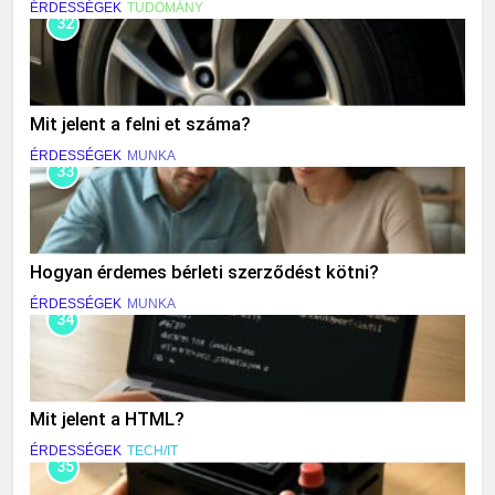
ÉRDESSÉGEK
TUDOMÁNY
32
Mit jelent a felni et száma?
ÉRDESSÉGEK
MUNKA
33
Hogyan érdemes bérleti szerződést kötni?
ÉRDESSÉGEK
MUNKA
34
Mit jelent a HTML?
ÉRDESSÉGEK
TECH/IT
35