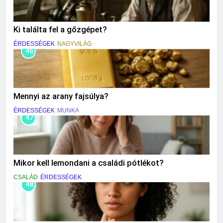
Ki találta fel a gőzgépet?
ÉRDESSÉGEK
NAGYVILÁG
46
Mennyi az arany fajsúlya?
ÉRDESSÉGEK
MUNKA
47
Mikor kell lemondani a családi pótlékot?
CSALÁD
ÉRDESSÉGEK
48