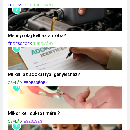
ÉRDESSÉGEK
TUDOMÁNY
9
Mennyi olaj kell az autóba?
ÉRDESSÉGEK
TUDOMÁNY
10
Mi kell az adókártya igényléshez?
CSALÁD
ÉRDESSÉGEK
11
Mikor kell cukrot mérni?
CSALÁD
EGÉSZSÉG
12