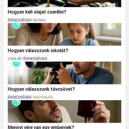
Hogyan kell olajat cserélni?
ÉRDESSÉGEK
MUNKA
76
Hogyan válasszunk iskolát?
CSALÁD
ÉRDESSÉGEK
77
Hogyan válasszunk távcsövet?
ÉRDESSÉGEK
NAGYVILÁG
78
Mennyi vére van egy embernek?