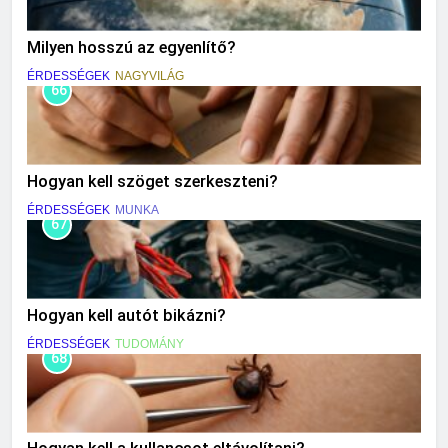
Milyen hosszú az egyenlítő?
ÉRDESSÉGEK
NAGYVILÁG
66
Hogyan kell szöget szerkeszteni?
ÉRDESSÉGEK
MUNKA
67
Hogyan kell autót bikázni?
ÉRDESSÉGEK
TUDOMÁNY
68