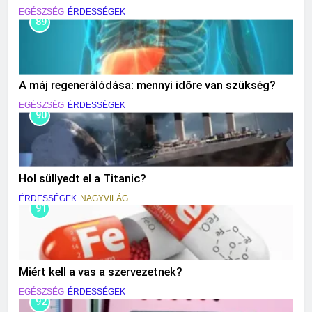
EGÉSZSÉG
ÉRDESSÉGEK
89
A máj regenerálódása: mennyi időre van szükség?
EGÉSZSÉG
ÉRDESSÉGEK
90
Hol süllyedt el a Titanic?
ÉRDESSÉGEK
NAGYVILÁG
91
Miért kell a vas a szervezetnek?
EGÉSZSÉG
ÉRDESSÉGEK
92