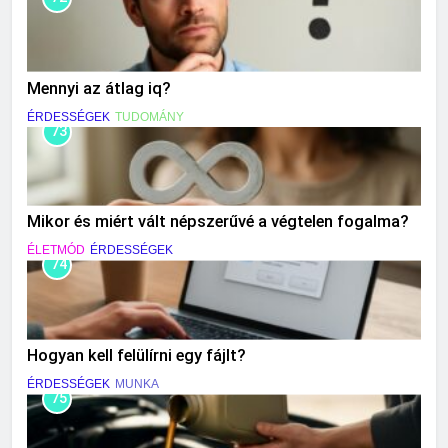
Mennyi az átlag iq?
ÉRDESSÉGEK
TUDOMÁNY
73
Mikor és miért vált népszerűvé a végtelen fogalma?
ÉLETMÓD
ÉRDESSÉGEK
74
Hogyan kell felülírni egy fájlt?
ÉRDESSÉGEK
MUNKA
75