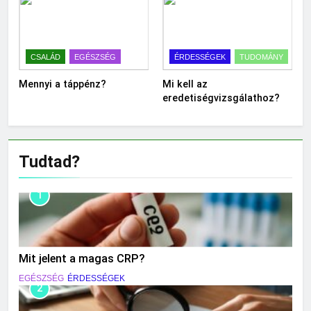
CSALÁD
EGÉSZSÉG
ÉRDESSÉGEK
TUDOMÁNY
Mennyi a táppénz?
Mi kell az
eredetiségvizsgálathoz?
Tudtad?
1
Mit jelent a magas CRP?
EGÉSZSÉG
ÉRDESSÉGEK
2