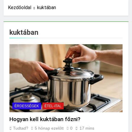
Mit jelent a magas
Kezdőoldal
kuktában
CRP?
18 Óra Ezelőtt
Mikor kell tetőt
kuktában
cserélni?
1 Nap Ezelőtt
Mit jelent a magas
vérnyomás?
1 Nap Ezelőtt
Milyen fűtést érdemes
választani?
2 Nap Ezelőtt
Mennyi a táppénz?
2 Nap Ezelőtt
Mi kell az
eredetiségvizsgálathoz?
ÉRDESSÉGEK
ÉTEL-ITAL
2 Nap Ezelőtt
Hogyan kell kuktában főzni?
Mit hány fokon kell
mosni?
Tudtad?
5 hónap ezelőtt
0
17 mins