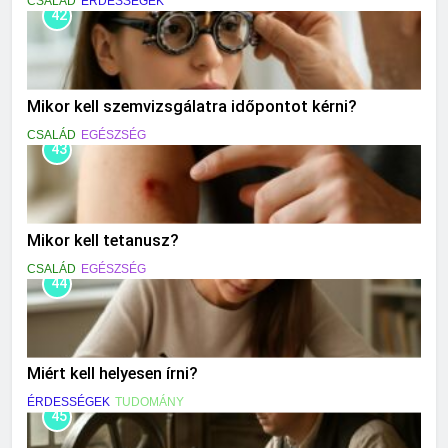
CSALÁD
ÉRDESSÉGEK
42
Mikor kell szemvizsgálatra időpontot kérni?
CSALÁD
EGÉSZSÉG
43
Mikor kell tetanusz?
CSALÁD
EGÉSZSÉG
44
Miért kell helyesen írni?
ÉRDESSÉGEK
TUDOMÁNY
45