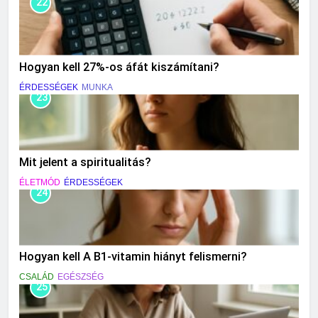
22
Hogyan kell 27%-os áfát kiszámítani?
ÉRDESSÉGEK
MUNKA
23
Mit jelent a spiritualitás?
ÉLETMÓD
ÉRDESSÉGEK
24
Hogyan kell A B1-vitamin hiányt felismerni?
CSALÁD
EGÉSZSÉG
25