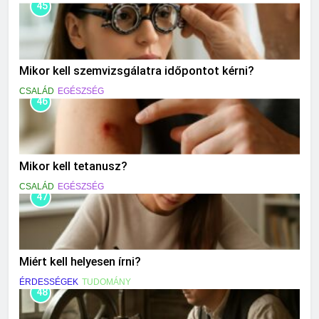
45
Mikor kell szemvizsgálatra időpontot kérni?
CSALÁD
EGÉSZSÉG
46
Mikor kell tetanusz?
CSALÁD
EGÉSZSÉG
47
Miért kell helyesen írni?
ÉRDESSÉGEK
TUDOMÁNY
48