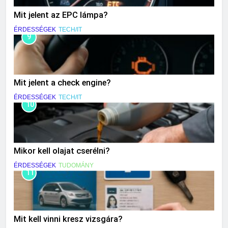
Mit jelent az EPC lámpa?
ÉRDESSÉGEK
TECH/IT
9
Mit jelent a check engine?
ÉRDESSÉGEK
TECH/IT
10
Mikor kell olajat cserélni?
ÉRDESSÉGEK
TUDOMÁNY
11
Mit kell vinni kresz vizsgára?