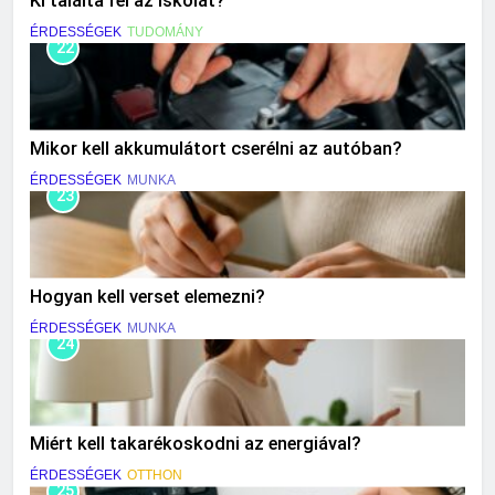
Ki találta fel az iskolát?
ÉRDESSÉGEK
TUDOMÁNY
22
Mikor kell akkumulátort cserélni az autóban?
ÉRDESSÉGEK
MUNKA
23
Hogyan kell verset elemezni?
ÉRDESSÉGEK
MUNKA
24
Miért kell takarékoskodni az energiával?
ÉRDESSÉGEK
OTTHON
25