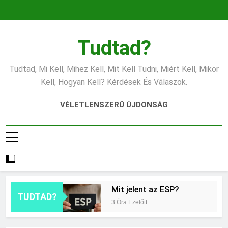
Ugrás
a
tartalomra
Tudtad?
Tudtad, Mi Kell, Mihez Kell, Mit Kell Tudni, Miért Kell, Mikor
Kell, Hogyan Kell? Kérdések És Válaszok.
VÉLETLENSZERŰ ÚJDONSÁG
Mit jelent az ESP?
TUDTAD?
3 Óra Ezelőtt
Mennyi ideig kell sütni a
csirkét?