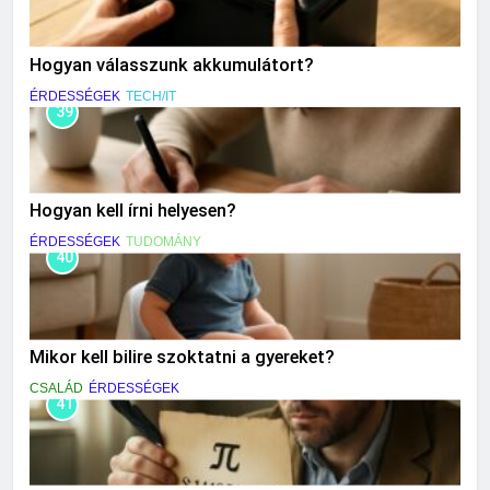
Hogyan válasszunk akkumulátort?
ÉRDESSÉGEK
TECH/IT
39
Hogyan kell írni helyesen?
ÉRDESSÉGEK
TUDOMÁNY
40
Mikor kell bilire szoktatni a gyereket?
CSALÁD
ÉRDESSÉGEK
41