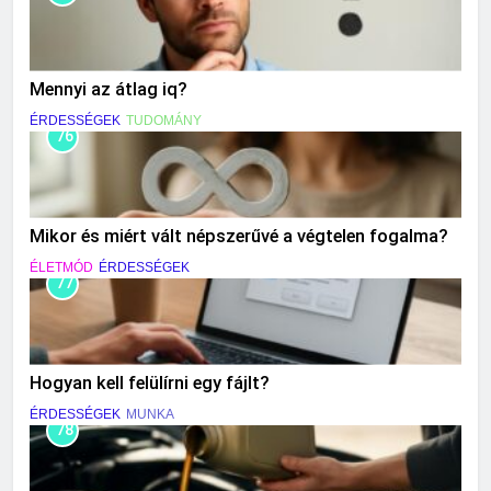
Mennyi az átlag iq?
ÉRDESSÉGEK
TUDOMÁNY
76
Mikor és miért vált népszerűvé a végtelen fogalma?
ÉLETMÓD
ÉRDESSÉGEK
77
Hogyan kell felülírni egy fájlt?
ÉRDESSÉGEK
MUNKA
78