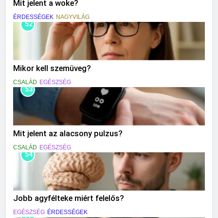
Mit jelent a woke?
ÉRDESSÉGEK
NAGYVILÁG
52
Mikor kell szemüveg?
CSALÁD
EGÉSZSÉG
53
Mit jelent az alacsony pulzus?
CSALÁD
EGÉSZSÉG
54
Jobb agyfélteke miért felelős?
EGÉSZSÉG
ÉRDESSÉGEK