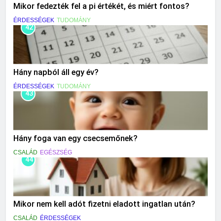
Mikor fedezték fel a pi értékét, és miért fontos?
ÉRDESSÉGEK
TUDOMÁNY
42
Hány napból áll egy év?
ÉRDESSÉGEK
TUDOMÁNY
43
Hány foga van egy csecsemőnek?
CSALÁD
EGÉSZSÉG
44
Mikor nem kell adót fizetni eladott ingatlan után?
CSALÁD
ÉRDESSÉGEK