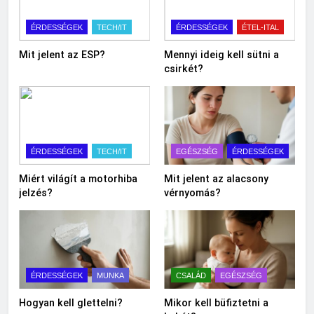
ÉRDESSÉGEK
TECH/IT
ÉRDESSÉGEK
ÉTEL-ITAL
Mit jelent az ESP?
Mennyi ideig kell sütni a
csirkét?
ÉRDESSÉGEK
TECH/IT
EGÉSZSÉG
ÉRDESSÉGEK
Miért világít a motorhiba
Mit jelent az alacsony
jelzés?
vérnyomás?
ÉRDESSÉGEK
MUNKA
CSALÁD
EGÉSZSÉG
Hogyan kell glettelni?
Mikor kell büfiztetni a