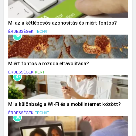
Mi az a kétlépcsős azonosítás és miért fontos?
ÉRDESSÉGEK
TECH/IT
86
Miért fontos a rozsda eltávolítása?
ÉRDESSÉGEK
KERT
87
Mi a különbség a Wi-Fi és a mobilinternet között?
ÉRDESSÉGEK
TECH/IT
88