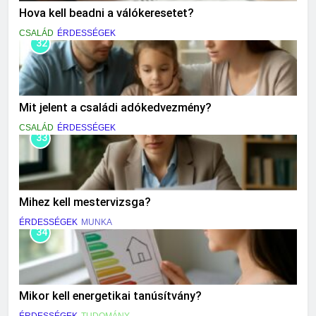
Hova kell beadni a válókeresetet?
CSALÁD
ÉRDESSÉGEK
32
Mit jelent a családi adókedvezmény?
CSALÁD
ÉRDESSÉGEK
33
Mihez kell mestervizsga?
ÉRDESSÉGEK
MUNKA
34
Mikor kell energetikai tanúsítvány?