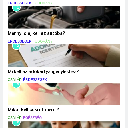
ÉRDESSÉGEK
TUDOMÁNY
12
Mennyi olaj kell az autóba?
ÉRDESSÉGEK
TUDOMÁNY
13
Mi kell az adókártya igényléshez?
CSALÁD
ÉRDESSÉGEK
14
Mikor kell cukrot mérni?
CSALÁD
EGÉSZSÉG
15