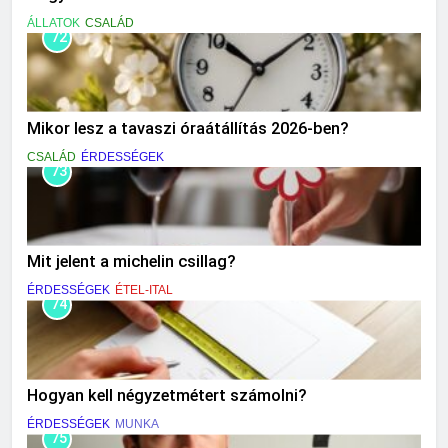
ÁLLATOK
CSALÁD
72
Mikor lesz a tavaszi óraátállítás 2026-ben?
CSALÁD
ÉRDESSÉGEK
73
Mit jelent a michelin csillag?
ÉRDESSÉGEK
ÉTEL-ITAL
74
Hogyan kell négyzetmétert számolni?
ÉRDESSÉGEK
MUNKA
75