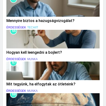
Mennyire biztos a hazugságvizsgálat?
ÉRDESSÉGEK
TECH/IT
66
Hogyan kell leengedni a bojlert?
ÉRDESSÉGEK
MUNKA
67
Mit tegyünk, ha elfogytak az ötleteink?
ÉRDESSÉGEK
MUNKA
68