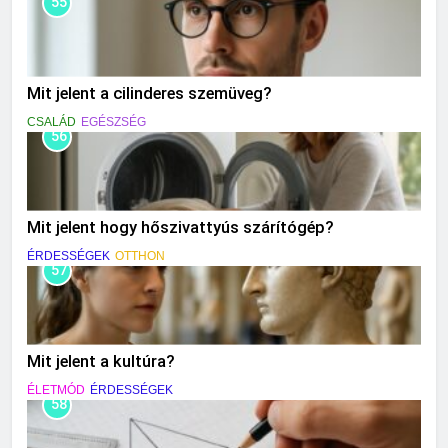
55
Mit jelent a cilinderes szemüveg?
CSALÁD
EGÉSZSÉG
56
Mit jelent hogy hőszivattyús szárítógép?
ÉRDESSÉGEK
OTTHON
57
Mit jelent a kultúra?
ÉLETMÓD
ÉRDESSÉGEK
58