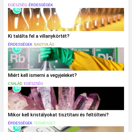
EGÉSZSÉG
ÉRDESSÉGEK
82
Ki találta fel a villanykörtét?
ÉRDESSÉGEK
NAGYVILÁG
83
Miért kell ismerni a vegyjeleket?
CSALÁD
EGÉSZSÉG
84
Mikor kell kristályokat tisztítani és feltölteni?
ÉRDESSÉGEK
TERMÉSZET
85