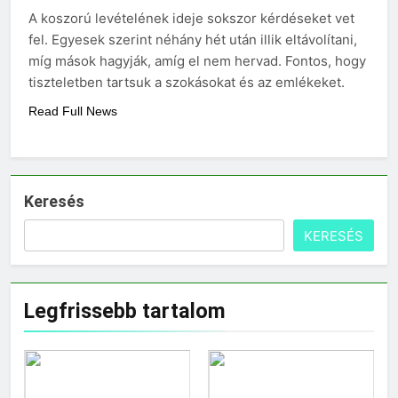
Miért fáj a váll?
A koszorú levételének ideje sokszor kérdéseket vet
3 Nap Ezelőtt
fel. Egyesek szerint néhány hét után illik eltávolítani,
míg mások hagyják, amíg el nem hervad. Fontos, hogy
tiszteletben tartsuk a szokásokat és az emlékeket.
Read Full News
Keresés
KERESÉS
Legfrissebb tartalom