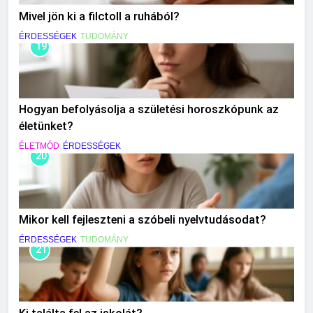
Mivel jön ki a filctoll a ruhából?
ÉRDESSÉGEK
TUDOMÁNY
19
Hogyan befolyásolja a születési horoszkópunk az
életünket?
ÉLETMÓD
ÉRDESSÉGEK
20
Mikor kell fejleszteni a szóbeli nyelvtudásodat?
ÉRDESSÉGEK
TUDOMÁNY
21