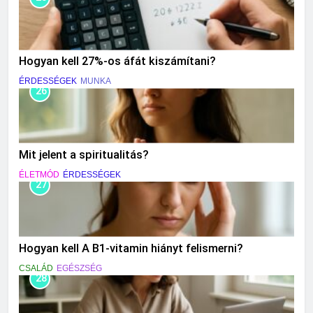
Hogyan kell 27%-os áfát kiszámítani?
ÉRDESSÉGEK
MUNKA
26
Mit jelent a spiritualitás?
ÉLETMÓD
ÉRDESSÉGEK
27
Hogyan kell A B1-vitamin hiányt felismerni?
CSALÁD
EGÉSZSÉG
28