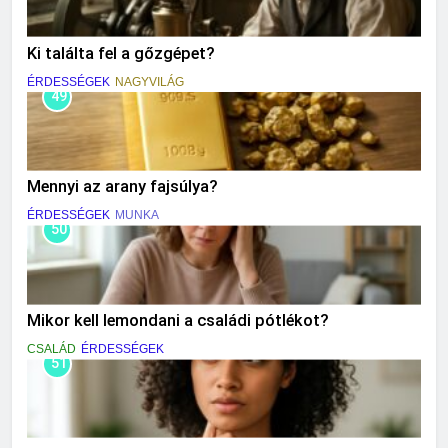
Ki találta fel a gőzgépet?
ÉRDESSÉGEK
NAGYVILÁG
49
Mennyi az arany fajsúlya?
ÉRDESSÉGEK
MUNKA
50
Mikor kell lemondani a családi pótlékot?
CSALÁD
ÉRDESSÉGEK
51