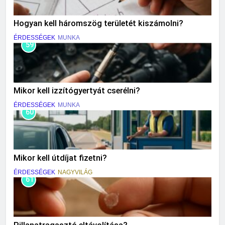
Hogyan kell háromszög területét kiszámolni?
ÉRDESSÉGEK
MUNKA
59
Mikor kell izzítógyertyát cserélni?
ÉRDESSÉGEK
MUNKA
60
Mikor kell útdíjat fizetni?
ÉRDESSÉGEK
NAGYVILÁG
61