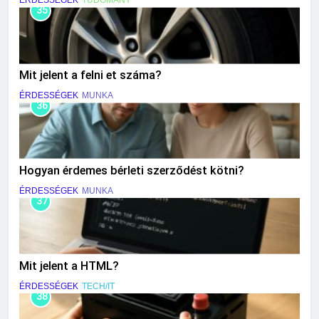
ÉRDESSÉGEK
TUDOMÁNY
35
Mit jelent a felni et száma?
ÉRDESSÉGEK
MUNKA
36
Hogyan érdemes bérleti szerződést kötni?
ÉRDESSÉGEK
MUNKA
37
Mit jelent a HTML?
ÉRDESSÉGEK
TECH/IT
38