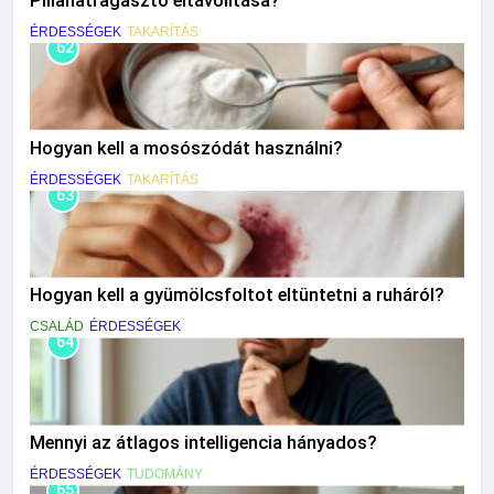
Pillanatragasztó eltávolítása?
ÉRDESSÉGEK
TAKARÍTÁS
62
Hogyan kell a mosószódát használni?
ÉRDESSÉGEK
TAKARÍTÁS
63
Hogyan kell a gyümölcsfoltot eltüntetni a ruháról?
CSALÁD
ÉRDESSÉGEK
64
Mennyi az átlagos intelligencia hányados?
ÉRDESSÉGEK
TUDOMÁNY
65