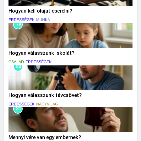
Hogyan kell olajat cserélni?
ÉRDESSÉGEK
MUNKA
79
Hogyan válasszunk iskolát?
CSALÁD
ÉRDESSÉGEK
80
Hogyan válasszunk távcsövet?
ÉRDESSÉGEK
NAGYVILÁG
81
Mennyi vére van egy embernek?