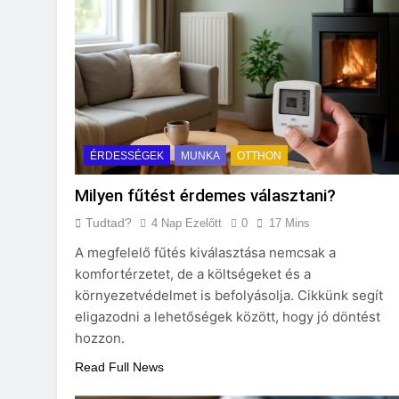
Mit jelent a maga
3 Nap Ezelőtt
ÉRDESSÉGEK
MUNKA
OTTHON
Milyen fűtést érdemes választani?
Tudtad?
4 Nap Ezelőtt
0
17 Mins
A megfelelő fűtés kiválasztása nemcsak a
komfortérzetet, de a költségeket és a
környezetvédelmet is befolyásolja. Cikkünk segít
eligazodni a lehetőségek között, hogy jó döntést
hozzon.
Read Full News