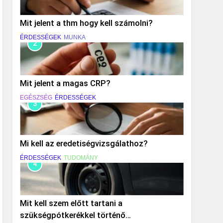
Mit jelent a thm hogy kell számolni?
ÉRDESSÉGEK
MUNKA
2
Mit jelent a magas CRP?
EGÉSZSÉG
ÉRDESSÉGEK
3
Mi kell az eredetiségvizsgálathoz?
ÉRDESSÉGEK
TUDOMÁNY
4
Mit kell szem előtt tartani a
szükségpótkerékkel történő