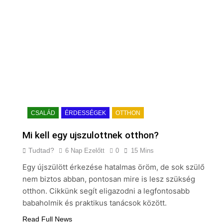
CSALÁD
ÉRDESSÉGEK
OTTHON
Mi kell egy ujszulottnek otthon?
Tudtad?
6 Nap Ezelőtt
0
15 Mins
Egy újszülött érkezése hatalmas öröm, de sok szülő
nem biztos abban, pontosan mire is lesz szükség
otthon. Cikkünk segít eligazodni a legfontosabb
babaholmik és praktikus tanácsok között.
Read Full News