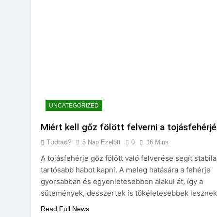
UNCATEGORIZED
Miért kell gőz fölött felverni a tojásfehérj
Tudtad?
5 Nap Ezelőtt
0
16 Mins
A tojásfehérje gőz fölött való felverése segít stabil
tartósabb habot kapni. A meleg hatására a fehérje
gyorsabban és egyenletesebben alakul át, így a
sütemények, desszertek is tökéletesebbek lesznek
Read Full News