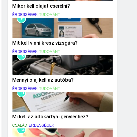
Mikor kell olajat cserélni?
ÉRDESSÉGEK
TUDOMÁNY
9
Mit kell vinni kresz vizsgára?
ÉRDESSÉGEK
TUDOMÁNY
10
Mennyi olaj kell az autóba?
ÉRDESSÉGEK
TUDOMÁNY
11
Mi kell az adókártya igényléshez?
CSALÁD
ÉRDESSÉGEK
12