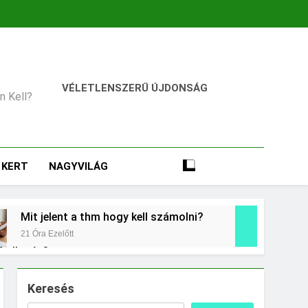
VÉLETLENSZERŰ ÚJDONSÁG
an Kell?
KERT
NAGYVILÁG
Mit jelent a thm hogy kell számolni?
21 Óra Ezelőtt
 kollagén?
t
Mikor kell tetőt cserélni?
Keresés
3 Nap Ezelőtt