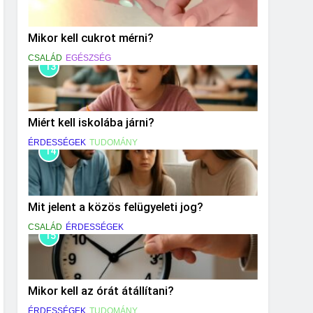
Mikor kell cukrot mérni?
CSALÁD
EGÉSZSÉG
13
Miért kell iskolába járni?
ÉRDESSÉGEK
TUDOMÁNY
14
Mit jelent a közös felügyeleti jog?
CSALÁD
ÉRDESSÉGEK
15
Mikor kell az órát átállítani?
ÉRDESSÉGEK
TUDOMÁNY