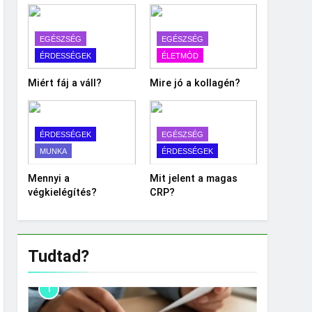
EGÉSZSÉG
EGÉSZSÉG
ÉRDESSÉGEK
ÉLETMÓD
Miért fáj a váll?
Mire jó a kollagén?
ÉRDESSÉGEK
EGÉSZSÉG
MUNKA
ÉRDESSÉGEK
Mennyi a
Mit jelent a magas
végkielégítés?
CRP?
Tudtad?
1