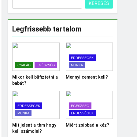
KERESÉS
Legfrissebb tartalom
ÉRDESSÉGEK
CSALÁD
EGÉSZSÉG
MUNKA
Mikor kell büfiztetni a
Mennyi cement kell?
babát?
ÉRDESSÉGEK
EGÉSZSÉG
MUNKA
ÉRDESSÉGEK
Mit jelent a thm hogy
Miért zsibbad a kéz?
kell számolni?