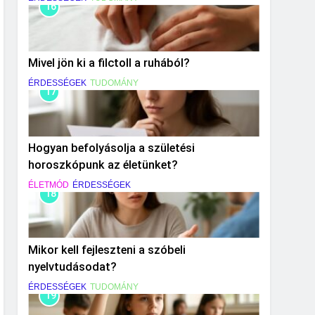
16
Mivel jön ki a filctoll a ruhából?
ÉRDESSÉGEK
TUDOMÁNY
17
Hogyan befolyásolja a születési
horoszkópunk az életünket?
ÉLETMÓD
ÉRDESSÉGEK
18
Mikor kell fejleszteni a szóbeli
nyelvtudásodat?
ÉRDESSÉGEK
TUDOMÁNY
19