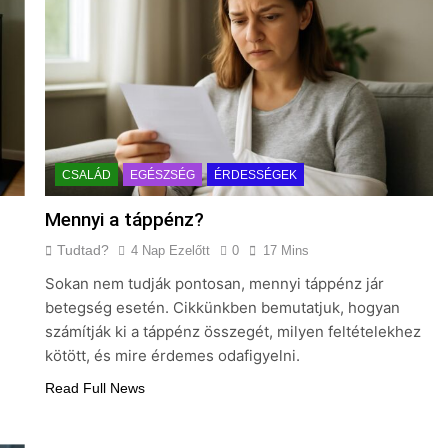
s vérnyomás?
CSALÁD
EGÉSZSÉG
ÉRDESSÉGEK
Mennyi a táppénz?
Tudtad?
4 Nap Ezelőtt
0
17 Mins
Sokan nem tudják pontosan, mennyi táppénz jár
betegség esetén. Cikkünkben bemutatjuk, hogyan
számítják ki a táppénz összegét, milyen feltételekhez
kötött, és mire érdemes odafigyelni.
Read Full News