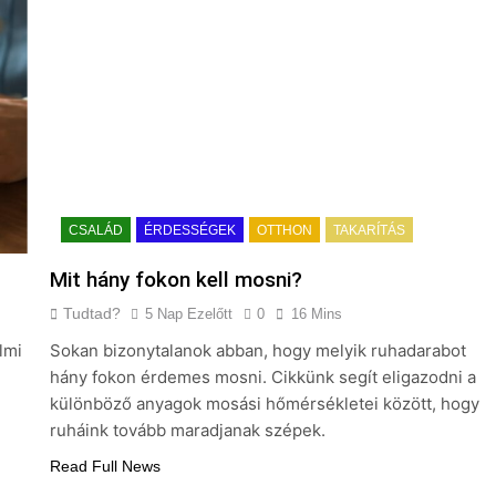
CSALÁD
ÉRDESSÉGEK
OTTHON
TAKARÍTÁS
Mit hány fokon kell mosni?
Tudtad?
5 Nap Ezelőtt
0
16 Mins
lmi
Sokan bizonytalanok abban, hogy melyik ruhadarabot
hány fokon érdemes mosni. Cikkünk segít eligazodni a
különböző anyagok mosási hőmérsékletei között, hogy
ruháink tovább maradjanak szépek.
Read Full News