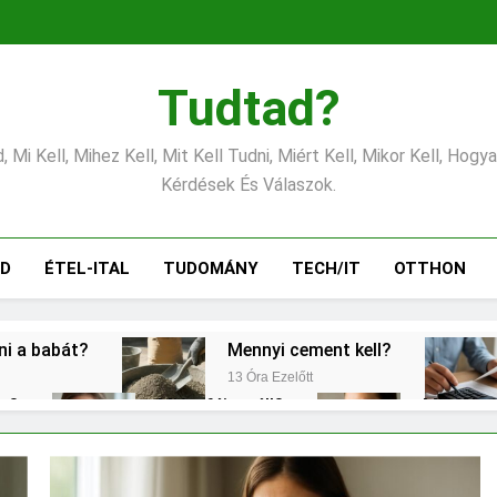
Tudtad?
 Mi Kell, Mihez Kell, Mit Kell Tudni, Miért Kell, Mikor Kell, Hogy
Kérdések És Válaszok.
ÁD
ÉTEL-ITAL
TUDOMÁNY
TECH/IT
OTTHON
tni a babát?
Mennyi cement kell?
13 Óra Ezelőtt
éz?
Miért fáj a váll?
Mire jó a
2 Nap Ezelőtt
2 Nap Ezelőt
gítés?
Mit jelent a magas CRP?
3 Nap Ezelőtt