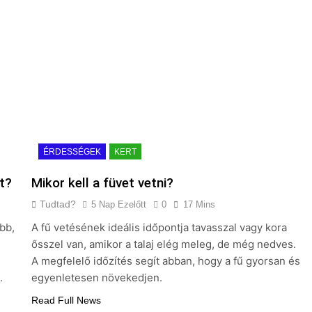
ÉRDESSÉGEK
KERT
ét?
Mikor kell a füvet vetni?
Tudtad?
5 Nap Ezelőtt
0
17 Mins
abb,
A fű vetésének ideális időpontja tavasszal vagy kora
ősszel van, amikor a talaj elég meleg, de még nedves.
A megfelelő időzítés segít abban, hogy a fű gyorsan és
.
egyenletesen növekedjen.
Read Full News