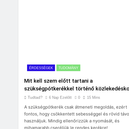
ÉRDESSÉGEK
TUDOMÁNY
Mit kell szem előtt tartani a
szükségpótkerékkel történő közlekedésk
Tudtad?
6 Nap Ezelőtt
0
15 Mins
A szükségpótkerék csak átmeneti megoldás, ezért
fontos, hogy csökkentett sebességgel és rövid táv
használjuk. Mindig ellenőrizzük a nyomását, és
mihamarabb cseréljük le rendes kerékre!