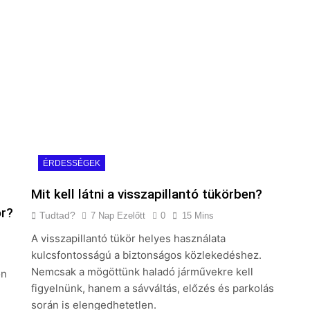
ÉRDESSÉGEK
Mit kell látni a visszapillantó tükörben?
or?
Tudtad?
7 Nap Ezelőtt
0
15 Mins
A visszapillantó tükör helyes használata
kulcsfontosságú a biztonságos közlekedéshez.
Nemcsak a mögöttünk haladó járművekre kell
on
figyelnünk, hanem a sávváltás, előzés és parkolás
során is elengedhetetlen.