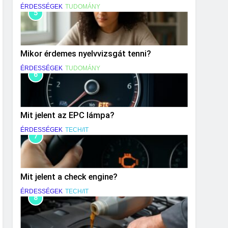
közlekedéskor?
ÉRDESSÉGEK
TUDOMÁNY
5
Mikor érdemes nyelvvizsgát tenni?
ÉRDESSÉGEK
TUDOMÁNY
6
Mit jelent az EPC lámpa?
ÉRDESSÉGEK
TECH/IT
7
Mit jelent a check engine?
ÉRDESSÉGEK
TECH/IT
8