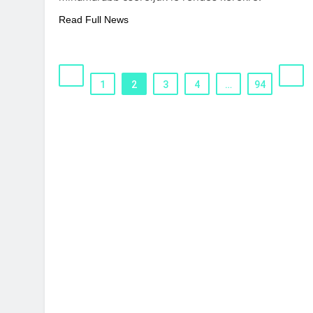
Read Full News
1
2
3
4
…
94