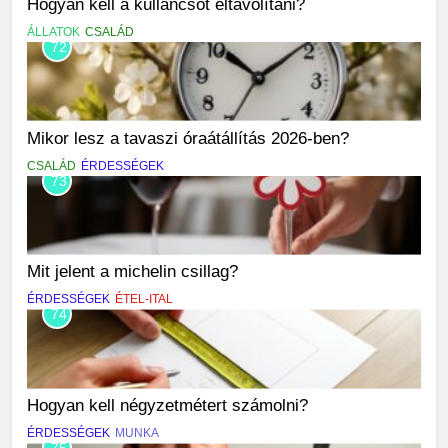
Hogyan kell a kullancsot eltávolítani?
ÁLLATOK
CSALÁD
72
Mikor lesz a tavaszi óraátállítás 2026-ben?
CSALÁD
ÉRDESSÉGEK
73
Mit jelent a michelin csillag?
ÉRDESSÉGEK
ÉTEL-ITAL
74
Hogyan kell négyzetmétert számolni?
ÉRDESSÉGEK
MUNKA