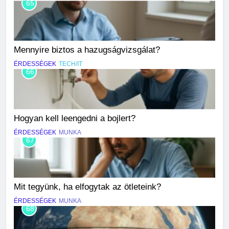
65
Mennyire biztos a hazugságvizsgálat?
ÉRDESSÉGEK
TECH/IT
66
Hogyan kell leengedni a bojlert?
ÉRDESSÉGEK
MUNKA
67
Mit tegyünk, ha elfogytak az ötleteink?
ÉRDESSÉGEK
MUNKA
68