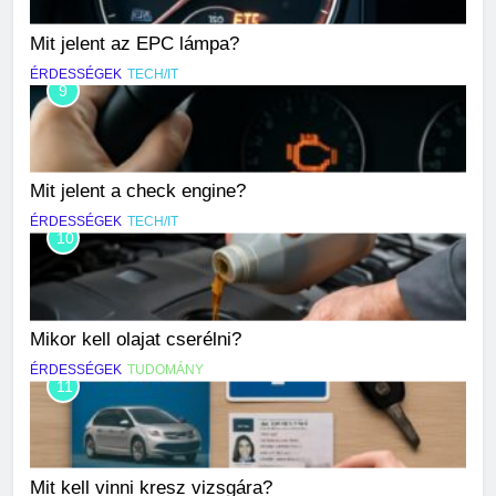
Mit jelent az EPC lámpa?
ÉRDESSÉGEK
TECH/IT
9
Mit jelent a check engine?
ÉRDESSÉGEK
TECH/IT
10
Mikor kell olajat cserélni?
ÉRDESSÉGEK
TUDOMÁNY
11
Mit kell vinni kresz vizsgára?