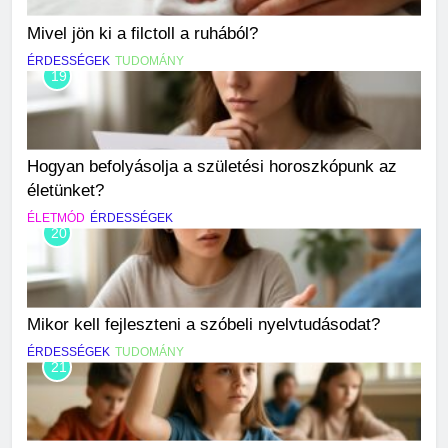
Mivel jön ki a filctoll a ruhából?
ÉRDESSÉGEK
TUDOMÁNY
19
Hogyan befolyásolja a születési horoszkópunk az
életünket?
ÉLETMÓD
ÉRDESSÉGEK
20
Mikor kell fejleszteni a szóbeli nyelvtudásodat?
ÉRDESSÉGEK
TUDOMÁNY
21