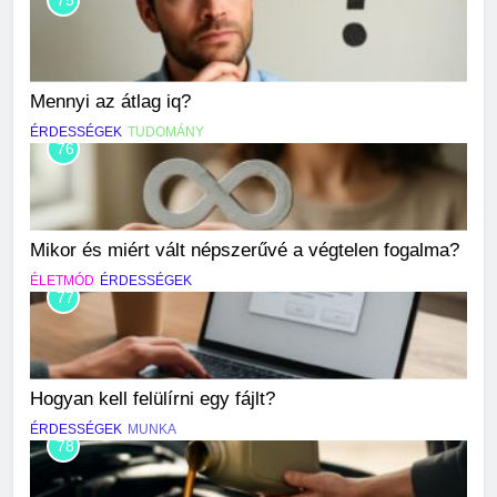
75
Mennyi az átlag iq?
ÉRDESSÉGEK
TUDOMÁNY
76
Mikor és miért vált népszerűvé a végtelen fogalma?
ÉLETMÓD
ÉRDESSÉGEK
77
Hogyan kell felülírni egy fájlt?
ÉRDESSÉGEK
MUNKA
78