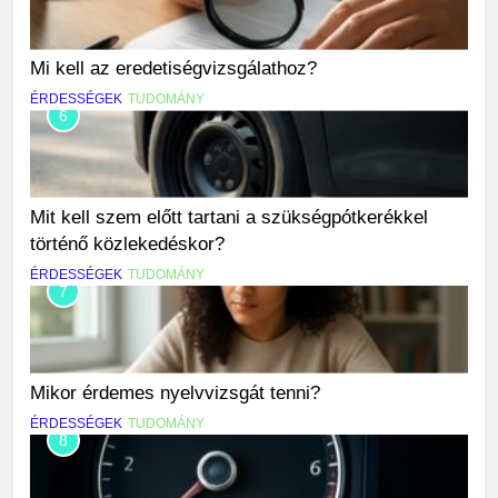
Mi kell az eredetiségvizsgálathoz?
ÉRDESSÉGEK
TUDOMÁNY
6
Mit kell szem előtt tartani a szükségpótkerékkel
történő közlekedéskor?
ÉRDESSÉGEK
TUDOMÁNY
7
Mikor érdemes nyelvvizsgát tenni?
ÉRDESSÉGEK
TUDOMÁNY
8