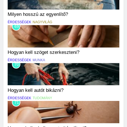
Milyen hosszú az egyenlítő?
ÉRDESSÉGEK
NAGYVILÁG
69
Hogyan kell szöget szerkeszteni?
ÉRDESSÉGEK
MUNKA
70
Hogyan kell autót bikázni?
ÉRDESSÉGEK
TUDOMÁNY
71