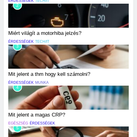
ÉRDESSÉGEK
TECH/IT
2
Miért világít a motorhiba jelzés?
ÉRDESSÉGEK
TECH/IT
3
Mit jelent a thm hogy kell számolni?
ÉRDESSÉGEK
MUNKA
4
Mit jelent a magas CRP?
EGÉSZSÉG
ÉRDESSÉGEK
5