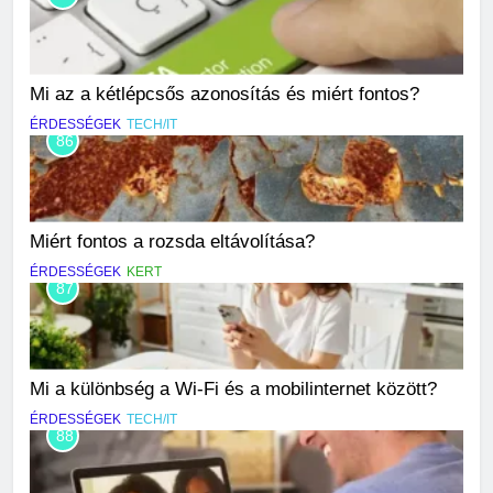
Mi az a kétlépcsős azonosítás és miért fontos?
ÉRDESSÉGEK
TECH/IT
86
Miért fontos a rozsda eltávolítása?
ÉRDESSÉGEK
KERT
87
Mi a különbség a Wi-Fi és a mobilinternet között?
ÉRDESSÉGEK
TECH/IT
88