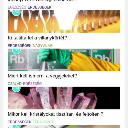
EGÉSZSÉG
ÉRDESSÉGEK
82
Ki találta fel a villanykörtét?
ÉRDESSÉGEK
NAGYVILÁG
83
Miért kell ismerni a vegyjeleket?
CSALÁD
EGÉSZSÉG
84
Mikor kell kristályokat tisztítani és feltölteni?
ÉRDESSÉGEK
TERMÉSZET
85