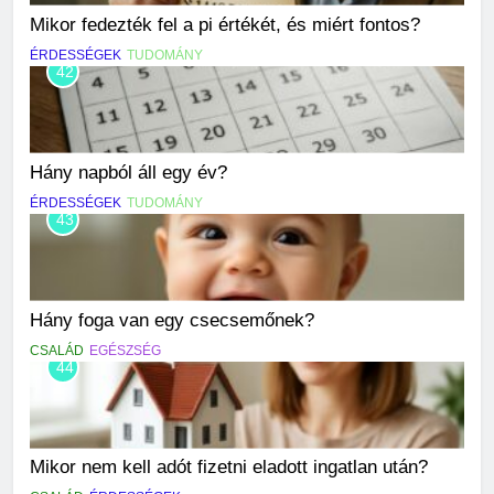
Mikor fedezték fel a pi értékét, és miért fontos?
ÉRDESSÉGEK
TUDOMÁNY
42
Hány napból áll egy év?
ÉRDESSÉGEK
TUDOMÁNY
43
Hány foga van egy csecsemőnek?
CSALÁD
EGÉSZSÉG
44
Mikor nem kell adót fizetni eladott ingatlan után?