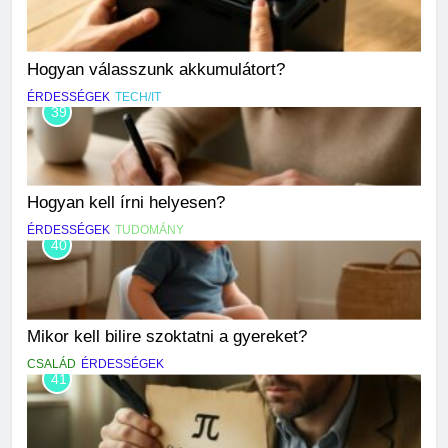
Hogyan válasszunk akkumulátort?
ÉRDESSÉGEK
TECH/IT
39
Hogyan kell írni helyesen?
ÉRDESSÉGEK
TUDOMÁNY
40
Mikor kell bilire szoktatni a gyereket?
CSALÁD
ÉRDESSÉGEK
41