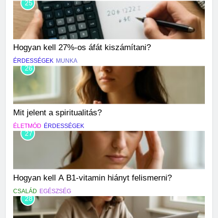
25
Hogyan kell 27%-os áfát kiszámítani?
ÉRDESSÉGEK
MUNKA
26
Mit jelent a spiritualitás?
ÉLETMÓD
ÉRDESSÉGEK
27
Hogyan kell A B1-vitamin hiányt felismerni?
CSALÁD
EGÉSZSÉG
28