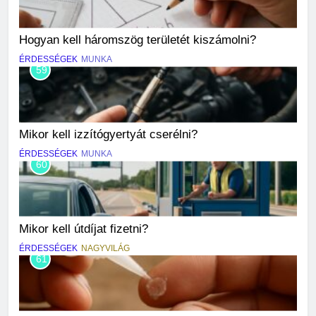
Hogyan kell háromszög területét kiszámolni?
ÉRDESSÉGEK
MUNKA
59
Mikor kell izzítógyertyát cserélni?
ÉRDESSÉGEK
MUNKA
60
Mikor kell útdíjat fizetni?
ÉRDESSÉGEK
NAGYVILÁG
61