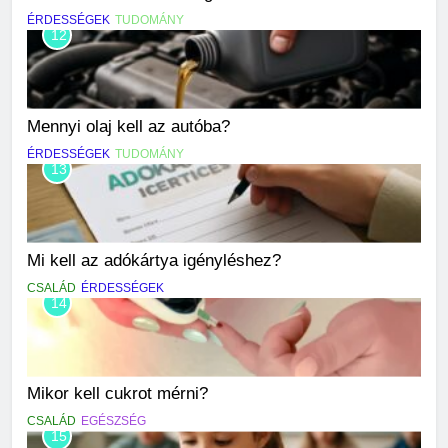
ÉRDESSÉGEK
TUDOMÁNY
12
Mennyi olaj kell az autóba?
ÉRDESSÉGEK
TUDOMÁNY
13
Mi kell az adókártya igényléshez?
CSALÁD
ÉRDESSÉGEK
14
Mikor kell cukrot mérni?
CSALÁD
EGÉSZSÉG
15