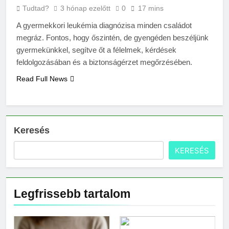
Miért fáj a váll?
Tudtad?
3 hónap ezelőtt
0
17 mins
3 Nap Ezelőtt
A gyermekkori leukémia diagnózisa minden családot
megráz. Fontos, hogy őszintén, de gyengéden beszéljünk
gyermekünkkel, segítve őt a félelmek, kérdések
feldolgozásában és a biztonságérzet megőrzésében.
Read Full News
Keresés
KERESÉS
Legfrissebb tartalom