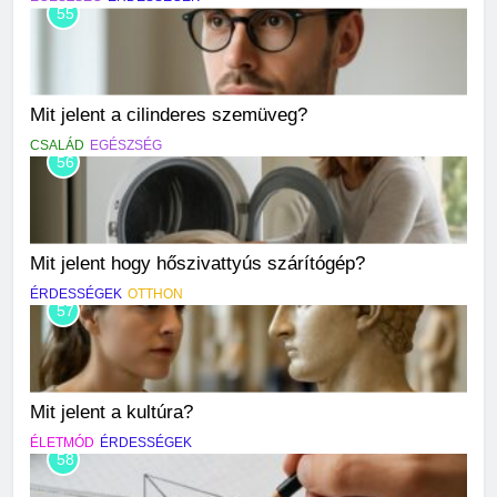
55
Mit jelent a cilinderes szemüveg?
CSALÁD
EGÉSZSÉG
56
Mit jelent hogy hőszivattyús szárítógép?
ÉRDESSÉGEK
OTTHON
57
Mit jelent a kultúra?
ÉLETMÓD
ÉRDESSÉGEK
58