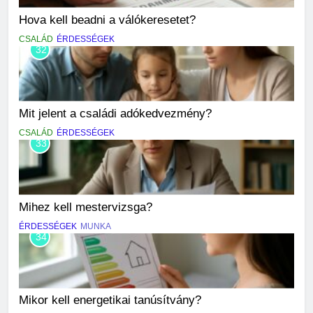
Hova kell beadni a válókeresetet?
CSALÁD
ÉRDESSÉGEK
32
Mit jelent a családi adókedvezmény?
CSALÁD
ÉRDESSÉGEK
33
Mihez kell mestervizsga?
ÉRDESSÉGEK
MUNKA
34
Mikor kell energetikai tanúsítvány?