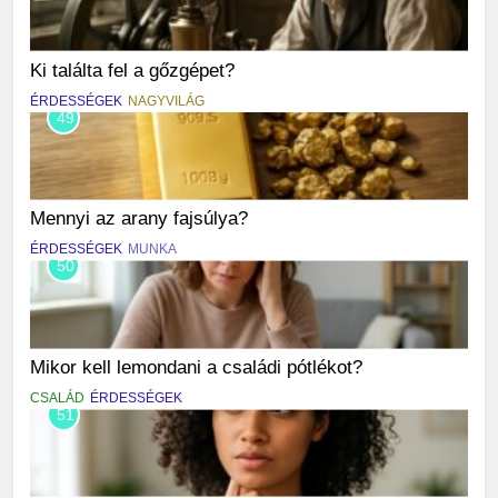
Ki találta fel a gőzgépet?
ÉRDESSÉGEK
NAGYVILÁG
49
Mennyi az arany fajsúlya?
ÉRDESSÉGEK
MUNKA
50
Mikor kell lemondani a családi pótlékot?
CSALÁD
ÉRDESSÉGEK
51