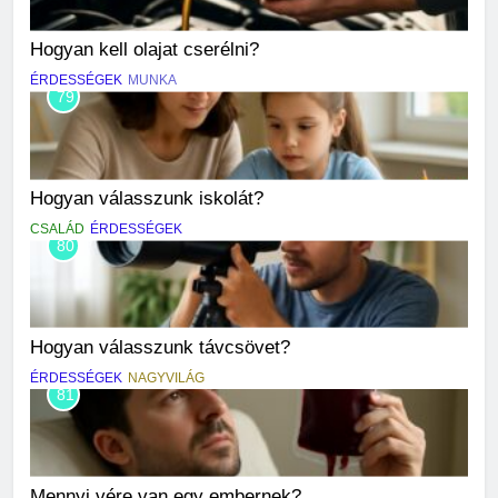
Hogyan kell olajat cserélni?
ÉRDESSÉGEK
MUNKA
79
Hogyan válasszunk iskolát?
CSALÁD
ÉRDESSÉGEK
80
Hogyan válasszunk távcsövet?
ÉRDESSÉGEK
NAGYVILÁG
81
Mennyi vére van egy embernek?