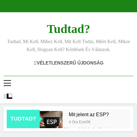
Ugrás
a
tartalomra
Tudtad?
Tudtad, Mi Kell, Mihez Kell, Mit Kell Tudni, Miért Kell, Mikor
Kell, Hogyan Kell? Kérdések És Válaszok.
VÉLETLENSZERŰ ÚJDONSÁG
Mit jelent az ESP?
TUDTAD?
4 Óra Ezelőtt
Mennyi ideig kell sütni a
csirkét?