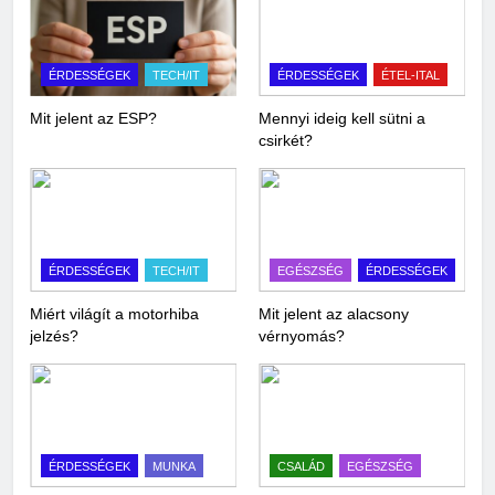
ÉRDESSÉGEK
TECH/IT
ÉRDESSÉGEK
ÉTEL-ITAL
Mit jelent az ESP?
Mennyi ideig kell sütni a
csirkét?
ÉRDESSÉGEK
TECH/IT
EGÉSZSÉG
ÉRDESSÉGEK
Miért világít a motorhiba
Mit jelent az alacsony
jelzés?
vérnyomás?
ÉRDESSÉGEK
MUNKA
CSALÁD
EGÉSZSÉG