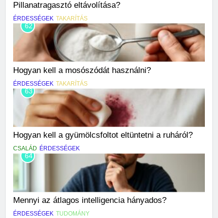
Pillanatragasztó eltávolítása?
ÉRDESSÉGEK
TAKARÍTÁS
62
Hogyan kell a mosószódát használni?
ÉRDESSÉGEK
TAKARÍTÁS
63
Hogyan kell a gyümölcsfoltot eltüntetni a ruháról?
CSALÁD
ÉRDESSÉGEK
64
Mennyi az átlagos intelligencia hányados?
ÉRDESSÉGEK
TUDOMÁNY