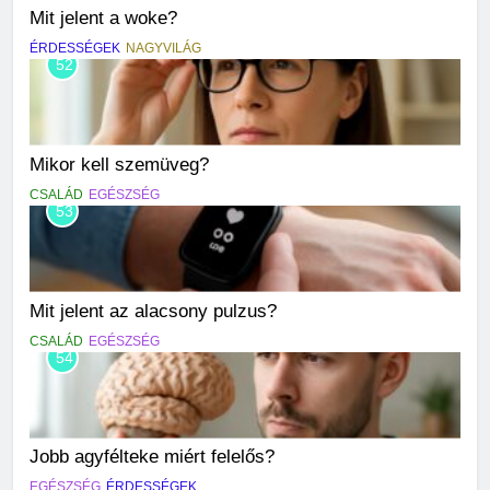
Mit jelent a woke?
ÉRDESSÉGEK
NAGYVILÁG
52
Mikor kell szemüveg?
CSALÁD
EGÉSZSÉG
53
Mit jelent az alacsony pulzus?
CSALÁD
EGÉSZSÉG
54
Jobb agyfélteke miért felelős?
EGÉSZSÉG
ÉRDESSÉGEK