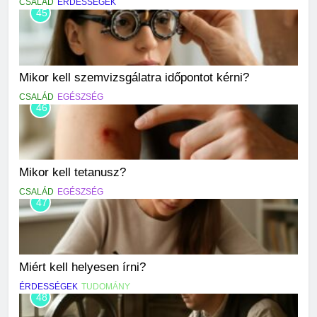
CSALÁD
ÉRDESSÉGEK
45
Mikor kell szemvizsgálatra időpontot kérni?
CSALÁD
EGÉSZSÉG
46
Mikor kell tetanusz?
CSALÁD
EGÉSZSÉG
47
Miért kell helyesen írni?
ÉRDESSÉGEK
TUDOMÁNY
48