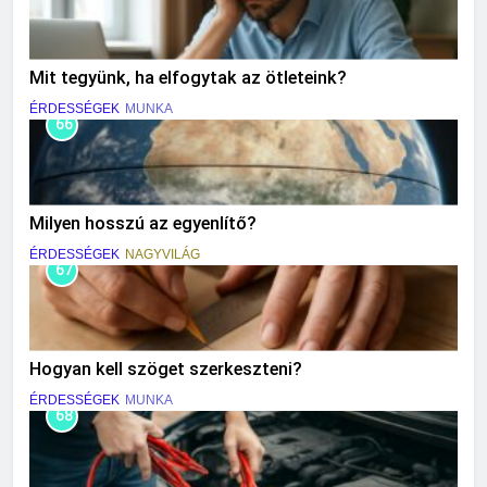
Mit tegyünk, ha elfogytak az ötleteink?
ÉRDESSÉGEK
MUNKA
66
Milyen hosszú az egyenlítő?
ÉRDESSÉGEK
NAGYVILÁG
67
Hogyan kell szöget szerkeszteni?
ÉRDESSÉGEK
MUNKA
68