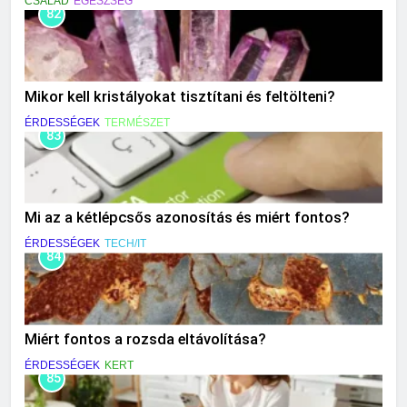
CSALÁD
EGÉSZSÉG
82
Mikor kell kristályokat tisztítani és feltölteni?
ÉRDESSÉGEK
TERMÉSZET
83
Mi az a kétlépcsős azonosítás és miért fontos?
ÉRDESSÉGEK
TECH/IT
84
Miért fontos a rozsda eltávolítása?
ÉRDESSÉGEK
KERT
85