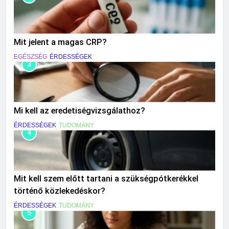
Mit jelent a magas CRP?
EGÉSZSÉG
ÉRDESSÉGEK
3
Mi kell az eredetiségvizsgálathoz?
ÉRDESSÉGEK
TUDOMÁNY
4
Mit kell szem előtt tartani a szükségpótkerékkel
történő közlekedéskor?
ÉRDESSÉGEK
TUDOMÁNY
5