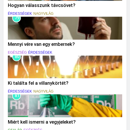
Hogyan válasszunk távcsövet?
ÉRDESSÉGEK
NAGYVILÁG
79
Mennyi vére van egy embernek?
EGÉSZSÉG
ÉRDESSÉGEK
80
Ki találta fel a villanykörtét?
ÉRDESSÉGEK
NAGYVILÁG
81
Miért kell ismerni a vegyjeleket?