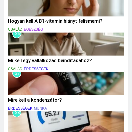
Hogyan kell A B1-vitamin hiányt felismerni?
CSALÁD
EGÉSZSÉG
26
Mi kell egy vállalkozás beindításához?
CSALÁD
ÉRDESSÉGEK
27
Mire kell a kondenzátor?
ÉRDESSÉGEK
MUNKA
28