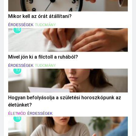
Mikor kell az órát átállítani?
ÉRDESSÉGEK
TUDOMÁNY
16
Mivel jön ki a filctoll a ruhából?
ÉRDESSÉGEK
TUDOMÁNY
17
Hogyan befolyásolja a születési horoszkópunk az
életünket?
ÉLETMÓD
ÉRDESSÉGEK
18