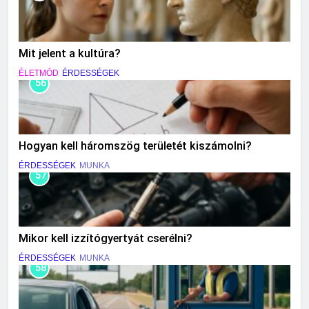
Mit jelent a kultúra?
ÉLETMÓD
ÉRDESSÉGEK
56
Hogyan kell háromszög területét kiszámolni?
ÉRDESSÉGEK
MUNKA
57
Mikor kell izzítógyertyát cserélni?
ÉRDESSÉGEK
MUNKA
58