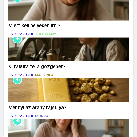
Miért kell helyesen írni?
ÉRDESSÉGEK
TUDOMÁNY
46
Ki találta fel a gőzgépet?
ÉRDESSÉGEK
NAGYVILÁG
47
Mennyi az arany fajsúlya?
ÉRDESSÉGEK
MUNKA
48