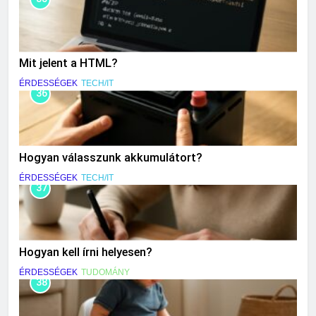
Mit jelent a HTML?
ÉRDESSÉGEK
TECH/IT
36
Hogyan válasszunk akkumulátort?
ÉRDESSÉGEK
TECH/IT
37
Hogyan kell írni helyesen?
ÉRDESSÉGEK
TUDOMÁNY
38