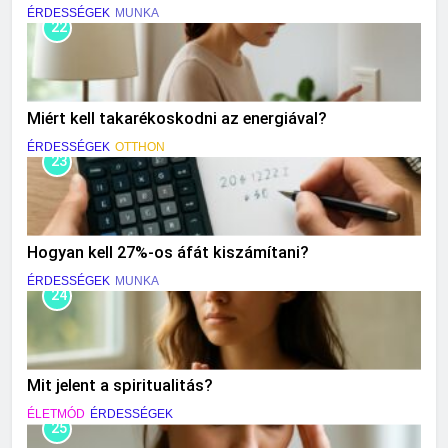
ÉRDESSÉGEK
MUNKA
22
Miért kell takarékoskodni az energiával?
ÉRDESSÉGEK
OTTHON
23
Hogyan kell 27%-os áfát kiszámítani?
ÉRDESSÉGEK
MUNKA
24
Mit jelent a spiritualitás?
ÉLETMÓD
ÉRDESSÉGEK
25