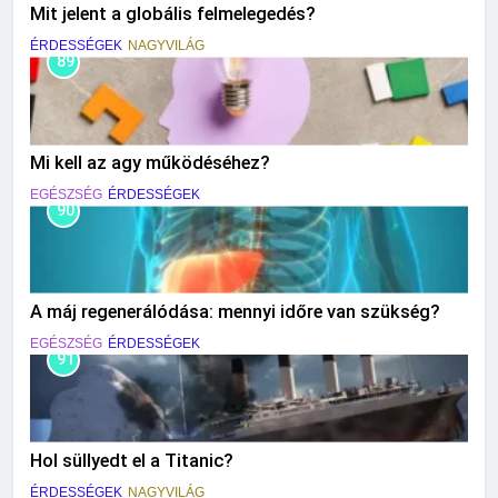
Mit jelent a globális felmelegedés?
ÉRDESSÉGEK
NAGYVILÁG
89
Mi kell az agy működéséhez?
EGÉSZSÉG
ÉRDESSÉGEK
90
A máj regenerálódása: mennyi időre van szükség?
EGÉSZSÉG
ÉRDESSÉGEK
91
Hol süllyedt el a Titanic?
ÉRDESSÉGEK
NAGYVILÁG