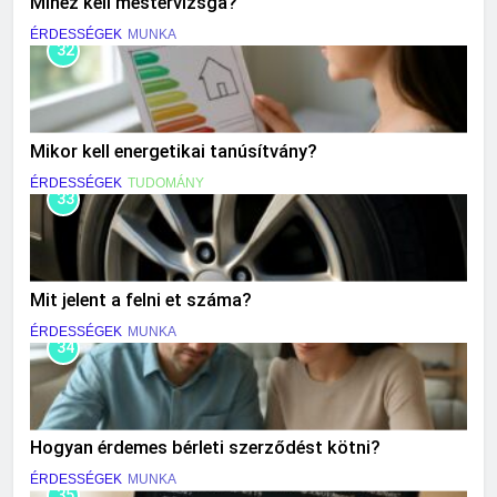
Mihez kell mestervizsga?
ÉRDESSÉGEK
MUNKA
32
Mikor kell energetikai tanúsítvány?
ÉRDESSÉGEK
TUDOMÁNY
33
Mit jelent a felni et száma?
ÉRDESSÉGEK
MUNKA
34
Hogyan érdemes bérleti szerződést kötni?
ÉRDESSÉGEK
MUNKA
35