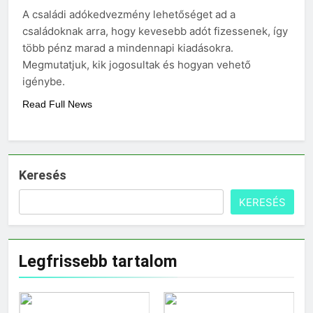
Mennyi a táppénz?
A családi adókedvezmény lehetőséget ad a
3 Nap Ezelőtt
családoknak arra, hogy kevesebb adót fizessenek, így
több pénz marad a mindennapi kiadásokra.
Megmutatjuk, kik jogosultak és hogyan vehető
igénybe.
Read Full News
Keresés
KERESÉS
Legfrissebb tartalom