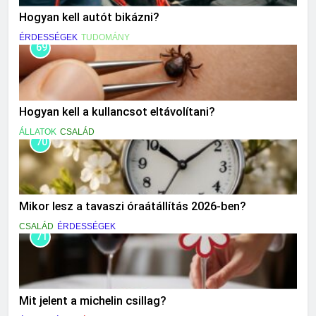
Hogyan kell autót bikázni?
ÉRDESSÉGEK
TUDOMÁNY
69
Hogyan kell a kullancsot eltávolítani?
ÁLLATOK
CSALÁD
70
Mikor lesz a tavaszi óraátállítás 2026-ben?
CSALÁD
ÉRDESSÉGEK
71
Mit jelent a michelin csillag?