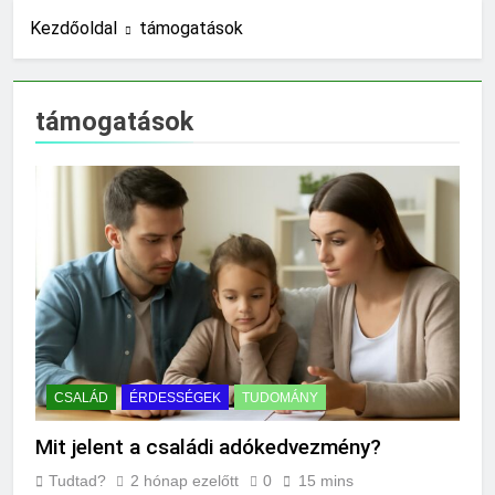
10 Óra Ezelőtt
Kezdőoldal
támogatások
Miért fáj a váll?
18 Óra Ezelőtt
Mire jó a kollagén?
támogatások
1 Nap Ezelőtt
Mennyi a végkielégítés?
1 Nap Ezelőtt
Mit jelent a magas
CRP?
2 Nap Ezelőtt
Mikor kell tetőt
cserélni?
2 Nap Ezelőtt
Mit jelent a magas
vérnyomás?
CSALÁD
ÉRDESSÉGEK
TUDOMÁNY
2 Nap Ezelőtt
Milyen fűtést érdemes
Mit jelent a családi adókedvezmény?
választani?
3 Nap Ezelőtt
Tudtad?
2 hónap ezelőtt
0
15 mins