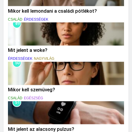
Mikor kell lemondani a családi pótlékot?
CSALÁD
ÉRDESSÉGEK
49
Mit jelent a woke?
ÉRDESSÉGEK
NAGYVILÁG
50
Mikor kell szemüveg?
CSALÁD
EGÉSZSÉG
51
Mit jelent az alacsony pulzus?