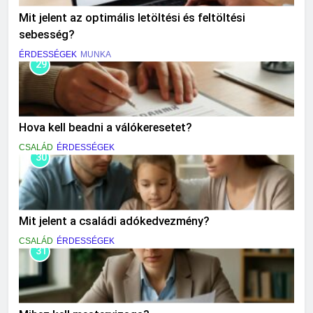
Mit jelent az optimális letöltési és feltöltési
sebesség?
ÉRDESSÉGEK
MUNKA
29
Hova kell beadni a válókeresetet?
CSALÁD
ÉRDESSÉGEK
30
Mit jelent a családi adókedvezmény?
CSALÁD
ÉRDESSÉGEK
31