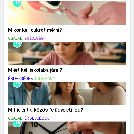
12
Mikor kell cukrot mérni?
CSALÁD
EGÉSZSÉG
13
Miért kell iskolába járni?
ÉRDESSÉGEK
TUDOMÁNY
14
Mit jelent a közös felügyeleti jog?
CSALÁD
ÉRDESSÉGEK
15