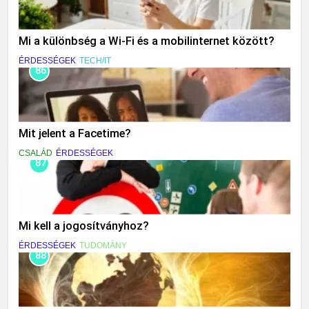
Mi a különbség a Wi-Fi és a mobilinternet között?
ÉRDESSÉGEK
TECH/IT
86
Mit jelent a Facetime?
CSALÁD
ÉRDESSÉGEK
87
Mi kell a jogosítványhoz?
ÉRDESSÉGEK
TUDOMÁNY
88