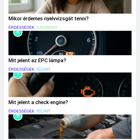
Mikor érdemes nyelvvizsgát tenni?
ÉRDESSÉGEK
TUDOMÁNY
6
Mit jelent az EPC lámpa?
ÉRDESSÉGEK
TECH/IT
7
Mit jelent a check engine?
ÉRDESSÉGEK
TECH/IT
8