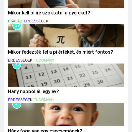
Mikor kell bilire szoktatni a gyereket?
CSALÁD
ÉRDESSÉGEK
39
Mikor fedezték fel a pi értékét, és miért fontos?
ÉRDESSÉGEK
TUDOMÁNY
40
Hány napból áll egy év?
ÉRDESSÉGEK
TUDOMÁNY
41
Hány foga van egy csecsemőnek?