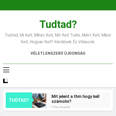
Ugrás
a
tartalomra
Tudtad?
Tudtad, Mi Kell, Mihez Kell, Mit Kell Tudni, Miért Kell, Mikor
Kell, Hogyan Kell? Kérdések És Válaszok.
VÉLETLENSZERŰ ÚJDONSÁG
Mit jelent a thm hogy kell
TUDTAD?
számolni?
2 Óra Ezelőtt
Miért zsibbad a kéz?