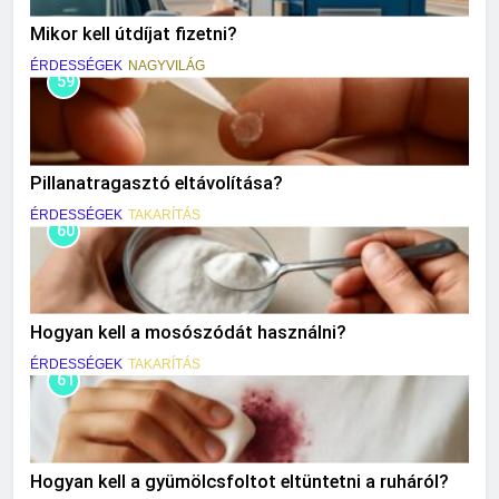
Mikor kell útdíjat fizetni?
ÉRDESSÉGEK
NAGYVILÁG
59
Pillanatragasztó eltávolítása?
ÉRDESSÉGEK
TAKARÍTÁS
60
Hogyan kell a mosószódát használni?
ÉRDESSÉGEK
TAKARÍTÁS
61
Hogyan kell a gyümölcsfoltot eltüntetni a ruháról?