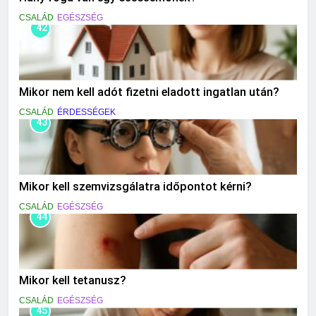
CSALÁD
EGÉSZSÉG
42
Mikor nem kell adót fizetni eladott ingatlan után?
CSALÁD
ÉRDESSÉGEK
43
Mikor kell szemvizsgálatra időpontot kérni?
CSALÁD
EGÉSZSÉG
44
Mikor kell tetanusz?
CSALÁD
EGÉSZSÉG
45