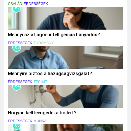
CSALÁD
ÉRDESSÉGEK
62
Mennyi az átlagos intelligencia hányados?
ÉRDESSÉGEK
TUDOMÁNY
63
Mennyire biztos a hazugságvizsgálat?
ÉRDESSÉGEK
TECH/IT
64
Hogyan kell leengedni a bojlert?
ÉRDESSÉGEK
MUNKA
65