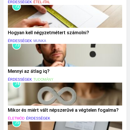
ÉRDESSÉGEK
ÉTEL-ITAL
72
Hogyan kell négyzetmétert számolni?
ÉRDESSÉGEK
MUNKA
73
Mennyi az átlag iq?
ÉRDESSÉGEK
TUDOMÁNY
74
Mikor és miért vált népszerűvé a végtelen fogalma?
ÉLETMÓD
ÉRDESSÉGEK
75