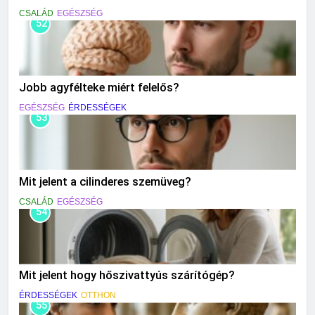
CSALÁD
EGÉSZSÉG
52
Jobb agyfélteke miért felelős?
EGÉSZSÉG
ÉRDESSÉGEK
53
Mit jelent a cilinderes szemüveg?
CSALÁD
EGÉSZSÉG
54
Mit jelent hogy hőszivattyús szárítógép?
ÉRDESSÉGEK
OTTHON
55