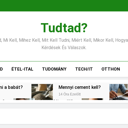
Tudtad?
 Mi Kell, Mihez Kell, Mit Kell Tudni, Miért Kell, Mikor Kell, Hogy
Kérdések És Válaszok.
ÁD
ÉTEL-ITAL
TUDOMÁNY
TECH/IT
OTTHON
tni a babát?
Mennyi cement kell?
14 Óra Ezelőtt
éz?
Miért fáj a váll?
Mire jó a
2 Nap Ezelőtt
2 Nap Ezelőt
gítés?
Mit jelent a magas CRP?
3 Nap Ezelőtt