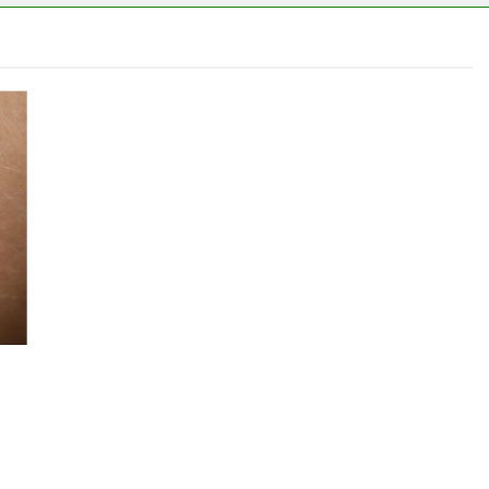
s vérnyomás?