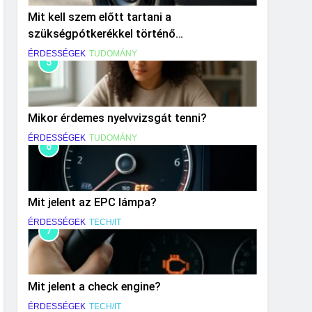
Mit kell szem előtt tartani a
szükségpótkerékkel történő
közlekedéskor?
ÉRDESSÉGEK
TUDOMÁNY
5
Mikor érdemes nyelvvizsgát tenni?
ÉRDESSÉGEK
TUDOMÁNY
6
Mit jelent az EPC lámpa?
ÉRDESSÉGEK
TECH/IT
7
Mit jelent a check engine?
ÉRDESSÉGEK
TECH/IT