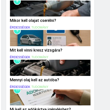
8
Mikor kell olajat cserélni?
ÉRDESSÉGEK
TUDOMÁNY
9
Mit kell vinni kresz vizsgára?
ÉRDESSÉGEK
TUDOMÁNY
10
Mennyi olaj kell az autóba?
ÉRDESSÉGEK
TUDOMÁNY
11
Mi kell az adókártya igényléshez?