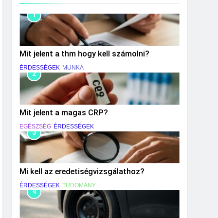
1
Mit jelent a thm hogy kell számolni?
ÉRDESSÉGEK
MUNKA
2
Mit jelent a magas CRP?
EGÉSZSÉG
ÉRDESSÉGEK
3
Mi kell az eredetiségvizsgálathoz?
ÉRDESSÉGEK
TUDOMÁNY
4