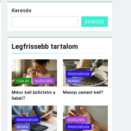
Keresés
KERESÉS
Legfrissebb tartalom
ÉRDESSÉGEK
CSALÁD
EGÉSZSÉG
MUNKA
Mikor kell büfiztetni a
Mennyi cement kell?
babát?
ÉRDESSÉGEK
EGÉSZSÉG
MUNKA
ÉRDESSÉGEK