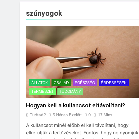
Mit jelent a maga
3 Nap Ezelőtt
szúnyogok
ÁLLATOK
CSALÁD
EGÉSZSÉG
ÉRDESSÉGEK
TERMÉSZET
TUDOMÁNY
Hogyan kell a kullancsot eltávolítani?
Tudtad?
5 Hónap Ezelőtt
0
17 Mins
A kullancsot minél előbb el kell távolítani, hogy
elkerüljük a fertőzéseket. Fontos, hogy ne nyomjuk