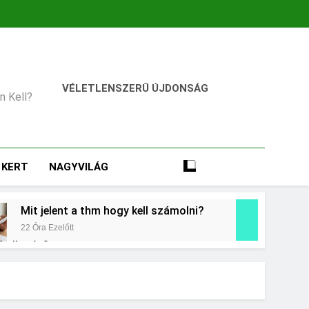
VÉLETLENSZERŰ ÚJDONSÁG
an Kell?
KERT
NAGYVILÁG
Mit jelent a thm hogy kell számolni?
22 Óra Ezelőtt
 kollagén?
t
Mikor kell tetőt cserélni?
3 Nap Ezelőtt