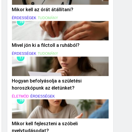
Mikor kell az órát átállítani?
ÉRDESSÉGEK
TUDOMÁNY
16
Mivel jön ki a filctoll a ruhából?
ÉRDESSÉGEK
TUDOMÁNY
17
Hogyan befolyásolja a születési
horoszkópunk az életünket?
ÉLETMÓD
ÉRDESSÉGEK
18
Mikor kell fejleszteni a szóbeli
nyelvtudásodat?