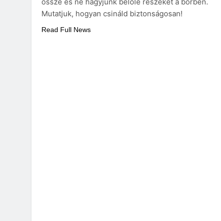
össze és ne hagyjunk belőle részeket a bőrben.
Mutatjuk, hogyan csináld biztonságosan!
Read Full News