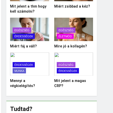
Mit jelent a thm hogy
Miért zsibbad a kéz?
kell számolni?
EGÉSZSÉG
EGÉSZSÉG
ÉRDESSÉGEK
ÉLETMÓD
Miért fáj a váll?
Mire jó a kollagén?
ÉRDESSÉGEK
EGÉSZSÉG
MUNKA
ÉRDESSÉGEK
Mennyi a
Mit jelent a magas
végkielégítés?
CRP?
Tudtad?