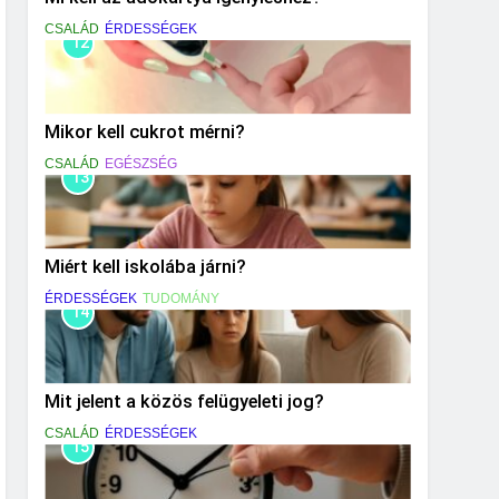
CSALÁD
ÉRDESSÉGEK
12
Mikor kell cukrot mérni?
CSALÁD
EGÉSZSÉG
13
Miért kell iskolába járni?
ÉRDESSÉGEK
TUDOMÁNY
14
Mit jelent a közös felügyeleti jog?
CSALÁD
ÉRDESSÉGEK
15