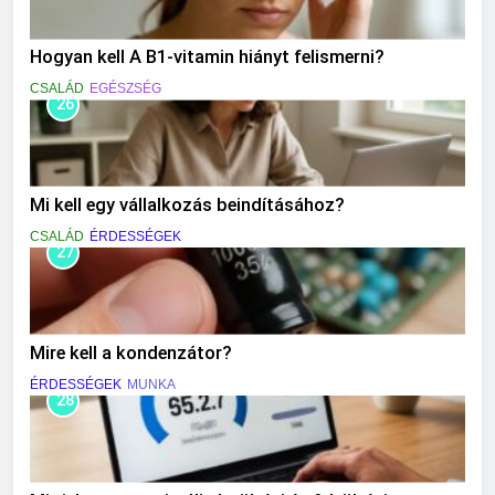
Hogyan kell A B1-vitamin hiányt felismerni?
CSALÁD
EGÉSZSÉG
26
Mi kell egy vállalkozás beindításához?
CSALÁD
ÉRDESSÉGEK
27
Mire kell a kondenzátor?
ÉRDESSÉGEK
MUNKA
28