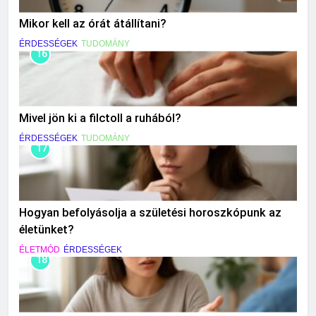
Mikor kell az órát átállítani?
ÉRDESSÉGEK
TUDOMÁNY
16
Mivel jön ki a filctoll a ruhából?
ÉRDESSÉGEK
TUDOMÁNY
17
Hogyan befolyásolja a születési horoszkópunk az
életünket?
ÉLETMÓD
ÉRDESSÉGEK
18