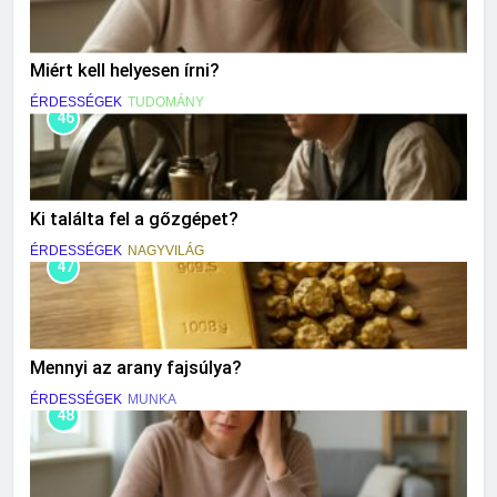
Miért kell helyesen írni?
ÉRDESSÉGEK
TUDOMÁNY
46
Ki találta fel a gőzgépet?
ÉRDESSÉGEK
NAGYVILÁG
47
Mennyi az arany fajsúlya?
ÉRDESSÉGEK
MUNKA
48