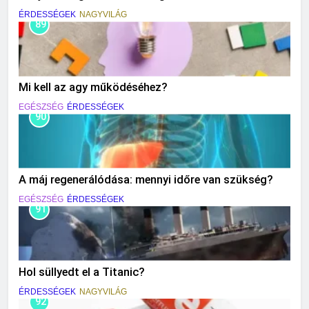
ÉRDESSÉGEK
NAGYVILÁG
89
Mi kell az agy működéséhez?
EGÉSZSÉG
ÉRDESSÉGEK
90
A máj regenerálódása: mennyi időre van szükség?
EGÉSZSÉG
ÉRDESSÉGEK
91
Hol süllyedt el a Titanic?
ÉRDESSÉGEK
NAGYVILÁG
92