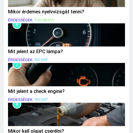
Mikor érdemes nyelvvizsgát tenni?
ÉRDESSÉGEK
TUDOMÁNY
6
Mit jelent az EPC lámpa?
ÉRDESSÉGEK
TECH/IT
7
Mit jelent a check engine?
ÉRDESSÉGEK
TECH/IT
8
Mikor kell olajat cserélni?