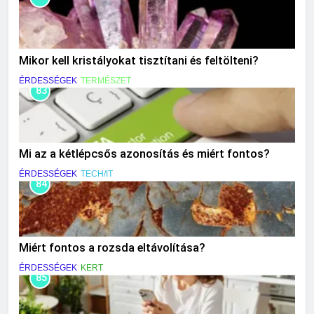
Mikor kell kristályokat tisztítani és feltölteni?
ÉRDESSÉGEK
TERMÉSZET
83
Mi az a kétlépcsős azonosítás és miért fontos?
ÉRDESSÉGEK
TECH/IT
84
Miért fontos a rozsda eltávolítása?
ÉRDESSÉGEK
KERT
85