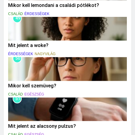
Mikor kell lemondani a családi pótlékot?
CSALÁD
ÉRDESSÉGEK
49
Mit jelent a woke?
ÉRDESSÉGEK
NAGYVILÁG
50
Mikor kell szemüveg?
CSALÁD
EGÉSZSÉG
51
Mit jelent az alacsony pulzus?
CSALÁD
EGÉSZSÉG