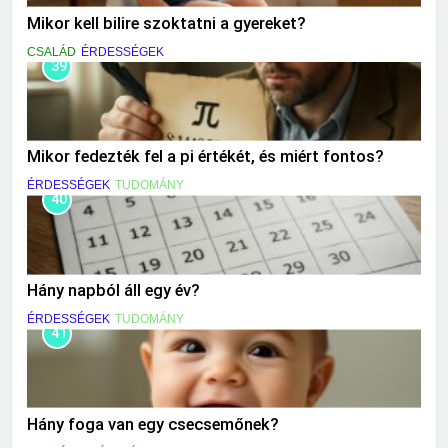
Mikor kell bilire szoktatni a gyereket?
CSALÁD
ÉRDESSÉGEK
39
Mikor fedezték fel a pi értékét, és miért fontos?
ÉRDESSÉGEK
TUDOMÁNY
40
Hány napból áll egy év?
ÉRDESSÉGEK
TUDOMÁNY
41
Hány foga van egy csecsemőnek?