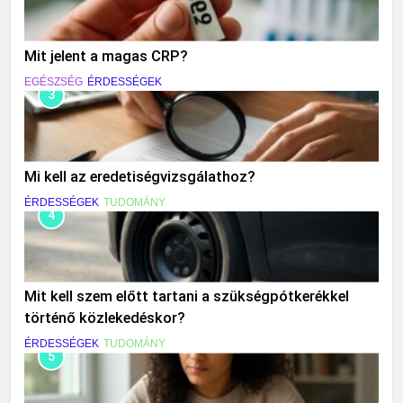
Mit jelent a magas CRP?
EGÉSZSÉG
ÉRDESSÉGEK
3
Mi kell az eredetiségvizsgálathoz?
ÉRDESSÉGEK
TUDOMÁNY
4
Mit kell szem előtt tartani a szükségpótkerékkel
történő közlekedéskor?
ÉRDESSÉGEK
TUDOMÁNY
5