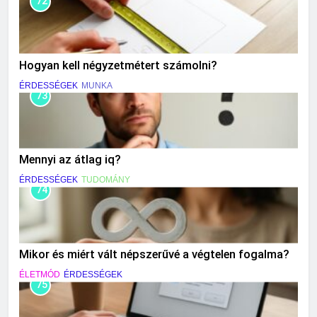
72
Hogyan kell négyzetmétert számolni?
ÉRDESSÉGEK
MUNKA
73
Mennyi az átlag iq?
ÉRDESSÉGEK
TUDOMÁNY
74
Mikor és miért vált népszerűvé a végtelen fogalma?
ÉLETMÓD
ÉRDESSÉGEK
75