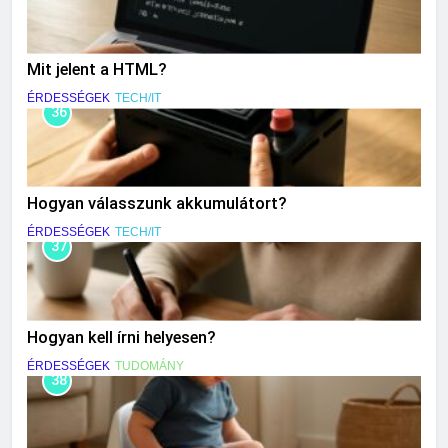
Mit jelent a HTML?
ÉRDESSÉGEK
TECH/IT
36
Hogyan válasszunk akkumulátort?
ÉRDESSÉGEK
TECH/IT
37
Hogyan kell írni helyesen?
ÉRDESSÉGEK
TUDOMÁNY
38