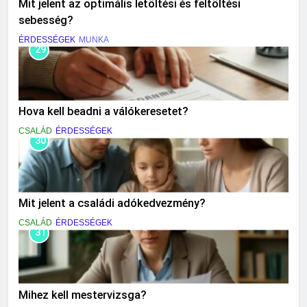
Mit jelent az optimális letöltési és feltöltési
sebesség?
ÉRDESSÉGEK
MUNKA
29
Hova kell beadni a válókeresetet?
CSALÁD
ÉRDESSÉGEK
30
Mit jelent a családi adókedvezmény?
CSALÁD
ÉRDESSÉGEK
31
Mihez kell mestervizsga?