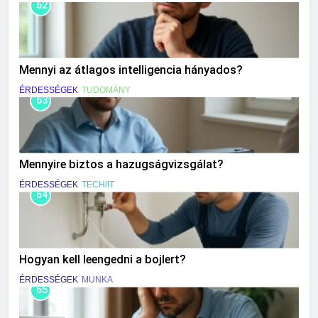
62
Mennyi az átlagos intelligencia hányados?
ÉRDESSÉGEK
TUDOMÁNY
63
Mennyire biztos a hazugságvizsgálat?
ÉRDESSÉGEK
TECH/IT
64
Hogyan kell leengedni a bojlert?
ÉRDESSÉGEK
MUNKA
65