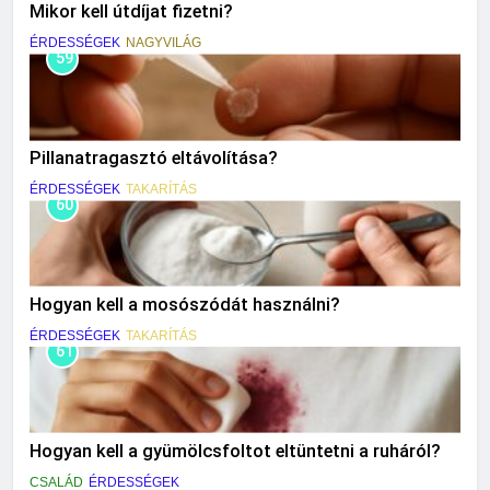
Mikor kell útdíjat fizetni?
ÉRDESSÉGEK
NAGYVILÁG
59
Pillanatragasztó eltávolítása?
ÉRDESSÉGEK
TAKARÍTÁS
60
Hogyan kell a mosószódát használni?
ÉRDESSÉGEK
TAKARÍTÁS
61
Hogyan kell a gyümölcsfoltot eltüntetni a ruháról?
CSALÁD
ÉRDESSÉGEK