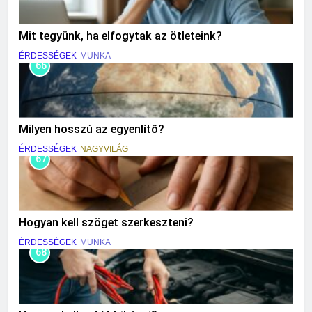
Mit tegyünk, ha elfogytak az ötleteink?
ÉRDESSÉGEK
MUNKA
66
Milyen hosszú az egyenlítő?
ÉRDESSÉGEK
NAGYVILÁG
67
Hogyan kell szöget szerkeszteni?
ÉRDESSÉGEK
MUNKA
68