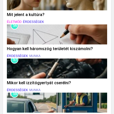
Mit jelent a kultúra?
ÉLETMÓD
ÉRDESSÉGEK
56
Hogyan kell háromszög területét kiszámolni?
ÉRDESSÉGEK
MUNKA
57
Mikor kell izzítógyertyát cserélni?
ÉRDESSÉGEK
MUNKA
58