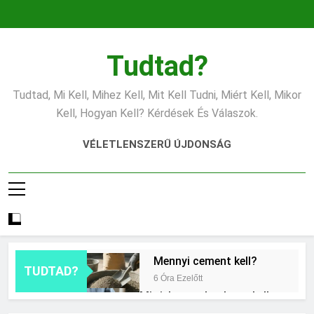
Ugrás
a
tartalomra
Tudtad?
Tudtad, Mi Kell, Mihez Kell, Mit Kell Tudni, Miért Kell, Mikor
Kell, Hogyan Kell? Kérdések És Válaszok.
VÉLETLENSZERŰ ÚJDONSÁG
Mennyi cement kell?
TUDTAD?
6 Óra Ezelőtt
Mit jelent a thm hogy kell
számolni?