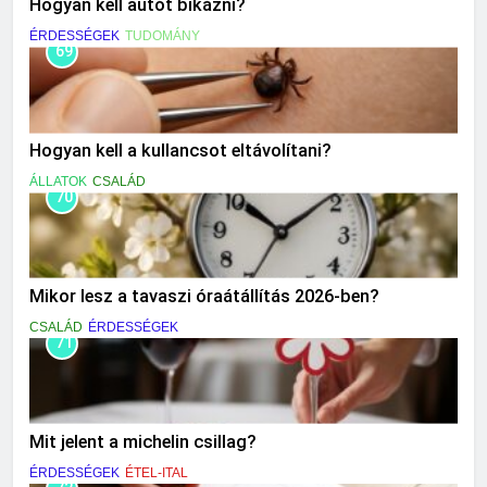
Hogyan kell autót bikázni?
ÉRDESSÉGEK
TUDOMÁNY
69
Hogyan kell a kullancsot eltávolítani?
ÁLLATOK
CSALÁD
70
Mikor lesz a tavaszi óraátállítás 2026-ben?
CSALÁD
ÉRDESSÉGEK
71
Mit jelent a michelin csillag?
ÉRDESSÉGEK
ÉTEL-ITAL