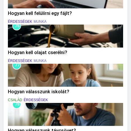
Hogyan kell felülírni egy fájlt?
ÉRDESSÉGEK
MUNKA
76
Hogyan kell olajat cserélni?
ÉRDESSÉGEK
MUNKA
77
Hogyan válasszunk iskolát?
CSALÁD
ÉRDESSÉGEK
78
Hogyan válasszunk távcsövet?