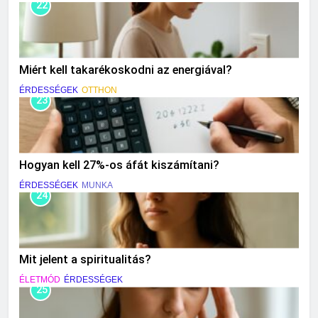
22
Miért kell takarékoskodni az energiával?
ÉRDESSÉGEK
OTTHON
23
Hogyan kell 27%-os áfát kiszámítani?
ÉRDESSÉGEK
MUNKA
24
Mit jelent a spiritualitás?
ÉLETMÓD
ÉRDESSÉGEK
25