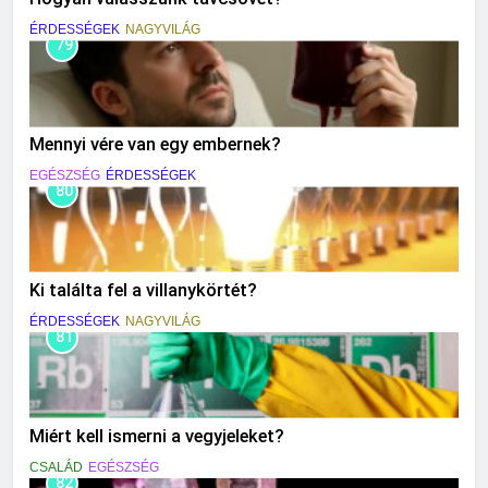
ÉRDESSÉGEK
NAGYVILÁG
79
Mennyi vére van egy embernek?
EGÉSZSÉG
ÉRDESSÉGEK
80
Ki találta fel a villanykörtét?
ÉRDESSÉGEK
NAGYVILÁG
81
Miért kell ismerni a vegyjeleket?
CSALÁD
EGÉSZSÉG
82