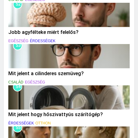
52
Jobb agyfélteke miért felelős?
EGÉSZSÉG
ÉRDESSÉGEK
53
Mit jelent a cilinderes szemüveg?
CSALÁD
EGÉSZSÉG
54
Mit jelent hogy hőszivattyús szárítógép?
ÉRDESSÉGEK
OTTHON
55