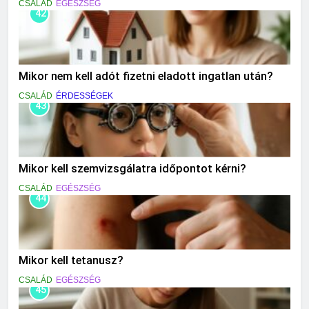
CSALÁD
EGÉSZSÉG
42
Mikor nem kell adót fizetni eladott ingatlan után?
CSALÁD
ÉRDESSÉGEK
43
Mikor kell szemvizsgálatra időpontot kérni?
CSALÁD
EGÉSZSÉG
44
Mikor kell tetanusz?
CSALÁD
EGÉSZSÉG
45