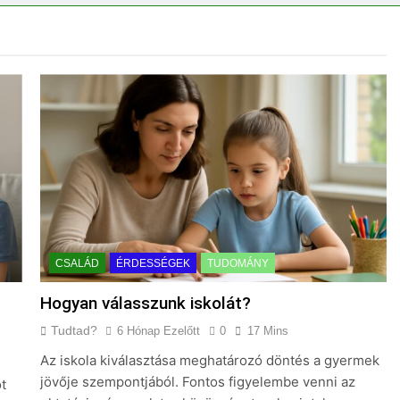
ségvizsgálathoz?
Mit hány fokon kell mosni?
3 Nap Ezelőtt
tt felverni a tojásfehérjét?
CSALÁD
ÉRDESSÉGEK
TUDOMÁNY
Hogyan válasszunk iskolát?
Tudtad?
6 Hónap Ezelőtt
0
17 Mins
Az iskola kiválasztása meghatározó döntés a gyermek
jövője szempontjából. Fontos figyelembe venni az
t