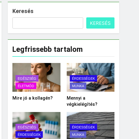
Keresés
KERESÉS
Legfrissebb tartalom
EGÉSZSÉG
ÉRDESSÉGEK
ÉLETMÓD
MUNKA
Mire jó a kollagén?
Mennyi a
végkielégítés?
EGÉSZSÉG
ÉRDESSÉGEK
ÉRDESSÉGEK
MUNKA