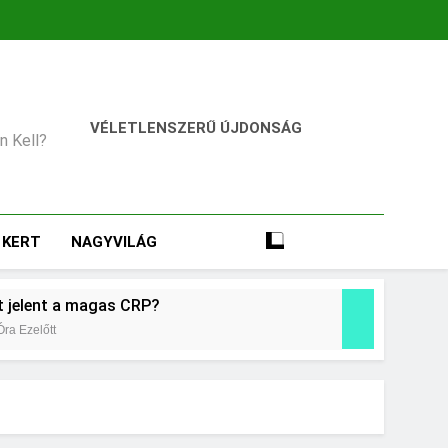
VÉLETLENSZERŰ ÚJDONSÁG
an Kell?
KERT
NAGYVILÁG
t jelent a magas CRP?
Óra Ezelőtt