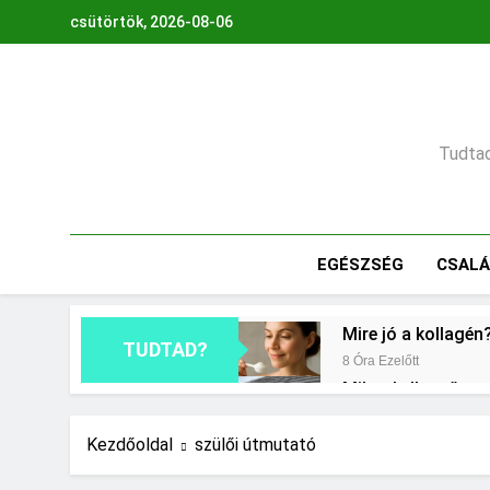
Ugrás
csütörtök, 2026-08-06
a
tartalomra
Tudtad,
EGÉSZSÉG
CSAL
Mire jó a kollagén
TUDTAD?
8 Óra Ezelőtt
Mikor kell tetőt cs
1 Nap Ezelőtt
Milyen fűtést érd
Kezdőoldal
szülői útmutató
2 Nap Ezelőtt