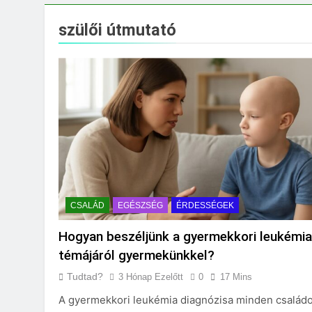
Mi kell az eredeti
3 Nap Ezelőtt
szülői útmutató
Miért kell gőz fölö
3 Nap Ezelőtt
CSALÁD
EGÉSZSÉG
ÉRDESSÉGEK
Hogyan beszéljünk a gyermekkori leukémia
témájáról gyermekünkkel?
Tudtad?
3 Hónap Ezelőtt
0
17 Mins
A gyermekkori leukémia diagnózisa minden családo