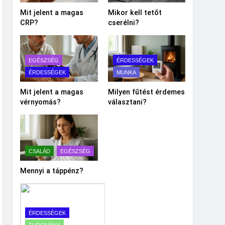
Mit jelent a magas
Mikor kell tetőt
CRP?
cserélni?
EGÉSZSÉG
ÉRDESSÉGEK
ÉRDESSÉGEK
MUNKA
Mit jelent a magas
Milyen fűtést érdemes
vérnyomás?
választani?
CSALÁD
EGÉSZSÉG
Mennyi a táppénz?
ÉRDESSÉGEK
TUDOMÁNY