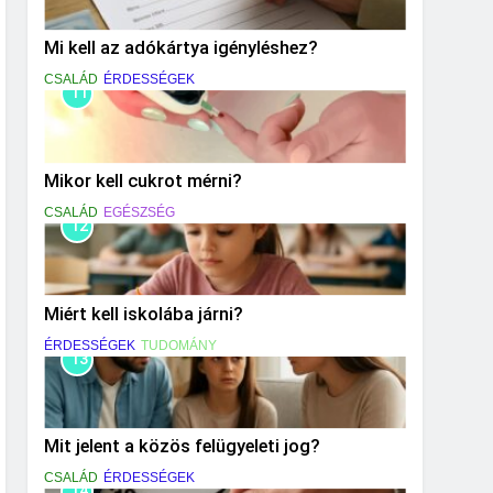
Mi kell az adókártya igényléshez?
CSALÁD
ÉRDESSÉGEK
11
Mikor kell cukrot mérni?
CSALÁD
EGÉSZSÉG
12
Miért kell iskolába járni?
ÉRDESSÉGEK
TUDOMÁNY
13
Mit jelent a közös felügyeleti jog?
CSALÁD
ÉRDESSÉGEK
14