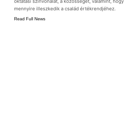
oktatási színvonalat, a közösséget, valamint, hogy
mennyire illeszkedik a család értékrendjéhez.
Read Full News