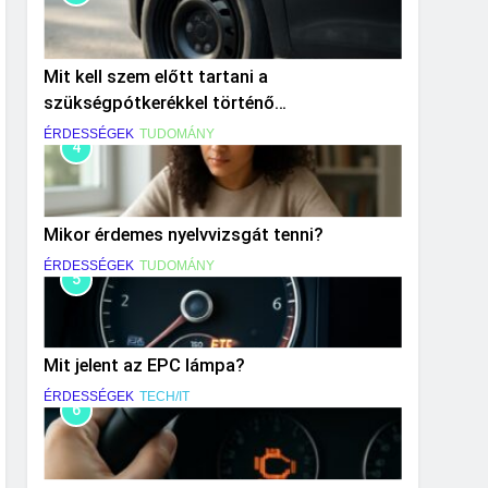
Mit kell szem előtt tartani a
szükségpótkerékkel történő
közlekedéskor?
ÉRDESSÉGEK
TUDOMÁNY
4
Mikor érdemes nyelvvizsgát tenni?
ÉRDESSÉGEK
TUDOMÁNY
5
Mit jelent az EPC lámpa?
ÉRDESSÉGEK
TECH/IT
6