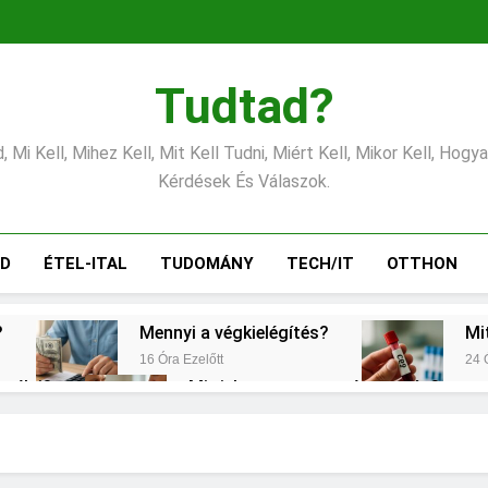
Tudtad?
 Mi Kell, Mihez Kell, Mit Kell Tudni, Miért Kell, Mikor Kell, Hogy
Kérdések És Válaszok.
ÁD
ÉTEL-ITAL
TUDOMÁNY
TECH/IT
OTTHON
?
Mennyi a végkielégítés?
Mi
16 Óra Ezelőtt
24 
erélni?
Mit jelent a magas vérnyomás?
2 Nap Ezelőtt
emes választani?
Mennyi a táppénz?
2 Nap Ezelőtt