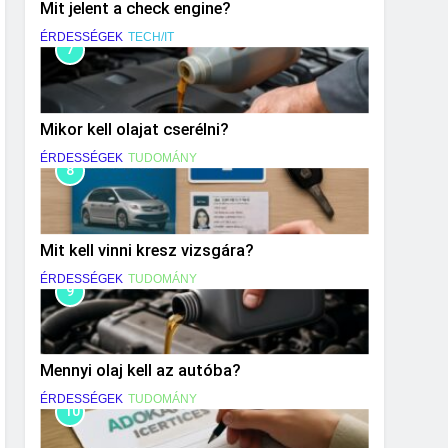
Mit jelent a check engine?
ÉRDESSÉGEK
TECH/IT
7
Mikor kell olajat cserélni?
ÉRDESSÉGEK
TUDOMÁNY
8
Mit kell vinni kresz vizsgára?
ÉRDESSÉGEK
TUDOMÁNY
9
Mennyi olaj kell az autóba?
ÉRDESSÉGEK
TUDOMÁNY
10