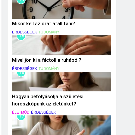
Mikor kell az órát átállítani?
ÉRDESSÉGEK
TUDOMÁNY
15
Mivel jön ki a filctoll a ruhából?
ÉRDESSÉGEK
TUDOMÁNY
16
Hogyan befolyásolja a születési
horoszkópunk az életünket?
ÉLETMÓD
ÉRDESSÉGEK
17