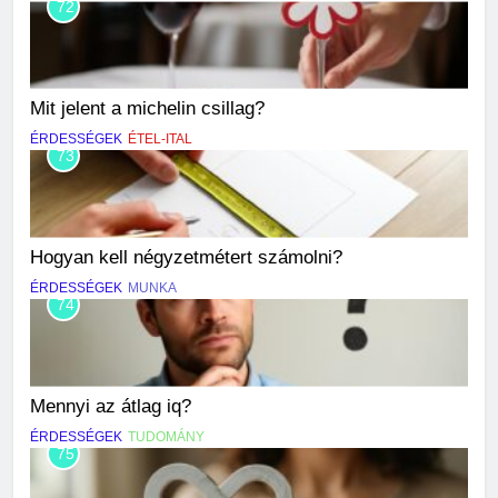
72
Mit jelent a michelin csillag?
ÉRDESSÉGEK
ÉTEL-ITAL
73
Hogyan kell négyzetmétert számolni?
ÉRDESSÉGEK
MUNKA
74
Mennyi az átlag iq?
ÉRDESSÉGEK
TUDOMÁNY
75