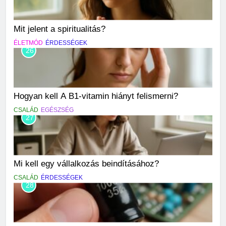
Mit jelent a spiritualitás?
ÉLETMÓD
ÉRDESSÉGEK
26
Hogyan kell A B1-vitamin hiányt felismerni?
CSALÁD
EGÉSZSÉG
27
Mi kell egy vállalkozás beindításához?
CSALÁD
ÉRDESSÉGEK
28