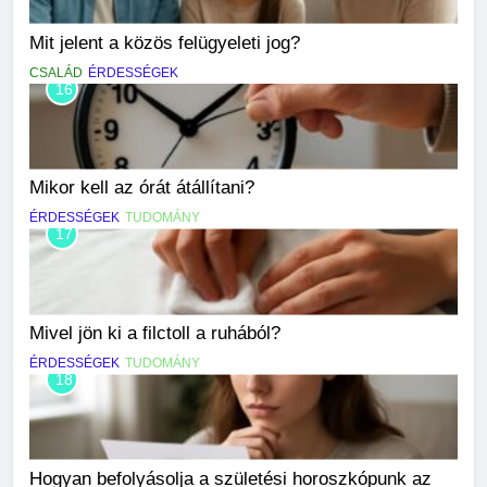
Mit jelent a közös felügyeleti jog?
CSALÁD
ÉRDESSÉGEK
16
Mikor kell az órát átállítani?
ÉRDESSÉGEK
TUDOMÁNY
17
Mivel jön ki a filctoll a ruhából?
ÉRDESSÉGEK
TUDOMÁNY
18
Hogyan befolyásolja a születési horoszkópunk az