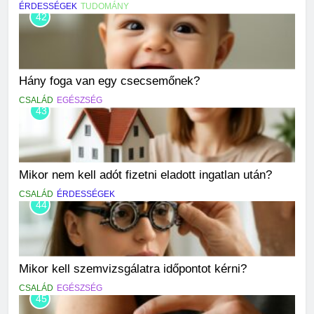
ÉRDESSÉGEK
TUDOMÁNY
42
Hány foga van egy csecsemőnek?
CSALÁD
EGÉSZSÉG
43
Mikor nem kell adót fizetni eladott ingatlan után?
CSALÁD
ÉRDESSÉGEK
44
Mikor kell szemvizsgálatra időpontot kérni?
CSALÁD
EGÉSZSÉG
45