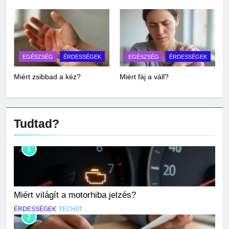
EGÉSZSÉG
ÉRDESSÉGEK
EGÉSZSÉG
ÉRDESSÉGEK
Miért zsibbad a kéz?
Miért fáj a váll?
Tudtad?
1
Miért világít a motorhiba jelzés?
ÉRDESSÉGEK
TECH/IT
2