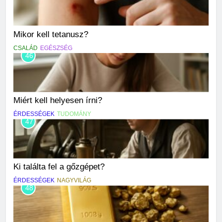
Mikor kell tetanusz?
CSALÁD
EGÉSZSÉG
46
Miért kell helyesen írni?
ÉRDESSÉGEK
TUDOMÁNY
47
Ki találta fel a gőzgépet?
ÉRDESSÉGEK
NAGYVILÁG
48