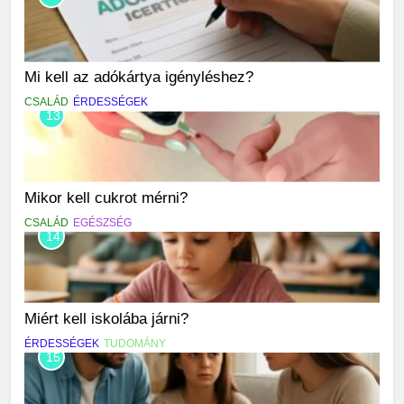
Mi kell az adókártya igényléshez?
CSALÁD
ÉRDESSÉGEK
13
Mikor kell cukrot mérni?
CSALÁD
EGÉSZSÉG
14
Miért kell iskolába járni?
ÉRDESSÉGEK
TUDOMÁNY
15