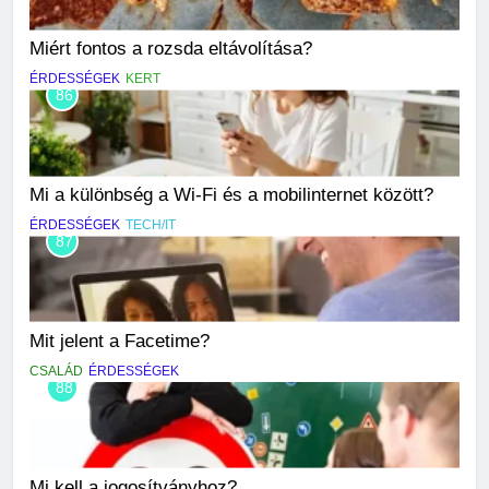
Miért fontos a rozsda eltávolítása?
ÉRDESSÉGEK
KERT
86
Mi a különbség a Wi-Fi és a mobilinternet között?
ÉRDESSÉGEK
TECH/IT
87
Mit jelent a Facetime?
CSALÁD
ÉRDESSÉGEK
88
Mi kell a jogosítványhoz?