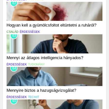
62
Hogyan kell a gyümölcsfoltot eltüntetni a ruháról?
CSALÁD
ÉRDESSÉGEK
63
Mennyi az átlagos intelligencia hányados?
ÉRDESSÉGEK
TUDOMÁNY
64
Mennyire biztos a hazugságvizsgálat?
ÉRDESSÉGEK
TECH/IT
65