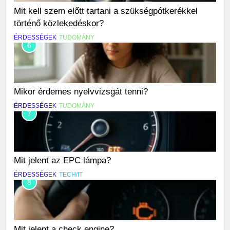
Mit kell szem előtt tartani a szükségpótkerékkel
történő közlekedéskor?
ÉRDESSÉGEK
TUDOMÁNY
6
Mikor érdemes nyelvvizsgát tenni?
ÉRDESSÉGEK
TUDOMÁNY
7
Mit jelent az EPC lámpa?
ÉRDESSÉGEK
TECH/IT
8
Mit jelent a check engine?