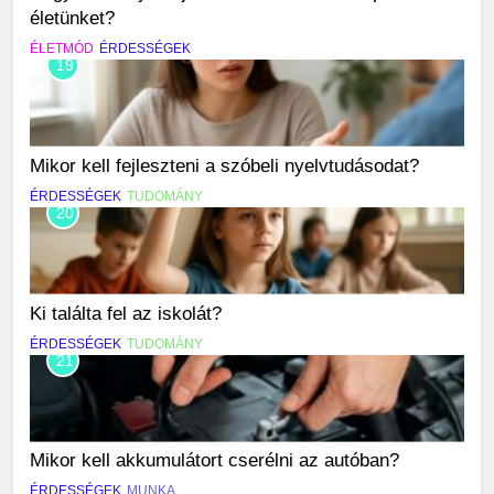
életünket?
ÉLETMÓD
ÉRDESSÉGEK
19
Mikor kell fejleszteni a szóbeli nyelvtudásodat?
ÉRDESSÉGEK
TUDOMÁNY
20
Ki találta fel az iskolát?
ÉRDESSÉGEK
TUDOMÁNY
21
Mikor kell akkumulátort cserélni az autóban?
ÉRDESSÉGEK
MUNKA