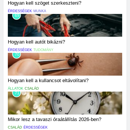
Hogyan kell szöget szerkeszteni?
ÉRDESSÉGEK
MUNKA
69
Hogyan kell autót bikázni?
ÉRDESSÉGEK
TUDOMÁNY
70
Hogyan kell a kullancsot eltávolítani?
ÁLLATOK
CSALÁD
71
Mikor lesz a tavaszi óraátállítás 2026-ben?
CSALÁD
ÉRDESSÉGEK