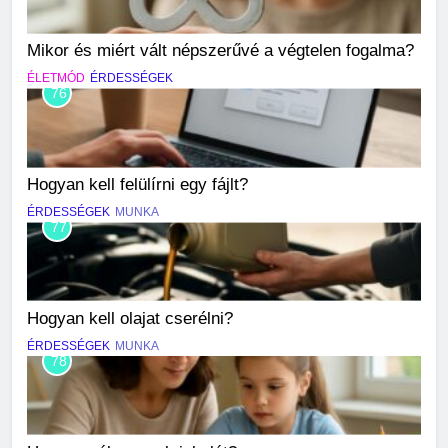
Mikor és miért vált népszerűvé a végtelen fogalma?
ÉLETMÓD
ÉRDESSÉGEK
76
Hogyan kell felülírni egy fájlt?
ÉRDESSÉGEK
MUNKA
77
Hogyan kell olajat cserélni?
ÉRDESSÉGEK
MUNKA
78