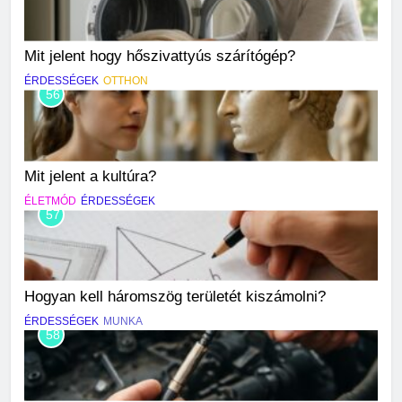
Mit jelent hogy hőszivattyús szárítógép?
ÉRDESSÉGEK
OTTHON
56
Mit jelent a kultúra?
ÉLETMÓD
ÉRDESSÉGEK
57
Hogyan kell háromszög területét kiszámolni?
ÉRDESSÉGEK
MUNKA
58