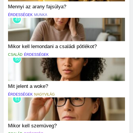
Mennyi az arany fajsúlya?
ÉRDESSÉGEK
MUNKA
49
Mikor kell lemondani a családi pótlékot?
CSALÁD
ÉRDESSÉGEK
50
Mit jelent a woke?
ÉRDESSÉGEK
NAGYVILÁG
51
Mikor kell szemüveg?