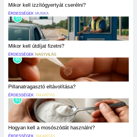
Mikor kell izzítógyertyát cserélni?
ÉRDESSÉGEK
MUNKA
59
Mikor kell útdíjat fizetni?
ÉRDESSÉGEK
NAGYVILÁG
60
Pillanatragasztó eltávolítása?
ÉRDESSÉGEK
TAKARÍTÁS
61
Hogyan kell a mosószódát használni?
ÉRDESSÉGEK
TAKARÍTÁS