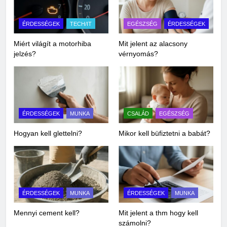
ÉRDESSÉGEK
TECH/IT
EGÉSZSÉG
ÉRDESSÉGEK
Miért világít a motorhiba
Mit jelent az alacsony
jelzés?
vérnyomás?
ÉRDESSÉGEK
MUNKA
CSALÁD
EGÉSZSÉG
Hogyan kell glettelni?
Mikor kell büfiztetni a babát?
ÉRDESSÉGEK
MUNKA
ÉRDESSÉGEK
MUNKA
Mennyi cement kell?
Mit jelent a thm hogy kell
számolni?