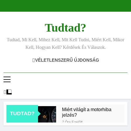
Ugrás
a
tartalomra
Tudtad?
Tudtad, Mi Kell, Mihez Kell, Mit Kell Tudni, Miért Kell, Mikor
Kell, Hogyan Kell? Kérdések És Válaszok.
VÉLETLENSZERŰ ÚJDONSÁG
Miért világít a motorhiba
TUDTAD?
jelzés?
7 Óra Ezelőtt
Mit jelent az alacsony