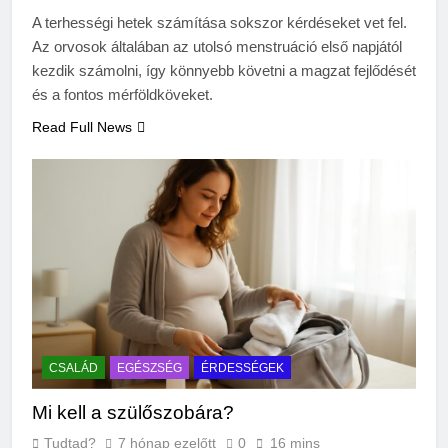
végkielégítés?
A terhességi hetek számítása sokszor kérdéseket vet fel.
3 Nap Ezelőtt
Az orvosok általában az utolsó menstruáció első napjától
kezdik számolni, így könnyebb követni a magzat fejlődését
és a fontos mérföldköveket.
Read Full News
CSALÁD
EGÉSZSÉG
ÉRDESSÉGEK
Mi kell a szülőszobára?
Tudtad?
7 hónap ezelőtt
0
16 mins