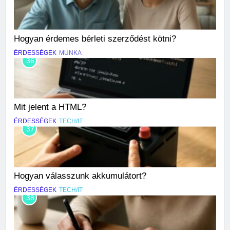
Hogyan érdemes bérleti szerződést kötni?
ÉRDESSÉGEK
MUNKA
36
Mit jelent a HTML?
ÉRDESSÉGEK
TECH/IT
37
Hogyan válasszunk akkumulátort?
ÉRDESSÉGEK
TECH/IT
38