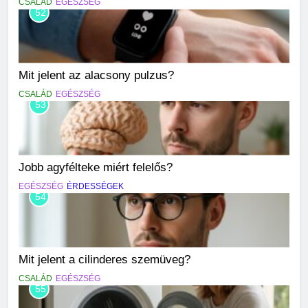
CSALÁD
EGÉSZSÉG
52
Mit jelent az alacsony pulzus?
CSALÁD
EGÉSZSÉG
53
Jobb agyfélteke miért felelős?
EGÉSZSÉG
ÉRDESSÉGEK
54
Mit jelent a cilinderes szemüveg?
CSALÁD
EGÉSZSÉG
55