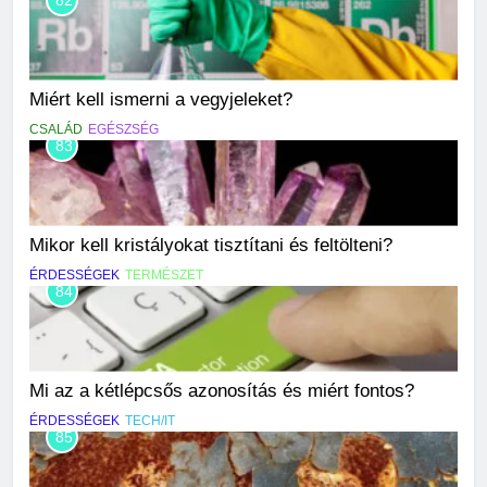
82
Miért kell ismerni a vegyjeleket?
CSALÁD
EGÉSZSÉG
83
Mikor kell kristályokat tisztítani és feltölteni?
ÉRDESSÉGEK
TERMÉSZET
84
Mi az a kétlépcsős azonosítás és miért fontos?
ÉRDESSÉGEK
TECH/IT
85