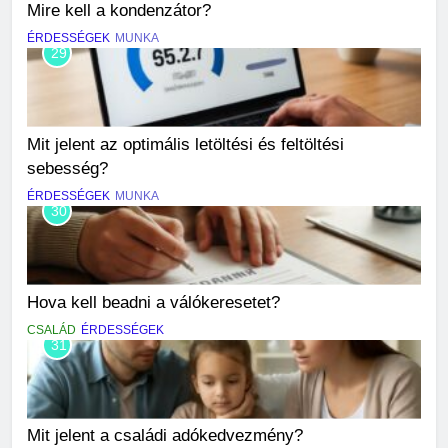
Mire kell a kondenzátor?
ÉRDESSÉGEK
MUNKA
29
Mit jelent az optimális letöltési és feltöltési
sebesség?
ÉRDESSÉGEK
MUNKA
30
Hova kell beadni a válókeresetet?
CSALÁD
ÉRDESSÉGEK
31
Mit jelent a családi adókedvezmény?