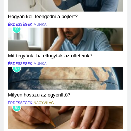
Hogyan kell leengedni a bojlert?
ÉRDESSÉGEK
MUNKA
66
Mit tegyünk, ha elfogytak az ötleteink?
ÉRDESSÉGEK
MUNKA
67
Milyen hosszú az egyenlítő?
ÉRDESSÉGEK
NAGYVILÁG
68