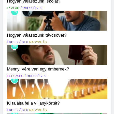
Hogyan válasszunk iskolát?
CSALÁD
ÉRDESSÉGEK
79
Hogyan válasszunk távcsövet?
ÉRDESSÉGEK
NAGYVILÁG
80
Mennyi vére van egy embernek?
EGÉSZSÉG
ÉRDESSÉGEK
81
Ki találta fel a villanykörtét?
ÉRDESSÉGEK
NAGYVILÁG