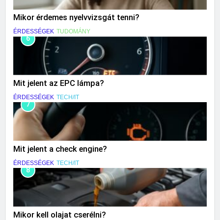
Mikor érdemes nyelvvizsgát tenni?
ÉRDESSÉGEK
TUDOMÁNY
6
Mit jelent az EPC lámpa?
ÉRDESSÉGEK
TECH/IT
7
Mit jelent a check engine?
ÉRDESSÉGEK
TECH/IT
8
Mikor kell olajat cserélni?