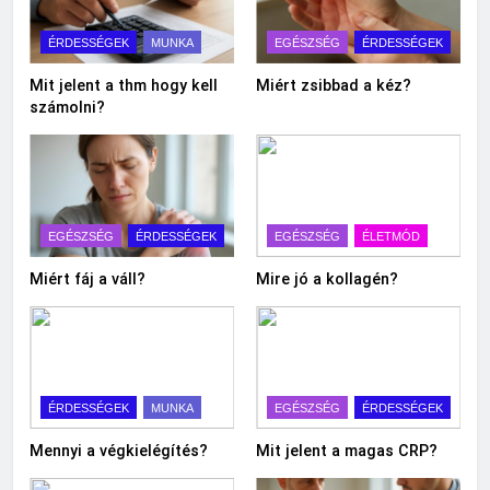
ÉRDESSÉGEK
MUNKA
EGÉSZSÉG
ÉRDESSÉGEK
Mit jelent a thm hogy kell
Miért zsibbad a kéz?
számolni?
EGÉSZSÉG
ÉRDESSÉGEK
EGÉSZSÉG
ÉLETMÓD
Miért fáj a váll?
Mire jó a kollagén?
ÉRDESSÉGEK
MUNKA
EGÉSZSÉG
ÉRDESSÉGEK
Mennyi a végkielégítés?
Mit jelent a magas CRP?