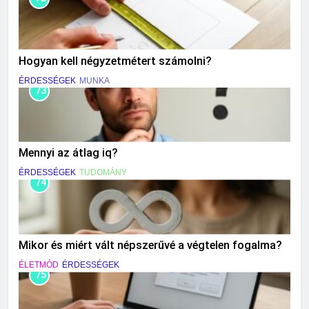
Hogyan kell négyzetmétert számolni?
ÉRDESSÉGEK
MUNKA
73
Mennyi az átlag iq?
ÉRDESSÉGEK
TUDOMÁNY
74
Mikor és miért vált népszerűvé a végtelen fogalma?
ÉLETMÓD
ÉRDESSÉGEK
75