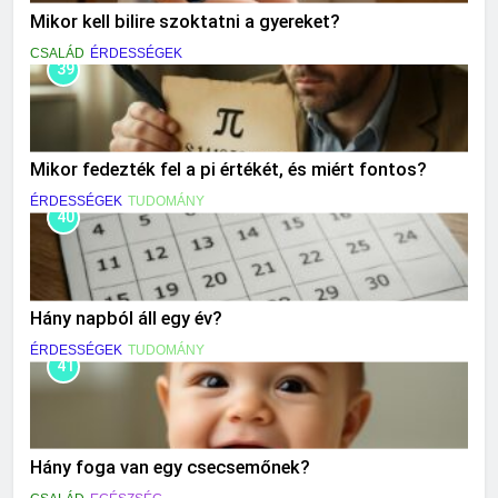
Mikor kell bilire szoktatni a gyereket?
CSALÁD
ÉRDESSÉGEK
39
Mikor fedezték fel a pi értékét, és miért fontos?
ÉRDESSÉGEK
TUDOMÁNY
40
Hány napból áll egy év?
ÉRDESSÉGEK
TUDOMÁNY
41
Hány foga van egy csecsemőnek?