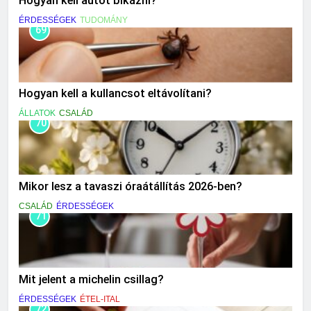
Hogyan kell autót bikázni?
ÉRDESSÉGEK
TUDOMÁNY
69
Hogyan kell a kullancsot eltávolítani?
ÁLLATOK
CSALÁD
70
Mikor lesz a tavaszi óraátállítás 2026-ben?
CSALÁD
ÉRDESSÉGEK
71
Mit jelent a michelin csillag?
ÉRDESSÉGEK
ÉTEL-ITAL
72