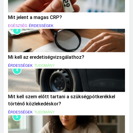
Mit jelent a magas CRP?
EGÉSZSÉG
ÉRDESSÉGEK
3
Mi kell az eredetiségvizsgálathoz?
ÉRDESSÉGEK
TUDOMÁNY
4
Mit kell szem előtt tartani a szükségpótkerékkel
történő közlekedéskor?
ÉRDESSÉGEK
TUDOMÁNY
5