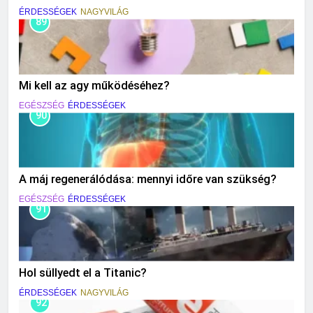
ÉRDESSÉGEK
NAGYVILÁG
89
Mi kell az agy működéséhez?
EGÉSZSÉG
ÉRDESSÉGEK
90
A máj regenerálódása: mennyi időre van szükség?
EGÉSZSÉG
ÉRDESSÉGEK
91
Hol süllyedt el a Titanic?
ÉRDESSÉGEK
NAGYVILÁG
92