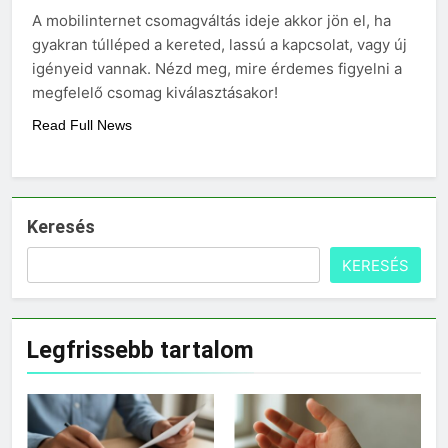
Mennyi a táppénz?
A mobilinternet csomagváltás ideje akkor jön el, ha
3 Nap Ezelőtt
gyakran túlléped a kereted, lassú a kapcsolat, vagy új
igényeid vannak. Nézd meg, mire érdemes figyelni a
megfelelő csomag kiválasztásakor!
Read Full News
Keresés
KERESÉS
Legfrissebb tartalom