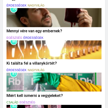
ÉRDESSÉGEK
NAGYVILÁG
79
Mennyi vére van egy embernek?
EGÉSZSÉG
ÉRDESSÉGEK
80
Ki találta fel a villanykörtét?
ÉRDESSÉGEK
NAGYVILÁG
81
Miért kell ismerni a vegyjeleket?
CSALÁD
EGÉSZSÉG
82