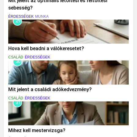
Mit jelent az optimális letöltési és feltöltési
sebesség?
ÉRDESSÉGEK
MUNKA
29
Hova kell beadni a válókeresetet?
CSALÁD
ÉRDESSÉGEK
30
Mit jelent a családi adókedvezmény?
CSALÁD
ÉRDESSÉGEK
31
Mihez kell mestervizsga?