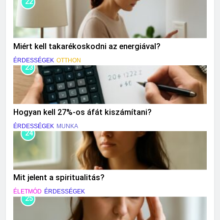
22
Miért kell takarékoskodni az energiával?
ÉRDESSÉGEK
OTTHON
23
Hogyan kell 27%-os áfát kiszámítani?
ÉRDESSÉGEK
MUNKA
24
Mit jelent a spiritualitás?
ÉLETMÓD
ÉRDESSÉGEK
25