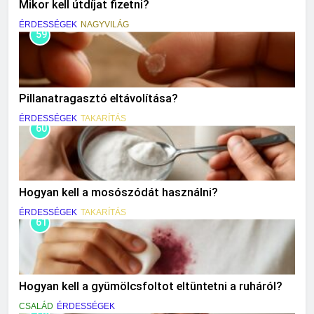
Mikor kell útdíjat fizetni?
ÉRDESSÉGEK
NAGYVILÁG
59
Pillanatragasztó eltávolítása?
ÉRDESSÉGEK
TAKARÍTÁS
60
Hogyan kell a mosószódát használni?
ÉRDESSÉGEK
TAKARÍTÁS
61
Hogyan kell a gyümölcsfoltot eltüntetni a ruháról?
CSALÁD
ÉRDESSÉGEK