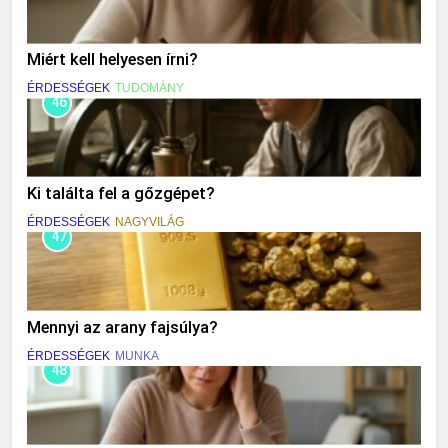
Miért kell helyesen írni?
ÉRDESSÉGEK
TUDOMÁNY
46
Ki találta fel a gőzgépet?
ÉRDESSÉGEK
NAGYVILÁG
47
Mennyi az arany fajsúlya?
ÉRDESSÉGEK
MUNKA
48