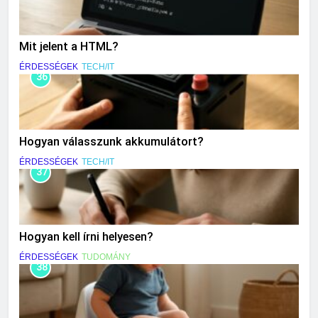
Mit jelent a HTML?
ÉRDESSÉGEK
TECH/IT
36
Hogyan válasszunk akkumulátort?
ÉRDESSÉGEK
TECH/IT
37
Hogyan kell írni helyesen?
ÉRDESSÉGEK
TUDOMÁNY
38