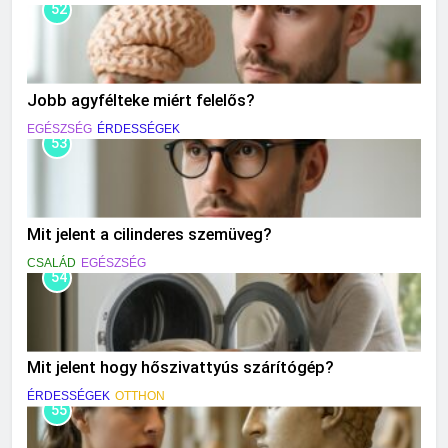
52
Jobb agyfélteke miért felelős?
EGÉSZSÉG
ÉRDESSÉGEK
53
Mit jelent a cilinderes szemüveg?
CSALÁD
EGÉSZSÉG
54
Mit jelent hogy hőszivattyús szárítógép?
ÉRDESSÉGEK
OTTHON
55