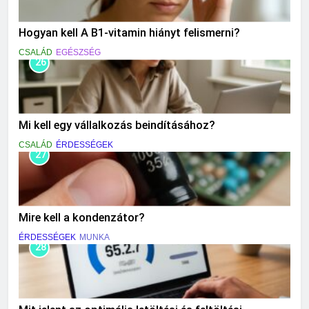
Hogyan kell A B1-vitamin hiányt felismerni?
CSALÁD
EGÉSZSÉG
26
Mi kell egy vállalkozás beindításához?
CSALÁD
ÉRDESSÉGEK
27
Mire kell a kondenzátor?
ÉRDESSÉGEK
MUNKA
28