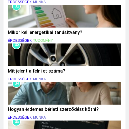
ÉRDESSÉGEK
MUNKA
32
Mikor kell energetikai tanúsítvány?
ÉRDESSÉGEK
TUDOMÁNY
33
Mit jelent a felni et száma?
ÉRDESSÉGEK
MUNKA
34
Hogyan érdemes bérleti szerződést kötni?
ÉRDESSÉGEK
MUNKA
35