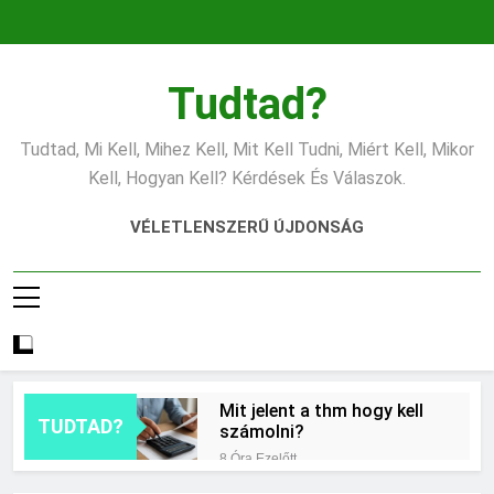
Ugrás
a
tartalomra
Tudtad?
Tudtad, Mi Kell, Mihez Kell, Mit Kell Tudni, Miért Kell, Mikor
Kell, Hogyan Kell? Kérdések És Válaszok.
VÉLETLENSZERŰ ÚJDONSÁG
Mit jelent a thm hogy kell
TUDTAD?
számolni?
8 Óra Ezelőtt
Miért zsibbad a kéz?