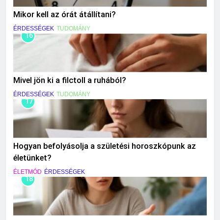
Mikor kell az órát átállítani?
ÉRDESSÉGEK
TUDOMÁNY
16
Mivel jön ki a filctoll a ruhából?
ÉRDESSÉGEK
TUDOMÁNY
17
Hogyan befolyásolja a születési horoszkópunk az
életünket?
ÉLETMÓD
ÉRDESSÉGEK
18