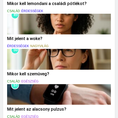
Mikor kell lemondani a családi pótlékot?
CSALÁD
ÉRDESSÉGEK
49
Mit jelent a woke?
ÉRDESSÉGEK
NAGYVILÁG
50
Mikor kell szemüveg?
CSALÁD
EGÉSZSÉG
51
Mit jelent az alacsony pulzus?
CSALÁD
EGÉSZSÉG