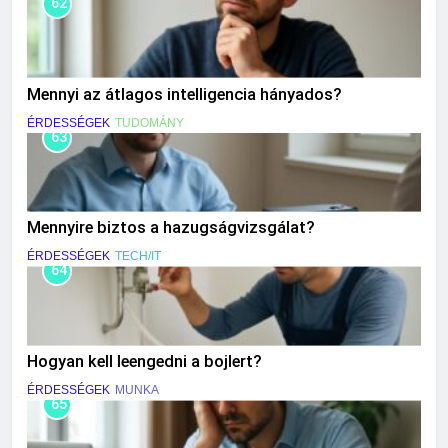
62
Mennyi az átlagos intelligencia hányados?
ÉRDESSÉGEK
TUDOMÁNY
63
Mennyire biztos a hazugságvizsgálat?
ÉRDESSÉGEK
TECH/IT
64
Hogyan kell leengedni a bojlert?
ÉRDESSÉGEK
MUNKA
65