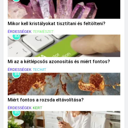
Mikor kell kristályokat tisztítani és feltölteni?
ÉRDESSÉGEK
TERMÉSZET
83
Mi az a kétlépcsős azonosítás és miért fontos?
ÉRDESSÉGEK
TECH/IT
84
Miért fontos a rozsda eltávolítása?
ÉRDESSÉGEK
KERT
85