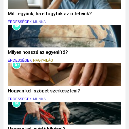
Mit tegyünk, ha elfogytak az ötleteink?
ÉRDESSÉGEK
MUNKA
66
Milyen hosszú az egyenlítő?
ÉRDESSÉGEK
NAGYVILÁG
67
Hogyan kell szöget szerkeszteni?
ÉRDESSÉGEK
MUNKA
68