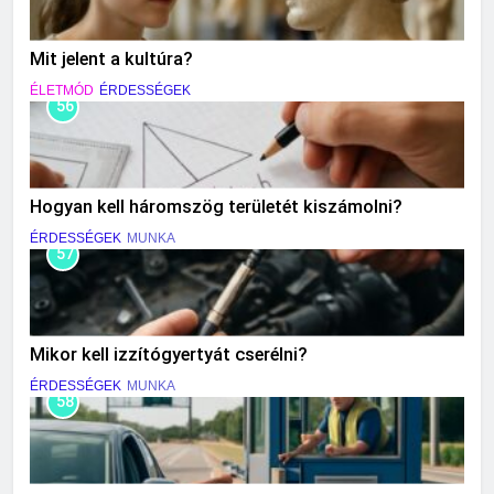
Mit jelent a kultúra?
ÉLETMÓD
ÉRDESSÉGEK
56
Hogyan kell háromszög területét kiszámolni?
ÉRDESSÉGEK
MUNKA
57
Mikor kell izzítógyertyát cserélni?
ÉRDESSÉGEK
MUNKA
58