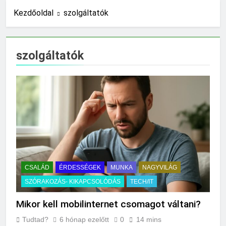
16 Óra Ezelőtt
Kezdőoldal
szolgáltatók
Miért fáj a váll?
24 Óra Ezelőtt
Mire jó a kollagén?
szolgáltatók
1 Nap Ezelőtt
Mennyi a végkielégítés?
2 Nap Ezelőtt
Mit jelent a magas
CRP?
2 Nap Ezelőtt
Mikor kell tetőt
cserélni?
2 Nap Ezelőtt
Mit jelent a magas
CSALÁD
ÉRDESSÉGEK
MUNKA
NAGYVILÁG
vérnyomás?
SZÓRAKOZÁS- KIKAPCSOLÓDÁS
TECH/IT
3 Nap Ezelőtt
Milyen fűtést érdemes
Mikor kell mobilinternet csomagot váltani?
választani?
3 Nap Ezelőtt
Tudtad?
6 hónap ezelőtt
0
14 mins