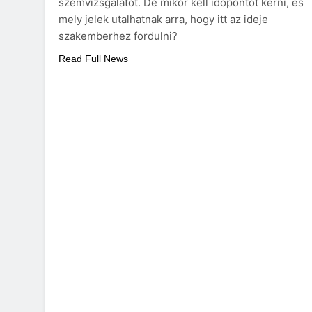
szemvizsgálatot. De mikor kell időpontot kérni, és
mely jelek utalhatnak arra, hogy itt az ideje
szakemberhez fordulni?
Read Full News