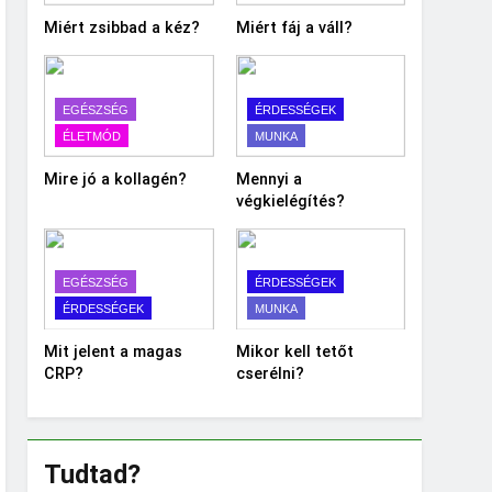
Miért zsibbad a kéz?
Miért fáj a váll?
EGÉSZSÉG
ÉRDESSÉGEK
ÉLETMÓD
MUNKA
Mire jó a kollagén?
Mennyi a
végkielégítés?
EGÉSZSÉG
ÉRDESSÉGEK
ÉRDESSÉGEK
MUNKA
Mit jelent a magas
Mikor kell tetőt
CRP?
cserélni?
Tudtad?