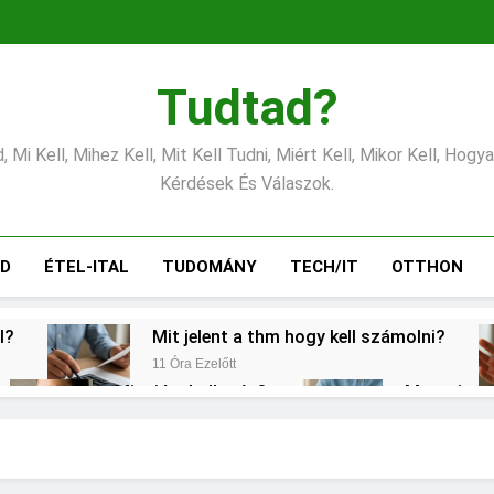
Tudtad?
 Mi Kell, Mihez Kell, Mit Kell Tudni, Miért Kell, Mikor Kell, Hogy
Kérdések És Válaszok.
ÁD
ÉTEL-ITAL
TUDOMÁNY
TECH/IT
OTTHON
l?
Mit jelent a thm hogy kell számolni?
11 Óra Ezelőtt
Mire jó a kollagén?
Mennyi a v
1 Nap Ezelőtt
2 Nap Ezelőtt
s CRP?
Mikor kell tetőt cserélni?
2 Nap Ezelőtt