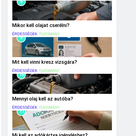
8
Mikor kell olajat cserélni?
ÉRDESSÉGEK
TUDOMÁNY
9
Mit kell vinni kresz vizsgára?
ÉRDESSÉGEK
TUDOMÁNY
10
Mennyi olaj kell az autóba?
ÉRDESSÉGEK
TUDOMÁNY
11
Mi kell az adókártya igényléshez?