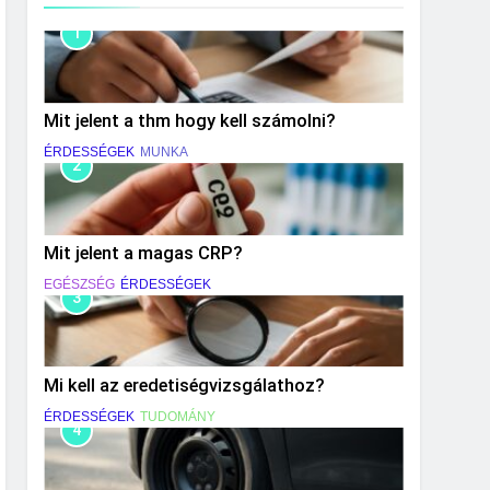
1
Mit jelent a thm hogy kell számolni?
ÉRDESSÉGEK
MUNKA
2
Mit jelent a magas CRP?
EGÉSZSÉG
ÉRDESSÉGEK
3
Mi kell az eredetiségvizsgálathoz?
ÉRDESSÉGEK
TUDOMÁNY
4