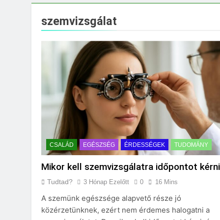
Milyen fűtést érd
3 Nap Ezelőtt
szemvizsgálat
CSALÁD
EGÉSZSÉG
ÉRDESSÉGEK
TUDOMÁNY
Mikor kell szemvizsgálatra időpontot kérn
Tudtad?
3 Hónap Ezelőtt
0
16 Mins
A szemünk egészsége alapvető része jó
közérzetünknek, ezért nem érdemes halogatni a