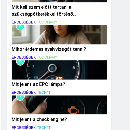
Mit kell szem előtt tartani a
szükségpótkerékkel történő
közlekedéskor?
ÉRDESSÉGEK
TUDOMÁNY
5
Mikor érdemes nyelvvizsgát tenni?
ÉRDESSÉGEK
TUDOMÁNY
6
Mit jelent az EPC lámpa?
ÉRDESSÉGEK
TECH/IT
7
Mit jelent a check engine?
ÉRDESSÉGEK
TECH/IT