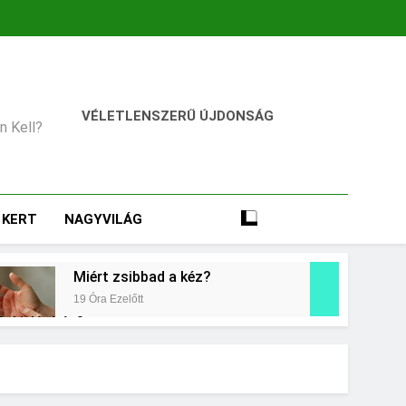
VÉLETLENSZERŰ ÚJDONSÁG
an Kell?
KERT
NAGYVILÁG
Miért zsibbad a kéz?
19 Óra Ezelőtt
égkielégítés?
Mit jelent a magas vérnyomás?
3 Nap Ezelőtt