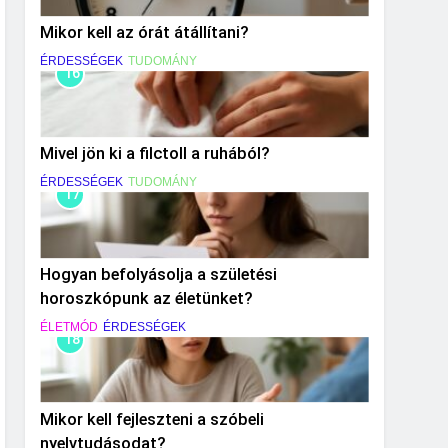
Mikor kell az órát átállítani?
ÉRDESSÉGEK
TUDOMÁNY
16
Mivel jön ki a filctoll a ruhából?
ÉRDESSÉGEK
TUDOMÁNY
17
Hogyan befolyásolja a születési
horoszkópunk az életünket?
ÉLETMÓD
ÉRDESSÉGEK
18
Mikor kell fejleszteni a szóbeli
nyelvtudásodat?