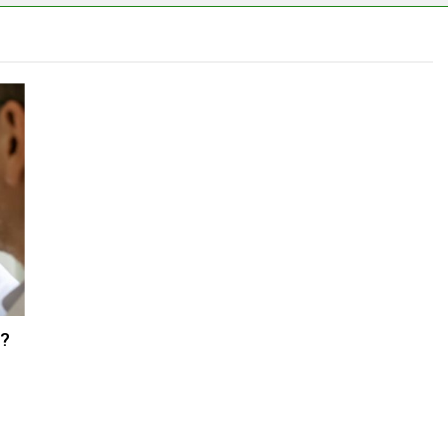
emes választani?
i?