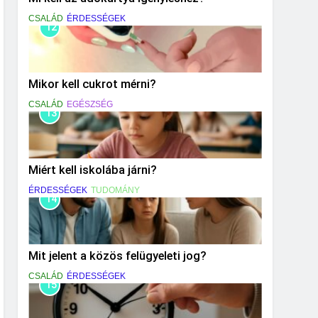
CSALÁD
ÉRDESSÉGEK
12
Mikor kell cukrot mérni?
CSALÁD
EGÉSZSÉG
13
Miért kell iskolába járni?
ÉRDESSÉGEK
TUDOMÁNY
14
Mit jelent a közös felügyeleti jog?
CSALÁD
ÉRDESSÉGEK
15