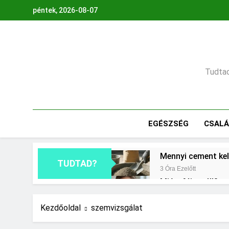
Ugrás
péntek, 2026-08-07
a
tartalomra
Tudtad,
EGÉSZSÉG
CSAL
Mennyi cement kel
TUDTAD?
3 Óra Ezelőtt
Miért fáj a váll?
1 Nap Ezelőtt
Mit jelent a maga
Kezdőoldal
szemvizsgálat
2 Nap Ezelőtt