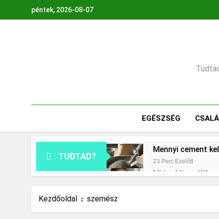
Ugrás
péntek, 2026-08-07
a
tartalomra
Tudtad,
EGÉSZSÉG
CSAL
Mennyi cement kel
TUDTAD?
23 Perc Ezelőtt
Miért fáj a váll?
1 Nap Ezelőtt
Mit jelent a maga
Kezdőoldal
szemész
2 Nap Ezelőtt