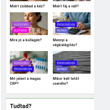
Miért zsibbad a kéz?
Miért fáj a váll?
EGÉSZSÉG
ÉRDESSÉGEK
ÉLETMÓD
MUNKA
Mire jó a kollagén?
Mennyi a
végkielégítés?
EGÉSZSÉG
ÉRDESSÉGEK
ÉRDESSÉGEK
MUNKA
Mit jelent a magas
Mikor kell tetőt
CRP?
cserélni?
Tudtad?