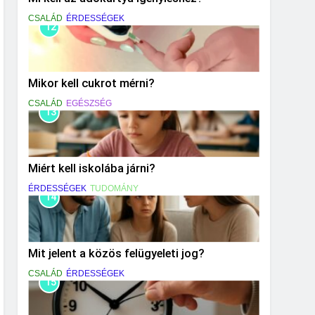
CSALÁD
ÉRDESSÉGEK
12
Mikor kell cukrot mérni?
CSALÁD
EGÉSZSÉG
13
Miért kell iskolába járni?
ÉRDESSÉGEK
TUDOMÁNY
14
Mit jelent a közös felügyeleti jog?
CSALÁD
ÉRDESSÉGEK
15