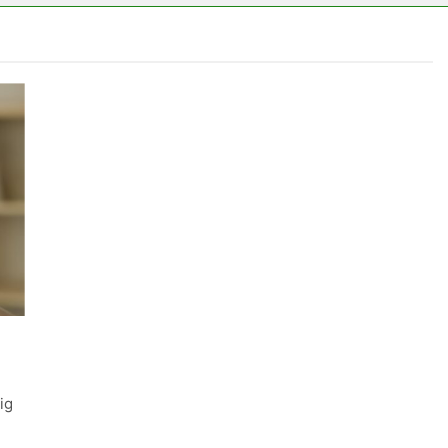
emes választani?
ig