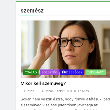
Milyen fűtést érd
3 Nap Ezelőtt
szemész
CSALÁD
EGÉSZSÉG
ÉRDESSÉGEK
TUDOMÁNY
Mikor kell szemüveg?
Tudtad?
4 Hónap Ezelőtt
0
17 Mins
Sokan nem veszik észre, hogy romlik a látásuk, ped
a szemüveg viselése jelentősen javíthatja az