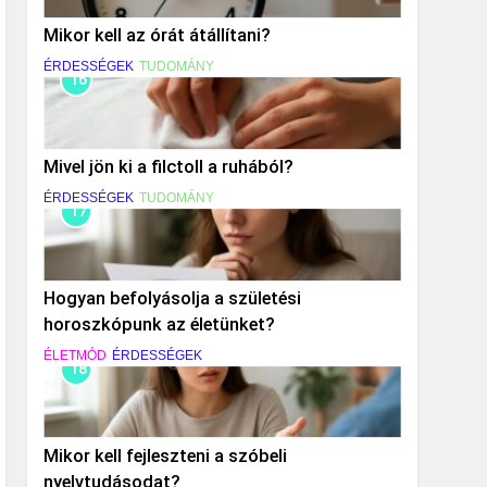
Mikor kell az órát átállítani?
ÉRDESSÉGEK
TUDOMÁNY
16
Mivel jön ki a filctoll a ruhából?
ÉRDESSÉGEK
TUDOMÁNY
17
Hogyan befolyásolja a születési
horoszkópunk az életünket?
ÉLETMÓD
ÉRDESSÉGEK
18
Mikor kell fejleszteni a szóbeli
nyelvtudásodat?