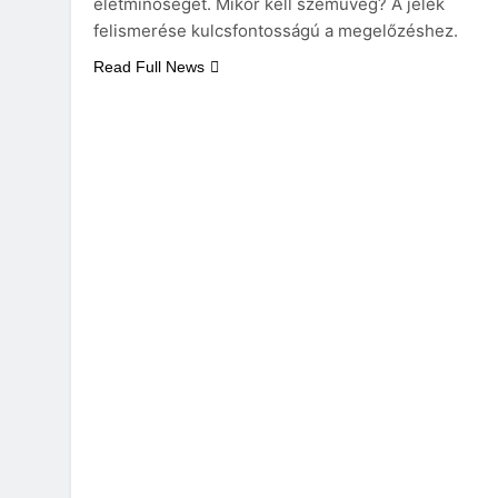
életminőséget. Mikor kell szemüveg? A jelek
felismerése kulcsfontosságú a megelőzéshez.
Read Full News