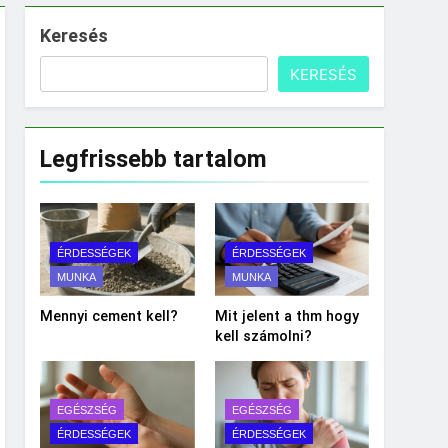
Keresés
KERESÉS
Legfrissebb tartalom
ÉRDESSÉGEK
ÉRDESSÉGEK
MUNKA
MUNKA
Mennyi cement kell?
Mit jelent a thm hogy
kell számolni?
EGÉSZSÉG
EGÉSZSÉG
ÉRDESSÉGEK
ÉRDESSÉGEK