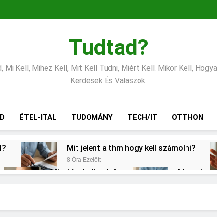
Tudtad?
 Mi Kell, Mihez Kell, Mit Kell Tudni, Miért Kell, Mikor Kell, Hogy
Kérdések És Válaszok.
ÁD
ÉTEL-ITAL
TUDOMÁNY
TECH/IT
OTTHON
l?
Mit jelent a thm hogy kell számolni?
8 Óra Ezelőtt
Mire jó a kollagén?
Mennyi a v
1 Nap Ezelőtt
2 Nap Ezelőtt
s CRP?
Mikor kell tetőt cserélni?
2 Nap Ezelőtt