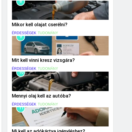
8
Mikor kell olajat cserélni?
ÉRDESSÉGEK
TUDOMÁNY
9
Mit kell vinni kresz vizsgára?
ÉRDESSÉGEK
TUDOMÁNY
10
Mennyi olaj kell az autóba?
ÉRDESSÉGEK
TUDOMÁNY
11
Mi kell az adókártya igényléshez?