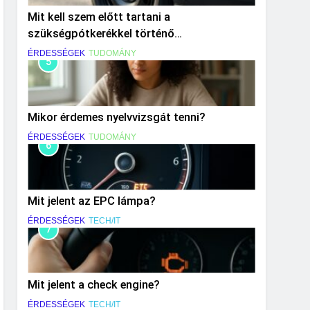
Mit kell szem előtt tartani a
szükségpótkerékkel történő
közlekedéskor?
ÉRDESSÉGEK
TUDOMÁNY
5
Mikor érdemes nyelvvizsgát tenni?
ÉRDESSÉGEK
TUDOMÁNY
6
Mit jelent az EPC lámpa?
ÉRDESSÉGEK
TECH/IT
7
Mit jelent a check engine?
ÉRDESSÉGEK
TECH/IT