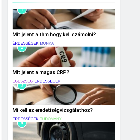
1
Mit jelent a thm hogy kell számolni?
ÉRDESSÉGEK
MUNKA
2
Mit jelent a magas CRP?
EGÉSZSÉG
ÉRDESSÉGEK
3
Mi kell az eredetiségvizsgálathoz?
ÉRDESSÉGEK
TUDOMÁNY
4