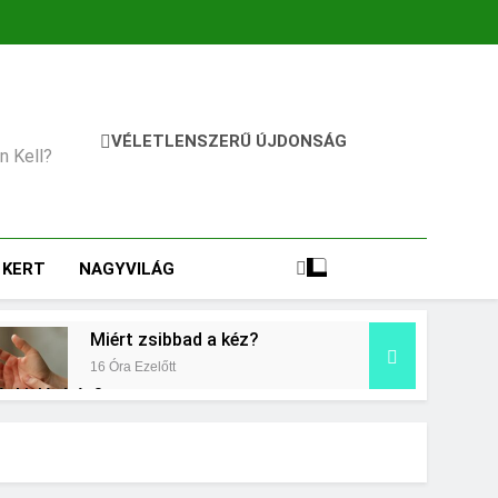
VÉLETLENSZERŰ ÚJDONSÁG
an Kell?
KERT
NAGYVILÁG
Miért zsibbad a kéz?
16 Óra Ezelőtt
égkielégítés?
Mit jelent a magas vérnyomás?
3 Nap Ezelőtt