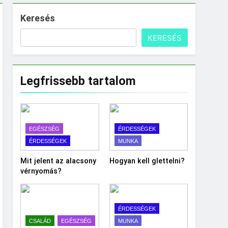
Keresés
KERESÉS
Legfrissebb tartalom
EGÉSZSÉG
ÉRDESSÉGEK
ÉRDESSÉGEK
MUNKA
Mit jelent az alacsony
Hogyan kell glettelni?
vérnyomás?
ÉRDESSÉGEK
CSALÁD
EGÉSZSÉG
MUNKA