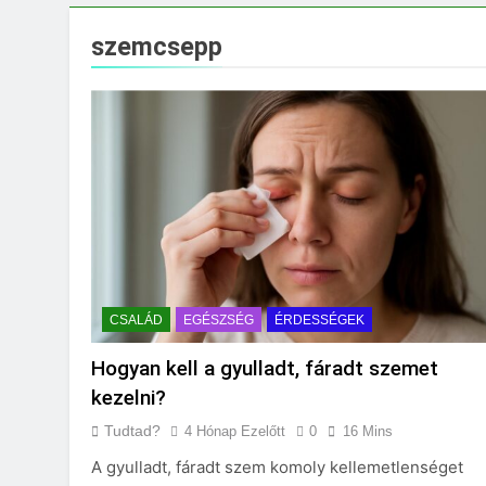
Mit jelent a maga
3 Nap Ezelőtt
szemcsepp
CSALÁD
EGÉSZSÉG
ÉRDESSÉGEK
Hogyan kell a gyulladt, fáradt szemet
kezelni?
Tudtad?
4 Hónap Ezelőtt
0
16 Mins
A gyulladt, fáradt szem komoly kellemetlenséget