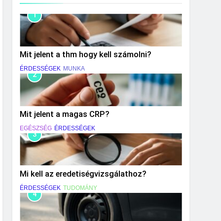
1
Mit jelent a thm hogy kell számolni?
ÉRDESSÉGEK
MUNKA
2
Mit jelent a magas CRP?
EGÉSZSÉG
ÉRDESSÉGEK
3
Mi kell az eredetiségvizsgálathoz?
ÉRDESSÉGEK
TUDOMÁNY
4