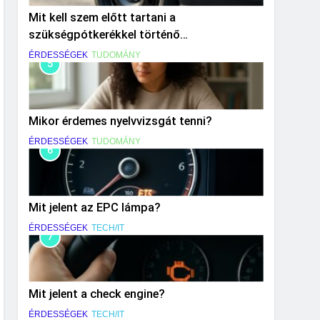
Mit kell szem előtt tartani a
szükségpótkerékkel történő
közlekedéskor?
ÉRDESSÉGEK
TUDOMÁNY
5
Mikor érdemes nyelvvizsgát tenni?
ÉRDESSÉGEK
TUDOMÁNY
6
Mit jelent az EPC lámpa?
ÉRDESSÉGEK
TECH/IT
7
Mit jelent a check engine?
ÉRDESSÉGEK
TECH/IT