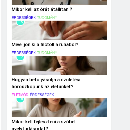
Mikor kell az órát átállítani?
ÉRDESSÉGEK
TUDOMÁNY
16
Mivel jön ki a filctoll a ruhából?
ÉRDESSÉGEK
TUDOMÁNY
17
Hogyan befolyásolja a születési
horoszkópunk az életünket?
ÉLETMÓD
ÉRDESSÉGEK
18
Mikor kell fejleszteni a szóbeli
nyelvtudásodat?