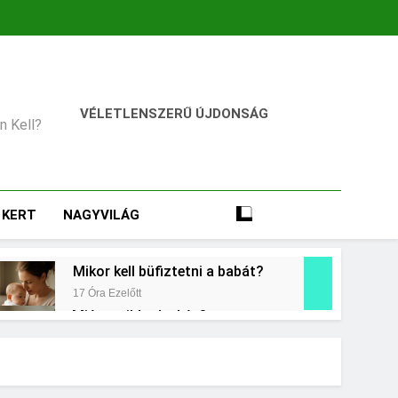
VÉLETLENSZERŰ ÚJDONSÁG
an Kell?
KERT
NAGYVILÁG
Mikor kell büfiztetni a babát?
17 Óra Ezelőtt
Miért zsibbad a kéz?
2 Nap Ezelőtt
égkielégítés?