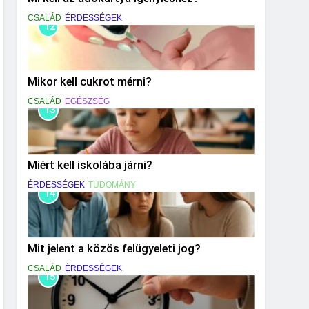
CSALÁD
ÉRDESSÉGEK
12
Mikor kell cukrot mérni?
CSALÁD
EGÉSZSÉG
13
Miért kell iskolába járni?
ÉRDESSÉGEK
TUDOMÁNY
14
Mit jelent a közös felügyeleti jog?
CSALÁD
ÉRDESSÉGEK
15