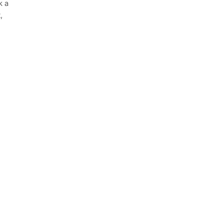
k a
,