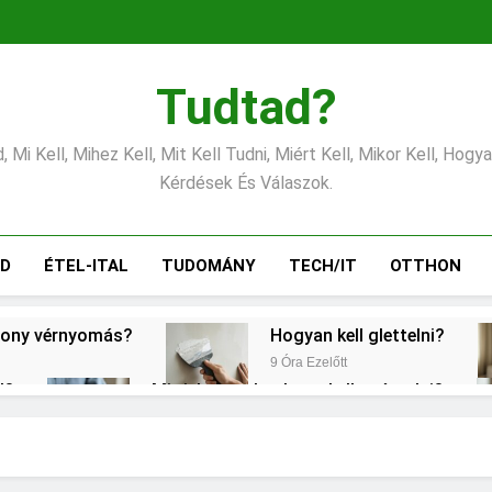
Tudtad?
 Mi Kell, Mihez Kell, Mit Kell Tudni, Miért Kell, Mikor Kell, Hogy
Kérdések És Válaszok.
ÁD
ÉTEL-ITAL
TUDOMÁNY
TECH/IT
OTTHON
csony vérnyomás?
Hogyan kell glettelni?
9 Óra Ezelőtt
l?
Mit jelent a thm hogy kell számolni?
1 Nap Ezelőtt
Mire jó a kollagén?
Mennyi a v
2 Nap Ezelőtt
3 Nap Ezelőtt