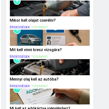
8
Mikor kell olajat cserélni?
ÉRDESSÉGEK
TUDOMÁNY
9
Mit kell vinni kresz vizsgára?
ÉRDESSÉGEK
TUDOMÁNY
10
Mennyi olaj kell az autóba?
ÉRDESSÉGEK
TUDOMÁNY
11
Mi kell az adókártya igényléshez?