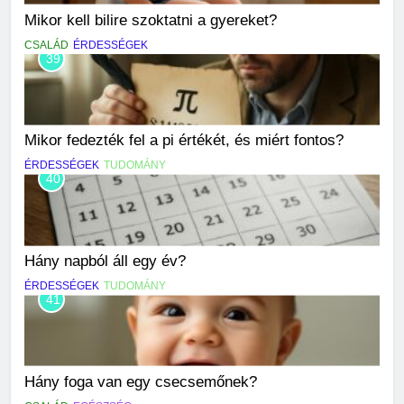
Mikor kell bilire szoktatni a gyereket?
CSALÁD
ÉRDESSÉGEK
39
Mikor fedezték fel a pi értékét, és miért fontos?
ÉRDESSÉGEK
TUDOMÁNY
40
Hány napból áll egy év?
ÉRDESSÉGEK
TUDOMÁNY
41
Hány foga van egy csecsemőnek?