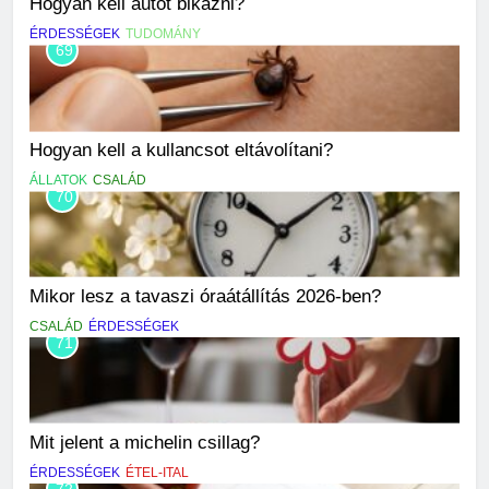
Hogyan kell autót bikázni?
ÉRDESSÉGEK
TUDOMÁNY
69
Hogyan kell a kullancsot eltávolítani?
ÁLLATOK
CSALÁD
70
Mikor lesz a tavaszi óraátállítás 2026-ben?
CSALÁD
ÉRDESSÉGEK
71
Mit jelent a michelin csillag?
ÉRDESSÉGEK
ÉTEL-ITAL
72