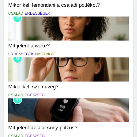
Mikor kell lemondani a családi pótlékot?
CSALÁD
ÉRDESSÉGEK
49
Mit jelent a woke?
ÉRDESSÉGEK
NAGYVILÁG
50
Mikor kell szemüveg?
CSALÁD
EGÉSZSÉG
51
Mit jelent az alacsony pulzus?
CSALÁD
EGÉSZSÉG