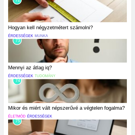
Hogyan kell négyzetmétert számolni?
ÉRDESSÉGEK
MUNKA
73
Mennyi az átlag iq?
ÉRDESSÉGEK
TUDOMÁNY
74
Mikor és miért vált népszerűvé a végtelen fogalma?
ÉLETMÓD
ÉRDESSÉGEK
75