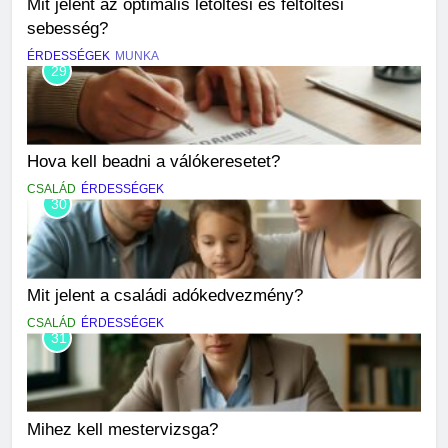
Mit jelent az optimális letöltési és feltöltési
sebesség?
ÉRDESSÉGEK
MUNKA
29
Hova kell beadni a válókeresetet?
CSALÁD
ÉRDESSÉGEK
30
Mit jelent a családi adókedvezmény?
CSALÁD
ÉRDESSÉGEK
31
Mihez kell mestervizsga?