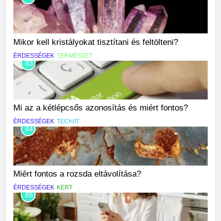
Mikor kell kristályokat tisztítani és feltölteni?
ÉRDESSÉGEK
TERMÉSZET
83
Mi az a kétlépcsős azonosítás és miért fontos?
ÉRDESSÉGEK
TECH/IT
84
Miért fontos a rozsda eltávolítása?
ÉRDESSÉGEK
KERT
85