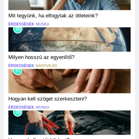
Mit tegyünk, ha elfogytak az ötleteink?
ÉRDESSÉGEK
MUNKA
66
Milyen hosszú az egyenlítő?
ÉRDESSÉGEK
NAGYVILÁG
67
Hogyan kell szöget szerkeszteni?
ÉRDESSÉGEK
MUNKA
68