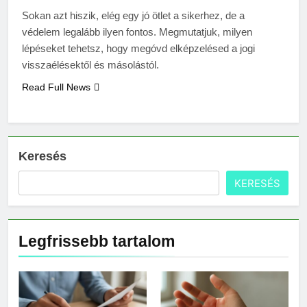
Mennyi a táppénz?
Sokan azt hiszik, elég egy jó ötlet a sikerhez, de a
3 Nap Ezelőtt
védelem legalább ilyen fontos. Megmutatjuk, milyen
lépéseket tehetsz, hogy megóvd elképzelésed a jogi
visszaélésektől és másolástól.
Read Full News
Keresés
KERESÉS
Legfrissebb tartalom