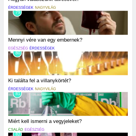
ÉRDESSÉGEK
NAGYVILÁG
79
Mennyi vére van egy embernek?
EGÉSZSÉG
ÉRDESSÉGEK
80
Ki találta fel a villanykörtét?
ÉRDESSÉGEK
NAGYVILÁG
81
Miért kell ismerni a vegyjeleket?
CSALÁD
EGÉSZSÉG
82