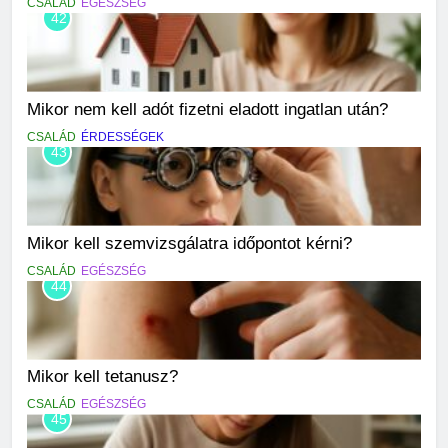
CSALÁD
EGÉSZSÉG
42
Mikor nem kell adót fizetni eladott ingatlan után?
CSALÁD
ÉRDESSÉGEK
43
Mikor kell szemvizsgálatra időpontot kérni?
CSALÁD
EGÉSZSÉG
44
Mikor kell tetanusz?
CSALÁD
EGÉSZSÉG
45