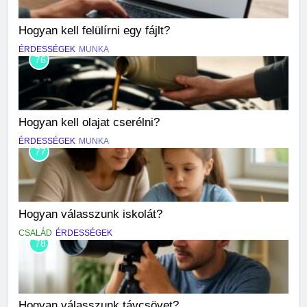
Hogyan kell felülírni egy fájlt?
ÉRDESSÉGEK
MUNKA
76
Hogyan kell olajat cserélni?
ÉRDESSÉGEK
MUNKA
77
Hogyan válasszunk iskolát?
CSALÁD
ÉRDESSÉGEK
78
Hogyan válasszunk távcsövet?