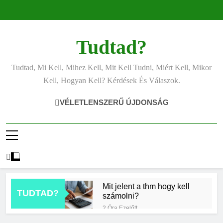
Ugrás
a
tartalomra
Tudtad?
Tudtad, Mi Kell, Mihez Kell, Mit Kell Tudni, Miért Kell, Mikor
Kell, Hogyan Kell? Kérdések És Válaszok.
VÉLETLENSZERŰ ÚJDONSÁG
Mit jelent a thm hogy kell
TUDTAD?
számolni?
2 Óra Ezelőtt
Miért zsibbad a kéz?