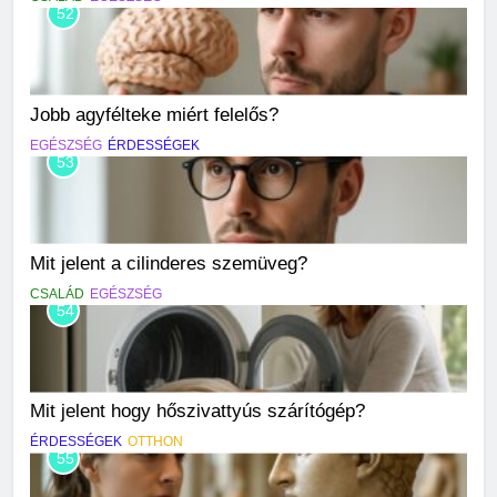
52
Jobb agyfélteke miért felelős?
EGÉSZSÉG
ÉRDESSÉGEK
53
Mit jelent a cilinderes szemüveg?
CSALÁD
EGÉSZSÉG
54
Mit jelent hogy hőszivattyús szárítógép?
ÉRDESSÉGEK
OTTHON
55