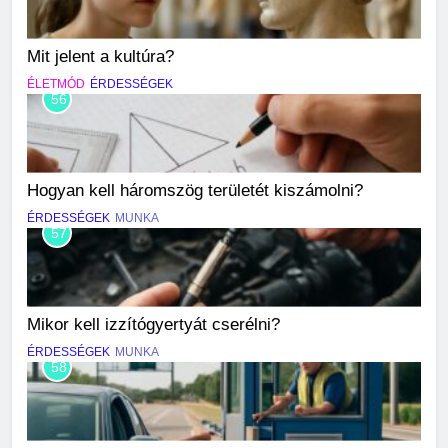
Mit jelent a kultúra?
ÉLETMÓD
ÉRDESSÉGEK
56
Hogyan kell háromszög területét kiszámolni?
ÉRDESSÉGEK
MUNKA
57
Mikor kell izzítógyertyát cserélni?
ÉRDESSÉGEK
MUNKA
58