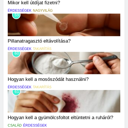
Mikor kell útdíjat fizetni?
ÉRDESSÉGEK
NAGYVILÁG
59
Pillanatragasztó eltávolítása?
ÉRDESSÉGEK
TAKARÍTÁS
60
Hogyan kell a mosószódát használni?
ÉRDESSÉGEK
TAKARÍTÁS
61
Hogyan kell a gyümölcsfoltot eltüntetni a ruháról?
CSALÁD
ÉRDESSÉGEK