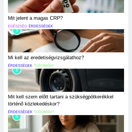
Mit jelent a magas CRP?
EGÉSZSÉG
ÉRDESSÉGEK
3
Mi kell az eredetiségvizsgálathoz?
ÉRDESSÉGEK
TUDOMÁNY
4
Mit kell szem előtt tartani a szükségpótkerékkel
történő közlekedéskor?
ÉRDESSÉGEK
TUDOMÁNY
5