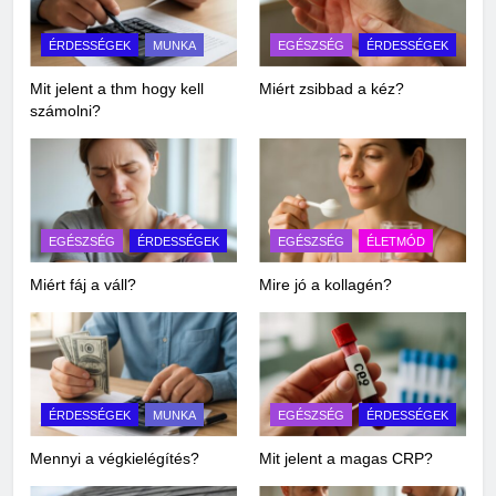
ÉRDESSÉGEK
MUNKA
EGÉSZSÉG
ÉRDESSÉGEK
Mit jelent a thm hogy kell
Miért zsibbad a kéz?
számolni?
EGÉSZSÉG
ÉRDESSÉGEK
EGÉSZSÉG
ÉLETMÓD
Miért fáj a váll?
Mire jó a kollagén?
ÉRDESSÉGEK
MUNKA
EGÉSZSÉG
ÉRDESSÉGEK
Mennyi a végkielégítés?
Mit jelent a magas CRP?