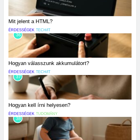
Mit jelent a HTML?
ÉRDESSÉGEK
TECH/IT
36
Hogyan válasszunk akkumulátort?
ÉRDESSÉGEK
TECH/IT
37
Hogyan kell írni helyesen?
ÉRDESSÉGEK
TUDOMÁNY
38