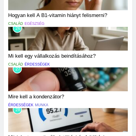
Hogyan kell A B1-vitamin hiányt felismerni?
CSALÁD
EGÉSZSÉG
26
Mi kell egy vállalkozás beindításához?
CSALÁD
ÉRDESSÉGEK
27
Mire kell a kondenzátor?
ÉRDESSÉGEK
MUNKA
28