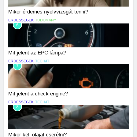
Mikor érdemes nyelvvizsgát tenni?
ÉRDESSÉGEK
TUDOMÁNY
6
Mit jelent az EPC lámpa?
ÉRDESSÉGEK
TECH/IT
7
Mit jelent a check engine?
ÉRDESSÉGEK
TECH/IT
8
Mikor kell olajat cserélni?