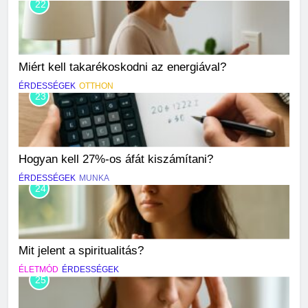
22
Miért kell takarékoskodni az energiával?
ÉRDESSÉGEK
OTTHON
23
Hogyan kell 27%-os áfát kiszámítani?
ÉRDESSÉGEK
MUNKA
24
Mit jelent a spiritualitás?
ÉLETMÓD
ÉRDESSÉGEK
25