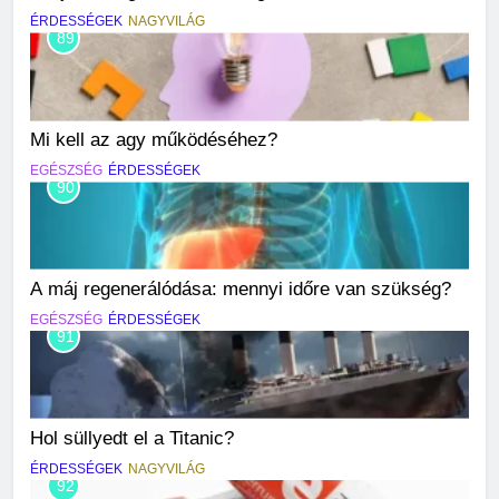
ÉRDESSÉGEK
NAGYVILÁG
89
Mi kell az agy működéséhez?
EGÉSZSÉG
ÉRDESSÉGEK
90
A máj regenerálódása: mennyi időre van szükség?
EGÉSZSÉG
ÉRDESSÉGEK
91
Hol süllyedt el a Titanic?
ÉRDESSÉGEK
NAGYVILÁG
92