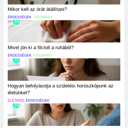
Mikor kell az órát átállítani?
ÉRDESSÉGEK
TUDOMÁNY
16
Mivel jön ki a filctoll a ruhából?
ÉRDESSÉGEK
TUDOMÁNY
17
Hogyan befolyásolja a születési horoszkópunk az
életünket?
ÉLETMÓD
ÉRDESSÉGEK
18