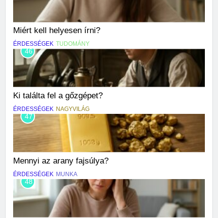
Miért kell helyesen írni?
ÉRDESSÉGEK
TUDOMÁNY
46
Ki találta fel a gőzgépet?
ÉRDESSÉGEK
NAGYVILÁG
47
Mennyi az arany fajsúlya?
ÉRDESSÉGEK
MUNKA
48