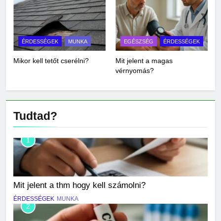
ÉRDESSÉGEK
MUNKA
EGÉSZSÉG
ÉRDESSÉGEK
Mikor kell tetőt cserélni?
Mit jelent a magas
vérnyomás?
Tudtad?
1
Mit jelent a thm hogy kell számolni?
ÉRDESSÉGEK
MUNKA
2