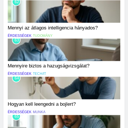
62
Mennyi az átlagos intelligencia hányados?
ÉRDESSÉGEK
TUDOMÁNY
63
Mennyire biztos a hazugságvizsgálat?
ÉRDESSÉGEK
TECH/IT
64
Hogyan kell leengedni a bojlert?
ÉRDESSÉGEK
MUNKA
65