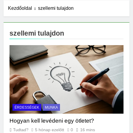
10 Óra Ezelőtt
Kezdőoldal
szellemi tulajdon
Miért fáj a váll?
18 Óra Ezelőtt
Mire jó a kollagén?
szellemi tulajdon
1 Nap Ezelőtt
Mennyi a
végkielégítés?
1 Nap Ezelőtt
Mit jelent a magas
CRP?
2 Nap Ezelőtt
Mikor kell tetőt cserélni?
2 Nap Ezelőtt
Mit jelent a magas
vérnyomás?
ÉRDESSÉGEK
MUNKA
2 Nap Ezelőtt
Milyen fűtést érdemes
Hogyan kell levédeni egy ötletet?
választani?
3 Nap Ezelőtt
Tudtad?
5 hónap ezelőtt
0
16 mins