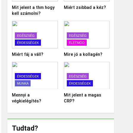
Mit jelent a thm hogy
Miért zsibbad a kéz?
kell számolni?
EGÉSZSÉG
EGÉSZSÉG
ÉRDESSÉGEK
ÉLETMÓD
Miért fáj a váll?
Mire jó a kollagén?
ÉRDESSÉGEK
EGÉSZSÉG
MUNKA
ÉRDESSÉGEK
Mennyi a
Mit jelent a magas
végkielégítés?
CRP?
Tudtad?