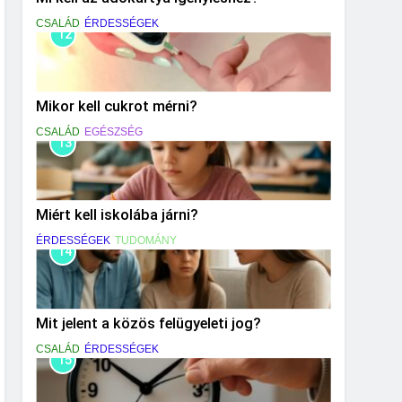
CSALÁD
ÉRDESSÉGEK
12
Mikor kell cukrot mérni?
CSALÁD
EGÉSZSÉG
13
Miért kell iskolába járni?
ÉRDESSÉGEK
TUDOMÁNY
14
Mit jelent a közös felügyeleti jog?
CSALÁD
ÉRDESSÉGEK
15