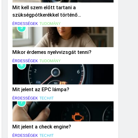
Mit kell szem előtt tartani a
szükségpótkerékkel történő
közlekedéskor?
ÉRDESSÉGEK
TUDOMÁNY
5
Mikor érdemes nyelvvizsgát tenni?
ÉRDESSÉGEK
TUDOMÁNY
6
Mit jelent az EPC lámpa?
ÉRDESSÉGEK
TECH/IT
7
Mit jelent a check engine?
ÉRDESSÉGEK
TECH/IT