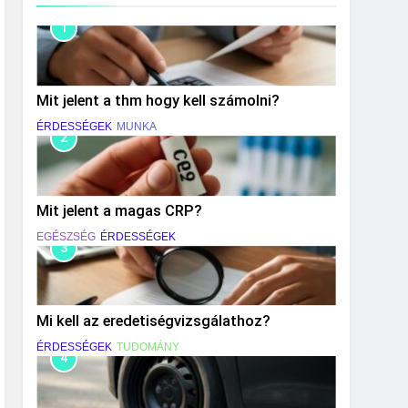
1
Mit jelent a thm hogy kell számolni?
ÉRDESSÉGEK
MUNKA
2
Mit jelent a magas CRP?
EGÉSZSÉG
ÉRDESSÉGEK
3
Mi kell az eredetiségvizsgálathoz?
ÉRDESSÉGEK
TUDOMÁNY
4