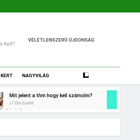
VÉLETLENSZERŰ ÚJDONSÁG
an Kell?
KERT
NAGYVILÁG
Mit jelent a thm hogy kell számolni?
17 Óra Ezelőtt
 kollagén?
t
Mikor kell tetőt cserélni?
3 Nap Ezelőtt