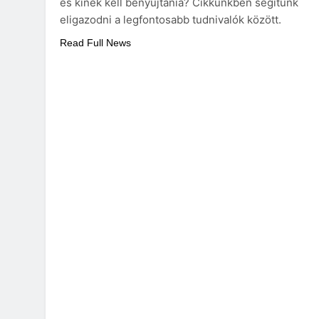
és kinek kell benyújtania? Cikkünkben segítünk
eligazodni a legfontosabb tudnivalók között.
Read Full News