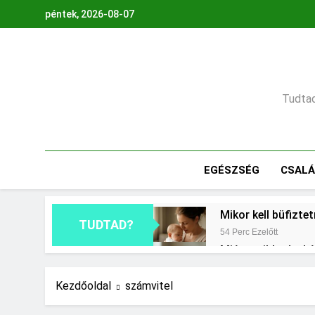
Ugrás
péntek, 2026-08-07
a
tartalomra
Tudtad,
EGÉSZSÉG
CSAL
Mikor kell büfizte
TUDTAD?
54 Perc Ezelőtt
Miért zsibbad a k
1 Nap Ezelőtt
Mennyi a végkielé
Kezdőoldal
számvitel
2 Nap Ezelőtt