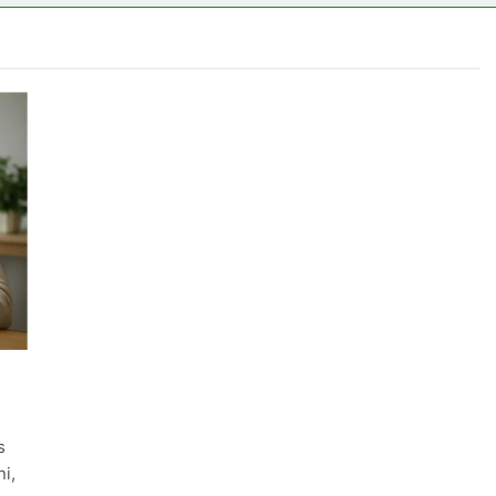
s vérnyomás?
s
ni,