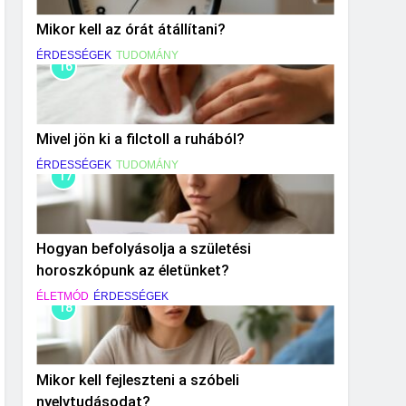
Mikor kell az órát átállítani?
ÉRDESSÉGEK
TUDOMÁNY
16
Mivel jön ki a filctoll a ruhából?
ÉRDESSÉGEK
TUDOMÁNY
17
Hogyan befolyásolja a születési
horoszkópunk az életünket?
ÉLETMÓD
ÉRDESSÉGEK
18
Mikor kell fejleszteni a szóbeli
nyelvtudásodat?