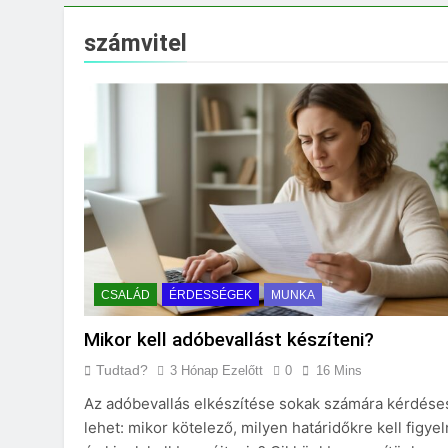
Mit jelent a maga
3 Nap Ezelőtt
számvitel
CSALÁD
ÉRDESSÉGEK
MUNKA
Mikor kell adóbevallást készíteni?
Tudtad?
3 Hónap Ezelőtt
0
16 Mins
Az adóbevallás elkészítése sokak számára kérdése
lehet: mikor kötelező, milyen határidőkre kell figyel