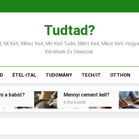
Tudtad?
 Mi Kell, Mihez Kell, Mit Kell Tudni, Miért Kell, Mikor Kell, Hogy
Kérdések És Válaszok.
ÁD
ÉTEL-ITAL
TUDOMÁNY
TECH/IT
OTTHON
tni a babát?
Mennyi cement kell?
9 Óra Ezelőtt
éz?
Miért fáj a váll?
Mire jó a
1 Nap Ezelőtt
2 Nap Ezelőt
gítés?
Mit jelent a magas CRP?
2 Nap Ezelőtt