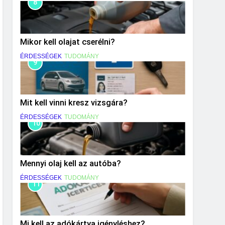
8
Mikor kell olajat cserélni?
ÉRDESSÉGEK
TUDOMÁNY
9
Mit kell vinni kresz vizsgára?
ÉRDESSÉGEK
TUDOMÁNY
10
Mennyi olaj kell az autóba?
ÉRDESSÉGEK
TUDOMÁNY
11
Mi kell az adókártya igényléshez?