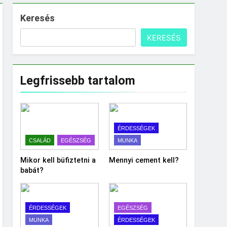
Keresés
KERESÉS
Legfrissebb tartalom
ÉRDESSÉGEK
CSALÁD
EGÉSZSÉG
MUNKA
Mikor kell büfiztetni a
Mennyi cement kell?
babát?
ÉRDESSÉGEK
EGÉSZSÉG
MUNKA
ÉRDESSÉGEK