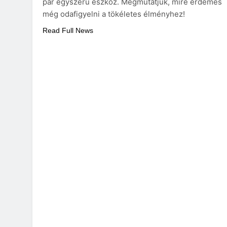
pár egyszerű eszköz. Megmutatjuk, mire érdemes
még odafigyelni a tökéletes élményhez!
Read Full News