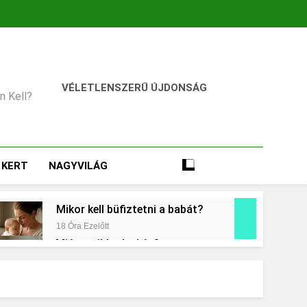
VÉLETLENSZERŰ ÚJDONSÁG
an Kell?
KERT
NAGYVILÁG
Mikor kell büfiztetni a babát?
18 Óra Ezelőtt
Miért zsibbad a kéz?
2 Nap Ezelőtt
égkielégítés?