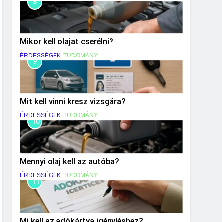
8
Mikor kell olajat cserélni?
ÉRDESSÉGEK
TUDOMÁNY
9
Mit kell vinni kresz vizsgára?
ÉRDESSÉGEK
TUDOMÁNY
10
Mennyi olaj kell az autóba?
ÉRDESSÉGEK
TUDOMÁNY
11
Mi kell az adókártya igényléshez?