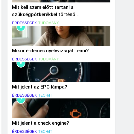
Mit kell szem előtt tartani a
szükségpótkerékkel történő
közlekedéskor?
ÉRDESSÉGEK
TUDOMÁNY
5
Mikor érdemes nyelvvizsgát tenni?
ÉRDESSÉGEK
TUDOMÁNY
6
Mit jelent az EPC lámpa?
ÉRDESSÉGEK
TECH/IT
7
Mit jelent a check engine?
ÉRDESSÉGEK
TECH/IT