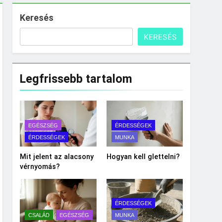
Keresés
KERESÉS
Legfrissebb tartalom
EGÉSZSÉG
ÉRDESSÉGEK
ÉRDESSÉGEK
MUNKA
Mit jelent az alacsony
Hogyan kell glettelni?
vérnyomás?
ÉRDESSÉGEK
CSALÁD
EGÉSZSÉG
MUNKA