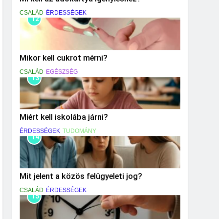
CSALÁD
ÉRDESSÉGEK
12
Mikor kell cukrot mérni?
CSALÁD
EGÉSZSÉG
13
Miért kell iskolába járni?
ÉRDESSÉGEK
TUDOMÁNY
14
Mit jelent a közös felügyeleti jog?
CSALÁD
ÉRDESSÉGEK
15