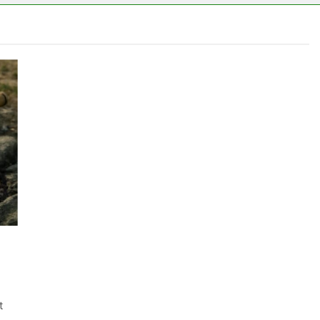
s CRP?
t