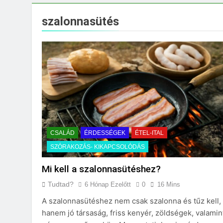
Mit jelent a maga
3 Nap Ezelőtt
szalonnasütés
CSALÁD
ÉRDESSÉGEK
ÉTEL-ITAL
SZÓRAKOZÁS- KIKAPCSOLÓDÁS
Mi kell a szalonnasütéshez?
Tudtad?
6 Hónap Ezelőtt
0
16 Mins
A szalonnasütéshez nem csak szalonna és tűz kell,
hanem jó társaság, friss kenyér, zöldségek, valamin