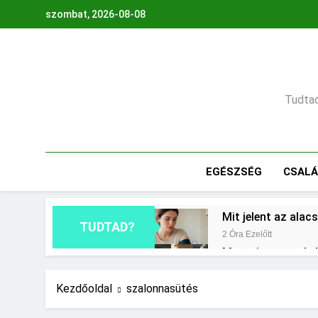
Ugrás
szombat, 2026-08-08
a
tartalomra
Tudtad,
EGÉSZSÉG
CSAL
Mit jelent az ala
TUDTAD?
2 Óra Ezelőtt
Mennyi cement kel
1 Nap Ezelőtt
Miért fáj a váll?
Kezdőoldal
szalonnasütés
2 Nap Ezelőtt