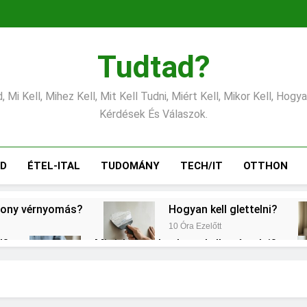
Tudtad?
 Mi Kell, Mihez Kell, Mit Kell Tudni, Miért Kell, Mikor Kell, Hogy
Kérdések És Válaszok.
ÁD
ÉTEL-ITAL
TUDOMÁNY
TECH/IT
OTTHON
csony vérnyomás?
Hogyan kell glettelni?
10 Óra Ezelőtt
l?
Mit jelent a thm hogy kell számolni?
1 Nap Ezelőtt
Mire jó a kollagén?
Mennyi a v
2 Nap Ezelőtt
3 Nap Ezelőtt