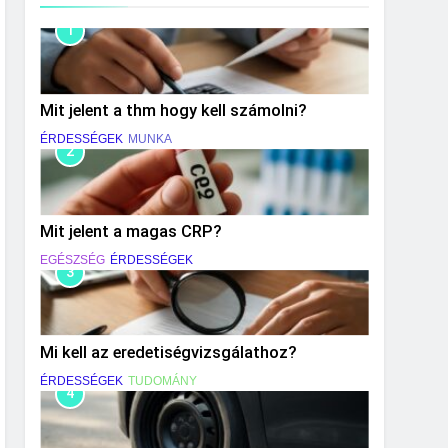
1
Mit jelent a thm hogy kell számolni?
ÉRDESSÉGEK
MUNKA
2
Mit jelent a magas CRP?
EGÉSZSÉG
ÉRDESSÉGEK
3
Mi kell az eredetiségvizsgálathoz?
ÉRDESSÉGEK
TUDOMÁNY
4