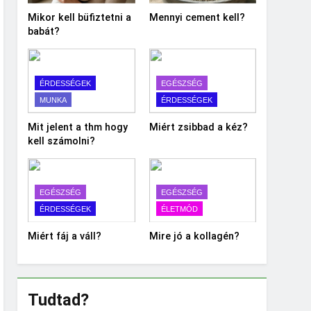
Mikor kell büfiztetni a
Mennyi cement kell?
babát?
ÉRDESSÉGEK
EGÉSZSÉG
MUNKA
ÉRDESSÉGEK
Mit jelent a thm hogy
Miért zsibbad a kéz?
kell számolni?
EGÉSZSÉG
EGÉSZSÉG
ÉRDESSÉGEK
ÉLETMÓD
Miért fáj a váll?
Mire jó a kollagén?
Tudtad?