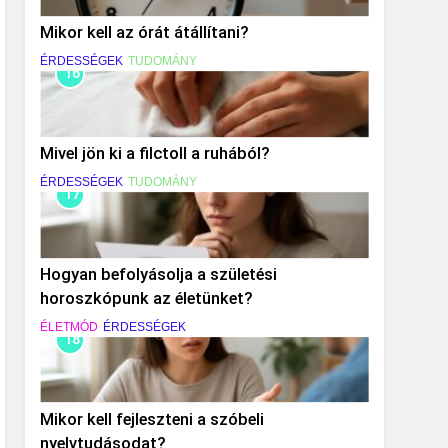
Mikor kell az órát átállítani?
ÉRDESSÉGEK
TUDOMÁNY
16
Mivel jön ki a filctoll a ruhából?
ÉRDESSÉGEK
TUDOMÁNY
17
Hogyan befolyásolja a születési
horoszkópunk az életünket?
ÉLETMÓD
ÉRDESSÉGEK
18
Mikor kell fejleszteni a szóbeli
nyelvtudásodat?