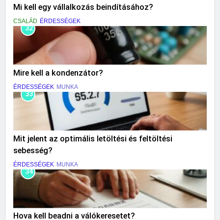
Mi kell egy vállalkozás beindításához?
CSALÁD
ÉRDESSÉGEK
32
Mire kell a kondenzátor?
ÉRDESSÉGEK
MUNKA
33
Mit jelent az optimális letöltési és feltöltési
sebesség?
ÉRDESSÉGEK
MUNKA
34
Hova kell beadni a válókeresetet?