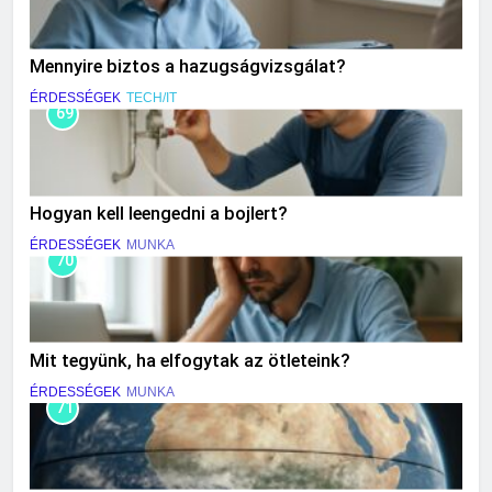
Mennyire biztos a hazugságvizsgálat?
ÉRDESSÉGEK
TECH/IT
69
Hogyan kell leengedni a bojlert?
ÉRDESSÉGEK
MUNKA
70
Mit tegyünk, ha elfogytak az ötleteink?
ÉRDESSÉGEK
MUNKA
71