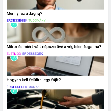
Mennyi az átlag iq?
ÉRDESSÉGEK
TUDOMÁNY
79
Mikor és miért vált népszerűvé a végtelen fogalma?
ÉLETMÓD
ÉRDESSÉGEK
80
Hogyan kell felülírni egy fájlt?
ÉRDESSÉGEK
MUNKA
81