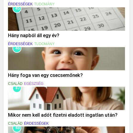
ÉRDESSÉGEK
TUDOMÁNY
45
Hány napból áll egy év?
ÉRDESSÉGEK
TUDOMÁNY
46
Hány foga van egy csecsemőnek?
CSALÁD
EGÉSZSÉG
47
Mikor nem kell adót fizetni eladott ingatlan után?
CSALÁD
ÉRDESSÉGEK
48