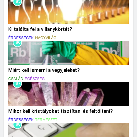
85
Ki találta fel a villanykörtét?
ÉRDESSÉGEK
NAGYVILÁG
86
Miért kell ismerni a vegyjeleket?
CSALÁD
EGÉSZSÉG
87
Mikor kell kristályokat tisztítani és feltölteni?
ÉRDESSÉGEK
TERMÉSZET
88