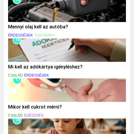
Mennyi olaj kell az autóba?
ÉRDESSÉGEK
TUDOMÁNY
16
Mi kell az adókártya igényléshez?
CSALÁD
ÉRDESSÉGEK
17
Mikor kell cukrot mérni?
CSALÁD
EGÉSZSÉG
18