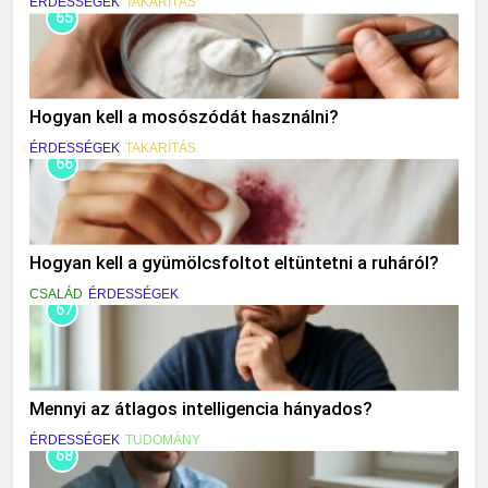
ÉRDESSÉGEK
TAKARÍTÁS
65
Hogyan kell a mosószódát használni?
ÉRDESSÉGEK
TAKARÍTÁS
66
Hogyan kell a gyümölcsfoltot eltüntetni a ruháról?
CSALÁD
ÉRDESSÉGEK
67
Mennyi az átlagos intelligencia hányados?
ÉRDESSÉGEK
TUDOMÁNY
68