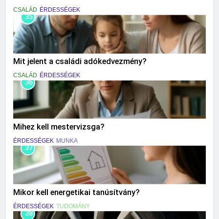
CSALÁD
ÉRDESSÉGEK
35
Mit jelent a családi adókedvezmény?
CSALÁD
ÉRDESSÉGEK
36
Mihez kell mestervizsga?
ÉRDESSÉGEK
MUNKA
37
Mikor kell energetikai tanúsítvány?
ÉRDESSÉGEK
TUDOMÁNY
38