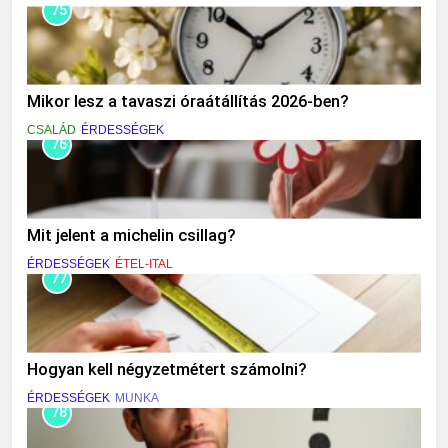
75
Mikor lesz a tavaszi óraátállítás 2026-ben?
CSALÁD
ÉRDESSÉGEK
76
Mit jelent a michelin csillag?
ÉRDESSÉGEK
ÉTEL-ITAL
77
Hogyan kell négyzetmétert számolni?
ÉRDESSÉGEK
MUNKA
78