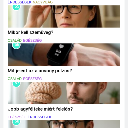
ÉRDESSÉGEK
NAGYVILÁG
55
Mikor kell szemüveg?
CSALÁD
EGÉSZSÉG
56
Mit jelent az alacsony pulzus?
CSALÁD
EGÉSZSÉG
57
Jobb agyfélteke miért felelős?
EGÉSZSÉG
ÉRDESSÉGEK
58