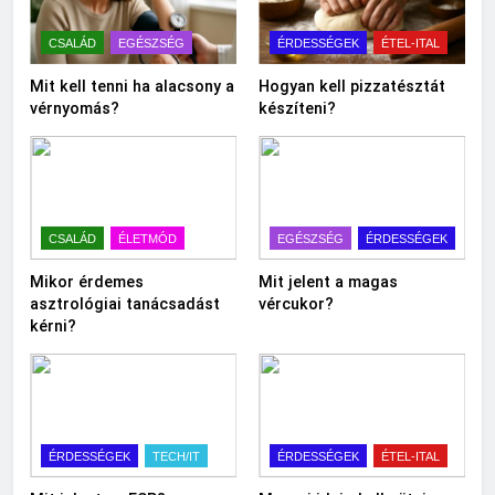
CSALÁD
EGÉSZSÉG
ÉRDESSÉGEK
ÉTEL-ITAL
Mit kell tenni ha alacsony a
Hogyan kell pizzatésztát
vérnyomás?
készíteni?
CSALÁD
ÉLETMÓD
EGÉSZSÉG
ÉRDESSÉGEK
Mikor érdemes
Mit jelent a magas
asztrológiai tanácsadást
vércukor?
kérni?
ÉRDESSÉGEK
TECH/IT
ÉRDESSÉGEK
ÉTEL-ITAL