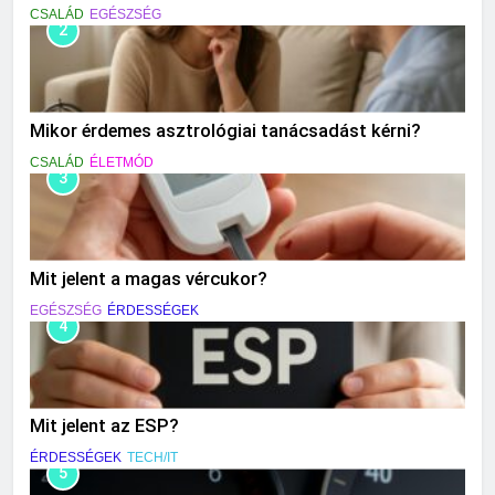
CSALÁD
EGÉSZSÉG
2
Mikor érdemes asztrológiai tanácsadást kérni?
CSALÁD
ÉLETMÓD
3
Mit jelent a magas vércukor?
EGÉSZSÉG
ÉRDESSÉGEK
4
Mit jelent az ESP?
ÉRDESSÉGEK
TECH/IT
5