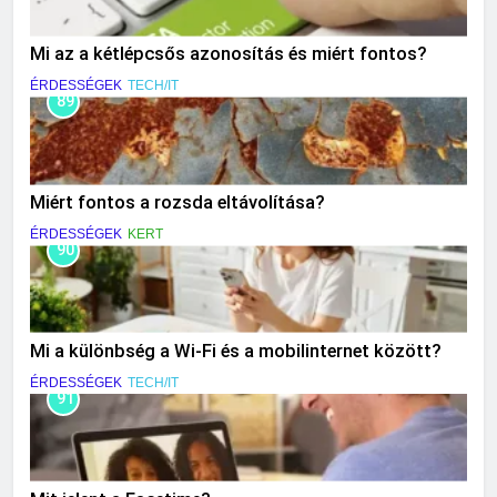
Mi az a kétlépcsős azonosítás és miért fontos?
ÉRDESSÉGEK
TECH/IT
89
Miért fontos a rozsda eltávolítása?
ÉRDESSÉGEK
KERT
90
Mi a különbség a Wi-Fi és a mobilinternet között?
ÉRDESSÉGEK
TECH/IT
91