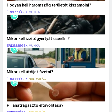
Hogyan kell háromszög területét kiszámolni?
ÉRDESSÉGEK
MUNKA
62
Mikor kell izzítógyertyát cserélni?
ÉRDESSÉGEK
MUNKA
63
Mikor kell útdíjat fizetni?
ÉRDESSÉGEK
NAGYVILÁG
64
Pillanatragasztó eltávolítása?