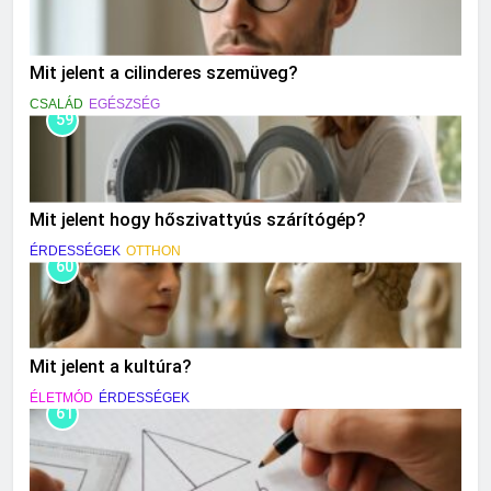
Mit jelent a cilinderes szemüveg?
CSALÁD
EGÉSZSÉG
59
Mit jelent hogy hőszivattyús szárítógép?
ÉRDESSÉGEK
OTTHON
60
Mit jelent a kultúra?
ÉLETMÓD
ÉRDESSÉGEK
61