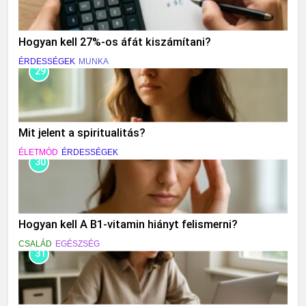
Hogyan kell 27%-os áfát kiszámítani?
ÉRDESSÉGEK
MUNKA
29
Mit jelent a spiritualitás?
ÉLETMÓD
ÉRDESSÉGEK
30
Hogyan kell A B1-vitamin hiányt felismerni?
CSALÁD
EGÉSZSÉG
31