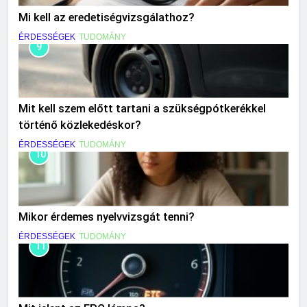
Mi kell az eredetiségvizsgálathoz?
ÉRDESSÉGEK
TUDOMÁNY
9
Mit kell szem előtt tartani a szükségpótkerékkel
történő közlekedéskor?
ÉRDESSÉGEK
TUDOMÁNY
10
Mikor érdemes nyelvvizsgát tenni?
ÉRDESSÉGEK
TUDOMÁNY
11