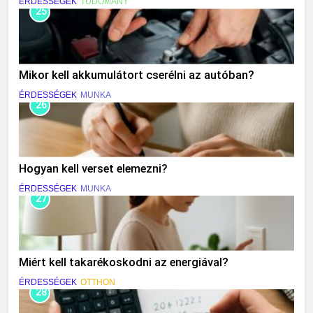
ÉRDESSÉGEK
TUDOMÁNY
25
Mikor kell akkumulátort cserélni az autóban?
ÉRDESSÉGEK
MUNKA
26
Hogyan kell verset elemezni?
ÉRDESSÉGEK
MUNKA
27
Miért kell takarékoskodni az energiával?
ÉRDESSÉGEK
OTTHON
28