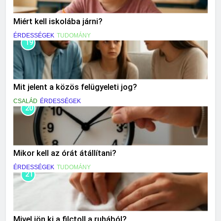
Miért kell iskolába járni?
ÉRDESSÉGEK
TUDOMÁNY
19
Mit jelent a közös felügyeleti jog?
CSALÁD
ÉRDESSÉGEK
20
Mikor kell az órát átállítani?
ÉRDESSÉGEK
TUDOMÁNY
21
Mivel jön ki a filctoll a ruhából?