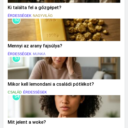
Ki találta fel a gőzgépet?
ÉRDESSÉGEK
NAGYVILÁG
52
Mennyi az arany fajsúlya?
ÉRDESSÉGEK
MUNKA
53
Mikor kell lemondani a családi pótlékot?
CSALÁD
ÉRDESSÉGEK
54
Mit jelent a woke?