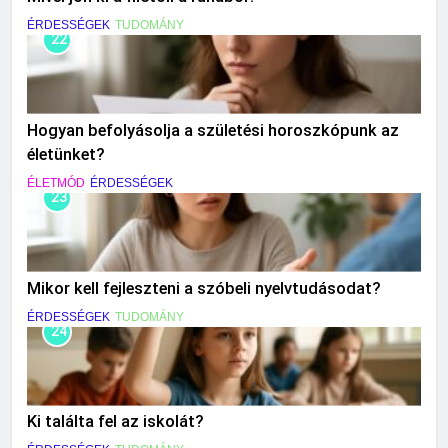
ÉRDESSÉGEK
TUDOMÁNY
22
Hogyan befolyásolja a születési horoszkópunk az
életünket?
ÉLETMÓD
ÉRDESSÉGEK
23
Mikor kell fejleszteni a szóbeli nyelvtudásodat?
ÉRDESSÉGEK
TUDOMÁNY
24
Ki találta fel az iskolát?