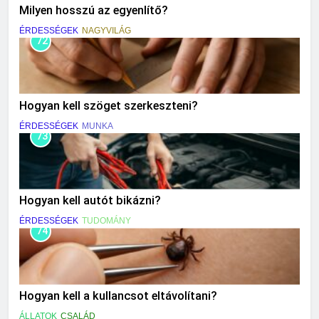
Milyen hosszú az egyenlítő?
ÉRDESSÉGEK
NAGYVILÁG
72
Hogyan kell szöget szerkeszteni?
ÉRDESSÉGEK
MUNKA
73
Hogyan kell autót bikázni?
ÉRDESSÉGEK
TUDOMÁNY
74
Hogyan kell a kullancsot eltávolítani?
ÁLLATOK
CSALÁD