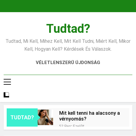
Ugrás
a
tartalomra
Tudtad?
Tudtad, Mi Kell, Mihez Kell, Mit Kell Tudni, Miért Kell, Mikor
Kell, Hogyan Kell? Kérdések És Válaszok.
VÉLETLENSZERŰ ÚJDONSÁG
Mit kell tenni ha alacsony a
TUDTAD?
vérnyomás?
52 Perc Ezelőtt
Hogyan kell pizzatésztát