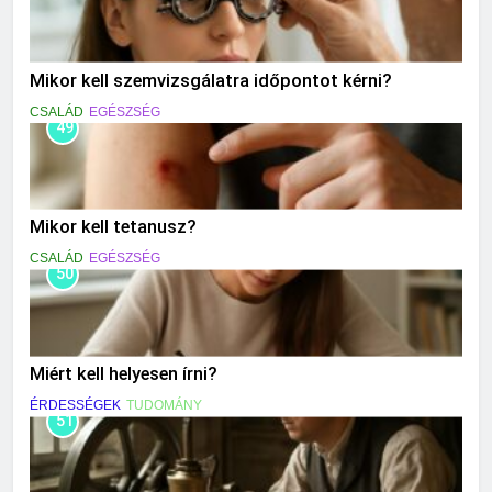
Mikor kell szemvizsgálatra időpontot kérni?
CSALÁD
EGÉSZSÉG
49
Mikor kell tetanusz?
CSALÁD
EGÉSZSÉG
50
Miért kell helyesen írni?
ÉRDESSÉGEK
TUDOMÁNY
51