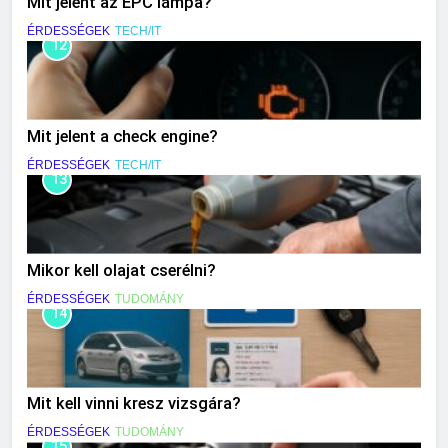
Mit jelent az EPC lámpa?
ÉRDESSÉGEK
TECH/IT
12
Mit jelent a check engine?
ÉRDESSÉGEK
TECH/IT
13
Mikor kell olajat cserélni?
ÉRDESSÉGEK
TUDOMÁNY
14
Mit kell vinni kresz vizsgára?
ÉRDESSÉGEK
TUDOMÁNY
15