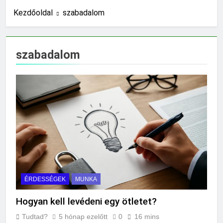
készíteni?
Kezdőoldal
szabadalom
9 Óra Ezelőtt
Mikor érdemes asztrológiai
tanácsadást kérni?
17 Óra Ezelőtt
szabadalom
Mit jelent a magas
vércukor?
1 Nap Ezelőtt
Mit jelent az ESP?
1 Nap Ezelőtt
Mennyi ideig kell sütni a
csirkét?
2 Nap Ezelőtt
Miért világít a motorhiba
jelzés?
2 Nap Ezelőtt
ÉRDESSÉGEK
MUNKA
Mit jelent az alacsony
vérnyomás?
Hogyan kell levédeni egy ötletet?
2 Nap Ezelőtt
Tudtad?
5 hónap ezelőtt
0
16 mins
Hogyan kell glettelni?