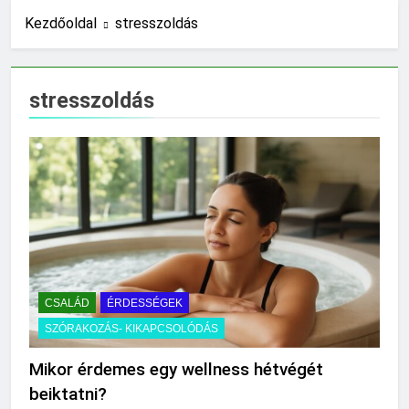
Mennyi a végkielégítés?
Kezdőoldal
stresszoldás
17 Óra Ezelőtt
Mit jelent a magas
CRP?
stresszoldás
1 Nap Ezelőtt
Mikor kell tetőt
cserélni?
1 Nap Ezelőtt
Mit jelent a magas
vérnyomás?
2 Nap Ezelőtt
Milyen fűtést érdemes
választani?
2 Nap Ezelőtt
CSALÁD
ÉRDESSÉGEK
Mennyi a táppénz?
SZÓRAKOZÁS- KIKAPCSOLÓDÁS
2 Nap Ezelőtt
Mi kell az
Mikor érdemes egy wellness hétvégét
eredetiségvizsgálathoz?
beiktatni?
3 Nap Ezelőtt