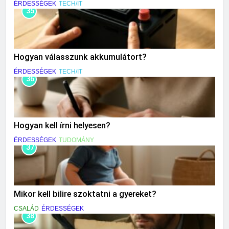
ÉRDESSÉGEK
TECH/IT
35
Hogyan válasszunk akkumulátort?
ÉRDESSÉGEK
TECH/IT
36
Hogyan kell írni helyesen?
ÉRDESSÉGEK
TUDOMÁNY
37
Mikor kell bilire szoktatni a gyereket?
CSALÁD
ÉRDESSÉGEK
38