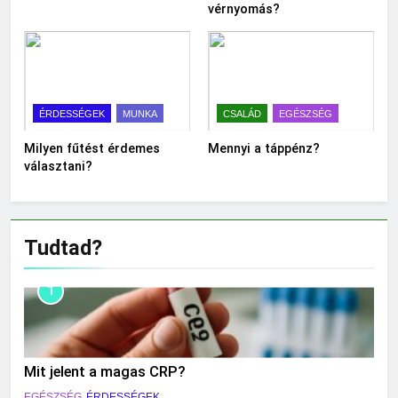
vérnyomás?
ÉRDESSÉGEK
MUNKA
CSALÁD
EGÉSZSÉG
Milyen fűtést érdemes
Mennyi a táppénz?
választani?
Tudtad?
1
Mit jelent a magas CRP?
EGÉSZSÉG
ÉRDESSÉGEK