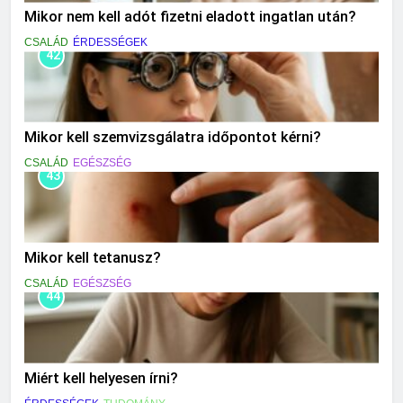
Mikor nem kell adót fizetni eladott ingatlan után?
CSALÁD
ÉRDESSÉGEK
42
Mikor kell szemvizsgálatra időpontot kérni?
CSALÁD
EGÉSZSÉG
43
Mikor kell tetanusz?
CSALÁD
EGÉSZSÉG
44
Miért kell helyesen írni?