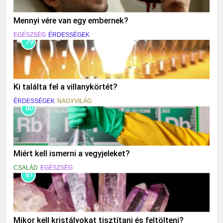
Mennyi vére van egy embernek?
EGÉSZSÉG
ÉRDESSÉGEK
79
Ki találta fel a villanykörtét?
ÉRDESSÉGEK
NAGYVILÁG
80
Miért kell ismerni a vegyjeleket?
CSALÁD
EGÉSZSÉG
81
Mikor kell kristályokat tisztítani és feltölteni?