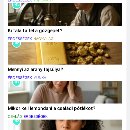
ÉRDESSÉGEK
TUDOMÁNY
45
Ki találta fel a gőzgépet?
ÉRDESSÉGEK
NAGYVILÁG
46
Mennyi az arany fajsúlya?
ÉRDESSÉGEK
MUNKA
47
Mikor kell lemondani a családi pótlékot?
CSALÁD
ÉRDESSÉGEK
48