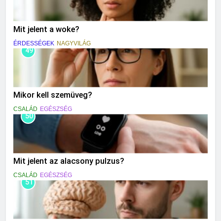
Mit jelent a woke?
ÉRDESSÉGEK
NAGYVILÁG
49
Mikor kell szemüveg?
CSALÁD
EGÉSZSÉG
50
Mit jelent az alacsony pulzus?
CSALÁD
EGÉSZSÉG
51