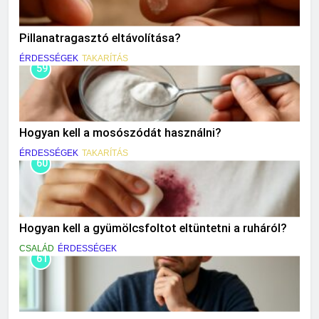
Pillanatragasztó eltávolítása?
ÉRDESSÉGEK
TAKARÍTÁS
59
Hogyan kell a mosószódát használni?
ÉRDESSÉGEK
TAKARÍTÁS
60
Hogyan kell a gyümölcsfoltot eltüntetni a ruháról?
CSALÁD
ÉRDESSÉGEK
61