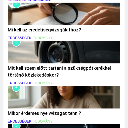
2
Mi kell az eredetiségvizsgálathoz?
ÉRDESSÉGEK
TUDOMÁNY
3
Mit kell szem előtt tartani a szükségpótkerékkel
történő közlekedéskor?
ÉRDESSÉGEK
TUDOMÁNY
4
Mikor érdemes nyelvvizsgát tenni?
ÉRDESSÉGEK
TUDOMÁNY
5