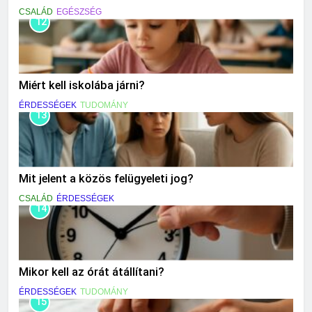
CSALÁD
EGÉSZSÉG
12
Miért kell iskolába járni?
ÉRDESSÉGEK
TUDOMÁNY
13
Mit jelent a közös felügyeleti jog?
CSALÁD
ÉRDESSÉGEK
14
Mikor kell az órát átállítani?
ÉRDESSÉGEK
TUDOMÁNY
15