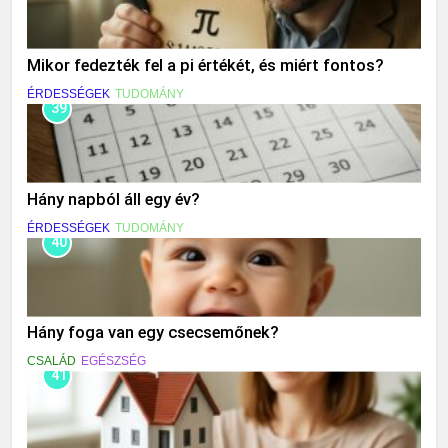
Mikor fedezték fel a pi értékét, és miért fontos?
ÉRDESSÉGEK
TUDOMÁNY
39
Hány napból áll egy év?
ÉRDESSÉGEK
TUDOMÁNY
40
Hány foga van egy csecsemőnek?
CSALÁD
EGÉSZSÉG
41