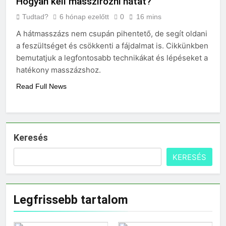
Hogyan kell masszírozni hátat?
Tudtad?
6 hónap ezelőtt
0
16 mins
A hátmasszázs nem csupán pihentető, de segít oldani
a feszültséget és csökkenti a fájdalmat is. Cikkünkben
bemutatjuk a legfontosabb technikákat és lépéseket a
hatékony masszázshoz.
Read Full News
Keresés
KERESÉS
Legfrissebb tartalom