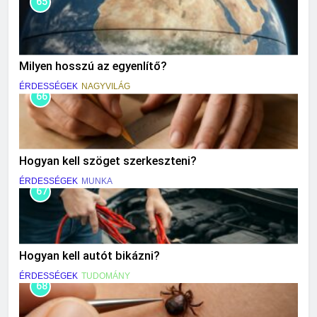
65
Milyen hosszú az egyenlítő?
ÉRDESSÉGEK
NAGYVILÁG
66
Hogyan kell szöget szerkeszteni?
ÉRDESSÉGEK
MUNKA
67
Hogyan kell autót bikázni?
ÉRDESSÉGEK
TUDOMÁNY
68