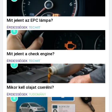
Mit jelent az EPC lámpa?
ÉRDESSÉGEK
TECH/IT
6
Mit jelent a check engine?
ÉRDESSÉGEK
TECH/IT
7
Mikor kell olajat cserélni?
ÉRDESSÉGEK
TUDOMÁNY
8