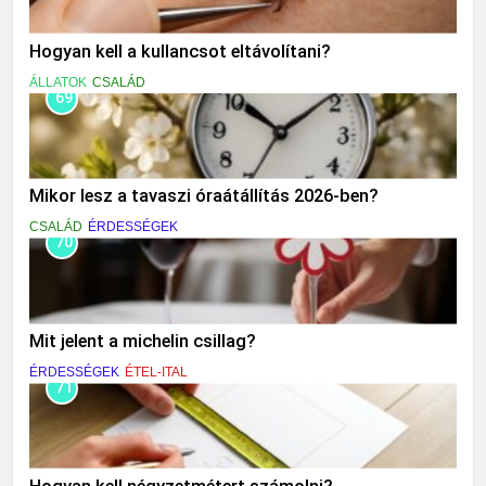
Hogyan kell a kullancsot eltávolítani?
ÁLLATOK
CSALÁD
69
Mikor lesz a tavaszi óraátállítás 2026-ben?
CSALÁD
ÉRDESSÉGEK
70
Mit jelent a michelin csillag?
ÉRDESSÉGEK
ÉTEL-ITAL
71