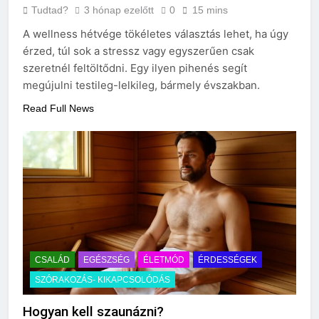
Mit hány fokon kell
Tudtad?
3 hónap ezelőtt
0
15 mins
mosni?
A wellness hétvége tökéletes választás lehet, ha úgy
3 Nap Ezelőtt
érzed, túl sok a stressz vagy egyszerűen csak
szeretnél feltöltődni. Egy ilyen pihenés segít
megújulni testileg-lelkileg, bármely évszakban.
Read Full News
CSALÁD
EGÉSZSÉG
ÉLETMÓD
ÉRDESSÉGEK
SZÓRAKOZÁS- KIKAPCSOLÓDÁS
Hogyan kell szaunázni?