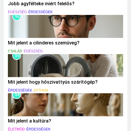
Jobb agyfélteke miért felelős?
EGÉSZSÉG
ÉRDESSÉGEK
52
Mit jelent a cilinderes szemüveg?
CSALÁD
EGÉSZSÉG
53
Mit jelent hogy hőszivattyús szárítógép?
ÉRDESSÉGEK
OTTHON
54
Mit jelent a kultúra?
ÉLETMÓD
ÉRDESSÉGEK