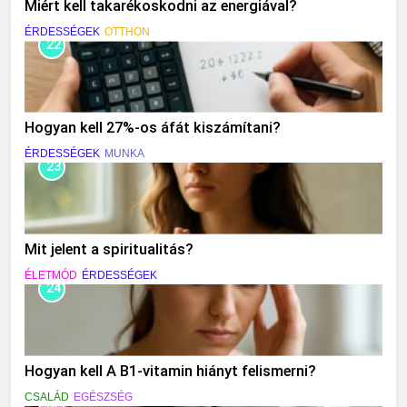
Miért kell takarékoskodni az energiával?
ÉRDESSÉGEK
OTTHON
22
Hogyan kell 27%-os áfát kiszámítani?
ÉRDESSÉGEK
MUNKA
23
Mit jelent a spiritualitás?
ÉLETMÓD
ÉRDESSÉGEK
24
Hogyan kell A B1-vitamin hiányt felismerni?
CSALÁD
EGÉSZSÉG