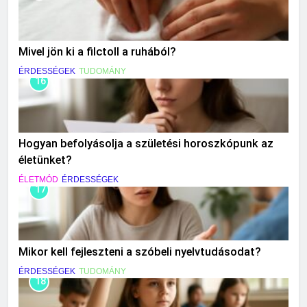
Mivel jön ki a filctoll a ruhából?
ÉRDESSÉGEK
TUDOMÁNY
16
Hogyan befolyásolja a születési horoszkópunk az
életünket?
ÉLETMÓD
ÉRDESSÉGEK
17
Mikor kell fejleszteni a szóbeli nyelvtudásodat?
ÉRDESSÉGEK
TUDOMÁNY
18