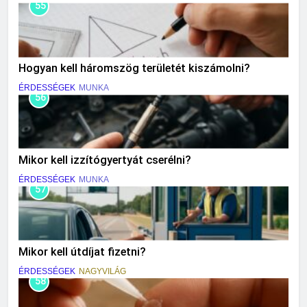
55
Hogyan kell háromszög területét kiszámolni?
ÉRDESSÉGEK
MUNKA
56
Mikor kell izzítógyertyát cserélni?
ÉRDESSÉGEK
MUNKA
57
Mikor kell útdíjat fizetni?
ÉRDESSÉGEK
NAGYVILÁG
58