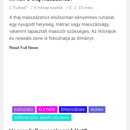
Tudtad?
6 hónap ezelőtt
0
15 mins
A thaj masszázshoz elsősorban kényelmes ruházat,
egy nyugodt helyiség, matrac vagy masszázságy,
valamint tapasztalt masszőr szükséges. Az illóolajok
és relaxáló zene is fokozhatja az élményt.
Read Full News
EGÉSZSÉG
ÉLETMÓD
ÉRDESSÉGEK
MUNKA
SZÓRAKOZÁS- KIKAPCSOLÓDÁS