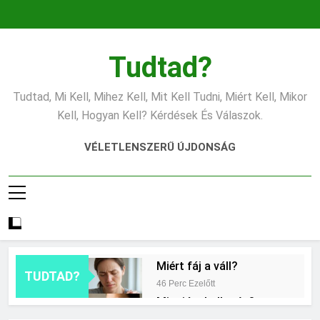
Ugrás
a
tartalomra
Tudtad?
Tudtad, Mi Kell, Mihez Kell, Mit Kell Tudni, Miért Kell, Mikor
Kell, Hogyan Kell? Kérdések És Válaszok.
VÉLETLENSZERŰ ÚJDONSÁG
Miért fáj a váll?
TUDTAD?
46 Perc Ezelőtt
Mire jó a kollagén?
9 Óra Ezelőtt