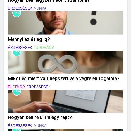
Hogyan kell négyzetmétert számolni?
ÉRDESSÉGEK
MUNKA
72
Mennyi az átlag iq?
ÉRDESSÉGEK
TUDOMÁNY
73
Mikor és miért vált népszerűvé a végtelen fogalma?
ÉLETMÓD
ÉRDESSÉGEK
74
Hogyan kell felülírni egy fájlt?
ÉRDESSÉGEK
MUNKA
75