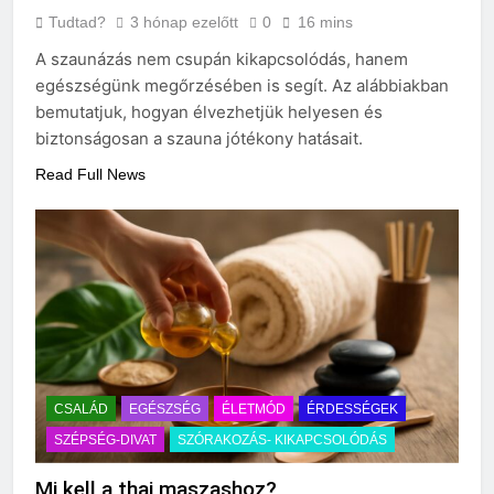
Tudtad?
3 hónap ezelőtt
0
16 mins
A szaunázás nem csupán kikapcsolódás, hanem
egészségünk megőrzésében is segít. Az alábbiakban
bemutatjuk, hogyan élvezhetjük helyesen és
biztonságosan a szauna jótékony hatásait.
Read Full News
CSALÁD
EGÉSZSÉG
ÉLETMÓD
ÉRDESSÉGEK
SZÉPSÉG-DIVAT
SZÓRAKOZÁS- KIKAPCSOLÓDÁS
Mi kell a thaj maszashoz?