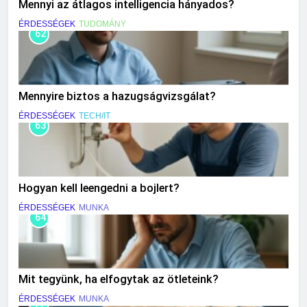
Mennyi az átlagos intelligencia hányados?
ÉRDESSÉGEK
TUDOMÁNY
62
Mennyire biztos a hazugságvizsgálat?
ÉRDESSÉGEK
TECH/IT
63
Hogyan kell leengedni a bojlert?
ÉRDESSÉGEK
MUNKA
64
Mit tegyünk, ha elfogytak az ötleteink?
ÉRDESSÉGEK
MUNKA