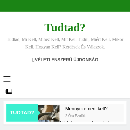
Ugrás
a
tartalomra
Tudtad?
Tudtad, Mi Kell, Mihez Kell, Mit Kell Tudni, Miért Kell, Mikor
Kell, Hogyan Kell? Kérdések És Válaszok.
VÉLETLENSZERŰ ÚJDONSÁG
Mennyi cement kell?
TUDTAD?
2 Óra Ezelőtt
Mit jelent a thm hogy kell
számolni?