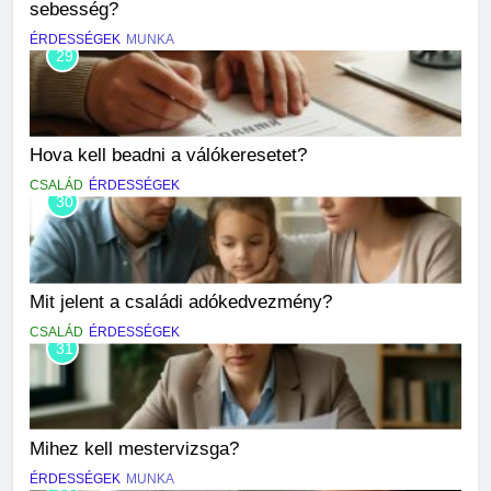
sebesség?
ÉRDESSÉGEK
MUNKA
29
Hova kell beadni a válókeresetet?
CSALÁD
ÉRDESSÉGEK
30
Mit jelent a családi adókedvezmény?
CSALÁD
ÉRDESSÉGEK
31
Mihez kell mestervizsga?
ÉRDESSÉGEK
MUNKA