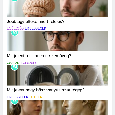
Jobb agyfélteke miért felelős?
EGÉSZSÉG
ÉRDESSÉGEK
53
Mit jelent a cilinderes szemüveg?
CSALÁD
EGÉSZSÉG
54
Mit jelent hogy hőszivattyús szárítógép?
ÉRDESSÉGEK
OTTHON
55