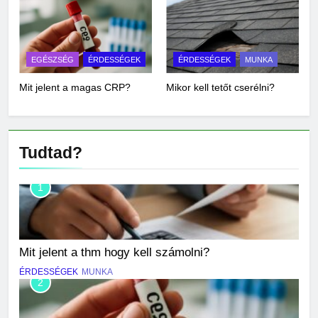
EGÉSZSÉG
ÉRDESSÉGEK
ÉRDESSÉGEK
MUNKA
Mit jelent a magas CRP?
Mikor kell tetőt cserélni?
Tudtad?
1
Mit jelent a thm hogy kell számolni?
ÉRDESSÉGEK
MUNKA
2