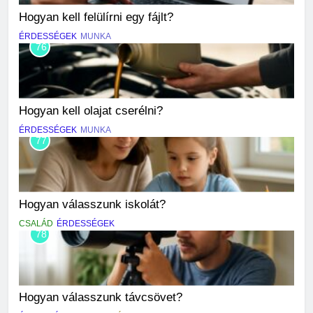
Hogyan kell felülírni egy fájlt?
ÉRDESSÉGEK
MUNKA
76
Hogyan kell olajat cserélni?
ÉRDESSÉGEK
MUNKA
77
Hogyan válasszunk iskolát?
CSALÁD
ÉRDESSÉGEK
78
Hogyan válasszunk távcsövet?