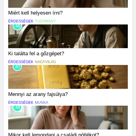
Miért kell helyesen írni?
ÉRDESSÉGEK
TUDOMÁNY
46
Ki találta fel a gőzgépet?
ÉRDESSÉGEK
NAGYVILÁG
47
Mennyi az arany fajsúlya?
ÉRDESSÉGEK
MUNKA
48
Mikor kell lemondani a családi pótlékot?