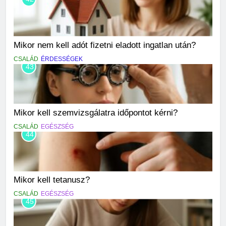
Mikor nem kell adót fizetni eladott ingatlan után?
CSALÁD
ÉRDESSÉGEK
43
Mikor kell szemvizsgálatra időpontot kérni?
CSALÁD
EGÉSZSÉG
44
Mikor kell tetanusz?
CSALÁD
EGÉSZSÉG
45