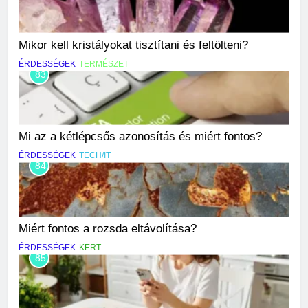
Mikor kell kristályokat tisztítani és feltölteni?
ÉRDESSÉGEK
TERMÉSZET
83
Mi az a kétlépcsős azonosítás és miért fontos?
ÉRDESSÉGEK
TECH/IT
84
Miért fontos a rozsda eltávolítása?
ÉRDESSÉGEK
KERT
85