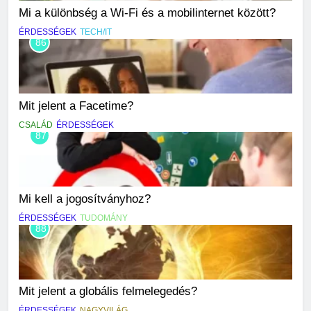
Mi a különbség a Wi-Fi és a mobilinternet között?
ÉRDESSÉGEK
TECH/IT
86
Mit jelent a Facetime?
CSALÁD
ÉRDESSÉGEK
87
Mi kell a jogosítványhoz?
ÉRDESSÉGEK
TUDOMÁNY
88
Mit jelent a globális felmelegedés?
ÉRDESSÉGEK
NAGYVILÁG