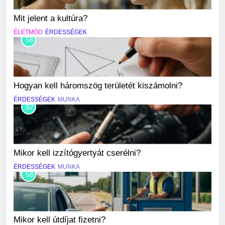
Mit jelent a kultúra?
ÉLETMÓD
ÉRDESSÉGEK
56
Hogyan kell háromszög területét kiszámolni?
ÉRDESSÉGEK
MUNKA
57
Mikor kell izzítógyertyát cserélni?
ÉRDESSÉGEK
MUNKA
58
Mikor kell útdíjat fizetni?