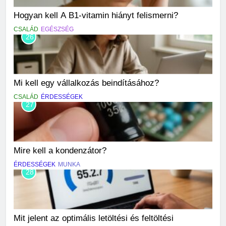
Hogyan kell A B1-vitamin hiányt felismerni?
CSALÁD
EGÉSZSÉG
26
Mi kell egy vállalkozás beindításához?
CSALÁD
ÉRDESSÉGEK
27
Mire kell a kondenzátor?
ÉRDESSÉGEK
MUNKA
28
Mit jelent az optimális letöltési és feltöltési