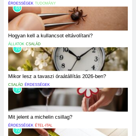
ÉRDESSÉGEK
TUDOMÁNY
69
Hogyan kell a kullancsot eltávolítani?
ÁLLATOK
CSALÁD
70
Mikor lesz a tavaszi óraátállítás 2026-ben?
CSALÁD
ÉRDESSÉGEK
71
Mit jelent a michelin csillag?
ÉRDESSÉGEK
ÉTEL-ITAL
72