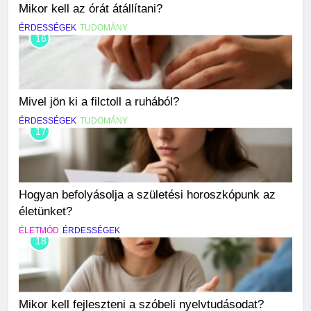
Mikor kell az órát átállítani?
ÉRDESSÉGEK
TUDOMÁNY
16
Mivel jön ki a filctoll a ruhából?
ÉRDESSÉGEK
TUDOMÁNY
17
Hogyan befolyásolja a születési horoszkópunk az
életünket?
ÉLETMÓD
ÉRDESSÉGEK
18
Mikor kell fejleszteni a szóbeli nyelvtudásodat?