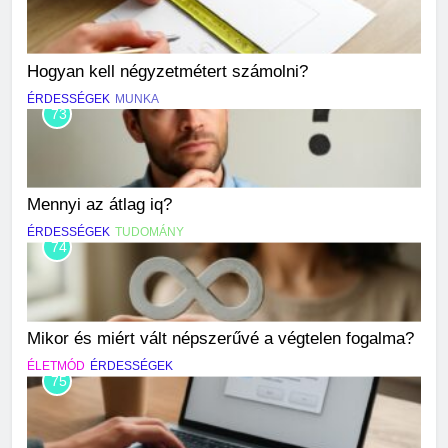
Hogyan kell négyzetmétert számolni?
ÉRDESSÉGEK
MUNKA
73
Mennyi az átlag iq?
ÉRDESSÉGEK
TUDOMÁNY
74
Mikor és miért vált népszerűvé a végtelen fogalma?
ÉLETMÓD
ÉRDESSÉGEK
75