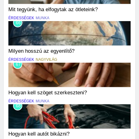
Mit tegyünk, ha elfogytak az ötleteink?
ÉRDESSÉGEK
MUNKA
66
Milyen hosszú az egyenlítő?
ÉRDESSÉGEK
NAGYVILÁG
67
Hogyan kell szöget szerkeszteni?
ÉRDESSÉGEK
MUNKA
68
Hogyan kell autót bikázni?