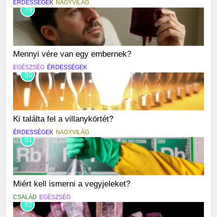
ÉRDESSÉGEK
NAGYVILÁG
79
Mennyi vére van egy embernek?
EGÉSZSÉG
ÉRDESSÉGEK
80
Ki találta fel a villanykörtét?
ÉRDESSÉGEK
NAGYVILÁG
81
Miért kell ismerni a vegyjeleket?
CSALÁD
EGÉSZSÉG
82