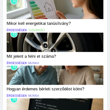
32
Mikor kell energetikai tanúsítvány?
ÉRDESSÉGEK
TUDOMÁNY
33
Mit jelent a felni et száma?
ÉRDESSÉGEK
MUNKA
34
Hogyan érdemes bérleti szerződést kötni?
ÉRDESSÉGEK
MUNKA
35