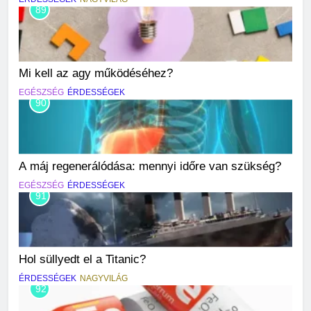
89
Mi kell az agy működéséhez?
EGÉSZSÉG
ÉRDESSÉGEK
90
A máj regenerálódása: mennyi időre van szükség?
EGÉSZSÉG
ÉRDESSÉGEK
91
Hol süllyedt el a Titanic?
ÉRDESSÉGEK
NAGYVILÁG
92