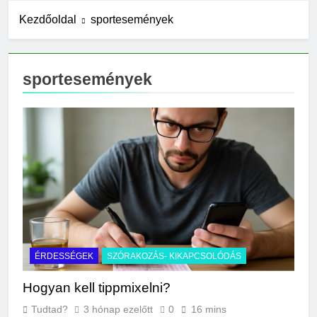
10 Óra Ezelőtt
Kezdőoldal
sportesemények
Miért zsibbad a kéz?
18 Óra Ezelőtt
Miért fáj a váll?
sportesemények
1 Nap Ezelőtt
Mire jó a kollagén?
1 Nap Ezelőtt
Mennyi a
végkielégítés?
2 Nap Ezelőtt
Mit jelent a magas
CRP?
2 Nap Ezelőtt
Mikor kell tetőt cserélni?
2 Nap Ezelőtt
ÉRDESSÉGEK
SZÓRAKOZÁS- KIKAPCSOLÓDÁS
Mit jelent a magas
vérnyomás?
Hogyan kell tippmixelni?
3 Nap Ezelőtt
Tudtad?
3 hónap ezelőtt
0
16 mins
Milyen fűtést érdemes