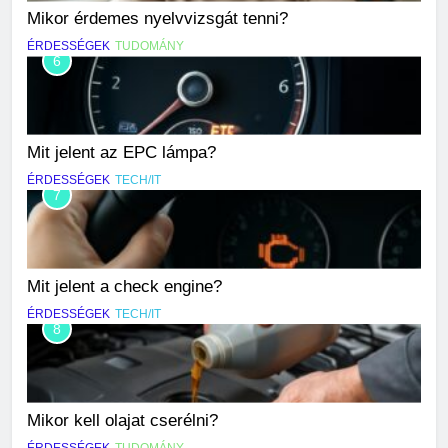
Mikor érdemes nyelvvizsgát tenni?
ÉRDESSÉGEK
TUDOMÁNY
6
Mit jelent az EPC lámpa?
ÉRDESSÉGEK
TECH/IT
7
Mit jelent a check engine?
ÉRDESSÉGEK
TECH/IT
8
Mikor kell olajat cserélni?
ÉRDESSÉGEK
TUDOMÁNY