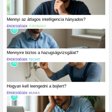
Mennyi az átlagos intelligencia hányados?
ÉRDESSÉGEK
TUDOMÁNY
63
Mennyire biztos a hazugságvizsgálat?
ÉRDESSÉGEK
TECH/IT
64
Hogyan kell leengedni a bojlert?
ÉRDESSÉGEK
MUNKA
65