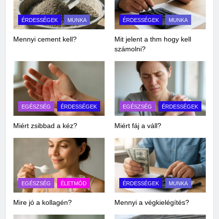
ÉRDESSÉGEK
MUNKA
ÉRDESSÉGEK
MUNKA
Mennyi cement kell?
Mit jelent a thm hogy kell
számolni?
EGÉSZSÉG
ÉRDESSÉGEK
EGÉSZSÉG
ÉRDESSÉGEK
Miért zsibbad a kéz?
Miért fáj a váll?
EGÉSZSÉG
ÉLETMÓD
ÉRDESSÉGEK
MUNKA
Mire jó a kollagén?
Mennyi a végkielégítés?