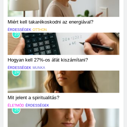
Miért kell takarékoskodni az energiával?
ÉRDESSÉGEK
OTTHON
23
Hogyan kell 27%-os áfát kiszámítani?
ÉRDESSÉGEK
MUNKA
24
Mit jelent a spiritualitás?
ÉLETMÓD
ÉRDESSÉGEK
25