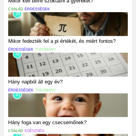
Mikor kell bilire szoktatni a gyereket?
CSALÁD
ÉRDESSÉGEK
39
Mikor fedezték fel a pi értékét, és miért fontos?
ÉRDESSÉGEK
TUDOMÁNY
40
Hány napból áll egy év?
ÉRDESSÉGEK
TUDOMÁNY
41
Hány foga van egy csecsemőnek?
CSALÁD
EGÉSZSÉG
42