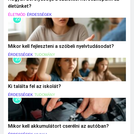
életünket?
ÉLETMÓD
ÉRDESSÉGEK
22
Mikor kell fejleszteni a szóbeli nyelvtudásodat?
ÉRDESSÉGEK
TUDOMÁNY
23
Ki találta fel az iskolát?
ÉRDESSÉGEK
TUDOMÁNY
24
Mikor kell akkumulátort cserélni az autóban?