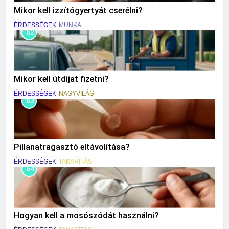
Mikor kell izzítógyertyát cserélni?
ÉRDESSÉGEK
MUNKA
62
Mikor kell útdíjat fizetni?
ÉRDESSÉGEK
NAGYVILÁG
63
Pillanatragasztó eltávolítása?
ÉRDESSÉGEK
TAKARÍTÁS
64
Hogyan kell a mosószódát használni?