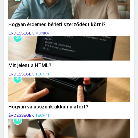
Hogyan érdemes bérleti szerződést kötni?
ÉRDESSÉGEK
MUNKA
39
Mit jelent a HTML?
ÉRDESSÉGEK
TECH/IT
40
Hogyan válasszunk akkumulátort?
ÉRDESSÉGEK
TECH/IT
41