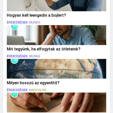
Hogyan kell leengedni a bojlert?
ÉRDESSÉGEK
MUNKA
69
Mit tegyünk, ha elfogytak az ötleteink?
ÉRDESSÉGEK
MUNKA
70
Milyen hosszú az egyenlítő?
ÉRDESSÉGEK
NAGYVILÁG
71