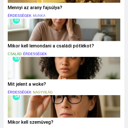
Mennyi az arany fajsúlya?
ÉRDESSÉGEK
MUNKA
52
Mikor kell lemondani a családi pótlékot?
CSALÁD
ÉRDESSÉGEK
53
Mit jelent a woke?
ÉRDESSÉGEK
NAGYVILÁG
54
Mikor kell szemüveg?