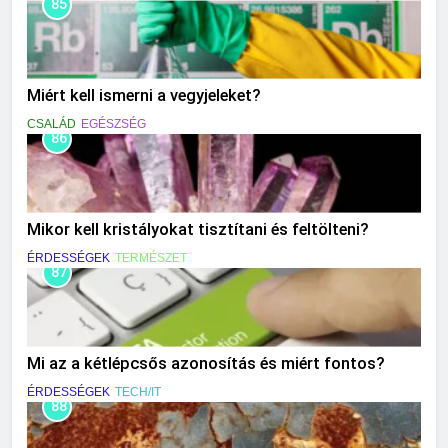
85
Miért kell ismerni a vegyjeleket?
CSALÁD
EGÉSZSÉG
86
Mikor kell kristályokat tisztítani és feltölteni?
ÉRDESSÉGEK
TERMÉSZET
87
Mi az a kétlépcsős azonosítás és miért fontos?
ÉRDESSÉGEK
TECH/IT
88