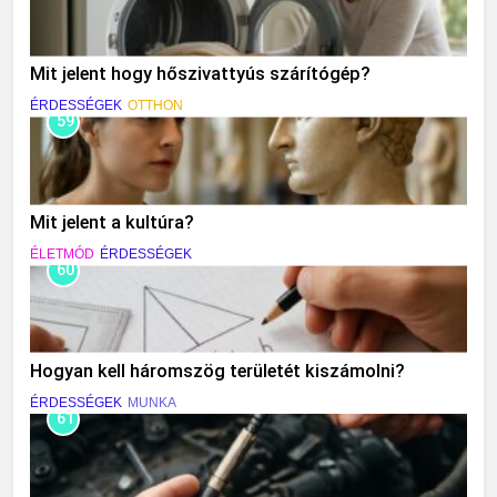
Mit jelent hogy hőszivattyús szárítógép?
ÉRDESSÉGEK
OTTHON
59
Mit jelent a kultúra?
ÉLETMÓD
ÉRDESSÉGEK
60
Hogyan kell háromszög területét kiszámolni?
ÉRDESSÉGEK
MUNKA
61