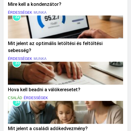
Mire kell a kondenzátor?
ÉRDESSÉGEK
MUNKA
32
Mit jelent az optimális letöltési és feltöltési
sebesség?
ÉRDESSÉGEK
MUNKA
33
Hova kell beadni a válókeresetet?
CSALÁD
ÉRDESSÉGEK
34
Mit jelent a családi adókedvezmény?