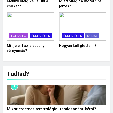
Mennyi ideig kell sütni a
Miért világít a motorhiba
csirkét?
jelzés?
EGÉSZSÉG
ÉRDESSÉGEK
ÉRDESSÉGEK
MUNKA
Mit jelent az alacsony
Hogyan kell glettelni?
vérnyomás?
Tudtad?
1
Mikor érdemes asztrológiai tanácsadást kérni?