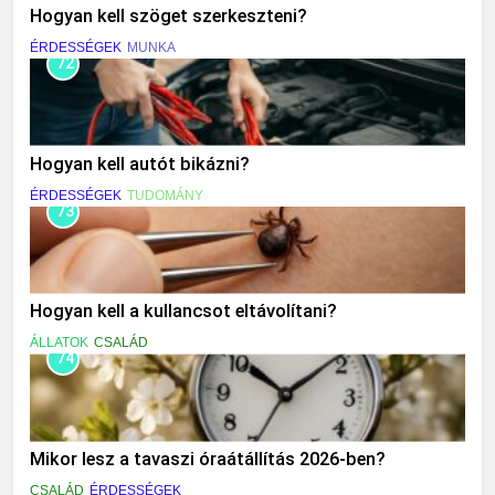
Hogyan kell szöget szerkeszteni?
ÉRDESSÉGEK
MUNKA
72
Hogyan kell autót bikázni?
ÉRDESSÉGEK
TUDOMÁNY
73
Hogyan kell a kullancsot eltávolítani?
ÁLLATOK
CSALÁD
74
Mikor lesz a tavaszi óraátállítás 2026-ben?
CSALÁD
ÉRDESSÉGEK