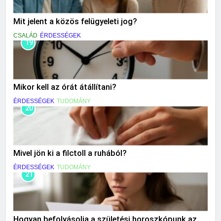
Mit jelent a közös felügyeleti jog?
CSALÁD
ÉRDESSÉGEK
19
Mikor kell az órát átállítani?
ÉRDESSÉGEK
TUDOMÁNY
20
Mivel jön ki a filctoll a ruhából?
ÉRDESSÉGEK
TUDOMÁNY
21
Hogyan befolyásolja a születési horoszkópunk az