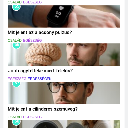
CSALÁD
EGÉSZSÉG
55
Mit jelent az alacsony pulzus?
CSALÁD
EGÉSZSÉG
56
Jobb agyfélteke miért felelős?
EGÉSZSÉG
ÉRDESSÉGEK
57
Mit jelent a cilinderes szemüveg?
CSALÁD
EGÉSZSÉG
58