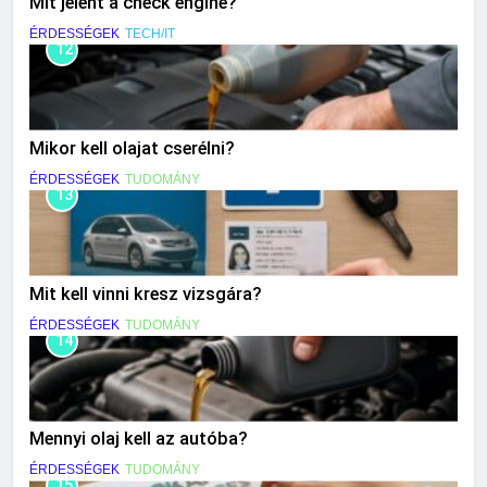
Mit jelent a check engine?
ÉRDESSÉGEK
TECH/IT
12
Mikor kell olajat cserélni?
ÉRDESSÉGEK
TUDOMÁNY
13
Mit kell vinni kresz vizsgára?
ÉRDESSÉGEK
TUDOMÁNY
14
Mennyi olaj kell az autóba?
ÉRDESSÉGEK
TUDOMÁNY
15