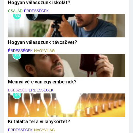
Hogyan válasszunk iskolát?
CSALÁD
ÉRDESSÉGEK
82
Hogyan válasszunk távcsövet?
ÉRDESSÉGEK
NAGYVILÁG
83
Mennyi vére van egy embernek?
EGÉSZSÉG
ÉRDESSÉGEK
84
Ki találta fel a villanykörtét?
ÉRDESSÉGEK
NAGYVILÁG