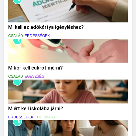
Mi kell az adókártya igényléshez?
CSALÁD
ÉRDESSÉGEK
16
Mikor kell cukrot mérni?
CSALÁD
EGÉSZSÉG
17
Miért kell iskolába járni?
ÉRDESSÉGEK
TUDOMÁNY
18