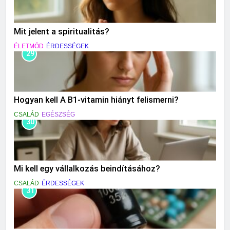
Mit jelent a spiritualitás?
ÉLETMÓD
ÉRDESSÉGEK
29
Hogyan kell A B1-vitamin hiányt felismerni?
CSALÁD
EGÉSZSÉG
30
Mi kell egy vállalkozás beindításához?
CSALÁD
ÉRDESSÉGEK
31