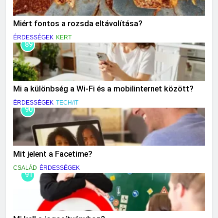
Miért fontos a rozsda eltávolítása?
ÉRDESSÉGEK
KERT
89
Mi a különbség a Wi-Fi és a mobilinternet között?
ÉRDESSÉGEK
TECH/IT
90
Mit jelent a Facetime?
CSALÁD
ÉRDESSÉGEK
91