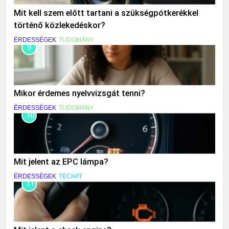
Mit kell szem előtt tartani a szükségpótkerékkel
történő közlekedéskor?
ÉRDESSÉGEK
TUDOMÁNY
9
Mikor érdemes nyelvvizsgát tenni?
ÉRDESSÉGEK
TUDOMÁNY
10
Mit jelent az EPC lámpa?
ÉRDESSÉGEK
TECH/IT
11