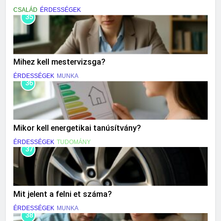
CSALÁD
ÉRDESSÉGEK
35
Mihez kell mestervizsga?
ÉRDESSÉGEK
MUNKA
36
Mikor kell energetikai tanúsítvány?
ÉRDESSÉGEK
TUDOMÁNY
37
Mit jelent a felni et száma?
ÉRDESSÉGEK
MUNKA
38