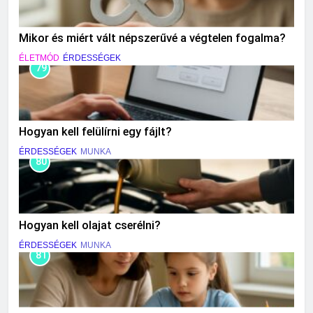
Mikor és miért vált népszerűvé a végtelen fogalma?
ÉLETMÓD
ÉRDESSÉGEK
79
Hogyan kell felülírni egy fájlt?
ÉRDESSÉGEK
MUNKA
80
Hogyan kell olajat cserélni?
ÉRDESSÉGEK
MUNKA
81