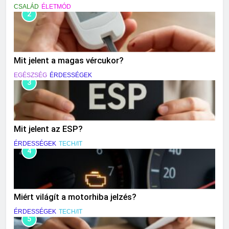
CSALÁD
ÉLETMÓD
2
Mit jelent a magas vércukor?
EGÉSZSÉG
ÉRDESSÉGEK
3
Mit jelent az ESP?
ÉRDESSÉGEK
TECH/IT
4
Miért világít a motorhiba jelzés?
ÉRDESSÉGEK
TECH/IT
5