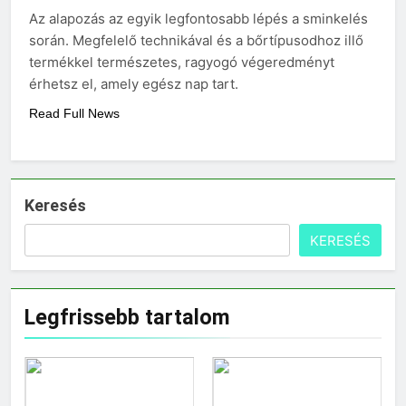
3 Nap Ezelőtt
Az alapozás az egyik legfontosabb lépés a sminkelés
Mennyi cement kell?
során. Megfelelő technikával és a bőrtípusodhoz illő
3 Nap Ezelőtt
termékkel természetes, ragyogó végeredményt
érhetsz el, amely egész nap tart.
Read Full News
Keresés
KERESÉS
Legfrissebb tartalom