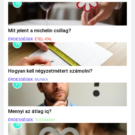
75
Mit jelent a michelin csillag?
ÉRDESSÉGEK
ÉTEL-ITAL
76
Hogyan kell négyzetmétert számolni?
ÉRDESSÉGEK
MUNKA
77
Mennyi az átlag iq?
ÉRDESSÉGEK
TUDOMÁNY
78