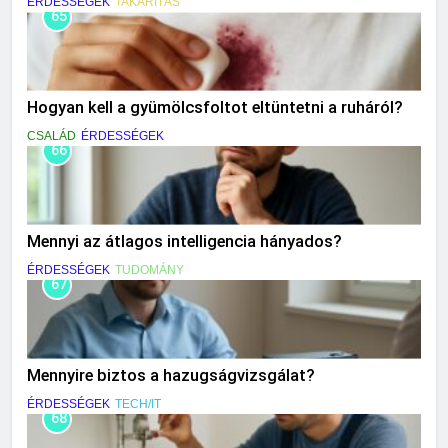
ÉRDESSÉGEK
TAKARÍTÁS
65
Hogyan kell a gyümölcsfoltot eltüntetni a ruháról?
CSALÁD
ÉRDESSÉGEK
66
Mennyi az átlagos intelligencia hányados?
ÉRDESSÉGEK
TUDOMÁNY
67
Mennyire biztos a hazugságvizsgálat?
ÉRDESSÉGEK
TECH/IT
68