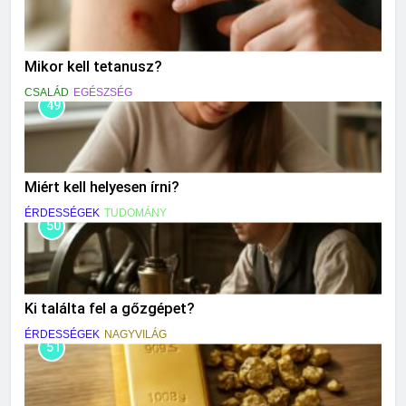
Mikor kell tetanusz?
CSALÁD
EGÉSZSÉG
49
Miért kell helyesen írni?
ÉRDESSÉGEK
TUDOMÁNY
50
Ki találta fel a gőzgépet?
ÉRDESSÉGEK
NAGYVILÁG
51