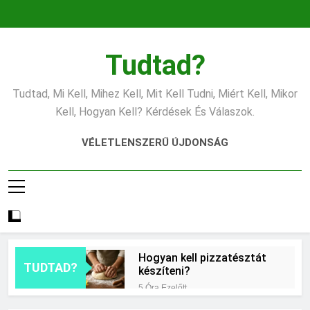
Ugrás
a
tartalomra
Tudtad?
Tudtad, Mi Kell, Mihez Kell, Mit Kell Tudni, Miért Kell, Mikor
Kell, Hogyan Kell? Kérdések És Válaszok.
VÉLETLENSZERŰ ÚJDONSÁG
Hogyan kell pizzatésztát
TUDTAD?
készíteni?
5 Óra Ezelőtt
Mikor érdemes asztrológiai