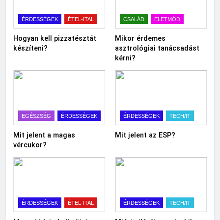
ÉRDESSÉGEK
ÉTEL-ITAL
CSALÁD
ÉLETMÓD
Hogyan kell pizzatésztát
Mikor érdemes
készíteni?
asztrológiai tanácsadást
kérni?
EGÉSZSÉG
ÉRDESSÉGEK
ÉRDESSÉGEK
TECH/IT
Mit jelent a magas
Mit jelent az ESP?
vércukor?
ÉRDESSÉGEK
ÉTEL-ITAL
ÉRDESSÉGEK
TECH/IT