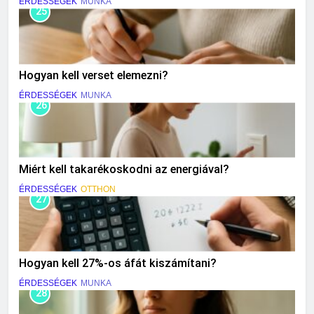
ÉRDESSÉGEK
MUNKA
25
Hogyan kell verset elemezni?
ÉRDESSÉGEK
MUNKA
26
Miért kell takarékoskodni az energiával?
ÉRDESSÉGEK
OTTHON
27
Hogyan kell 27%-os áfát kiszámítani?
ÉRDESSÉGEK
MUNKA
28