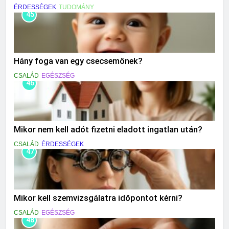
ÉRDESSÉGEK
TUDOMÁNY
45
Hány foga van egy csecsemőnek?
CSALÁD
EGÉSZSÉG
46
Mikor nem kell adót fizetni eladott ingatlan után?
CSALÁD
ÉRDESSÉGEK
47
Mikor kell szemvizsgálatra időpontot kérni?
CSALÁD
EGÉSZSÉG
48