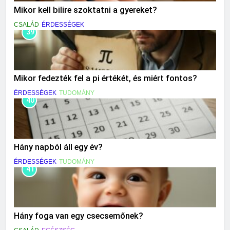
Mikor kell bilire szoktatni a gyereket?
CSALÁD
ÉRDESSÉGEK
39
Mikor fedezték fel a pi értékét, és miért fontos?
ÉRDESSÉGEK
TUDOMÁNY
40
Hány napból áll egy év?
ÉRDESSÉGEK
TUDOMÁNY
41
Hány foga van egy csecsemőnek?