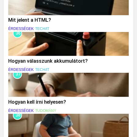
Mit jelent a HTML?
ÉRDESSÉGEK
TECH/IT
36
Hogyan válasszunk akkumulátort?
ÉRDESSÉGEK
TECH/IT
37
Hogyan kell írni helyesen?
ÉRDESSÉGEK
TUDOMÁNY
38