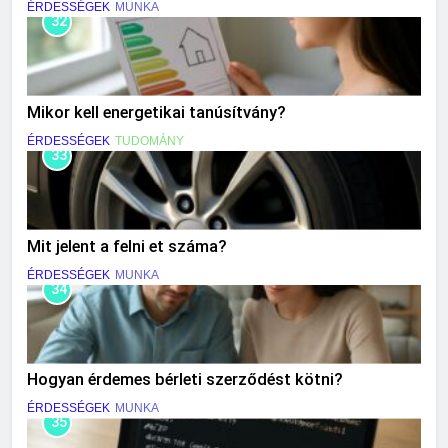
ÉRDESSÉGEK
MUNKA
32
Mikor kell energetikai tanúsítvány?
ÉRDESSÉGEK
TUDOMÁNY
33
Mit jelent a felni et száma?
ÉRDESSÉGEK
MUNKA
34
Hogyan érdemes bérleti szerződést kötni?
ÉRDESSÉGEK
MUNKA
35