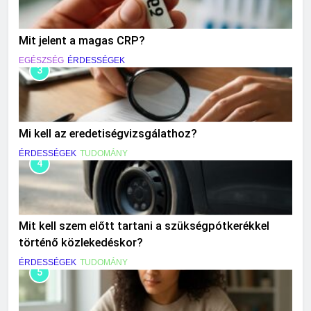
Mit jelent a magas CRP?
EGÉSZSÉG
ÉRDESSÉGEK
3
Mi kell az eredetiségvizsgálathoz?
ÉRDESSÉGEK
TUDOMÁNY
4
Mit kell szem előtt tartani a szükségpótkerékkel
történő közlekedéskor?
ÉRDESSÉGEK
TUDOMÁNY
5