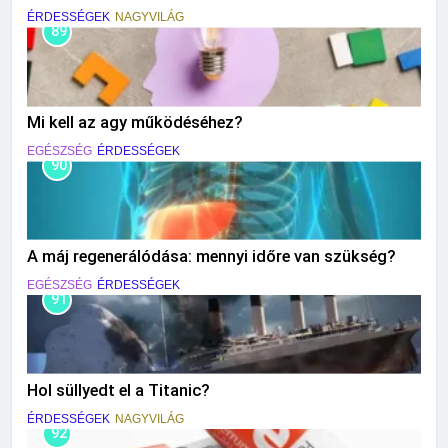
ÉRDESSÉGEK
NAGYVILÁG
89
Mi kell az agy működéséhez?
EGÉSZSÉG
ÉRDESSÉGEK
90
A máj regenerálódása: mennyi időre van szükség?
EGÉSZSÉG
ÉRDESSÉGEK
91
Hol süllyedt el a Titanic?
ÉRDESSÉGEK
NAGYVILÁG
92