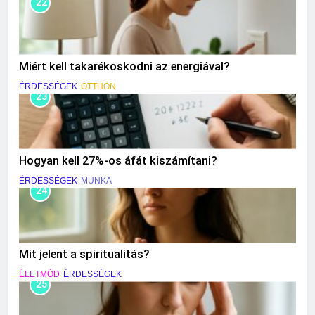
22
Miért kell takarékoskodni az energiával?
ÉRDESSÉGEK
OTTHON
23
Hogyan kell 27%-os áfát kiszámítani?
ÉRDESSÉGEK
MUNKA
24
Mit jelent a spiritualitás?
ÉLETMÓD
ÉRDESSÉGEK
25