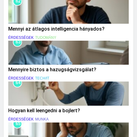
62
Mennyi az átlagos intelligencia hányados?
ÉRDESSÉGEK
TUDOMÁNY
63
Mennyire biztos a hazugságvizsgálat?
ÉRDESSÉGEK
TECH/IT
64
Hogyan kell leengedni a bojlert?
ÉRDESSÉGEK
MUNKA
65