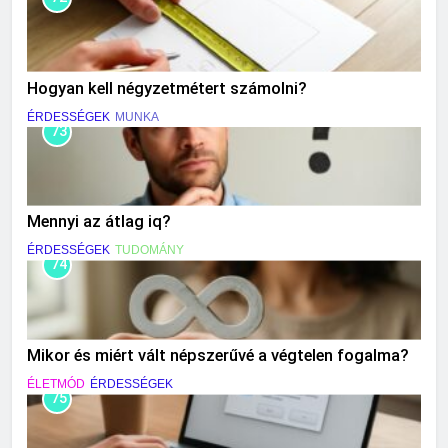
Hogyan kell négyzetmétert számolni?
ÉRDESSÉGEK
MUNKA
73
Mennyi az átlag iq?
ÉRDESSÉGEK
TUDOMÁNY
74
Mikor és miért vált népszerűvé a végtelen fogalma?
ÉLETMÓD
ÉRDESSÉGEK
75