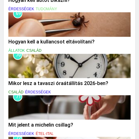
Hogyan kell autót bikázni?
ÉRDESSÉGEK
TUDOMÁNY
69
Hogyan kell a kullancsot eltávolítani?
ÁLLATOK
CSALÁD
70
Mikor lesz a tavaszi óraátállítás 2026-ben?
CSALÁD
ÉRDESSÉGEK
71
Mit jelent a michelin csillag?
ÉRDESSÉGEK
ÉTEL-ITAL
72