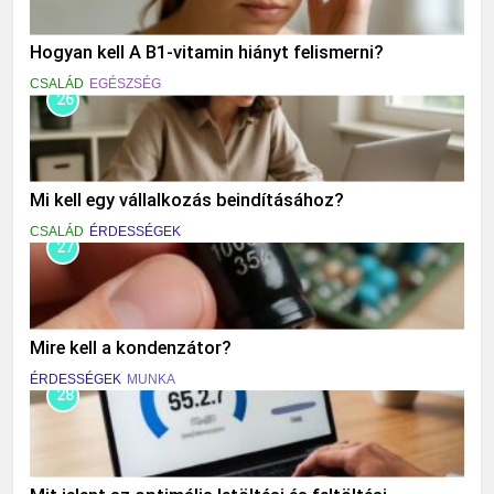
Hogyan kell A B1-vitamin hiányt felismerni?
CSALÁD
EGÉSZSÉG
26
Mi kell egy vállalkozás beindításához?
CSALÁD
ÉRDESSÉGEK
27
Mire kell a kondenzátor?
ÉRDESSÉGEK
MUNKA
28