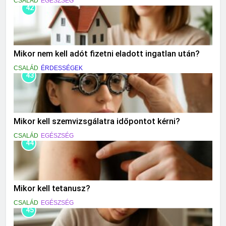
CSALÁD
EGÉSZSÉG
42
Mikor nem kell adót fizetni eladott ingatlan után?
CSALÁD
ÉRDESSÉGEK
43
Mikor kell szemvizsgálatra időpontot kérni?
CSALÁD
EGÉSZSÉG
44
Mikor kell tetanusz?
CSALÁD
EGÉSZSÉG
45