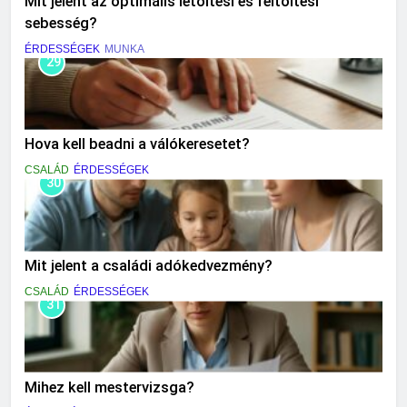
Mit jelent az optimális letöltési és feltöltési
sebesség?
ÉRDESSÉGEK
MUNKA
29
Hova kell beadni a válókeresetet?
CSALÁD
ÉRDESSÉGEK
30
Mit jelent a családi adókedvezmény?
CSALÁD
ÉRDESSÉGEK
31
Mihez kell mestervizsga?