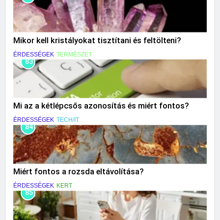
Mikor kell kristályokat tisztítani és feltölteni?
ÉRDESSÉGEK
TERMÉSZET
83
Mi az a kétlépcsős azonosítás és miért fontos?
ÉRDESSÉGEK
TECH/IT
84
Miért fontos a rozsda eltávolítása?
ÉRDESSÉGEK
KERT
85