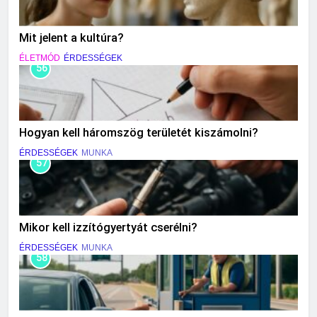
Mit jelent a kultúra?
ÉLETMÓD
ÉRDESSÉGEK
56
Hogyan kell háromszög területét kiszámolni?
ÉRDESSÉGEK
MUNKA
57
Mikor kell izzítógyertyát cserélni?
ÉRDESSÉGEK
MUNKA
58