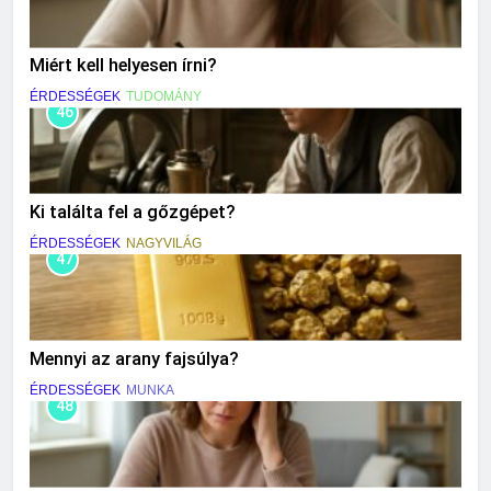
Miért kell helyesen írni?
ÉRDESSÉGEK
TUDOMÁNY
46
Ki találta fel a gőzgépet?
ÉRDESSÉGEK
NAGYVILÁG
47
Mennyi az arany fajsúlya?
ÉRDESSÉGEK
MUNKA
48