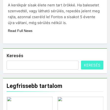
A kerékpár sisak élete nem tart örökké. Ha balesetet
3 Nap Ezelőtt
szenvedtél, vagy látható sérülés, repedés jelent meg
rajta, azonnal cseréld le! Fontos a sisakot 5 évente
újra váltani, még sérülés nélkül is.
Read Full News
Keresés
KERESÉS
Legfrissebb tartalom