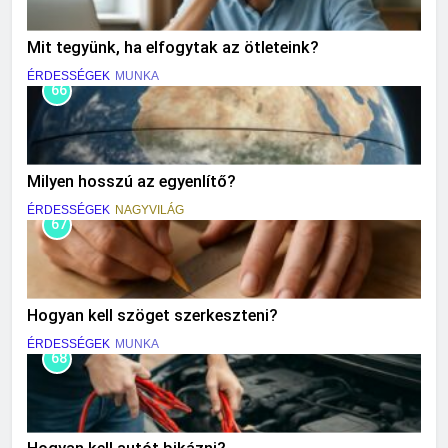
Mit tegyünk, ha elfogytak az ötleteink?
ÉRDESSÉGEK
MUNKA
66
Milyen hosszú az egyenlítő?
ÉRDESSÉGEK
NAGYVILÁG
67
Hogyan kell szöget szerkeszteni?
ÉRDESSÉGEK
MUNKA
68