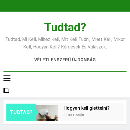
Ugrás
a
tartalomra
Tudtad?
Tudtad, Mi Kell, Mihez Kell, Mit Kell Tudni, Miért Kell, Mikor
Kell, Hogyan Kell? Kérdések És Válaszok.
VÉLETLENSZERŰ ÚJDONSÁG
Hogyan kell glettelni?
TUDTAD?
6 Óra Ezelőtt
Mikor kell büfiztetni a
babát?