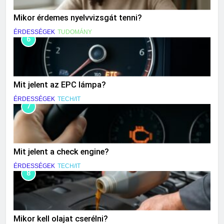
Mikor érdemes nyelvvizsgát tenni?
ÉRDESSÉGEK
TUDOMÁNY
6
Mit jelent az EPC lámpa?
ÉRDESSÉGEK
TECH/IT
7
Mit jelent a check engine?
ÉRDESSÉGEK
TECH/IT
8
Mikor kell olajat cserélni?