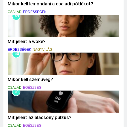
Mikor kell lemondani a családi pótlékot?
CSALÁD
ÉRDESSÉGEK
49
Mit jelent a woke?
ÉRDESSÉGEK
NAGYVILÁG
50
Mikor kell szemüveg?
CSALÁD
EGÉSZSÉG
51
Mit jelent az alacsony pulzus?
CSALÁD
EGÉSZSÉG