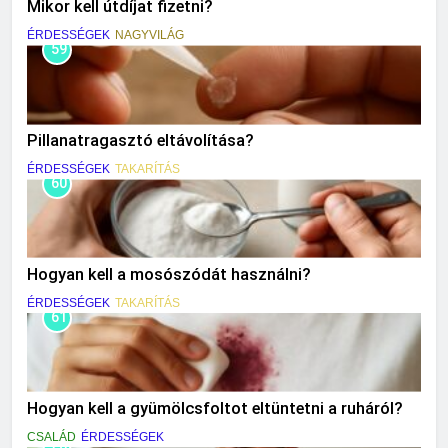
Mikor kell útdíjat fizetni?
ÉRDESSÉGEK
NAGYVILÁG
59
Pillanatragasztó eltávolítása?
ÉRDESSÉGEK
TAKARÍTÁS
60
Hogyan kell a mosószódát használni?
ÉRDESSÉGEK
TAKARÍTÁS
61
Hogyan kell a gyümölcsfoltot eltüntetni a ruháról?
CSALÁD
ÉRDESSÉGEK