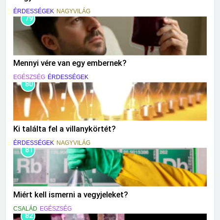
ÉRDESSÉGEK
NAGYVILÁG
79
Mennyi vére van egy embernek?
EGÉSZSÉG
ÉRDESSÉGEK
80
Ki találta fel a villanykörtét?
ÉRDESSÉGEK
NAGYVILÁG
81
Miért kell ismerni a vegyjeleket?
CSALÁD
EGÉSZSÉG
82