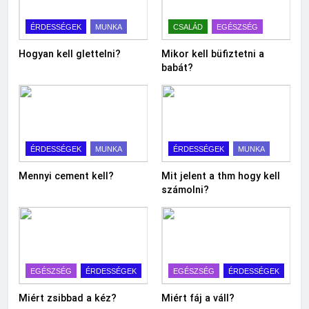
ÉRDESSÉGEK
MUNKA
CSALÁD
EGÉSZSÉG
Hogyan kell glettelni?
Mikor kell büfiztetni a
babát?
ÉRDESSÉGEK
MUNKA
ÉRDESSÉGEK
MUNKA
Mennyi cement kell?
Mit jelent a thm hogy kell
számolni?
EGÉSZSÉG
ÉRDESSÉGEK
EGÉSZSÉG
ÉRDESSÉGEK
Miért zsibbad a kéz?
Miért fáj a váll?