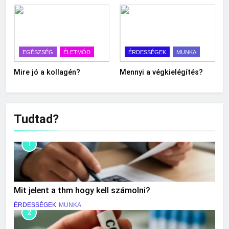
EGÉSZSÉG
ÉLETMÓD
ÉRDESSÉGEK
MUNKA
Mire jó a kollagén?
Mennyi a végkielégítés?
Tudtad?
1
Mit jelent a thm hogy kell számolni?
ÉRDESSÉGEK
MUNKA
2