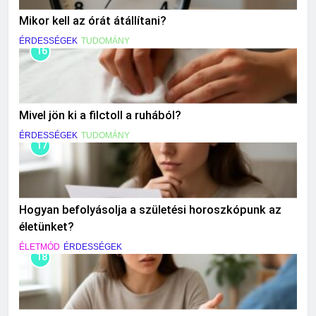
Mikor kell az órát átállítani?
ÉRDESSÉGEK
TUDOMÁNY
16
Mivel jön ki a filctoll a ruhából?
ÉRDESSÉGEK
TUDOMÁNY
17
Hogyan befolyásolja a születési horoszkópunk az
életünket?
ÉLETMÓD
ÉRDESSÉGEK
18