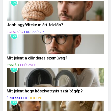
52
Jobb agyfélteke miért felelős?
EGÉSZSÉG
ÉRDESSÉGEK
53
Mit jelent a cilinderes szemüveg?
CSALÁD
EGÉSZSÉG
54
Mit jelent hogy hőszivattyús szárítógép?
ÉRDESSÉGEK
OTTHON
55