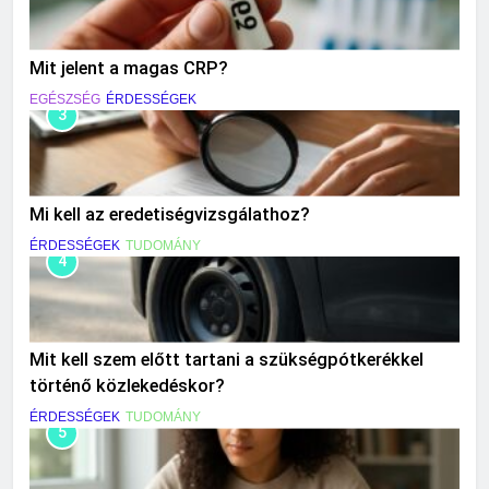
Mit jelent a magas CRP?
EGÉSZSÉG
ÉRDESSÉGEK
3
Mi kell az eredetiségvizsgálathoz?
ÉRDESSÉGEK
TUDOMÁNY
4
Mit kell szem előtt tartani a szükségpótkerékkel
történő közlekedéskor?
ÉRDESSÉGEK
TUDOMÁNY
5