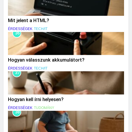
Mit jelent a HTML?
ÉRDESSÉGEK
TECH/IT
36
Hogyan válasszunk akkumulátort?
ÉRDESSÉGEK
TECH/IT
37
Hogyan kell írni helyesen?
ÉRDESSÉGEK
TUDOMÁNY
38