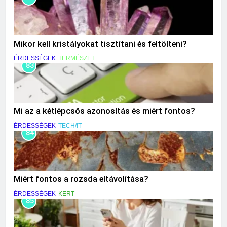
Mikor kell kristályokat tisztítani és feltölteni?
ÉRDESSÉGEK
TERMÉSZET
83
Mi az a kétlépcsős azonosítás és miért fontos?
ÉRDESSÉGEK
TECH/IT
84
Miért fontos a rozsda eltávolítása?
ÉRDESSÉGEK
KERT
85