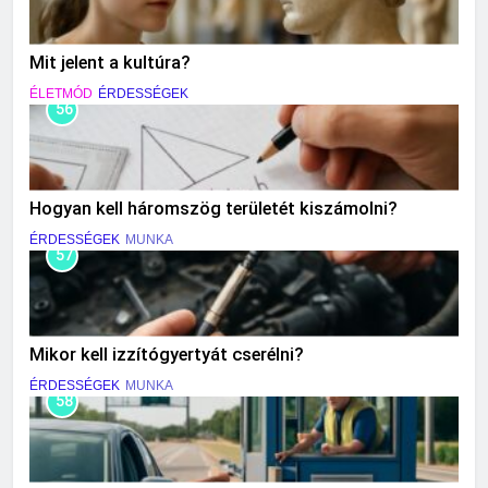
Mit jelent a kultúra?
ÉLETMÓD
ÉRDESSÉGEK
56
Hogyan kell háromszög területét kiszámolni?
ÉRDESSÉGEK
MUNKA
57
Mikor kell izzítógyertyát cserélni?
ÉRDESSÉGEK
MUNKA
58