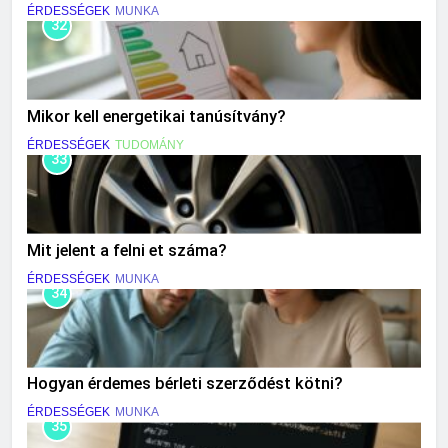
ÉRDESSÉGEK
MUNKA
32
Mikor kell energetikai tanúsítvány?
ÉRDESSÉGEK
TUDOMÁNY
33
Mit jelent a felni et száma?
ÉRDESSÉGEK
MUNKA
34
Hogyan érdemes bérleti szerződést kötni?
ÉRDESSÉGEK
MUNKA
35