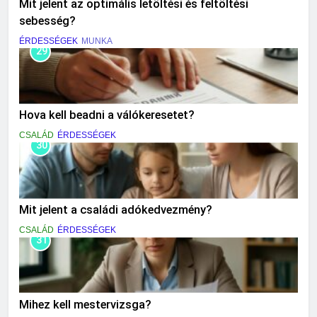
Mit jelent az optimális letöltési és feltöltési
sebesség?
ÉRDESSÉGEK
MUNKA
29
Hova kell beadni a válókeresetet?
CSALÁD
ÉRDESSÉGEK
30
Mit jelent a családi adókedvezmény?
CSALÁD
ÉRDESSÉGEK
31
Mihez kell mestervizsga?