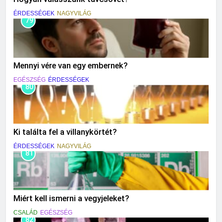
ÉRDESSÉGEK
NAGYVILÁG
79
Mennyi vére van egy embernek?
EGÉSZSÉG
ÉRDESSÉGEK
80
Ki találta fel a villanykörtét?
ÉRDESSÉGEK
NAGYVILÁG
81
Miért kell ismerni a vegyjeleket?
CSALÁD
EGÉSZSÉG
82