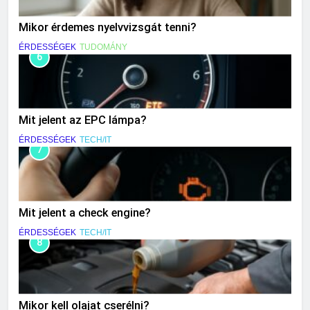
Mikor érdemes nyelvvizsgát tenni?
ÉRDESSÉGEK
TUDOMÁNY
6
Mit jelent az EPC lámpa?
ÉRDESSÉGEK
TECH/IT
7
Mit jelent a check engine?
ÉRDESSÉGEK
TECH/IT
8
Mikor kell olajat cserélni?