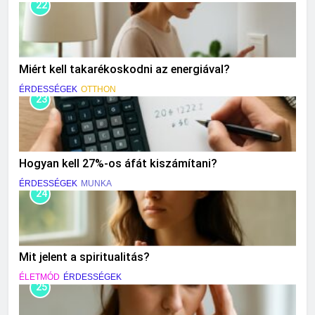
22
Miért kell takarékoskodni az energiával?
ÉRDESSÉGEK
OTTHON
23
Hogyan kell 27%-os áfát kiszámítani?
ÉRDESSÉGEK
MUNKA
24
Mit jelent a spiritualitás?
ÉLETMÓD
ÉRDESSÉGEK
25