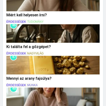
Miért kell helyesen írni?
ÉRDESSÉGEK
TUDOMÁNY
46
Ki találta fel a gőzgépet?
ÉRDESSÉGEK
NAGYVILÁG
47
Mennyi az arany fajsúlya?
ÉRDESSÉGEK
MUNKA
48