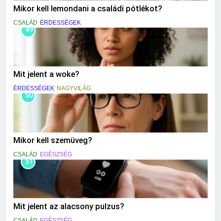
Mikor kell lemondani a családi pótlékot?
CSALÁD
ÉRDESSÉGEK
49
Mit jelent a woke?
ÉRDESSÉGEK
NAGYVILÁG
50
Mikor kell szemüveg?
CSALÁD
EGÉSZSÉG
51
Mit jelent az alacsony pulzus?
CSALÁD
EGÉSZSÉG