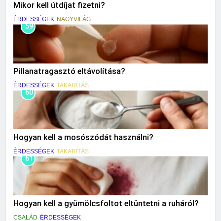
Mikor kell útdíjat fizetni?
ÉRDESSÉGEK
NAGYVILÁG
59
Pillanatragasztó eltávolítása?
ÉRDESSÉGEK
TAKARÍTÁS
60
Hogyan kell a mosószódát használni?
ÉRDESSÉGEK
TAKARÍTÁS
61
Hogyan kell a gyümölcsfoltot eltüntetni a ruháról?
CSALÁD
ÉRDESSÉGEK