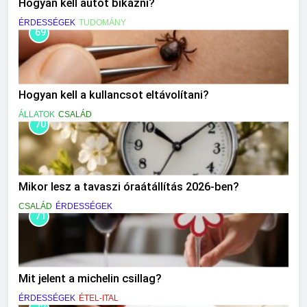
Hogyan kell autót bikázni?
ÉRDESSÉGEK
TUDOMÁNY
69
Hogyan kell a kullancsot eltávolítani?
ÁLLATOK
CSALÁD
70
Mikor lesz a tavaszi óraátállítás 2026-ben?
CSALÁD
ÉRDESSÉGEK
71
Mit jelent a michelin csillag?
ÉRDESSÉGEK
ÉTEL-ITAL