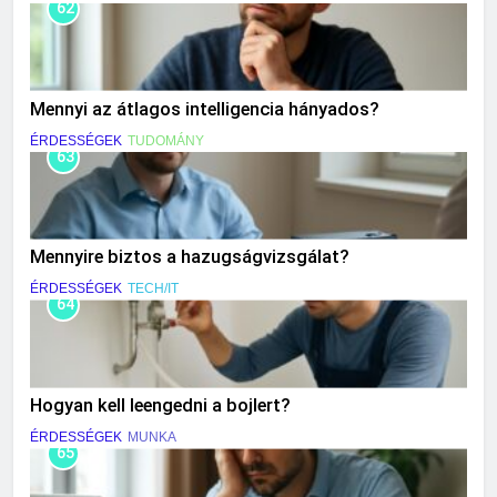
62
Mennyi az átlagos intelligencia hányados?
ÉRDESSÉGEK
TUDOMÁNY
63
Mennyire biztos a hazugságvizsgálat?
ÉRDESSÉGEK
TECH/IT
64
Hogyan kell leengedni a bojlert?
ÉRDESSÉGEK
MUNKA
65