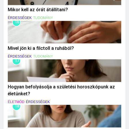
Mikor kell az órát átállítani?
ÉRDESSÉGEK
TUDOMÁNY
16
Mivel jön ki a filctoll a ruhából?
ÉRDESSÉGEK
TUDOMÁNY
17
Hogyan befolyásolja a születési horoszkópunk az
életünket?
ÉLETMÓD
ÉRDESSÉGEK
18