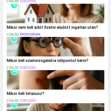
CSALÁD
EGÉSZSÉG
42
Mikor nem kell adót fizetni eladott ingatlan után?
CSALÁD
ÉRDESSÉGEK
43
Mikor kell szemvizsgálatra időpontot kérni?
CSALÁD
EGÉSZSÉG
44
Mikor kell tetanusz?
CSALÁD
EGÉSZSÉG
45