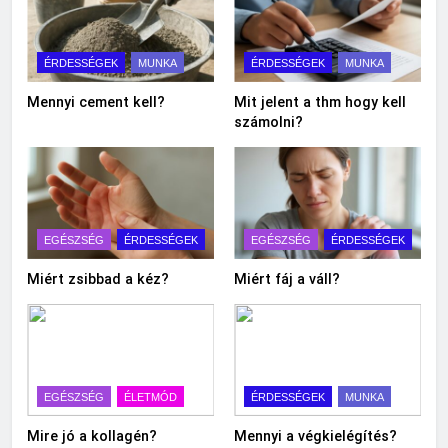
ÉRDESSÉGEK
MUNKA
ÉRDESSÉGEK
MUNKA
Mennyi cement kell?
Mit jelent a thm hogy kell
számolni?
EGÉSZSÉG
ÉRDESSÉGEK
EGÉSZSÉG
ÉRDESSÉGEK
Miért zsibbad a kéz?
Miért fáj a váll?
EGÉSZSÉG
ÉLETMÓD
ÉRDESSÉGEK
MUNKA
Mire jó a kollagén?
Mennyi a végkielégítés?