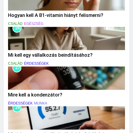
Hogyan kell A B1-vitamin hiányt felismerni?
CSALÁD
EGÉSZSÉG
26
Mi kell egy vállalkozás beindításához?
CSALÁD
ÉRDESSÉGEK
27
Mire kell a kondenzátor?
ÉRDESSÉGEK
MUNKA
28