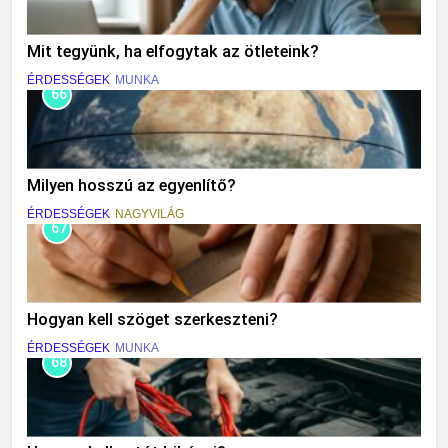
Mit tegyünk, ha elfogytak az ötleteink?
ÉRDESSÉGEK
MUNKA
66
Milyen hosszú az egyenlítő?
ÉRDESSÉGEK
NAGYVILÁG
67
Hogyan kell szöget szerkeszteni?
ÉRDESSÉGEK
MUNKA
68