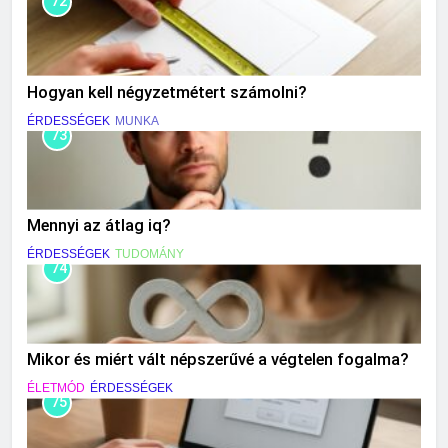
72
Hogyan kell négyzetmétert számolni?
ÉRDESSÉGEK
MUNKA
73
Mennyi az átlag iq?
ÉRDESSÉGEK
TUDOMÁNY
74
Mikor és miért vált népszerűvé a végtelen fogalma?
ÉLETMÓD
ÉRDESSÉGEK
75