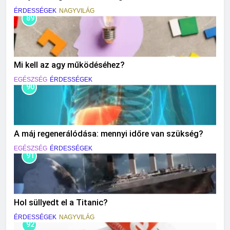
ÉRDESSÉGEK
NAGYVILÁG
89
Mi kell az agy működéséhez?
EGÉSZSÉG
ÉRDESSÉGEK
90
A máj regenerálódása: mennyi időre van szükség?
EGÉSZSÉG
ÉRDESSÉGEK
91
Hol süllyedt el a Titanic?
ÉRDESSÉGEK
NAGYVILÁG
92