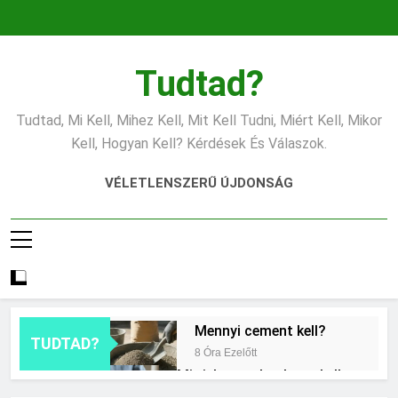
Ugrás
a
tartalomra
Tudtad?
Tudtad, Mi Kell, Mihez Kell, Mit Kell Tudni, Miért Kell, Mikor
Kell, Hogyan Kell? Kérdések És Válaszok.
VÉLETLENSZERŰ ÚJDONSÁG
Mennyi cement kell?
TUDTAD?
8 Óra Ezelőtt
Mit jelent a thm hogy kell
számolni?