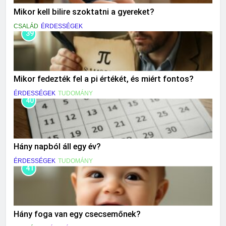
Mikor kell bilire szoktatni a gyereket?
CSALÁD
ÉRDESSÉGEK
39
Mikor fedezték fel a pi értékét, és miért fontos?
ÉRDESSÉGEK
TUDOMÁNY
40
Hány napból áll egy év?
ÉRDESSÉGEK
TUDOMÁNY
41
Hány foga van egy csecsemőnek?