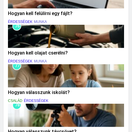
Hogyan kell felülírni egy fájlt?
ÉRDESSÉGEK
MUNKA
76
Hogyan kell olajat cserélni?
ÉRDESSÉGEK
MUNKA
77
Hogyan válasszunk iskolát?
CSALÁD
ÉRDESSÉGEK
78
Hogyan válasszunk távcsövet?