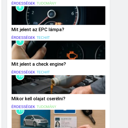
ÉRDESSÉGEK
TUDOMÁNY
8
Mit jelent az EPC lámpa?
ÉRDESSÉGEK
TECH/IT
9
Mit jelent a check engine?
ÉRDESSÉGEK
TECH/IT
10
Mikor kell olajat cserélni?
ÉRDESSÉGEK
TUDOMÁNY
11