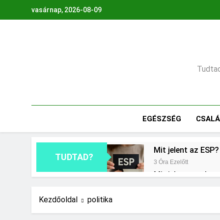
Ugrás
vasárnap, 2026-08-09
a
tartalomra
Tudtad,
EGÉSZSÉG
CSAL
Mit jelent az ESP?
TUDTAD?
3 Óra Ezelőtt
Mit jelent az ala
1 Nap Ezelőtt
Mennyi cement kel
Kezdőoldal
politika
2 Nap Ezelőtt