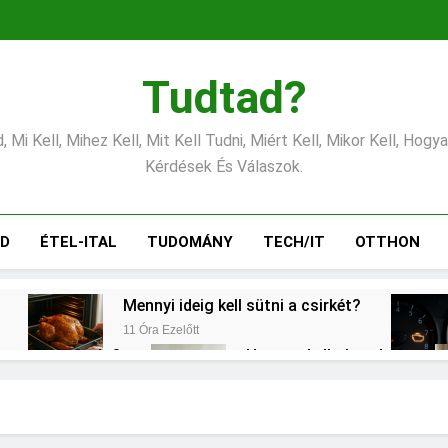
Tudtad?
 Mi Kell, Mihez Kell, Mit Kell Tudni, Miért Kell, Mikor Kell, Hogy
Kérdések És Válaszok.
ÁD
ÉTEL-ITAL
TUDOMÁNY
TECH/IT
OTTHON
Mennyi ideig kell sütni a csirkét?
11 Óra Ezelőtt
csony vérnyomás?
Hogyan kell glettelni?
1 Nap Ezelőtt
l?
Mit jelent a thm hogy kell számolni?
2 Nap Ezelőtt