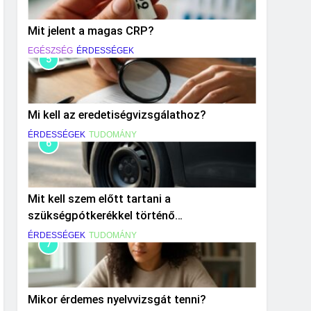
Mit jelent a magas CRP?
EGÉSZSÉG
ÉRDESSÉGEK
5
Mi kell az eredetiségvizsgálathoz?
ÉRDESSÉGEK
TUDOMÁNY
6
Mit kell szem előtt tartani a
szükségpótkerékkel történő
közlekedéskor?
ÉRDESSÉGEK
TUDOMÁNY
7
Mikor érdemes nyelvvizsgát tenni?