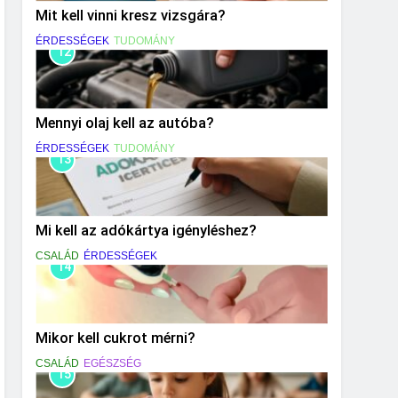
Mit kell vinni kresz vizsgára?
ÉRDESSÉGEK
TUDOMÁNY
12
Mennyi olaj kell az autóba?
ÉRDESSÉGEK
TUDOMÁNY
13
Mi kell az adókártya igényléshez?
CSALÁD
ÉRDESSÉGEK
14
Mikor kell cukrot mérni?
CSALÁD
EGÉSZSÉG
15