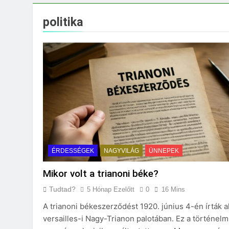
Miért fáj a váll?
3 Nap Ezelőtt
politika
ÉRDESSÉGEK
NAGYVILÁG
ÜNNEPEK
Mikor volt a trianoni béke?
Tudtad?
5 Hónap Ezelőtt
0
16 Mins
A trianoni békeszerződést 1920. június 4-én írták a
versailles-i Nagy-Trianon palotában. Ez a történelm