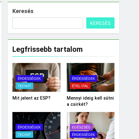
Keresés
KERESÉS
Legfrissebb tartalom
ÉRDESSÉGEK
ÉRDESSÉGEK
TECH/IT
ÉTEL-ITAL
Mit jelent az ESP?
Mennyi ideig kell sütni
a csirkét?
ÉRDESSÉGEK
EGÉSZSÉG
TECH/IT
ÉRDESSÉGEK