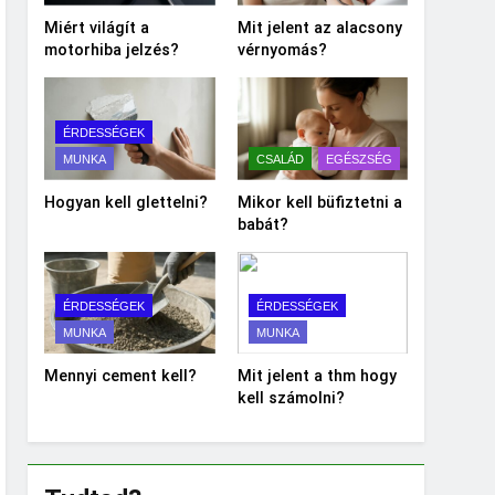
Miért világít a
Mit jelent az alacsony
motorhiba jelzés?
vérnyomás?
ÉRDESSÉGEK
MUNKA
CSALÁD
EGÉSZSÉG
Hogyan kell glettelni?
Mikor kell büfiztetni a
babát?
ÉRDESSÉGEK
ÉRDESSÉGEK
MUNKA
MUNKA
Mennyi cement kell?
Mit jelent a thm hogy
kell számolni?