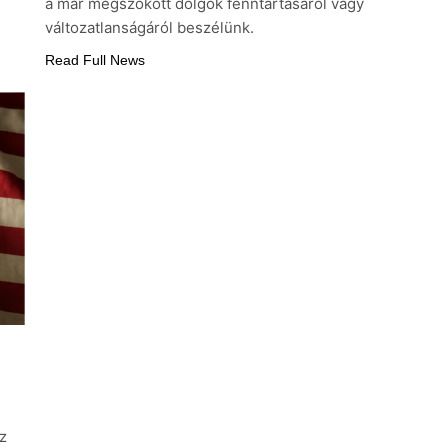
a már megszokott dolgok fenntartásáról vagy
változatlanságáról beszélünk.
Read Full News
z