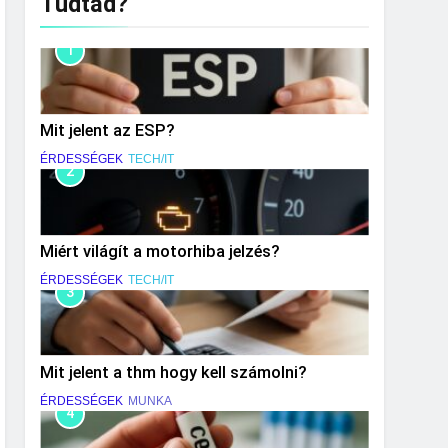
Tudtad?
1
Mit jelent az ESP?
ÉRDESSÉGEK
TECH/IT
2
Miért világít a motorhiba jelzés?
ÉRDESSÉGEK
TECH/IT
3
Mit jelent a thm hogy kell számolni?
ÉRDESSÉGEK
MUNKA
4