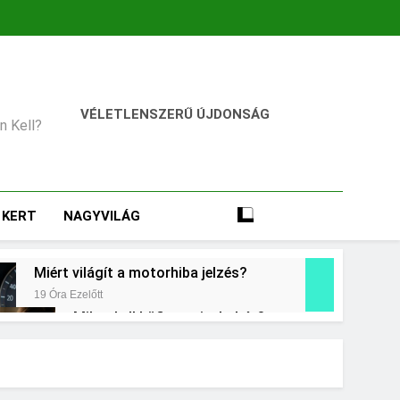
VÉLETLENSZERŰ ÚJDONSÁG
an Kell?
KERT
NAGYVILÁG
Miért világít a motorhiba jelzés?
19 Óra Ezelőtt
Mikor kell büfiztetni a babát?
2 Nap Ezelőtt
Miért zsibbad a kéz?
3 Nap Ezelőtt