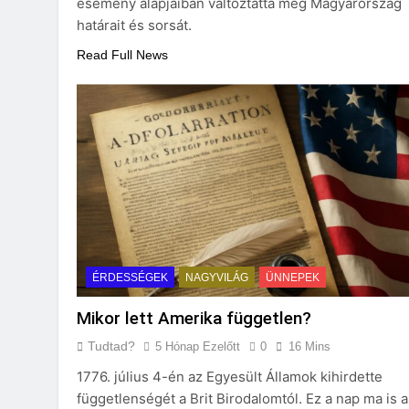
esemény alapjaiban változtatta meg Magyarország
határait és sorsát.
Read Full News
ÉRDESSÉGEK
NAGYVILÁG
ÜNNEPEK
Mikor lett Amerika független?
Tudtad?
5 Hónap Ezelőtt
0
16 Mins
1776. július 4-én az Egyesült Államok kihirdette
függetlenségét a Brit Birodalomtól. Ez a nap ma is a