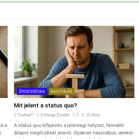
ÉRDESSÉGEK
NAGYVILÁG
Mit jelent a status quo?
Tudtad?
5 Hónap Ezelőtt
0
15 Mins
lá a
A status quo kifejezés a jelenlegi helyzet, fennálló
i
állapot megőrzését jelenti. Gyakran használjuk, amikor