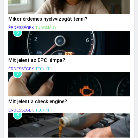
Mikor érdemes nyelvvizsgát tenni?
ÉRDESSÉGEK
TUDOMÁNY
6
Mit jelent az EPC lámpa?
ÉRDESSÉGEK
TECH/IT
7
Mit jelent a check engine?
ÉRDESSÉGEK
TECH/IT
8