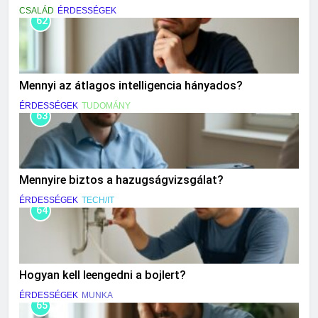
CSALÁD
ÉRDESSÉGEK
62
Mennyi az átlagos intelligencia hányados?
ÉRDESSÉGEK
TUDOMÁNY
63
Mennyire biztos a hazugságvizsgálat?
ÉRDESSÉGEK
TECH/IT
64
Hogyan kell leengedni a bojlert?
ÉRDESSÉGEK
MUNKA
65