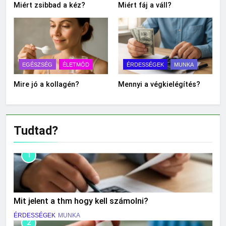
Miért zsibbad a kéz?
Miért fáj a váll?
EGÉSZSÉG
ÉLETMÓD
ÉRDESSÉGEK
MUNKA
Mire jó a kollagén?
Mennyi a végkielégítés?
Tudtad?
1
Mit jelent a thm hogy kell számolni?
ÉRDESSÉGEK
MUNKA
2