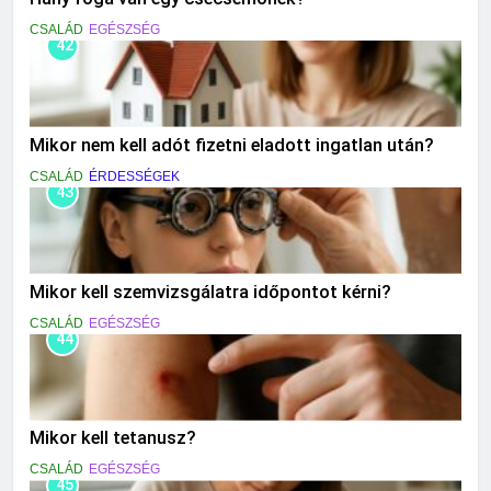
CSALÁD
EGÉSZSÉG
42
Mikor nem kell adót fizetni eladott ingatlan után?
CSALÁD
ÉRDESSÉGEK
43
Mikor kell szemvizsgálatra időpontot kérni?
CSALÁD
EGÉSZSÉG
44
Mikor kell tetanusz?
CSALÁD
EGÉSZSÉG
45