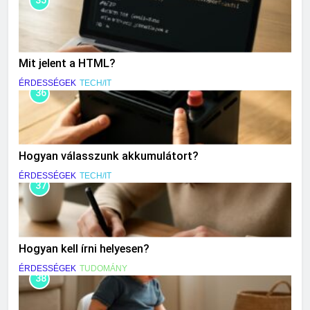
35
Mit jelent a HTML?
ÉRDESSÉGEK
TECH/IT
36
Hogyan válasszunk akkumulátort?
ÉRDESSÉGEK
TECH/IT
37
Hogyan kell írni helyesen?
ÉRDESSÉGEK
TUDOMÁNY
38