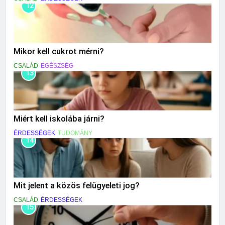
12
Mikor kell cukrot mérni?
CSALÁD
EGÉSZSÉG
13
Miért kell iskolába járni?
ÉRDESSÉGEK
TUDOMÁNY
14
Mit jelent a közös felügyeleti jog?
CSALÁD
ÉRDESSÉGEK
15