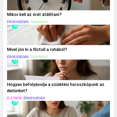
Mikor kell az órát átállítani?
ÉRDESSÉGEK
TUDOMÁNY
16
Mivel jön ki a filctoll a ruhából?
ÉRDESSÉGEK
TUDOMÁNY
17
Hogyan befolyásolja a születési horoszkópunk az
életünket?
ÉLETMÓD
ÉRDESSÉGEK
18