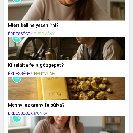
Miért kell helyesen írni?
ÉRDESSÉGEK
TUDOMÁNY
46
Ki találta fel a gőzgépet?
ÉRDESSÉGEK
NAGYVILÁG
47
Mennyi az arany fajsúlya?
ÉRDESSÉGEK
MUNKA
48