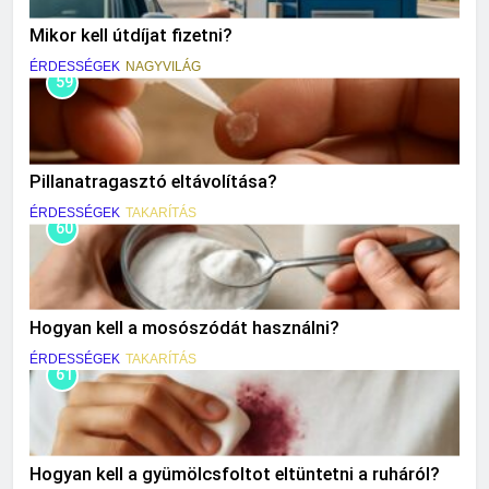
Mikor kell útdíjat fizetni?
ÉRDESSÉGEK
NAGYVILÁG
59
Pillanatragasztó eltávolítása?
ÉRDESSÉGEK
TAKARÍTÁS
60
Hogyan kell a mosószódát használni?
ÉRDESSÉGEK
TAKARÍTÁS
61
Hogyan kell a gyümölcsfoltot eltüntetni a ruháról?