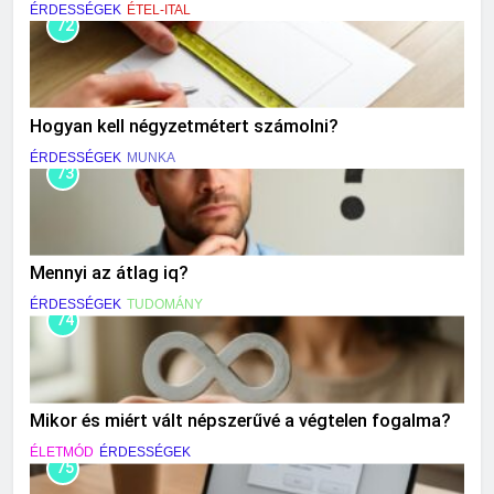
ÉRDESSÉGEK
ÉTEL-ITAL
72
Hogyan kell négyzetmétert számolni?
ÉRDESSÉGEK
MUNKA
73
Mennyi az átlag iq?
ÉRDESSÉGEK
TUDOMÁNY
74
Mikor és miért vált népszerűvé a végtelen fogalma?
ÉLETMÓD
ÉRDESSÉGEK
75