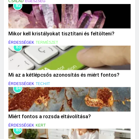
CSALÁD
EGÉSZSÉG
82
Mikor kell kristályokat tisztítani és feltölteni?
ÉRDESSÉGEK
TERMÉSZET
83
Mi az a kétlépcsős azonosítás és miért fontos?
ÉRDESSÉGEK
TECH/IT
84
Miért fontos a rozsda eltávolítása?
ÉRDESSÉGEK
KERT
85