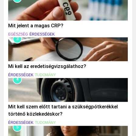
Mit jelent a magas CRP?
EGÉSZSÉG
ÉRDESSÉGEK
3
Mi kell az eredetiségvizsgálathoz?
ÉRDESSÉGEK
TUDOMÁNY
4
Mit kell szem előtt tartani a szükségpótkerékkel
történő közlekedéskor?
ÉRDESSÉGEK
TUDOMÁNY
5