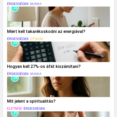
ÉRDESSÉGEK
MUNKA
22
Miért kell takarékoskodni az energiával?
ÉRDESSÉGEK
OTTHON
23
Hogyan kell 27%-os áfát kiszámítani?
ÉRDESSÉGEK
MUNKA
24
Mit jelent a spiritualitás?
ÉLETMÓD
ÉRDESSÉGEK
25