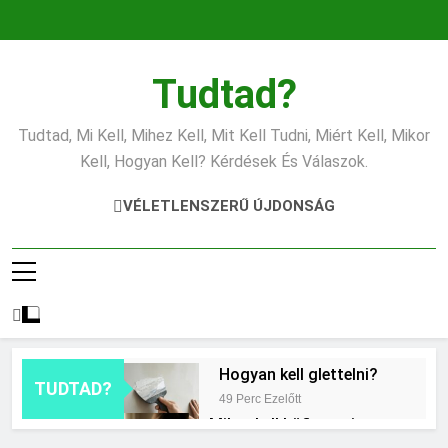
Ugrás
a
tartalomra
Tudtad?
Tudtad, Mi Kell, Mihez Kell, Mit Kell Tudni, Miért Kell, Mikor
Kell, Hogyan Kell? Kérdések És Válaszok.
VÉLETLENSZERŰ ÚJDONSÁG
Hogyan kell glettelni?
TUDTAD?
49 Perc Ezelőtt
Mikor kell büfiztetni a
babát?