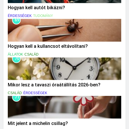
Hogyan kell autót bikázni?
ÉRDESSÉGEK
TUDOMÁNY
69
Hogyan kell a kullancsot eltávolítani?
ÁLLATOK
CSALÁD
70
Mikor lesz a tavaszi óraátállítás 2026-ben?
CSALÁD
ÉRDESSÉGEK
71
Mit jelent a michelin csillag?