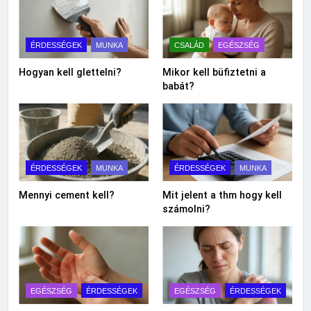
ÉRDESSÉGEK
MUNKA
CSALÁD
EGÉSZSÉG
Hogyan kell glettelni?
Mikor kell büfiztetni a
babát?
ÉRDESSÉGEK
MUNKA
ÉRDESSÉGEK
MUNKA
Mennyi cement kell?
Mit jelent a thm hogy kell
számolni?
EGÉSZSÉG
ÉRDESSÉGEK
EGÉSZSÉG
ÉRDESSÉGEK