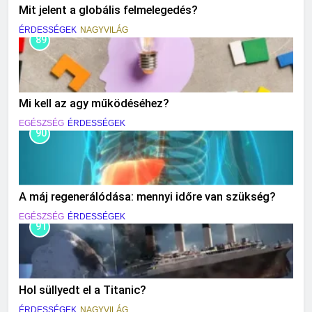
Mit jelent a globális felmelegedés?
ÉRDESSÉGEK
NAGYVILÁG
89
Mi kell az agy működéséhez?
EGÉSZSÉG
ÉRDESSÉGEK
90
A máj regenerálódása: mennyi időre van szükség?
EGÉSZSÉG
ÉRDESSÉGEK
91
Hol süllyedt el a Titanic?
ÉRDESSÉGEK
NAGYVILÁG