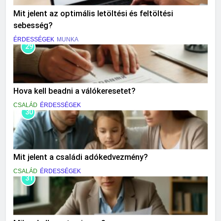
Mit jelent az optimális letöltési és feltöltési
sebesség?
ÉRDESSÉGEK
MUNKA
29
Hova kell beadni a válókeresetet?
CSALÁD
ÉRDESSÉGEK
30
Mit jelent a családi adókedvezmény?
CSALÁD
ÉRDESSÉGEK
31