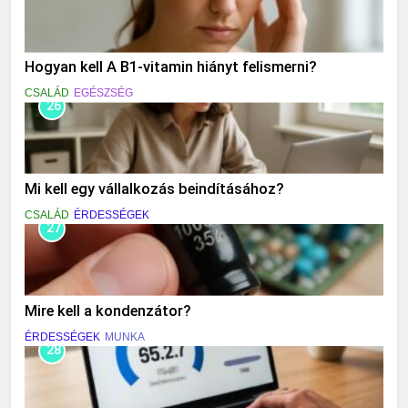
Hogyan kell A B1-vitamin hiányt felismerni?
CSALÁD
EGÉSZSÉG
26
Mi kell egy vállalkozás beindításához?
CSALÁD
ÉRDESSÉGEK
27
Mire kell a kondenzátor?
ÉRDESSÉGEK
MUNKA
28