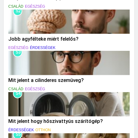
CSALÁD
EGÉSZSÉG
52
Jobb agyfélteke miért felelős?
EGÉSZSÉG
ÉRDESSÉGEK
53
Mit jelent a cilinderes szemüveg?
CSALÁD
EGÉSZSÉG
54
Mit jelent hogy hőszivattyús szárítógép?
ÉRDESSÉGEK
OTTHON
55