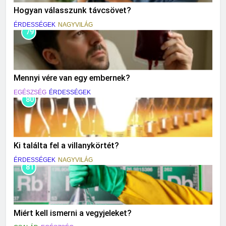
Hogyan válasszunk távcsövet?
ÉRDESSÉGEK
NAGYVILÁG
79
Mennyi vére van egy embernek?
EGÉSZSÉG
ÉRDESSÉGEK
80
Ki találta fel a villanykörtét?
ÉRDESSÉGEK
NAGYVILÁG
81
Miért kell ismerni a vegyjeleket?