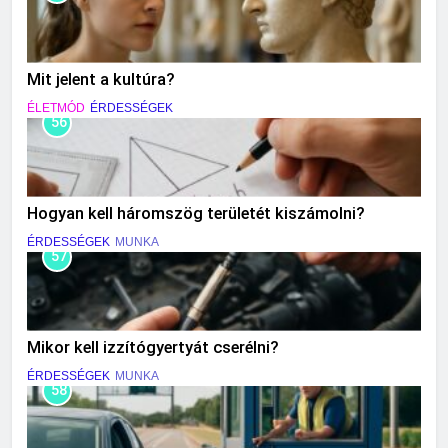
Mit jelent a kultúra?
ÉLETMÓD
ÉRDESSÉGEK
56
Hogyan kell háromszög területét kiszámolni?
ÉRDESSÉGEK
MUNKA
57
Mikor kell izzítógyertyát cserélni?
ÉRDESSÉGEK
MUNKA
58