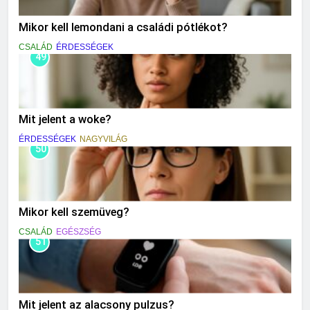
Mikor kell lemondani a családi pótlékot?
CSALÁD
ÉRDESSÉGEK
49
Mit jelent a woke?
ÉRDESSÉGEK
NAGYVILÁG
50
Mikor kell szemüveg?
CSALÁD
EGÉSZSÉG
51
Mit jelent az alacsony pulzus?