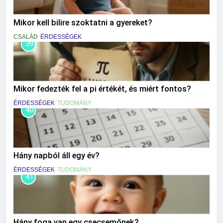
Mikor kell bilire szoktatni a gyereket?
CSALÁD
ÉRDESSÉGEK
39
Mikor fedezték fel a pi értékét, és miért fontos?
ÉRDESSÉGEK
TUDOMÁNY
40
Hány napból áll egy év?
ÉRDESSÉGEK
TUDOMÁNY
41
Hány foga van egy csecsemőnek?