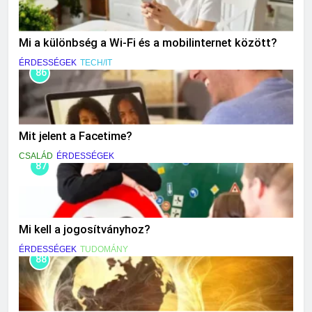
Mi a különbség a Wi-Fi és a mobilinternet között?
ÉRDESSÉGEK
TECH/IT
86
Mit jelent a Facetime?
CSALÁD
ÉRDESSÉGEK
87
Mi kell a jogosítványhoz?
ÉRDESSÉGEK
TUDOMÁNY
88