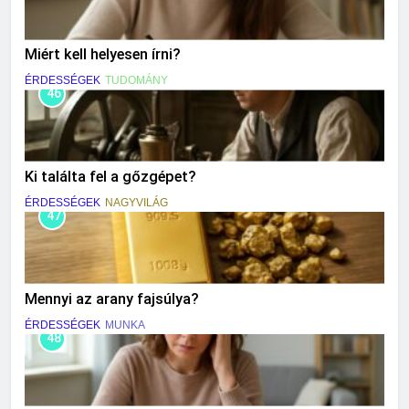
Miért kell helyesen írni?
ÉRDESSÉGEK
TUDOMÁNY
46
Ki találta fel a gőzgépet?
ÉRDESSÉGEK
NAGYVILÁG
47
Mennyi az arany fajsúlya?
ÉRDESSÉGEK
MUNKA
48