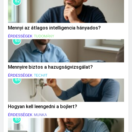
62
Mennyi az átlagos intelligencia hányados?
ÉRDESSÉGEK
TUDOMÁNY
63
Mennyire biztos a hazugságvizsgálat?
ÉRDESSÉGEK
TECH/IT
64
Hogyan kell leengedni a bojlert?
ÉRDESSÉGEK
MUNKA
65