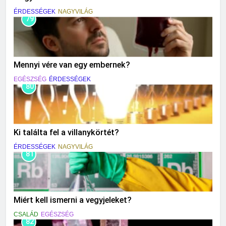
ÉRDESSÉGEK
NAGYVILÁG
79
Mennyi vére van egy embernek?
EGÉSZSÉG
ÉRDESSÉGEK
80
Ki találta fel a villanykörtét?
ÉRDESSÉGEK
NAGYVILÁG
81
Miért kell ismerni a vegyjeleket?
CSALÁD
EGÉSZSÉG
82