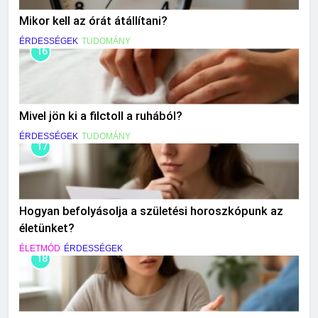
Mikor kell az órát átállítani?
ÉRDESSÉGEK
TUDOMÁNY
16
Mivel jön ki a filctoll a ruhából?
ÉRDESSÉGEK
TUDOMÁNY
17
Hogyan befolyásolja a születési horoszkópunk az
életünket?
ÉLETMÓD
ÉRDESSÉGEK
18