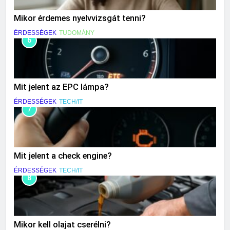
Mikor érdemes nyelvvizsgát tenni?
ÉRDESSÉGEK
TUDOMÁNY
6
Mit jelent az EPC lámpa?
ÉRDESSÉGEK
TECH/IT
7
Mit jelent a check engine?
ÉRDESSÉGEK
TECH/IT
8
Mikor kell olajat cserélni?