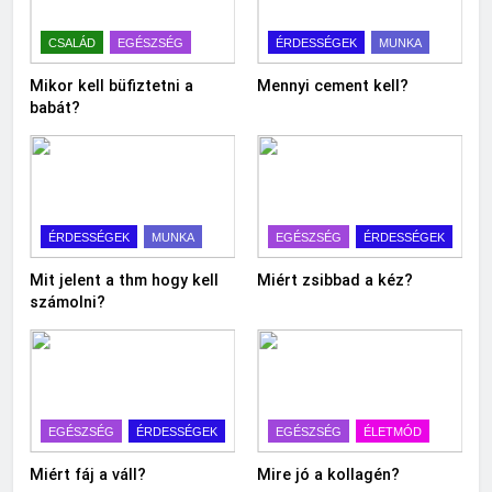
CSALÁD
EGÉSZSÉG
ÉRDESSÉGEK
MUNKA
Mikor kell büfiztetni a
Mennyi cement kell?
babát?
ÉRDESSÉGEK
MUNKA
EGÉSZSÉG
ÉRDESSÉGEK
Mit jelent a thm hogy kell
Miért zsibbad a kéz?
számolni?
EGÉSZSÉG
ÉRDESSÉGEK
EGÉSZSÉG
ÉLETMÓD
Miért fáj a váll?
Mire jó a kollagén?