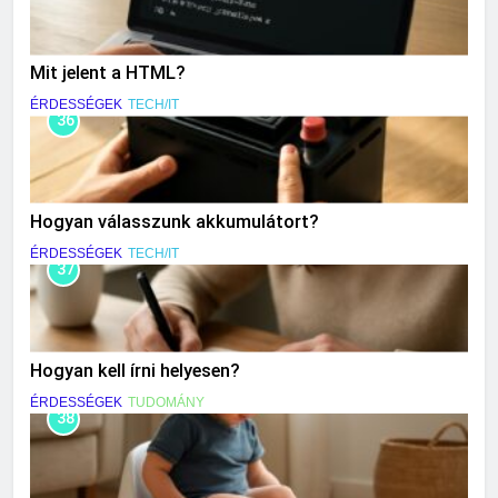
Mit jelent a HTML?
ÉRDESSÉGEK
TECH/IT
36
Hogyan válasszunk akkumulátort?
ÉRDESSÉGEK
TECH/IT
37
Hogyan kell írni helyesen?
ÉRDESSÉGEK
TUDOMÁNY
38