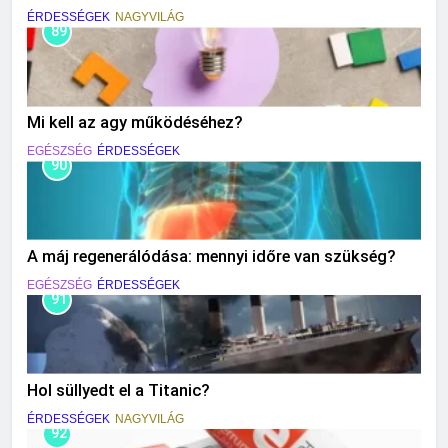
ÉRDESSÉGEK
NAGYVILÁG
89
Mi kell az agy működéséhez?
EGÉSZSÉG
ÉRDESSÉGEK
90
A máj regenerálódása: mennyi időre van szükség?
EGÉSZSÉG
ÉRDESSÉGEK
91
Hol süllyedt el a Titanic?
ÉRDESSÉGEK
NAGYVILÁG
92