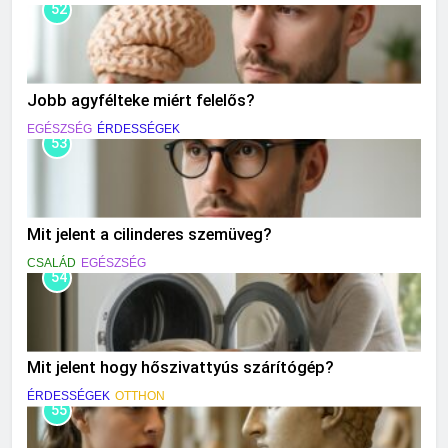
52
Jobb agyfélteke miért felelős?
EGÉSZSÉG
ÉRDESSÉGEK
53
Mit jelent a cilinderes szemüveg?
CSALÁD
EGÉSZSÉG
54
Mit jelent hogy hőszivattyús szárítógép?
ÉRDESSÉGEK
OTTHON
55