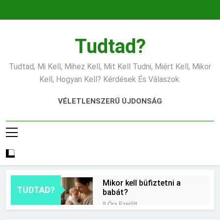
Ugrás
a
tartalomra
Tudtad?
Tudtad, Mi Kell, Mihez Kell, Mit Kell Tudni, Miért Kell, Mikor
Kell, Hogyan Kell? Kérdések És Válaszok.
VÉLETLENSZERŰ ÚJDONSÁG
Mikor kell büfiztetni a
TUDTAD?
babát?
8 Óra Ezelőtt
Mennyi cement kell?