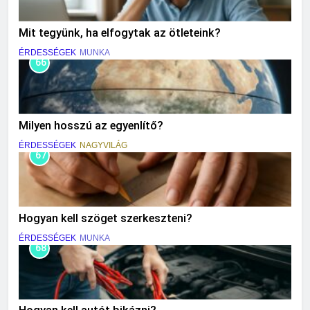
Mit tegyünk, ha elfogytak az ötleteink?
ÉRDESSÉGEK
MUNKA
66
Milyen hosszú az egyenlítő?
ÉRDESSÉGEK
NAGYVILÁG
67
Hogyan kell szöget szerkeszteni?
ÉRDESSÉGEK
MUNKA
68