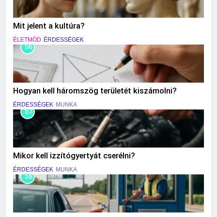
Mit jelent a kultúra?
ÉLETMÓD
ÉRDESSÉGEK
56
Hogyan kell háromszög területét kiszámolni?
ÉRDESSÉGEK
MUNKA
57
Mikor kell izzítógyertyát cserélni?
ÉRDESSÉGEK
MUNKA
58