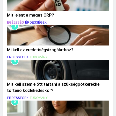
Mit jelent a magas CRP?
EGÉSZSÉG
ÉRDESSÉGEK
3
Mi kell az eredetiségvizsgálathoz?
ÉRDESSÉGEK
TUDOMÁNY
4
Mit kell szem előtt tartani a szükségpótkerékkel
történő közlekedéskor?
ÉRDESSÉGEK
TUDOMÁNY
5