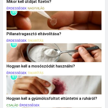
Mikor kell útdíjat fizetni?
ÉRDESSÉGEK
NAGYVILÁG
59
Pillanatragasztó eltávolítása?
ÉRDESSÉGEK
TAKARÍTÁS
60
Hogyan kell a mosószódát használni?
ÉRDESSÉGEK
TAKARÍTÁS
61
Hogyan kell a gyümölcsfoltot eltüntetni a ruháról?
CSALÁD
ÉRDESSÉGEK