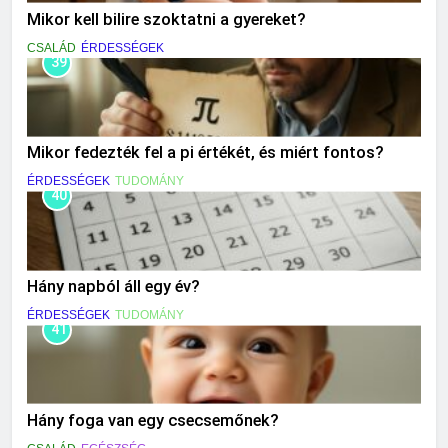
Mikor kell bilire szoktatni a gyereket?
CSALÁD
ÉRDESSÉGEK
39
Mikor fedezték fel a pi értékét, és miért fontos?
ÉRDESSÉGEK
TUDOMÁNY
40
Hány napból áll egy év?
ÉRDESSÉGEK
TUDOMÁNY
41
Hány foga van egy csecsemőnek?