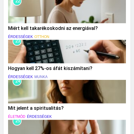
22
Miért kell takarékoskodni az energiával?
ÉRDESSÉGEK
OTTHON
23
Hogyan kell 27%-os áfát kiszámítani?
ÉRDESSÉGEK
MUNKA
24
Mit jelent a spiritualitás?
ÉLETMÓD
ÉRDESSÉGEK
25