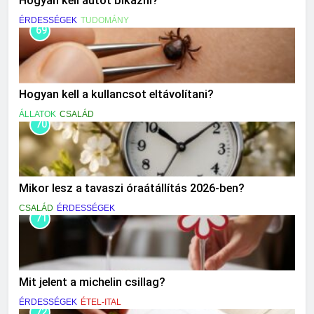
Hogyan kell autót bikázni?
ÉRDESSÉGEK
TUDOMÁNY
69
Hogyan kell a kullancsot eltávolítani?
ÁLLATOK
CSALÁD
70
Mikor lesz a tavaszi óraátállítás 2026-ben?
CSALÁD
ÉRDESSÉGEK
71
Mit jelent a michelin csillag?
ÉRDESSÉGEK
ÉTEL-ITAL
72