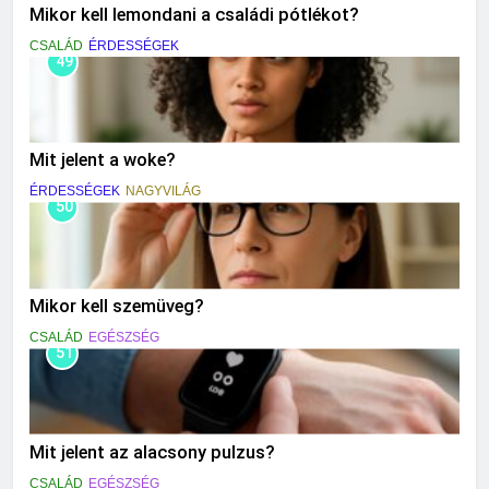
Mikor kell lemondani a családi pótlékot?
CSALÁD
ÉRDESSÉGEK
49
Mit jelent a woke?
ÉRDESSÉGEK
NAGYVILÁG
50
Mikor kell szemüveg?
CSALÁD
EGÉSZSÉG
51
Mit jelent az alacsony pulzus?
CSALÁD
EGÉSZSÉG