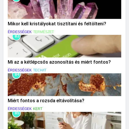
Mikor kell kristályokat tisztítani és feltölteni?
ÉRDESSÉGEK
TERMÉSZET
83
Mi az a kétlépcsős azonosítás és miért fontos?
ÉRDESSÉGEK
TECH/IT
84
Miért fontos a rozsda eltávolítása?
ÉRDESSÉGEK
KERT
85