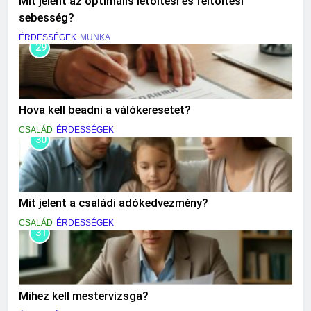
Mit jelent az optimális letöltési és feltöltési
sebesség?
ÉRDESSÉGEK
MUNKA
29
Hova kell beadni a válókeresetet?
CSALÁD
ÉRDESSÉGEK
30
Mit jelent a családi adókedvezmény?
CSALÁD
ÉRDESSÉGEK
31
Mihez kell mestervizsga?