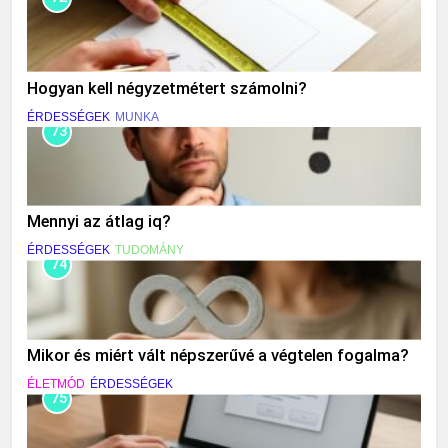
Hogyan kell négyzetmétert számolni?
ÉRDESSÉGEK
MUNKA
73
Mennyi az átlag iq?
ÉRDESSÉGEK
TUDOMÁNY
74
Mikor és miért vált népszerűvé a végtelen fogalma?
ÉLETMÓD
ÉRDESSÉGEK
75