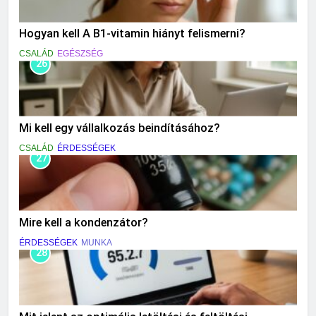
Hogyan kell A B1-vitamin hiányt felismerni?
CSALÁD
EGÉSZSÉG
26
Mi kell egy vállalkozás beindításához?
CSALÁD
ÉRDESSÉGEK
27
Mire kell a kondenzátor?
ÉRDESSÉGEK
MUNKA
28