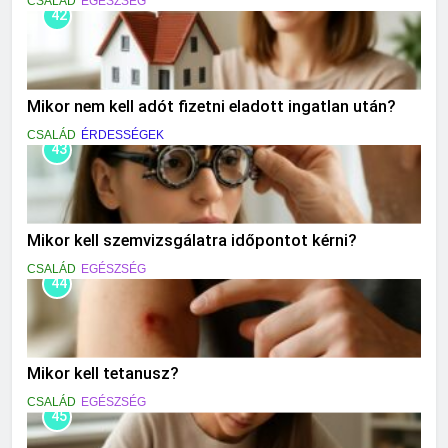
CSALÁD
EGÉSZSÉG
42
Mikor nem kell adót fizetni eladott ingatlan után?
CSALÁD
ÉRDESSÉGEK
43
Mikor kell szemvizsgálatra időpontot kérni?
CSALÁD
EGÉSZSÉG
44
Mikor kell tetanusz?
CSALÁD
EGÉSZSÉG
45