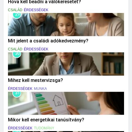
Hova kell beadni a válókeresetet?
CSALÁD
ÉRDESSÉGEK
29
Mit jelent a családi adókedvezmény?
CSALÁD
ÉRDESSÉGEK
30
Mihez kell mestervizsga?
ÉRDESSÉGEK
MUNKA
31
Mikor kell energetikai tanúsítvány?
ÉRDESSÉGEK
TUDOMÁNY