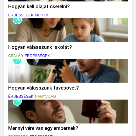
Hogyan kell olajat cserélni?
ÉRDESSÉGEK
MUNKA
76
Hogyan válasszunk iskolát?
CSALÁD
ÉRDESSÉGEK
77
Hogyan válasszunk távcsövet?
ÉRDESSÉGEK
NAGYVILÁG
78
Mennyi vére van egy embernek?