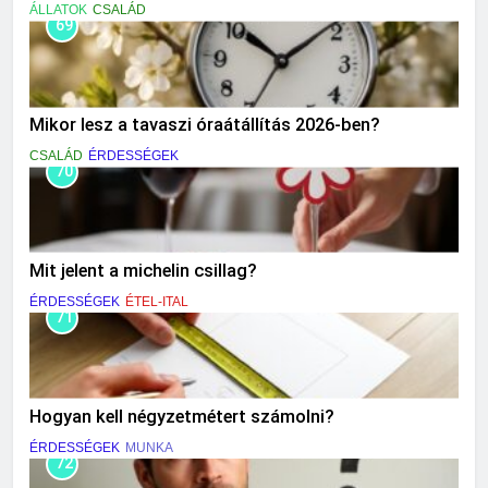
ÁLLATOK
CSALÁD
69
Mikor lesz a tavaszi óraátállítás 2026-ben?
CSALÁD
ÉRDESSÉGEK
70
Mit jelent a michelin csillag?
ÉRDESSÉGEK
ÉTEL-ITAL
71
Hogyan kell négyzetmétert számolni?
ÉRDESSÉGEK
MUNKA
72