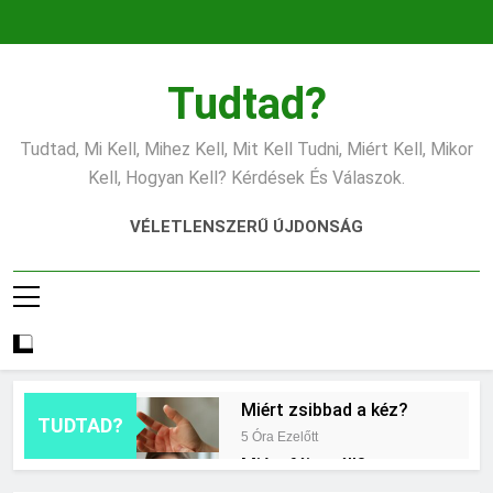
Ugrás
a
tartalomra
Tudtad?
Tudtad, Mi Kell, Mihez Kell, Mit Kell Tudni, Miért Kell, Mikor
Kell, Hogyan Kell? Kérdések És Válaszok.
VÉLETLENSZERŰ ÚJDONSÁG
Miért zsibbad a kéz?
TUDTAD?
5 Óra Ezelőtt
Miért fáj a váll?
13 Óra Ezelőtt