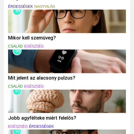
ÉRDESSÉGEK
NAGYVILÁG
49
Mikor kell szemüveg?
CSALÁD
EGÉSZSÉG
50
Mit jelent az alacsony pulzus?
CSALÁD
EGÉSZSÉG
51
Jobb agyfélteke miért felelős?
EGÉSZSÉG
ÉRDESSÉGEK
52