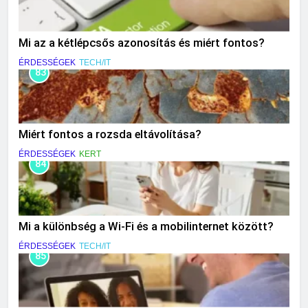
Mi az a kétlépcsős azonosítás és miért fontos?
ÉRDESSÉGEK
TECH/IT
83
Miért fontos a rozsda eltávolítása?
ÉRDESSÉGEK
KERT
84
Mi a különbség a Wi-Fi és a mobilinternet között?
ÉRDESSÉGEK
TECH/IT
85