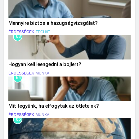
Mennyire biztos a hazugságvizsgálat?
ÉRDESSÉGEK
TECH/IT
63
Hogyan kell leengedni a bojlert?
ÉRDESSÉGEK
MUNKA
64
Mit tegyünk, ha elfogytak az ötleteink?
ÉRDESSÉGEK
MUNKA
65