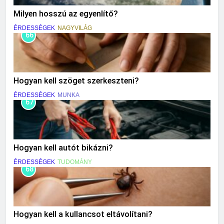
Milyen hosszú az egyenlítő?
ÉRDESSÉGEK
NAGYVILÁG
66
Hogyan kell szöget szerkeszteni?
ÉRDESSÉGEK
MUNKA
67
Hogyan kell autót bikázni?
ÉRDESSÉGEK
TUDOMÁNY
68
Hogyan kell a kullancsot eltávolítani?