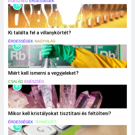
EGÉSZSÉG
ÉRDESSÉGEK
79
Ki találta fel a villanykörtét?
ÉRDESSÉGEK
NAGYVILÁG
80
Miért kell ismerni a vegyjeleket?
CSALÁD
EGÉSZSÉG
81
Mikor kell kristályokat tisztítani és feltölteni?
ÉRDESSÉGEK
TERMÉSZET
82