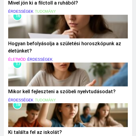
Mivel jön ki a filctoll a ruhából?
ÉRDESSÉGEK
TUDOMÁNY
16
Hogyan befolyásolja a születési horoszkópunk az
életünket?
ÉLETMÓD
ÉRDESSÉGEK
17
Mikor kell fejleszteni a szóbeli nyelvtudásodat?
ÉRDESSÉGEK
TUDOMÁNY
18
Ki találta fel az iskolát?