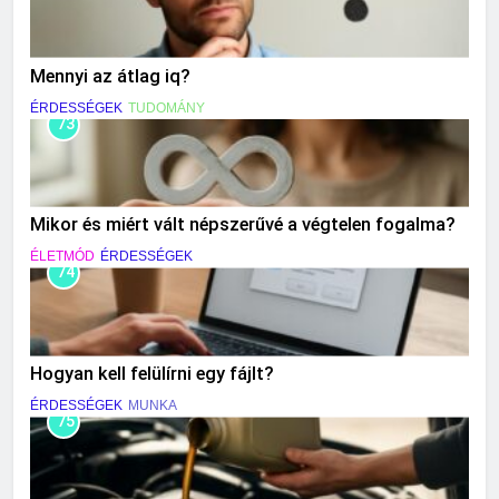
Mennyi az átlag iq?
ÉRDESSÉGEK
TUDOMÁNY
73
Mikor és miért vált népszerűvé a végtelen fogalma?
ÉLETMÓD
ÉRDESSÉGEK
74
Hogyan kell felülírni egy fájlt?
ÉRDESSÉGEK
MUNKA
75