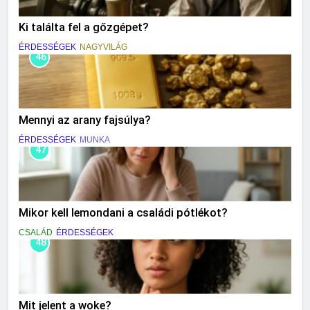
Ki találta fel a gőzgépet?
ÉRDESSÉGEK
NAGYVILÁG
46
Mennyi az arany fajsúlya?
ÉRDESSÉGEK
MUNKA
47
Mikor kell lemondani a családi pótlékot?
CSALÁD
ÉRDESSÉGEK
48
Mit jelent a woke?