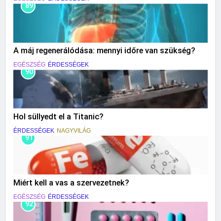
89
A máj regenerálódása: mennyi időre van szükség?
EGÉSZSÉG
ÉRDESSÉGEK
90
Hol süllyedt el a Titanic?
ÉRDESSÉGEK
NAGYVILÁG
91
Miért kell a vas a szervezetnek?
EGÉSZSÉG
ÉRDESSÉGEK
92