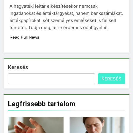
eredetiségvizsgálathoz?
A hagyatéki leltár elkészítésekor nemcsak
3 Nap Ezelőtt
ingatlanokat és értéktárgyakat, hanem bankszámlákat,
értékpapírokat, sőt személyes emlékeket is fel kell
tüntetni. Tudja meg, mire érdemes odafigyelni!
Read Full News
Keresés
KERESÉS
Legfrissebb tartalom