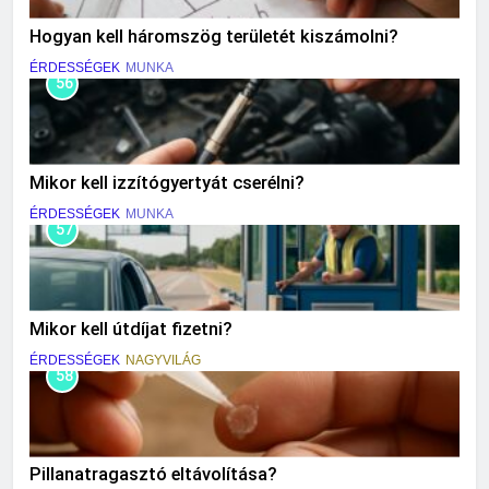
Hogyan kell háromszög területét kiszámolni?
ÉRDESSÉGEK
MUNKA
56
Mikor kell izzítógyertyát cserélni?
ÉRDESSÉGEK
MUNKA
57
Mikor kell útdíjat fizetni?
ÉRDESSÉGEK
NAGYVILÁG
58
Pillanatragasztó eltávolítása?