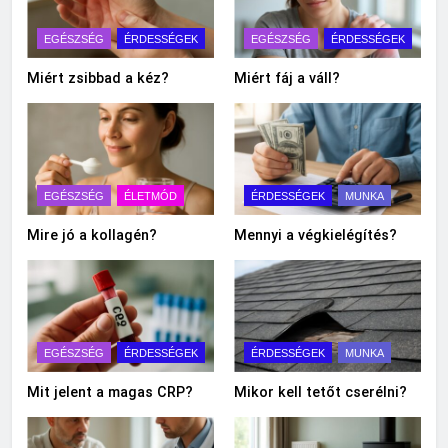
EGÉSZSÉG
ÉRDESSÉGEK
EGÉSZSÉG
ÉRDESSÉGEK
Miért zsibbad a kéz?
Miért fáj a váll?
EGÉSZSÉG
ÉLETMÓD
ÉRDESSÉGEK
MUNKA
Mire jó a kollagén?
Mennyi a végkielégítés?
EGÉSZSÉG
ÉRDESSÉGEK
ÉRDESSÉGEK
MUNKA
Mit jelent a magas CRP?
Mikor kell tetőt cserélni?