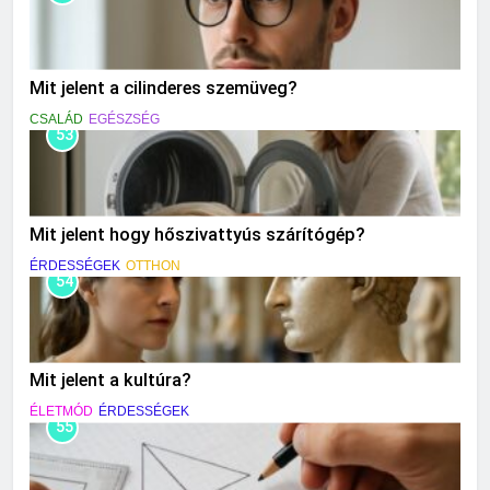
Mit jelent a cilinderes szemüveg?
CSALÁD
EGÉSZSÉG
53
Mit jelent hogy hőszivattyús szárítógép?
ÉRDESSÉGEK
OTTHON
54
Mit jelent a kultúra?
ÉLETMÓD
ÉRDESSÉGEK
55