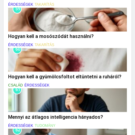
ÉRDESSÉGEK
TAKARÍTÁS
59
Hogyan kell a mosószódát használni?
ÉRDESSÉGEK
TAKARÍTÁS
60
Hogyan kell a gyümölcsfoltot eltüntetni a ruháról?
CSALÁD
ÉRDESSÉGEK
61
Mennyi az átlagos intelligencia hányados?
ÉRDESSÉGEK
TUDOMÁNY
62