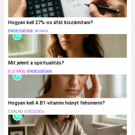
Hogyan kell 27%-os áfát kiszámítani?
ÉRDESSÉGEK
MUNKA
23
Mit jelent a spiritualitás?
ÉLETMÓD
ÉRDESSÉGEK
24
Hogyan kell A B1-vitamin hiányt felismerni?
CSALÁD
EGÉSZSÉG
25