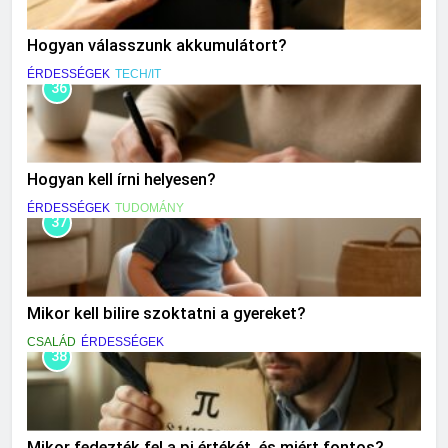
Hogyan válasszunk akkumulátort?
ÉRDESSÉGEK
TECH/IT
36
Hogyan kell írni helyesen?
ÉRDESSÉGEK
TUDOMÁNY
37
Mikor kell bilire szoktatni a gyereket?
CSALÁD
ÉRDESSÉGEK
38
Mikor fedezték fel a pi értékét, és miért fontos?