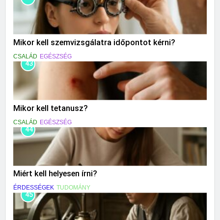
Mikor kell szemvizsgálatra időpontot kérni?
CSALÁD
EGÉSZSÉG
43
Mikor kell tetanusz?
CSALÁD
EGÉSZSÉG
44
Miért kell helyesen írni?
ÉRDESSÉGEK
TUDOMÁNY
45