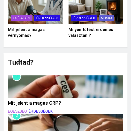
EGÉSZSÉG
ÉRDESSÉGEK
ÉRDESSÉGEK
MUNKA
Mit jelent a magas
Milyen fűtést érdemes
vérnyomás?
választani?
Tudtad?
1
Mit jelent a magas CRP?
EGÉSZSÉG
ÉRDESSÉGEK
2