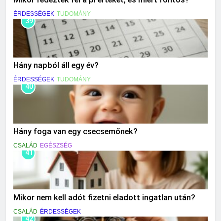
ÉRDESSÉGEK
TUDOMÁNY
39
Hány napból áll egy év?
ÉRDESSÉGEK
TUDOMÁNY
40
Hány foga van egy csecsemőnek?
CSALÁD
EGÉSZSÉG
41
Mikor nem kell adót fizetni eladott ingatlan után?
CSALÁD
ÉRDESSÉGEK
42