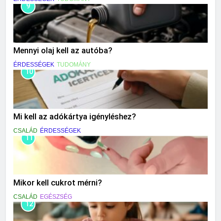
9
Mennyi olaj kell az autóba?
ÉRDESSÉGEK
TUDOMÁNY
10
Mi kell az adókártya igényléshez?
CSALÁD
ÉRDESSÉGEK
11
Mikor kell cukrot mérni?
CSALÁD
EGÉSZSÉG
12