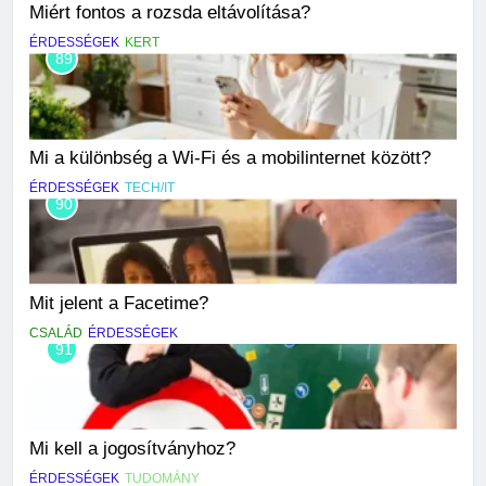
Miért fontos a rozsda eltávolítása?
ÉRDESSÉGEK
KERT
89
Mi a különbség a Wi-Fi és a mobilinternet között?
ÉRDESSÉGEK
TECH/IT
90
Mit jelent a Facetime?
CSALÁD
ÉRDESSÉGEK
91
Mi kell a jogosítványhoz?
ÉRDESSÉGEK
TUDOMÁNY