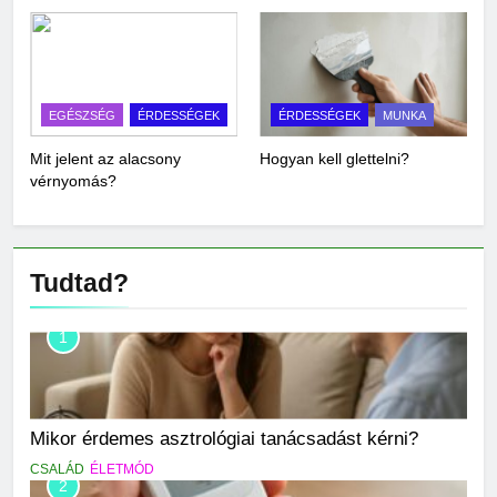
EGÉSZSÉG
ÉRDESSÉGEK
ÉRDESSÉGEK
MUNKA
Mit jelent az alacsony
Hogyan kell glettelni?
vérnyomás?
Tudtad?
1
Mikor érdemes asztrológiai tanácsadást kérni?
CSALÁD
ÉLETMÓD
2