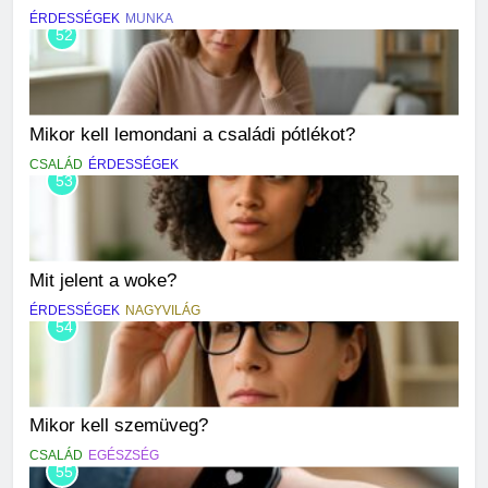
ÉRDESSÉGEK
MUNKA
52
Mikor kell lemondani a családi pótlékot?
CSALÁD
ÉRDESSÉGEK
53
Mit jelent a woke?
ÉRDESSÉGEK
NAGYVILÁG
54
Mikor kell szemüveg?
CSALÁD
EGÉSZSÉG
55