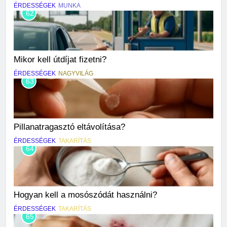
ÉRDESSÉGEK
MUNKA
62
Mikor kell útdíjat fizetni?
ÉRDESSÉGEK
NAGYVILÁG
63
Pillanatragasztó eltávolítása?
ÉRDESSÉGEK
TAKARÍTÁS
64
Hogyan kell a mosószódát használni?
ÉRDESSÉGEK
TAKARÍTÁS
65