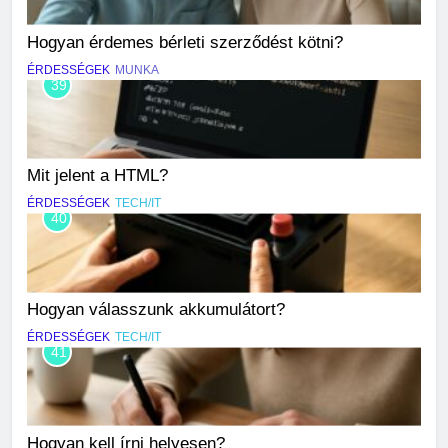
Hogyan érdemes bérleti szerződést kötni?
ÉRDESSÉGEK
MUNKA
39
Mit jelent a HTML?
ÉRDESSÉGEK
TECH/IT
40
Hogyan válasszunk akkumulátort?
ÉRDESSÉGEK
TECH/IT
41
Hogyan kell írni helyesen?