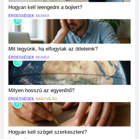
Hogyan kell leengedni a bojlert?
ÉRDESSÉGEK
MUNKA
69
Mit tegyünk, ha elfogytak az ötleteink?
ÉRDESSÉGEK
MUNKA
70
Milyen hosszú az egyenlítő?
ÉRDESSÉGEK
NAGYVILÁG
71
Hogyan kell szöget szerkeszteni?