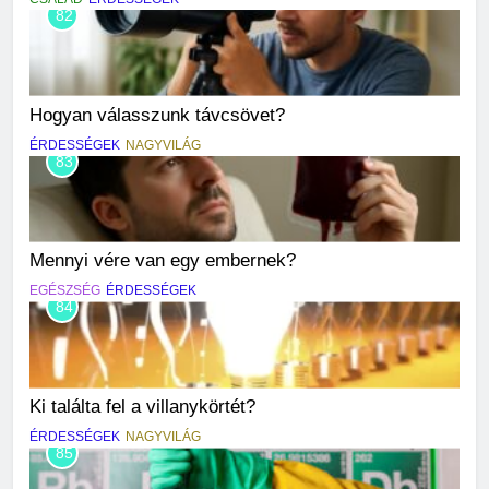
82
Hogyan válasszunk távcsövet?
ÉRDESSÉGEK
NAGYVILÁG
83
Mennyi vére van egy embernek?
EGÉSZSÉG
ÉRDESSÉGEK
84
Ki találta fel a villanykörtét?
ÉRDESSÉGEK
NAGYVILÁG
85