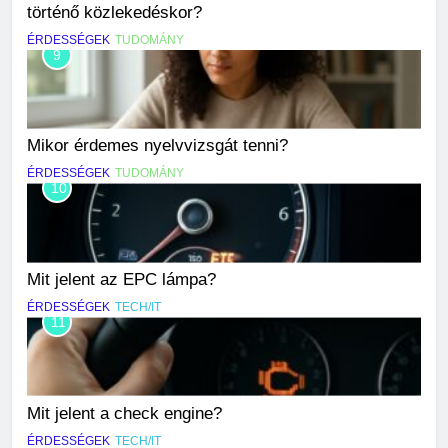
történő közlekedéskor?
ÉRDESSÉGEK
TUDOMÁNY
9
Mikor érdemes nyelvvizsgát tenni?
ÉRDESSÉGEK
TUDOMÁNY
10
Mit jelent az EPC lámpa?
ÉRDESSÉGEK
TECH/IT
11
Mit jelent a check engine?
ÉRDESSÉGEK
TECH/IT