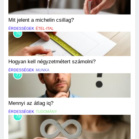
Mit jelent a michelin csillag?
ÉRDESSÉGEK
ÉTEL-ITAL
76
Hogyan kell négyzetmétert számolni?
ÉRDESSÉGEK
MUNKA
77
Mennyi az átlag iq?
ÉRDESSÉGEK
TUDOMÁNY
78