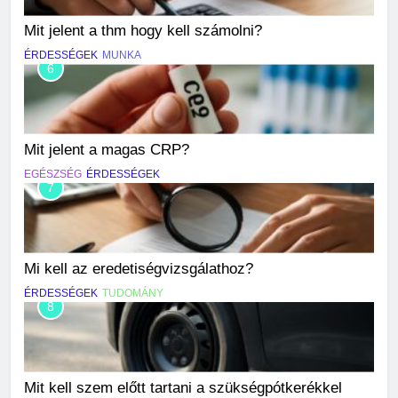
Mit jelent a thm hogy kell számolni?
ÉRDESSÉGEK
MUNKA
6
Mit jelent a magas CRP?
EGÉSZSÉG
ÉRDESSÉGEK
7
Mi kell az eredetiségvizsgálathoz?
ÉRDESSÉGEK
TUDOMÁNY
8
Mit kell szem előtt tartani a szükségpótkerékkel