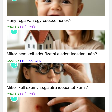
Hány foga van egy csecsemőnek?
CSALÁD
EGÉSZSÉG
46
Mikor nem kell adót fizetni eladott ingatlan után?
CSALÁD
ÉRDESSÉGEK
47
Mikor kell szemvizsgálatra időpontot kérni?
CSALÁD
EGÉSZSÉG
48