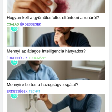
Hogyan kell a gyümölcsfoltot eltüntetni a ruháról?
CSALÁD
ÉRDESSÉGEK
66
Mennyi az átlagos intelligencia hányados?
ÉRDESSÉGEK
TUDOMÁNY
67
Mennyire biztos a hazugságvizsgálat?
ÉRDESSÉGEK
TECH/IT
68