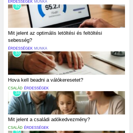
ÉRDESSÉGEK
MUNKA
32
Mit jelent az optimális letöltési és feltöltési
sebesség?
ÉRDESSÉGEK
MUNKA
33
Hova kell beadni a válókeresetet?
CSALÁD
ÉRDESSÉGEK
34
Mit jelent a családi adókedvezmény?
CSALÁD
ÉRDESSÉGEK
35