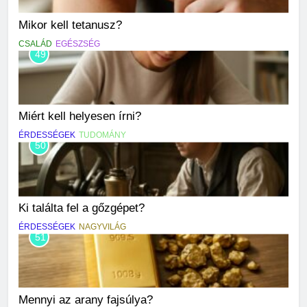
Mikor kell tetanusz?
CSALÁD
EGÉSZSÉG
49
Miért kell helyesen írni?
ÉRDESSÉGEK
TUDOMÁNY
50
Ki találta fel a gőzgépet?
ÉRDESSÉGEK
NAGYVILÁG
51
Mennyi az arany fajsúlya?