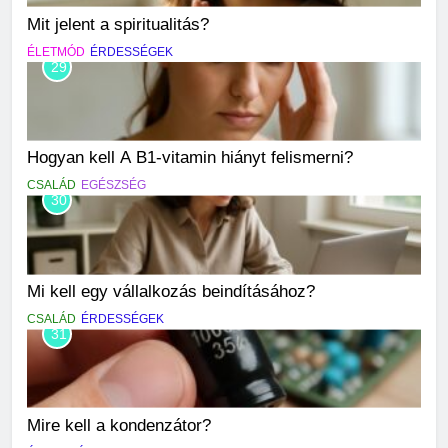
Mit jelent a spiritualitás?
ÉLETMÓD
ÉRDESSÉGEK
29
Hogyan kell A B1-vitamin hiányt felismerni?
CSALÁD
EGÉSZSÉG
30
Mi kell egy vállalkozás beindításához?
CSALÁD
ÉRDESSÉGEK
31
Mire kell a kondenzátor?