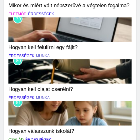
Mikor és miért vált népszerűvé a végtelen fogalma?
ÉLETMÓD
ÉRDESSÉGEK
79
Hogyan kell felülírni egy fájlt?
ÉRDESSÉGEK
MUNKA
80
Hogyan kell olajat cserélni?
ÉRDESSÉGEK
MUNKA
81
Hogyan válasszunk iskolát?
CSALÁD
ÉRDESSÉGEK