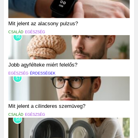
Mit jelent az alacsony pulzus?
CSALÁD
EGÉSZSÉG
56
Jobb agyfélteke miért felelős?
EGÉSZSÉG
ÉRDESSÉGEK
57
Mit jelent a cilinderes szemüveg?
CSALÁD
EGÉSZSÉG
58