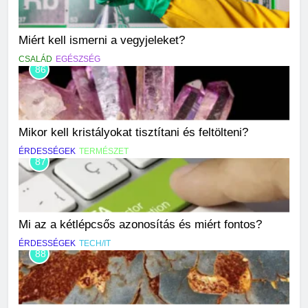
Miért kell ismerni a vegyjeleket?
CSALÁD
EGÉSZSÉG
86
Mikor kell kristályokat tisztítani és feltölteni?
ÉRDESSÉGEK
TERMÉSZET
87
Mi az a kétlépcsős azonosítás és miért fontos?
ÉRDESSÉGEK
TECH/IT
88