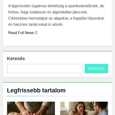
3 Nap Ezelőtt
A tippmixelés izgalmas lehetőség a sportkedvelőknek, de
Mennyi cement kell?
fontos, hogy tudatosan és átgondoltan játszunk.
3 Nap Ezelőtt
Cikkünkben bemutatjuk az alapokat, a fogadási típusokat
és hasznos tanácsokat is adunk.
Read Full News
Keresés
KERESÉS
Legfrissebb tartalom