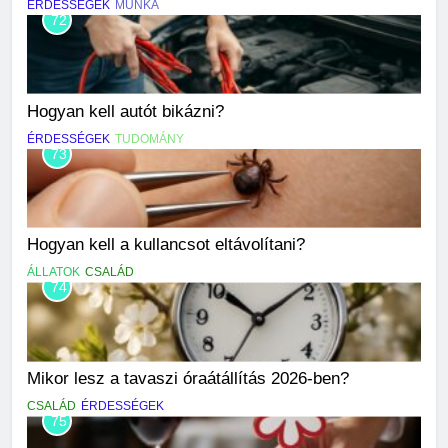
ÉRDESSÉGEK
MUNKA
72
Hogyan kell autót bikázni?
ÉRDESSÉGEK
TUDOMÁNY
73
Hogyan kell a kullancsot eltávolítani?
ÁLLATOK
CSALÁD
74
Mikor lesz a tavaszi óraátállítás 2026-ben?
CSALÁD
ÉRDESSÉGEK
75