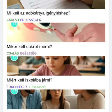
Mi kell az adókártya igényléshez?
CSALÁD
ÉRDESSÉGEK
16
Mikor kell cukrot mérni?
CSALÁD
EGÉSZSÉG
17
Miért kell iskolába járni?
ÉRDESSÉGEK
TUDOMÁNY
18