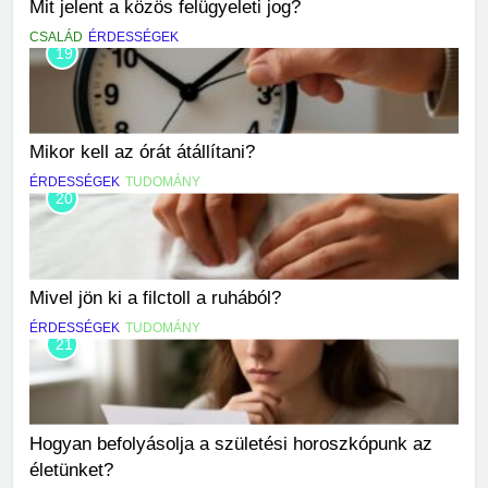
Mit jelent a közös felügyeleti jog?
CSALÁD
ÉRDESSÉGEK
19
Mikor kell az órát átállítani?
ÉRDESSÉGEK
TUDOMÁNY
20
Mivel jön ki a filctoll a ruhából?
ÉRDESSÉGEK
TUDOMÁNY
21
Hogyan befolyásolja a születési horoszkópunk az
életünket?