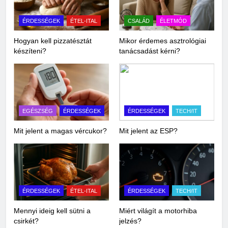
ÉRDESSÉGEK
ÉTEL-ITAL
CSALÁD
ÉLETMÓD
Hogyan kell pizzatésztát
Mikor érdemes asztrológiai
készíteni?
tanácsadást kérni?
EGÉSZSÉG
ÉRDESSÉGEK
ÉRDESSÉGEK
TECH/IT
Mit jelent a magas vércukor?
Mit jelent az ESP?
ÉRDESSÉGEK
ÉTEL-ITAL
ÉRDESSÉGEK
TECH/IT
Mennyi ideig kell sütni a
Miért világít a motorhiba
csirkét?
jelzés?