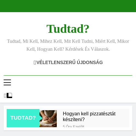
Ugrás
a
tartalomra
Tudtad?
Tudtad, Mi Kell, Mihez Kell, Mit Kell Tudni, Miért Kell, Mikor
Kell, Hogyan Kell? Kérdések És Válaszok.
VÉLETLENSZERŰ ÚJDONSÁG
Hogyan kell pizzatésztát
TUDTAD?
készíteni?
5 Óra Ezelőtt
Mikor érdemes asztrológiai