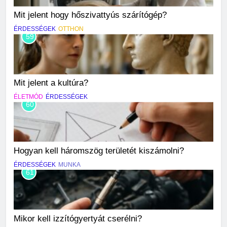
Mit jelent hogy hőszivattyús szárítógép?
ÉRDESSÉGEK
OTTHON
59
Mit jelent a kultúra?
ÉLETMÓD
ÉRDESSÉGEK
60
Hogyan kell háromszög területét kiszámolni?
ÉRDESSÉGEK
MUNKA
61
Mikor kell izzítógyertyát cserélni?