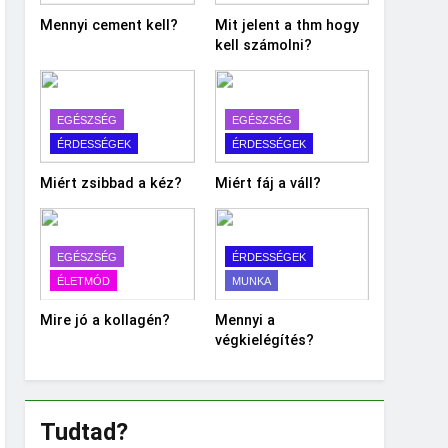
Mennyi cement kell?
Mit jelent a thm hogy
kell számolni?
EGÉSZSÉG
EGÉSZSÉG
ÉRDESSÉGEK
ÉRDESSÉGEK
Miért zsibbad a kéz?
Miért fáj a váll?
EGÉSZSÉG
ÉRDESSÉGEK
ÉLETMÓD
MUNKA
Mire jó a kollagén?
Mennyi a
végkielégítés?
Tudtad?