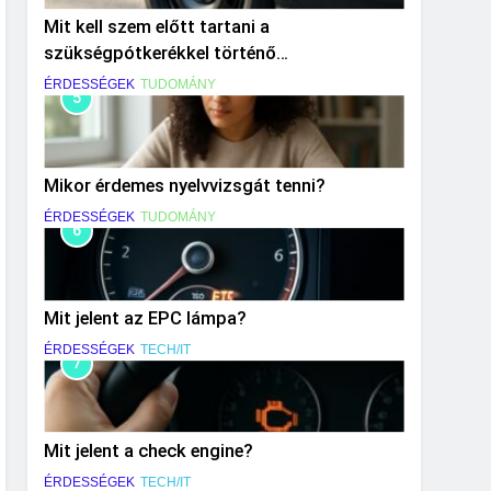
Mit kell szem előtt tartani a
szükségpótkerékkel történő
közlekedéskor?
ÉRDESSÉGEK
TUDOMÁNY
5
Mikor érdemes nyelvvizsgát tenni?
ÉRDESSÉGEK
TUDOMÁNY
6
Mit jelent az EPC lámpa?
ÉRDESSÉGEK
TECH/IT
7
Mit jelent a check engine?
ÉRDESSÉGEK
TECH/IT