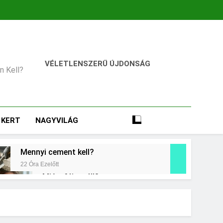
VÉLETLENSZERŰ ÚJDONSÁG
an Kell?
KERT
NAGYVILÁG
Mennyi cement kell?
22 Óra Ezelőtt
Miért fáj a váll?
2 Nap Ezelőtt
t jelent a magas CRP?
ap Ezelőtt