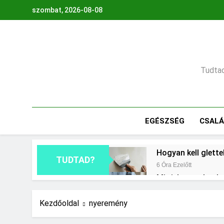
Ugrás
szombat, 2026-08-08
a
tartalomra
Tudtad,
EGÉSZSÉG
CSAL
Hogyan kell glette
TUDTAD?
6 Óra Ezelőtt
Mit jelent a thm h
1 Nap Ezelőtt
Mire jó a kollagén
Kezdőoldal
nyeremény
2 Nap Ezelőtt