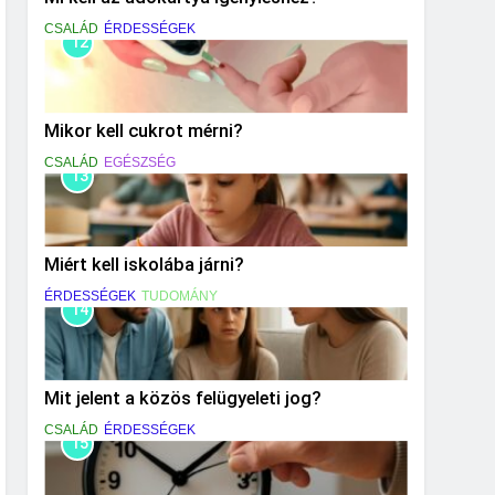
CSALÁD
ÉRDESSÉGEK
12
Mikor kell cukrot mérni?
CSALÁD
EGÉSZSÉG
13
Miért kell iskolába járni?
ÉRDESSÉGEK
TUDOMÁNY
14
Mit jelent a közös felügyeleti jog?
CSALÁD
ÉRDESSÉGEK
15