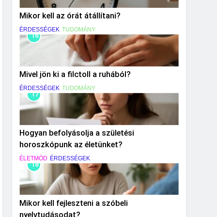
Mikor kell az órát átállítani?
ÉRDESSÉGEK
TUDOMÁNY
16
Mivel jön ki a filctoll a ruhából?
ÉRDESSÉGEK
TUDOMÁNY
17
Hogyan befolyásolja a születési
horoszkópunk az életünket?
ÉLETMÓD
ÉRDESSÉGEK
18
Mikor kell fejleszteni a szóbeli
nyelvtudásodat?