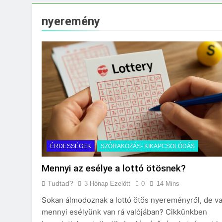
Mikor kell tetőt cs
3 Nap Ezelőtt
nyeremény
ÉRDESSÉGEK
SZÓRAKOZÁS- KIKAPCSOLÓDÁS
Mennyi az esélye a lottó ötösnek?
Tudtad?
3 Hónap Ezelőtt
0
14 Mins
Sokan álmodoznak a lottó ötös nyereményről, de v
mennyi esélyünk van rá valójában? Cikkünkben