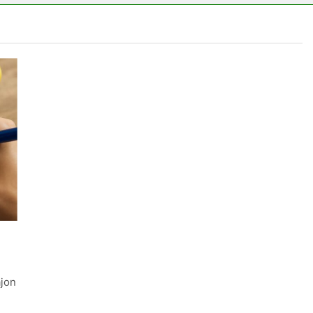
erélni?
ajon