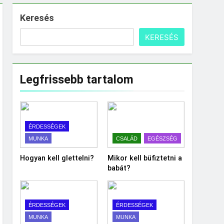
Keresés
KERESÉS
Legfrissebb tartalom
ÉRDESSÉGEK
MUNKA
CSALÁD
EGÉSZSÉG
Hogyan kell glettelni?
Mikor kell büfiztetni a
babát?
ÉRDESSÉGEK
ÉRDESSÉGEK
MUNKA
MUNKA