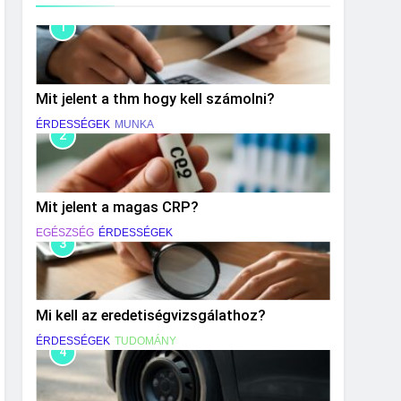
1
Mit jelent a thm hogy kell számolni?
ÉRDESSÉGEK
MUNKA
2
Mit jelent a magas CRP?
EGÉSZSÉG
ÉRDESSÉGEK
3
Mi kell az eredetiségvizsgálathoz?
ÉRDESSÉGEK
TUDOMÁNY
4