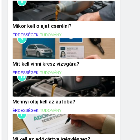
8
Mikor kell olajat cserélni?
ÉRDESSÉGEK
TUDOMÁNY
9
Mit kell vinni kresz vizsgára?
ÉRDESSÉGEK
TUDOMÁNY
10
Mennyi olaj kell az autóba?
ÉRDESSÉGEK
TUDOMÁNY
11
Mi kell az adókártya igényléshez?