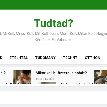
Tudtad?
 Mi Kell, Mihez Kell, Mit Kell Tudni, Miért Kell, Mikor Kell, Hogy
Kérdések És Válaszok.
ÁD
ÉTEL-ITAL
TUDOMÁNY
TECH/IT
OTTHON
lni?
Mikor kell büfiztetni a babát?
14 Óra Ezelőtt
ogy kell számolni?
Miért zsibbad a kéz?
2 Nap Ezelőtt
?
Mennyi a végkielégítés?
Mi
3 Nap Ezelőtt
3 N