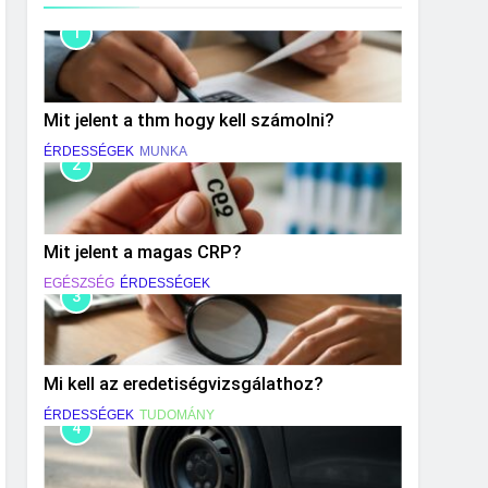
1
Mit jelent a thm hogy kell számolni?
ÉRDESSÉGEK
MUNKA
2
Mit jelent a magas CRP?
EGÉSZSÉG
ÉRDESSÉGEK
3
Mi kell az eredetiségvizsgálathoz?
ÉRDESSÉGEK
TUDOMÁNY
4