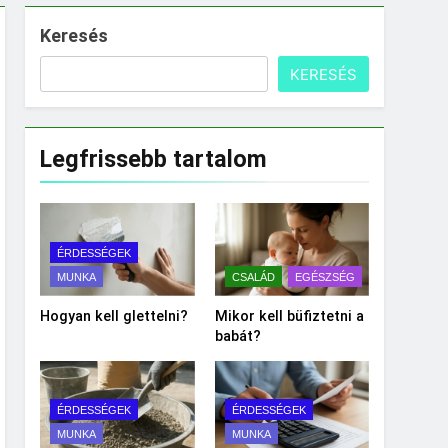
Keresés
KERESÉS
Legfrissebb tartalom
ÉRDESSÉGEK
MUNKA
CSALÁD
EGÉSZSÉG
Hogyan kell glettelni?
Mikor kell büfiztetni a
babát?
ÉRDESSÉGEK
ÉRDESSÉGEK
MUNKA
MUNKA