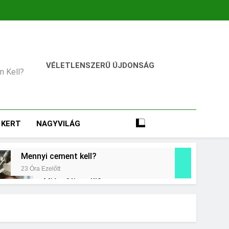
VÉLETLENSZERŰ ÚJDONSÁG
an Kell?
KERT
NAGYVILÁG
Mennyi cement kell?
23 Óra Ezelőtt
Miért fáj a váll?
2 Nap Ezelőtt
t jelent a magas CRP?
ap Ezelőtt