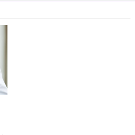
erélni?