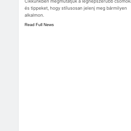
Cikkünkben megmutatjuk a legnépszerűbb csomók
és tippeket, hogy stílusosan jelenj meg bármilyen
alkalmon.
Read Full News