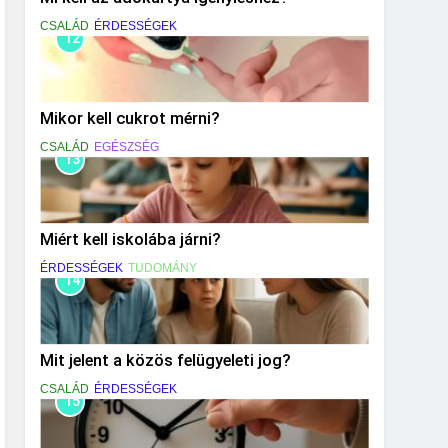
CSALÁD
ÉRDESSÉGEK
12
Mikor kell cukrot mérni?
CSALÁD
EGÉSZSÉG
13
Miért kell iskolába járni?
ÉRDESSÉGEK
TUDOMÁNY
14
Mit jelent a közös felügyeleti jog?
CSALÁD
ÉRDESSÉGEK
15