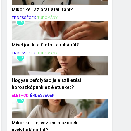
Mikor kell az órát átállítani?
ÉRDESSÉGEK
TUDOMÁNY
16
Mivel jön ki a filctoll a ruhából?
ÉRDESSÉGEK
TUDOMÁNY
17
Hogyan befolyásolja a születési
horoszkópunk az életünket?
ÉLETMÓD
ÉRDESSÉGEK
18
Mikor kell fejleszteni a szóbeli
nyelvtudásodat?