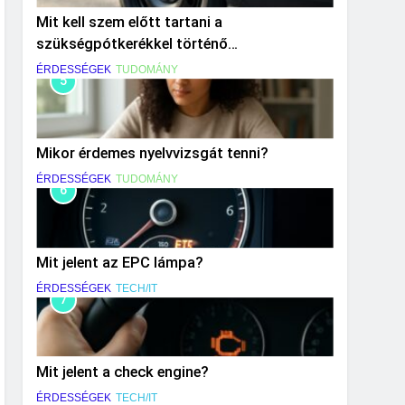
Mit kell szem előtt tartani a
szükségpótkerékkel történő
közlekedéskor?
ÉRDESSÉGEK
TUDOMÁNY
5
Mikor érdemes nyelvvizsgát tenni?
ÉRDESSÉGEK
TUDOMÁNY
6
Mit jelent az EPC lámpa?
ÉRDESSÉGEK
TECH/IT
7
Mit jelent a check engine?
ÉRDESSÉGEK
TECH/IT