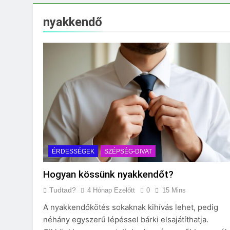
Mikor kell tetőt cs
3 Nap Ezelőtt
nyakkendő
ÉRDESSÉGEK
SZÉPSÉG-DIVAT
Hogyan kössünk nyakkendőt?
Tudtad?
4 Hónap Ezelőtt
0
15 Mins
A nyakkendőkötés sokaknak kihívás lehet, pedig
néhány egyszerű lépéssel bárki elsajátíthatja.