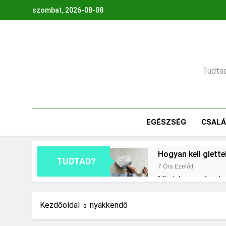
Ugrás
szombat, 2026-08-08
a
tartalomra
Tudtad,
EGÉSZSÉG
CSAL
Hogyan kell glette
TUDTAD?
7 Óra Ezelőtt
Mit jelent a thm h
1 Nap Ezelőtt
Mire jó a kollagén
Kezdőoldal
nyakkendő
2 Nap Ezelőtt