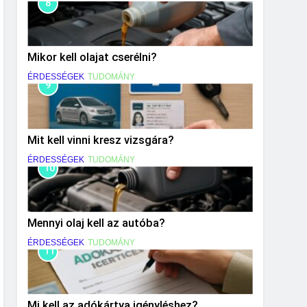
8
Mikor kell olajat cserélni?
ÉRDESSÉGEK
TUDOMÁNY
9
Mit kell vinni kresz vizsgára?
ÉRDESSÉGEK
TUDOMÁNY
10
Mennyi olaj kell az autóba?
ÉRDESSÉGEK
TUDOMÁNY
11
Mi kell az adókártya igényléshez?