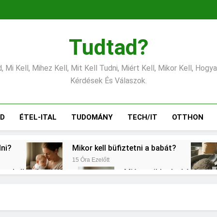
Tudtad?
 Mi Kell, Mihez Kell, Mit Kell Tudni, Miért Kell, Mikor Kell, Hogy
Kérdések És Válaszok.
ÁD
ÉTEL-ITAL
TUDOMÁNY
TECH/IT
OTTHON
lni?
Mikor kell büfiztetni a babát?
15 Óra Ezelőtt
ogy kell számolni?
Miért zsibbad a kéz?
2 Nap Ezelőtt
?
Mennyi a végkielégítés?
Mi
3 Nap Ezelőtt
3 N