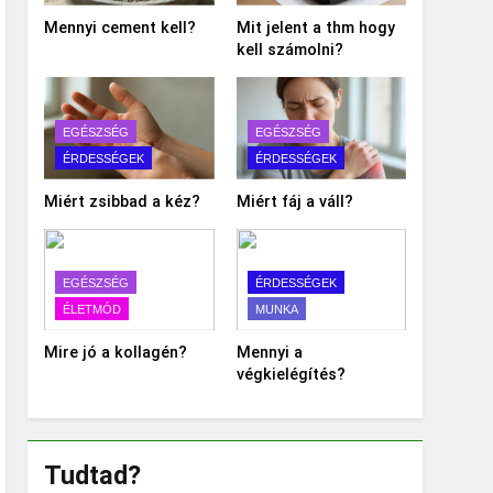
Mennyi cement kell?
Mit jelent a thm hogy
kell számolni?
EGÉSZSÉG
EGÉSZSÉG
ÉRDESSÉGEK
ÉRDESSÉGEK
Miért zsibbad a kéz?
Miért fáj a váll?
EGÉSZSÉG
ÉRDESSÉGEK
ÉLETMÓD
MUNKA
Mire jó a kollagén?
Mennyi a
végkielégítés?
Tudtad?