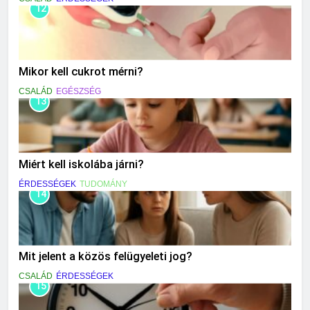
12
Mikor kell cukrot mérni?
CSALÁD
EGÉSZSÉG
13
Miért kell iskolába járni?
ÉRDESSÉGEK
TUDOMÁNY
14
Mit jelent a közös felügyeleti jog?
CSALÁD
ÉRDESSÉGEK
15