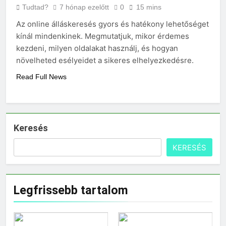
Mennyi a táppénz?
Tudtad?
7 hónap ezelőtt
0
15 mins
3 Nap Ezelőtt
Az online álláskeresés gyors és hatékony lehetőséget
kínál mindenkinek. Megmutatjuk, mikor érdemes
kezdeni, milyen oldalakat használj, és hogyan
növelheted esélyeidet a sikeres elhelyezkedésre.
Read Full News
Keresés
KERESÉS
Legfrissebb tartalom