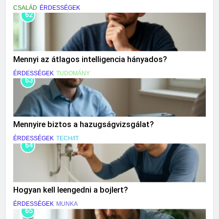
CSALÁD
ÉRDESSÉGEK
62
Mennyi az átlagos intelligencia hányados?
ÉRDESSÉGEK
TUDOMÁNY
63
Mennyire biztos a hazugságvizsgálat?
ÉRDESSÉGEK
TECH/IT
64
Hogyan kell leengedni a bojlert?
ÉRDESSÉGEK
MUNKA
65