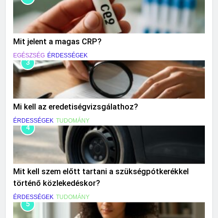
Mit jelent a magas CRP?
EGÉSZSÉG
ÉRDESSÉGEK
3
Mi kell az eredetiségvizsgálathoz?
ÉRDESSÉGEK
TUDOMÁNY
4
Mit kell szem előtt tartani a szükségpótkerékkel
történő közlekedéskor?
ÉRDESSÉGEK
TUDOMÁNY
5