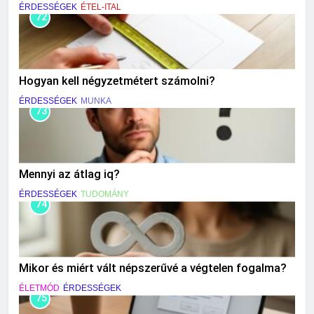
ÉRDESSÉGEK
ÉTEL-ITAL
72
Hogyan kell négyzetmétert számolni?
ÉRDESSÉGEK
MUNKA
73
Mennyi az átlag iq?
ÉRDESSÉGEK
TUDOMÁNY
74
Mikor és miért vált népszerűvé a végtelen fogalma?
ÉLETMÓD
ÉRDESSÉGEK
75