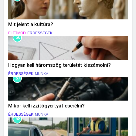
Mit jelent a kultúra?
ÉLETMÓD
ÉRDESSÉGEK
56
Hogyan kell háromszög területét kiszámolni?
ÉRDESSÉGEK
MUNKA
57
Mikor kell izzítógyertyát cserélni?
ÉRDESSÉGEK
MUNKA
58