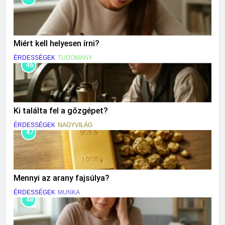
Miért kell helyesen írni?
ÉRDESSÉGEK
TUDOMÁNY
46
Ki találta fel a gőzgépet?
ÉRDESSÉGEK
NAGYVILÁG
47
Mennyi az arany fajsúlya?
ÉRDESSÉGEK
MUNKA
48