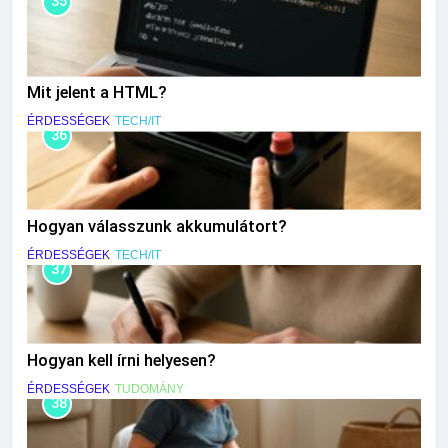
35
Mit jelent a HTML?
ÉRDESSÉGEK
TECH/IT
36
Hogyan válasszunk akkumulátort?
ÉRDESSÉGEK
TECH/IT
37
Hogyan kell írni helyesen?
ÉRDESSÉGEK
TUDOMÁNY
38