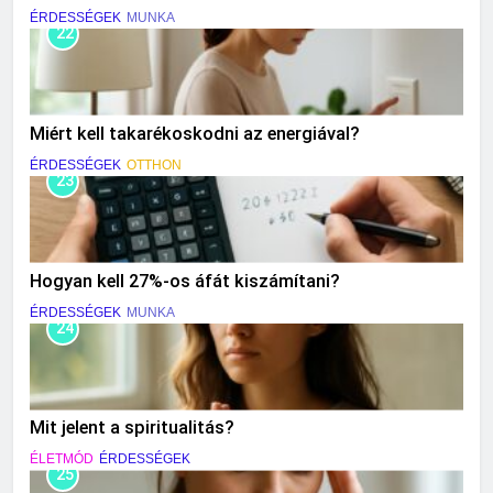
ÉRDESSÉGEK
MUNKA
22
Miért kell takarékoskodni az energiával?
ÉRDESSÉGEK
OTTHON
23
Hogyan kell 27%-os áfát kiszámítani?
ÉRDESSÉGEK
MUNKA
24
Mit jelent a spiritualitás?
ÉLETMÓD
ÉRDESSÉGEK
25