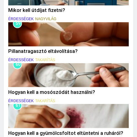
Mikor kell útdíjat fizetni?
ÉRDESSÉGEK
NAGYVILÁG
59
Pillanatragasztó eltávolítása?
ÉRDESSÉGEK
TAKARÍTÁS
60
Hogyan kell a mosószódát használni?
ÉRDESSÉGEK
TAKARÍTÁS
61
Hogyan kell a gyümölcsfoltot eltüntetni a ruháról?