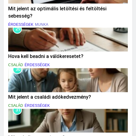
Mit jelent az optimális letöltési és feltöltési
sebesség?
ÉRDESSÉGEK
MUNKA
29
Hova kell beadni a válókeresetet?
CSALÁD
ÉRDESSÉGEK
30
Mit jelent a családi adókedvezmény?
CSALÁD
ÉRDESSÉGEK
31