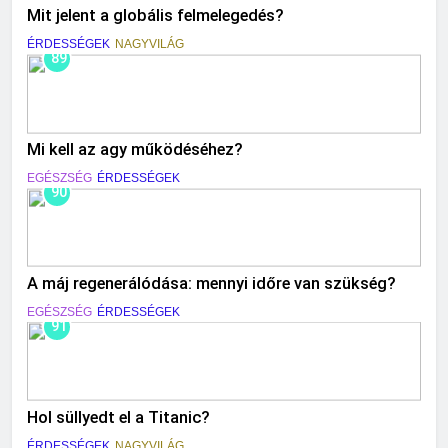
Mit jelent a globális felmelegedés?
ÉRDESSÉGEK
NAGYVILÁG
89
Mi kell az agy működéséhez?
EGÉSZSÉG
ÉRDESSÉGEK
90
A máj regenerálódása: mennyi időre van szükség?
EGÉSZSÉG
ÉRDESSÉGEK
91
Hol süllyedt el a Titanic?
ÉRDESSÉGEK
NAGYVILÁG