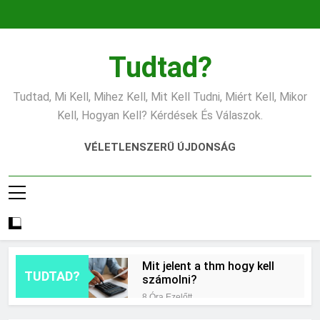
Ugrás
a
tartalomra
Tudtad?
Tudtad, Mi Kell, Mihez Kell, Mit Kell Tudni, Miért Kell, Mikor
Kell, Hogyan Kell? Kérdések És Válaszok.
VÉLETLENSZERŰ ÚJDONSÁG
Mit jelent a thm hogy kell
TUDTAD?
számolni?
8 Óra Ezelőtt
Miért zsibbad a kéz?