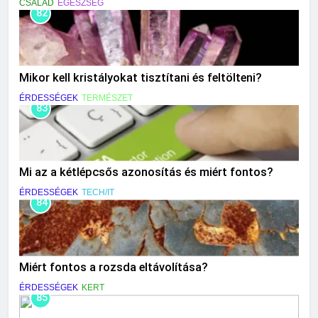
CSALÁD
EGÉSZSÉG
82
Mikor kell kristályokat tisztítani és feltölteni?
ÉRDESSÉGEK
TERMÉSZET
83
Mi az a kétlépcsős azonosítás és miért fontos?
ÉRDESSÉGEK
TECH/IT
84
Miért fontos a rozsda eltávolítása?
ÉRDESSÉGEK
KERT
85