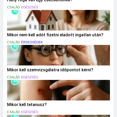
CSALÁD
EGÉSZSÉG
42
Mikor nem kell adót fizetni eladott ingatlan után?
CSALÁD
ÉRDESSÉGEK
43
Mikor kell szemvizsgálatra időpontot kérni?
CSALÁD
EGÉSZSÉG
44
Mikor kell tetanusz?
CSALÁD
EGÉSZSÉG
45