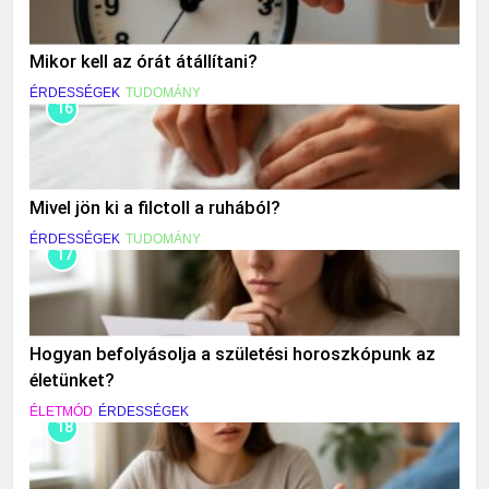
Mikor kell az órát átállítani?
ÉRDESSÉGEK
TUDOMÁNY
16
Mivel jön ki a filctoll a ruhából?
ÉRDESSÉGEK
TUDOMÁNY
17
Hogyan befolyásolja a születési horoszkópunk az
életünket?
ÉLETMÓD
ÉRDESSÉGEK
18