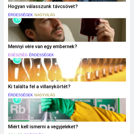
Hogyan válasszunk távcsövet?
ÉRDESSÉGEK
NAGYVILÁG
79
Mennyi vére van egy embernek?
EGÉSZSÉG
ÉRDESSÉGEK
80
Ki találta fel a villanykörtét?
ÉRDESSÉGEK
NAGYVILÁG
81
Miért kell ismerni a vegyjeleket?