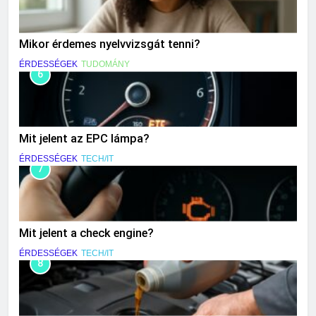
Mikor érdemes nyelvvizsgát tenni?
ÉRDESSÉGEK
TUDOMÁNY
6
Mit jelent az EPC lámpa?
ÉRDESSÉGEK
TECH/IT
7
Mit jelent a check engine?
ÉRDESSÉGEK
TECH/IT
8