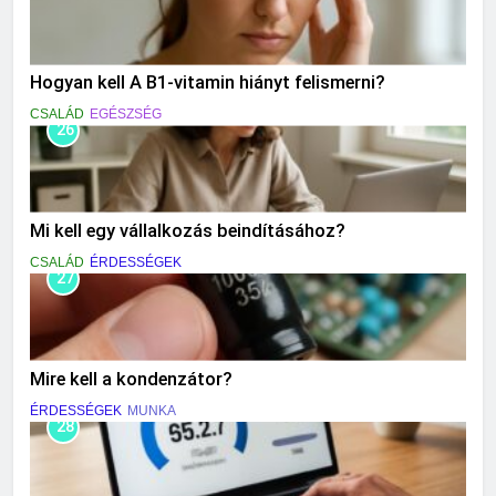
Hogyan kell A B1-vitamin hiányt felismerni?
CSALÁD
EGÉSZSÉG
26
Mi kell egy vállalkozás beindításához?
CSALÁD
ÉRDESSÉGEK
27
Mire kell a kondenzátor?
ÉRDESSÉGEK
MUNKA
28