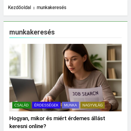
16 Óra Ezelőtt
Kezdőoldal
munkakeresés
Miért fáj a váll?
24 Óra Ezelőtt
Mire jó a kollagén?
munkakeresés
1 Nap Ezelőtt
Mennyi a végkielégítés?
2 Nap Ezelőtt
Mit jelent a magas
CRP?
2 Nap Ezelőtt
Mikor kell tetőt
cserélni?
2 Nap Ezelőtt
Mit jelent a magas
vérnyomás?
CSALÁD
ÉRDESSÉGEK
MUNKA
NAGYVILÁG
3 Nap Ezelőtt
Milyen fűtést érdemes
Hogyan, mikor és miért érdemes állást
választani?
keresni online?
3 Nap Ezelőtt