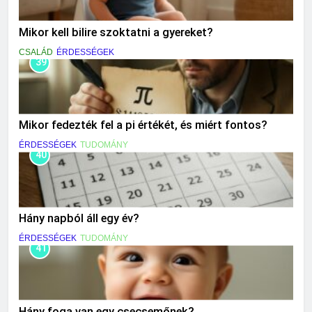
Mikor kell bilire szoktatni a gyereket?
CSALÁD
ÉRDESSÉGEK
39
Mikor fedezték fel a pi értékét, és miért fontos?
ÉRDESSÉGEK
TUDOMÁNY
40
Hány napból áll egy év?
ÉRDESSÉGEK
TUDOMÁNY
41
Hány foga van egy csecsemőnek?