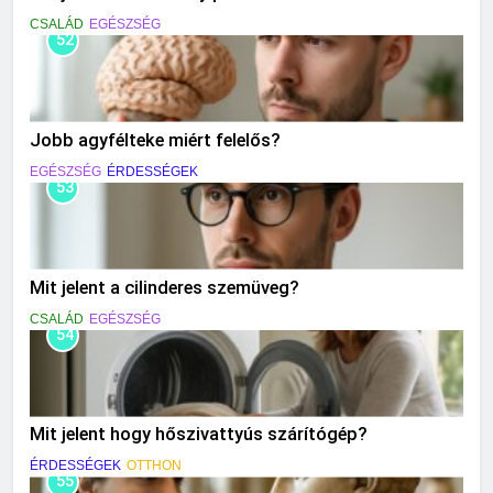
CSALÁD
EGÉSZSÉG
52
Jobb agyfélteke miért felelős?
EGÉSZSÉG
ÉRDESSÉGEK
53
Mit jelent a cilinderes szemüveg?
CSALÁD
EGÉSZSÉG
54
Mit jelent hogy hőszivattyús szárítógép?
ÉRDESSÉGEK
OTTHON
55