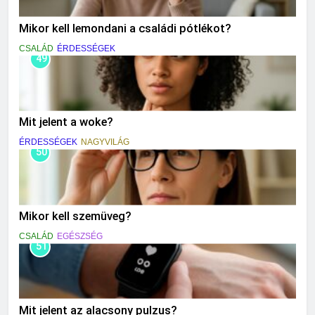
Mikor kell lemondani a családi pótlékot?
CSALÁD
ÉRDESSÉGEK
49
Mit jelent a woke?
ÉRDESSÉGEK
NAGYVILÁG
50
Mikor kell szemüveg?
CSALÁD
EGÉSZSÉG
51
Mit jelent az alacsony pulzus?