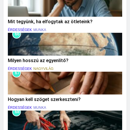
Mit tegyünk, ha elfogytak az ötleteink?
ÉRDESSÉGEK
MUNKA
66
Milyen hosszú az egyenlítő?
ÉRDESSÉGEK
NAGYVILÁG
67
Hogyan kell szöget szerkeszteni?
ÉRDESSÉGEK
MUNKA
68