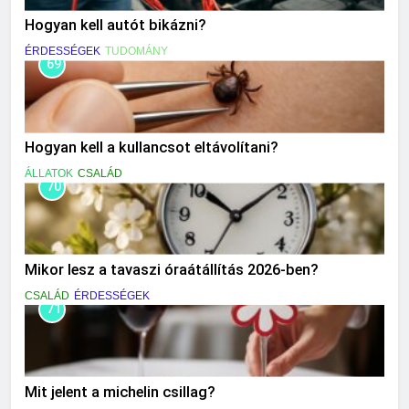
Hogyan kell autót bikázni?
ÉRDESSÉGEK
TUDOMÁNY
69
Hogyan kell a kullancsot eltávolítani?
ÁLLATOK
CSALÁD
70
Mikor lesz a tavaszi óraátállítás 2026-ben?
CSALÁD
ÉRDESSÉGEK
71
Mit jelent a michelin csillag?