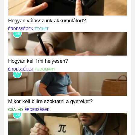
Hogyan válasszunk akkumulátort?
ÉRDESSÉGEK
TECH/IT
36
Hogyan kell írni helyesen?
ÉRDESSÉGEK
TUDOMÁNY
37
Mikor kell bilire szoktatni a gyereket?
CSALÁD
ÉRDESSÉGEK
38