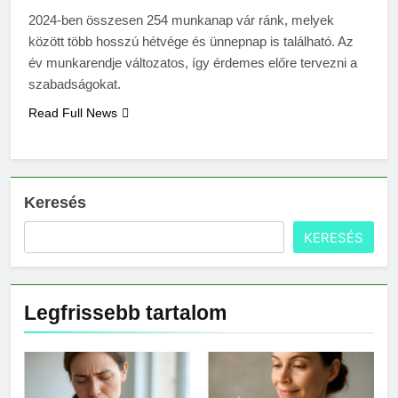
Mit hány fokon kell
2024-ben összesen 254 munkanap vár ránk, melyek
mosni?
között több hosszú hétvége és ünnepnap is található. Az
3 Nap Ezelőtt
év munkarendje változatos, így érdemes előre tervezni a
szabadságokat.
Read Full News
Keresés
KERESÉS
Legfrissebb tartalom