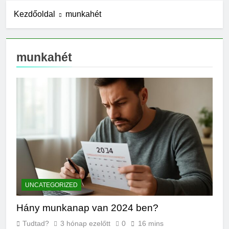
11 Óra Ezelőtt
Mennyi a
Kezdőoldal
munkahét
végkielégítés?
19 Óra Ezelőtt
Mit jelent a magas
munkahét
CRP?
1 Nap Ezelőtt
Mikor kell tetőt cserélni?
1 Nap Ezelőtt
Mit jelent a magas
vérnyomás?
2 Nap Ezelőtt
Milyen fűtést érdemes
választani?
2 Nap Ezelőtt
Mennyi a táppénz?
UNCATEGORIZED
2 Nap Ezelőtt
Mi kell az
Hány munkanap van 2024 ben?
eredetiségvizsgálathoz?
3 Nap Ezelőtt
Tudtad?
3 hónap ezelőtt
0
16 mins