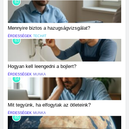
62
Mennyire biztos a hazugságvizsgálat?
ÉRDESSÉGEK
TECH/IT
63
Hogyan kell leengedni a bojlert?
ÉRDESSÉGEK
MUNKA
64
Mit tegyünk, ha elfogytak az ötleteink?
ÉRDESSÉGEK
MUNKA
65