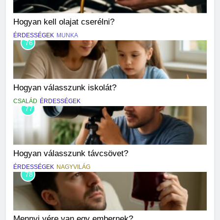
Hogyan kell olajat cserélni?
ÉRDESSÉGEK
MUNKA
76
Hogyan válasszunk iskolát?
CSALÁD
ÉRDESSÉGEK
77
Hogyan válasszunk távcsövet?
ÉRDESSÉGEK
NAGYVILÁG
78
Mennyi vére van egy embernek?