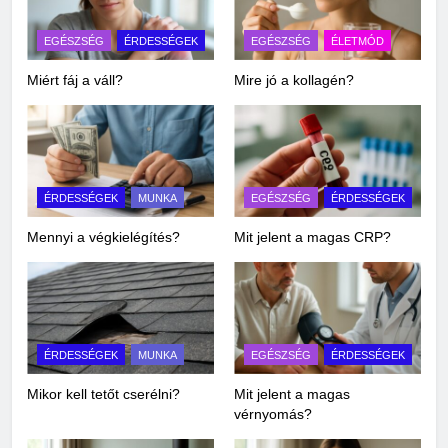
EGÉSZSÉG
ÉRDESSÉGEK
EGÉSZSÉG
ÉLETMÓD
Miért fáj a váll?
Mire jó a kollagén?
ÉRDESSÉGEK
MUNKA
EGÉSZSÉG
ÉRDESSÉGEK
Mennyi a végkielégítés?
Mit jelent a magas CRP?
ÉRDESSÉGEK
MUNKA
EGÉSZSÉG
ÉRDESSÉGEK
Mikor kell tetőt cserélni?
Mit jelent a magas
vérnyomás?