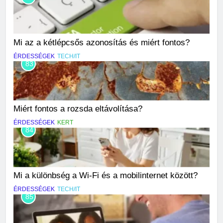
Mi az a kétlépcsős azonosítás és miért fontos?
ÉRDESSÉGEK
TECH/IT
83
Miért fontos a rozsda eltávolítása?
ÉRDESSÉGEK
KERT
84
Mi a különbség a Wi-Fi és a mobilinternet között?
ÉRDESSÉGEK
TECH/IT
85