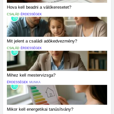
Hova kell beadni a válókeresetet?
CSALÁD
ÉRDESSÉGEK
29
Mit jelent a családi adókedvezmény?
CSALÁD
ÉRDESSÉGEK
30
Mihez kell mestervizsga?
ÉRDESSÉGEK
MUNKA
31
Mikor kell energetikai tanúsítvány?