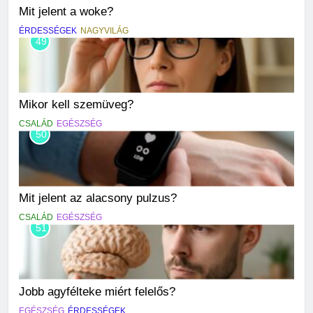
Mit jelent a woke?
ÉRDESSÉGEK
NAGYVILÁG
49
Mikor kell szemüveg?
CSALÁD
EGÉSZSÉG
50
Mit jelent az alacsony pulzus?
CSALÁD
EGÉSZSÉG
51
Jobb agyfélteke miért felelős?
EGÉSZSÉG
ÉRDESSÉGEK