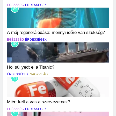
EGÉSZSÉG
ÉRDESSÉGEK
89
A máj regenerálódása: mennyi időre van szükség?
EGÉSZSÉG
ÉRDESSÉGEK
90
Hol süllyedt el a Titanic?
ÉRDESSÉGEK
NAGYVILÁG
91
Miért kell a vas a szervezetnek?
EGÉSZSÉG
ÉRDESSÉGEK
92