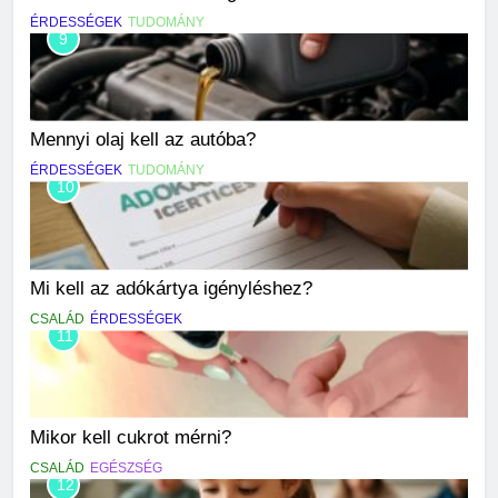
ÉRDESSÉGEK
TUDOMÁNY
9
Mennyi olaj kell az autóba?
ÉRDESSÉGEK
TUDOMÁNY
10
Mi kell az adókártya igényléshez?
CSALÁD
ÉRDESSÉGEK
11
Mikor kell cukrot mérni?
CSALÁD
EGÉSZSÉG
12