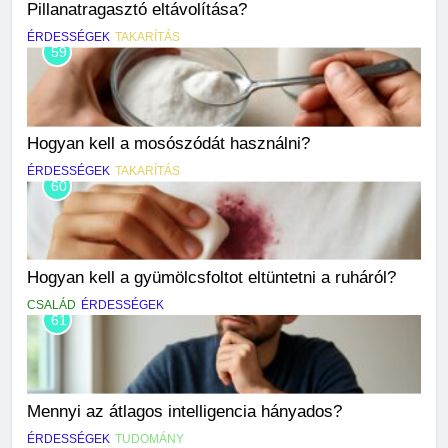
Pillanatragasztó eltávolítása?
ÉRDESSÉGEK
TAKARÍTÁS
59
Hogyan kell a mosószódát használni?
ÉRDESSÉGEK
TAKARÍTÁS
60
Hogyan kell a gyümölcsfoltot eltüntetni a ruháról?
CSALÁD
ÉRDESSÉGEK
61
Mennyi az átlagos intelligencia hányados?
ÉRDESSÉGEK
TUDOMÁNY