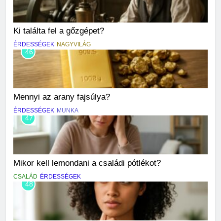
Ki találta fel a gőzgépet?
ÉRDESSÉGEK
NAGYVILÁG
46
Mennyi az arany fajsúlya?
ÉRDESSÉGEK
MUNKA
47
Mikor kell lemondani a családi pótlékot?
CSALÁD
ÉRDESSÉGEK
48