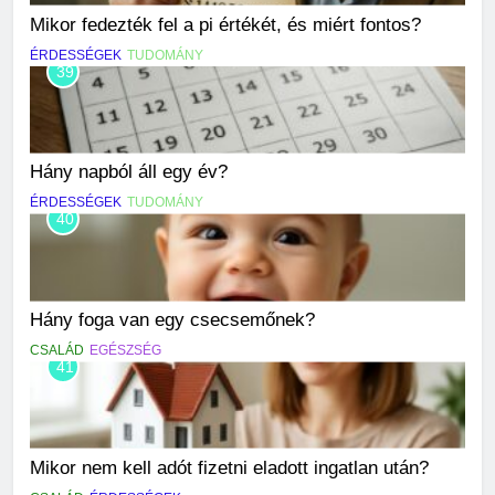
Mikor fedezték fel a pi értékét, és miért fontos?
ÉRDESSÉGEK
TUDOMÁNY
39
Hány napból áll egy év?
ÉRDESSÉGEK
TUDOMÁNY
40
Hány foga van egy csecsemőnek?
CSALÁD
EGÉSZSÉG
41
Mikor nem kell adót fizetni eladott ingatlan után?