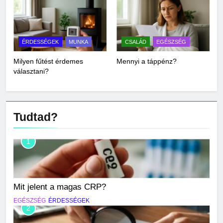
ÉRDESSÉGEK
MUNKA
CSALÁD
EGÉSZSÉG
Milyen fűtést érdemes
Mennyi a táppénz?
választani?
Tudtad?
1
Mit jelent a magas CRP?
EGÉSZSÉG
ÉRDESSÉGEK
2