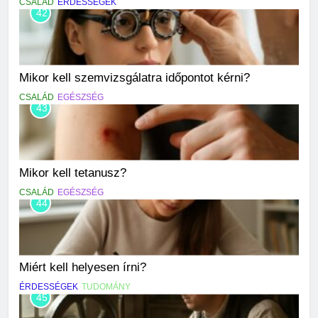
CSALÁD
ÉRDESSÉGEK
42
Mikor kell szemvizsgálatra időpontot kérni?
CSALÁD
EGÉSZSÉG
43
Mikor kell tetanusz?
CSALÁD
EGÉSZSÉG
44
Miért kell helyesen írni?
ÉRDESSÉGEK
TUDOMÁNY
45