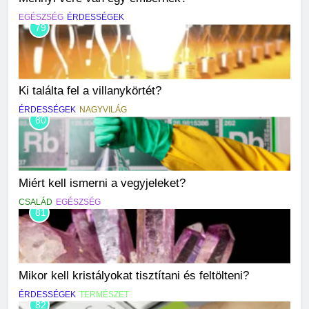
EGÉSZSÉG
ÉRDESSÉGEK
79
Ki találta fel a villanykörtét?
ÉRDESSÉGEK
NAGYVILÁG
80
Miért kell ismerni a vegyjeleket?
CSALÁD
EGÉSZSÉG
81
Mikor kell kristályokat tisztítani és feltölteni?
ÉRDESSÉGEK
TERMÉSZET
82