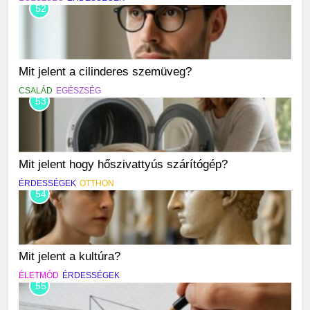
52
Mit jelent a cilinderes szemüveg?
CSALÁD
EGÉSZSÉG
53
Mit jelent hogy hőszivattyús szárítógép?
ÉRDESSÉGEK
OTTHON
54
Mit jelent a kultúra?
ÉLETMÓD
ÉRDESSÉGEK
55