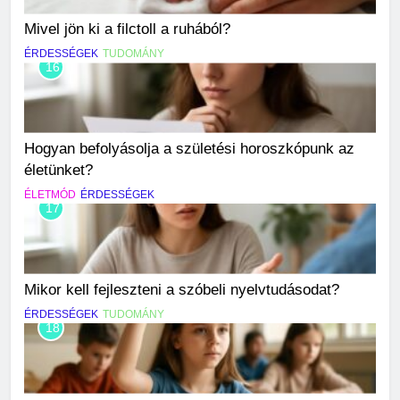
Mivel jön ki a filctoll a ruhából?
ÉRDESSÉGEK
TUDOMÁNY
16
Hogyan befolyásolja a születési horoszkópunk az
életünket?
ÉLETMÓD
ÉRDESSÉGEK
17
Mikor kell fejleszteni a szóbeli nyelvtudásodat?
ÉRDESSÉGEK
TUDOMÁNY
18