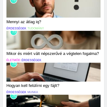
Mennyi az átlag iq?
ÉRDESSÉGEK
TUDOMÁNY
73
Mikor és miért vált népszerűvé a végtelen fogalma?
ÉLETMÓD
ÉRDESSÉGEK
74
Hogyan kell felülírni egy fájlt?
ÉRDESSÉGEK
MUNKA
75