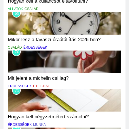
Hogyan kell a kullancsot eltávolítani?
ÁLLATOK
CSALÁD
69
Mikor lesz a tavaszi óraátállítás 2026-ben?
CSALÁD
ÉRDESSÉGEK
70
Mit jelent a michelin csillag?
ÉRDESSÉGEK
ÉTEL-ITAL
71
Hogyan kell négyzetmétert számolni?
ÉRDESSÉGEK
MUNKA
72