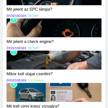
Mit jelent az EPC lámpa?
ÉRDESSÉGEK
TECH/IT
6
Mit jelent a check engine?
ÉRDESSÉGEK
TECH/IT
7
Mikor kell olajat cserélni?
ÉRDESSÉGEK
TUDOMÁNY
8
Mit kell vinni kresz vizsgára?