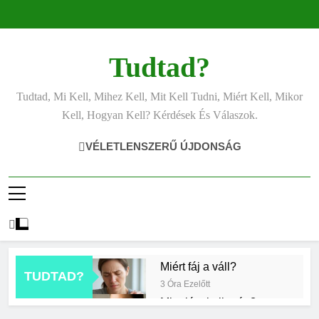
Ugrás
a
tartalomra
Tudtad?
Tudtad, Mi Kell, Mihez Kell, Mit Kell Tudni, Miért Kell, Mikor
Kell, Hogyan Kell? Kérdések És Válaszok.
VÉLETLENSZERŰ ÚJDONSÁG
Miért fáj a váll?
TUDTAD?
3 Óra Ezelőtt
Mire jó a kollagén?