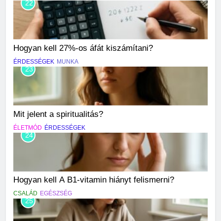
22
Hogyan kell 27%-os áfát kiszámítani?
ÉRDESSÉGEK
MUNKA
23
Mit jelent a spiritualitás?
ÉLETMÓD
ÉRDESSÉGEK
24
Hogyan kell A B1-vitamin hiányt felismerni?
CSALÁD
EGÉSZSÉG
25