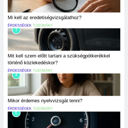
Mi kell az eredetiségvizsgálathoz?
ÉRDESSÉGEK
TUDOMÁNY
3
Mit kell szem előtt tartani a szükségpótkerékkel
történő közlekedéskor?
ÉRDESSÉGEK
TUDOMÁNY
4
Mikor érdemes nyelvvizsgát tenni?
ÉRDESSÉGEK
TUDOMÁNY
5