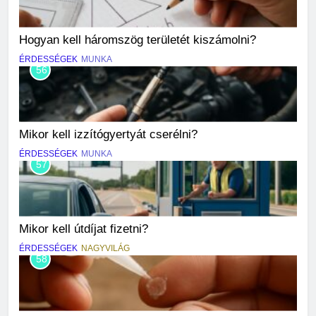
Hogyan kell háromszög területét kiszámolni?
ÉRDESSÉGEK
MUNKA
56
Mikor kell izzítógyertyát cserélni?
ÉRDESSÉGEK
MUNKA
57
Mikor kell útdíjat fizetni?
ÉRDESSÉGEK
NAGYVILÁG
58