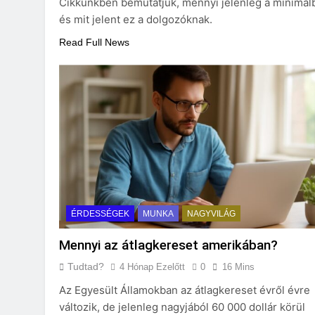
Cikkünkben bemutatjuk, mennyi jelenleg a minimálb
és mit jelent ez a dolgozóknak.
Read Full News
ÉRDESSÉGEK
MUNKA
NAGYVILÁG
Mennyi az átlagkereset amerikában?
Tudtad?
4 Hónap Ezelőtt
0
16 Mins
Az Egyesült Államokban az átlagkereset évről évre
változik, de jelenleg nagyjából 60 000 dollár körül