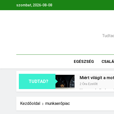
Ugrás
szombat, 2026-08-08
a
tartalomra
Tudtad,
EGÉSZSÉG
CSAL
Miért világít a mo
TUDTAD?
2 Óra Ezelőtt
Hogyan kell glette
18 Óra Ezelőtt
Mit jelent a thm h
Kezdőoldal
munkaerőpiac
2 Nap Ezelőtt