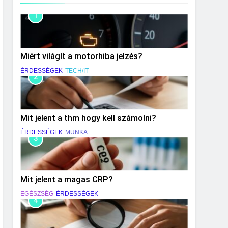
1
Miért világít a motorhiba jelzés?
ÉRDESSÉGEK
TECH/IT
2
Mit jelent a thm hogy kell számolni?
ÉRDESSÉGEK
MUNKA
3
Mit jelent a magas CRP?
EGÉSZSÉG
ÉRDESSÉGEK
4