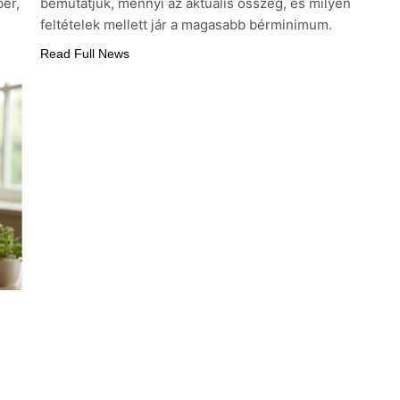
ér,
bemutatjuk, mennyi az aktuális összeg, és milyen
feltételek mellett jár a magasabb bérminimum.
Read Full News