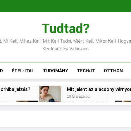
Tudtad?
 Mi Kell, Mihez Kell, Mit Kell Tudni, Miért Kell, Mikor Kell, Hogy
Kérdések És Válaszok.
ÁD
ÉTEL-ITAL
TUDOMÁNY
TECH/IT
OTTHON
torhiba jelzés?
Mit jelent az alacsony vérny
10 Óra Ezelőtt
lni?
Mikor kell büfiztetni a babát?
1 Nap Ezelőtt
ogy kell számolni?
Miért zsibbad a kéz?
2 Nap Ezelőtt