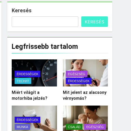
Keresés
KERESÉS
Legfrissebb tartalom
ÉRDESSÉGEK
EGÉSZSÉG
TECH/IT
ÉRDESSÉGEK
Miért világít a
Mit jelent az alacsony
motorhiba jelzés?
vérnyomás?
ÉRDESSÉGEK
MUNKA
CSALÁD
EGÉSZSÉG