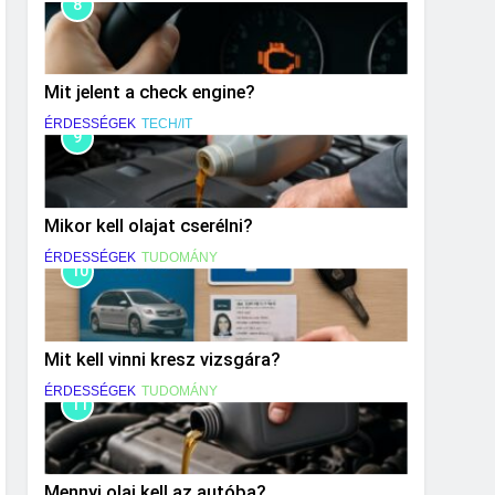
8
Mit jelent a check engine?
ÉRDESSÉGEK
TECH/IT
9
Mikor kell olajat cserélni?
ÉRDESSÉGEK
TUDOMÁNY
10
Mit kell vinni kresz vizsgára?
ÉRDESSÉGEK
TUDOMÁNY
11
Mennyi olaj kell az autóba?