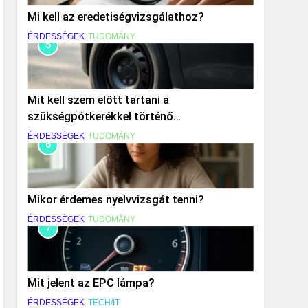
Mi kell az eredetiségvizsgálathoz?
ÉRDESSÉGEK
TUDOMÁNY
5
Mit kell szem előtt tartani a
szükségpótkerékkel történő
közlekedéskor?
ÉRDESSÉGEK
TUDOMÁNY
6
Mikor érdemes nyelvvizsgát tenni?
ÉRDESSÉGEK
TUDOMÁNY
7
Mit jelent az EPC lámpa?
ÉRDESSÉGEK
TECH/IT