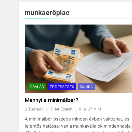
Mire jó a kollagén
3 Nap Ezelőtt
munkaerőpiac
CSALÁD
ÉRDESSÉGEK
MUNKA
Mennyi a minimálbér?
Tudtad?
3 Hét Ezelőtt
0
17 Mins
A minimálbér összege minden évben változhat, és
jelentős hatással van a munkavállalók mindennapjai