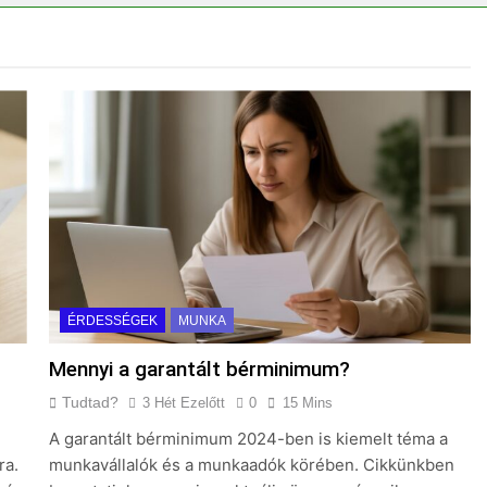
?
Mennyi a végkielégítés?
3 Nap Ezelőtt
ÉRDESSÉGEK
MUNKA
Mennyi a garantált bérminimum?
Tudtad?
3 Hét Ezelőtt
0
15 Mins
A garantált bérminimum 2024-ben is kiemelt téma a
ra.
munkavállalók és a munkaadók körében. Cikkünkben