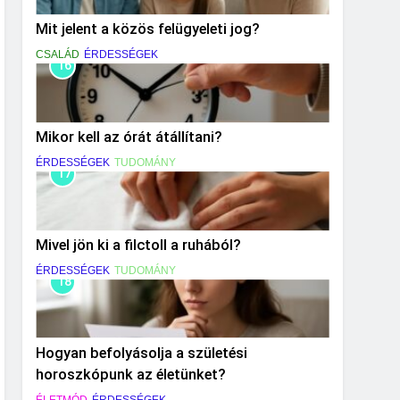
Mit jelent a közös felügyeleti jog?
CSALÁD
ÉRDESSÉGEK
16
Mikor kell az órát átállítani?
ÉRDESSÉGEK
TUDOMÁNY
17
Mivel jön ki a filctoll a ruhából?
ÉRDESSÉGEK
TUDOMÁNY
18
Hogyan befolyásolja a születési
horoszkópunk az életünket?
ÉLETMÓD
ÉRDESSÉGEK