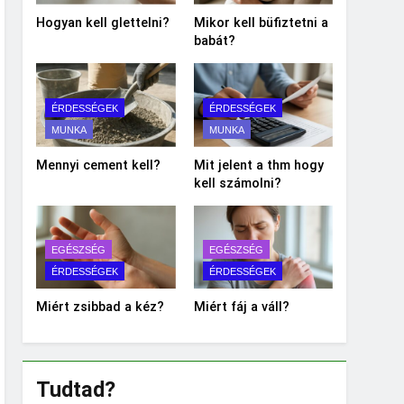
Hogyan kell glettelni?
Mikor kell büfiztetni a
babát?
ÉRDESSÉGEK
ÉRDESSÉGEK
MUNKA
MUNKA
Mennyi cement kell?
Mit jelent a thm hogy
kell számolni?
EGÉSZSÉG
EGÉSZSÉG
ÉRDESSÉGEK
ÉRDESSÉGEK
Miért zsibbad a kéz?
Miért fáj a váll?
Tudtad?