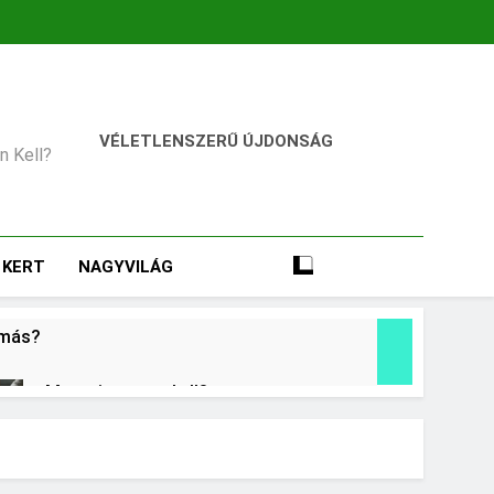
VÉLETLENSZERŰ ÚJDONSÁG
an Kell?
KERT
NAGYVILÁG
omás?
Mennyi cement kell?
1 Nap Ezelőtt
Miért fáj a váll?
2 Nap Ezelőtt