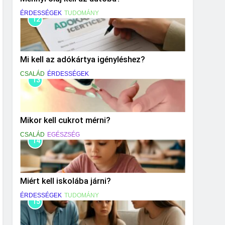
ÉRDESSÉGEK
TUDOMÁNY
12
Mi kell az adókártya igényléshez?
CSALÁD
ÉRDESSÉGEK
13
Mikor kell cukrot mérni?
CSALÁD
EGÉSZSÉG
14
Miért kell iskolába járni?
ÉRDESSÉGEK
TUDOMÁNY
15