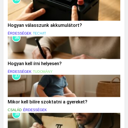
Hogyan válasszunk akkumulátort?
ÉRDESSÉGEK
TECH/IT
36
Hogyan kell írni helyesen?
ÉRDESSÉGEK
TUDOMÁNY
37
Mikor kell bilire szoktatni a gyereket?
CSALÁD
ÉRDESSÉGEK
38