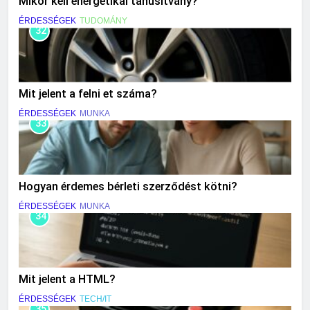
Mikor kell energetikai tanúsítvány?
ÉRDESSÉGEK
TUDOMÁNY
32
Mit jelent a felni et száma?
ÉRDESSÉGEK
MUNKA
33
Hogyan érdemes bérleti szerződést kötni?
ÉRDESSÉGEK
MUNKA
34
Mit jelent a HTML?
ÉRDESSÉGEK
TECH/IT
35