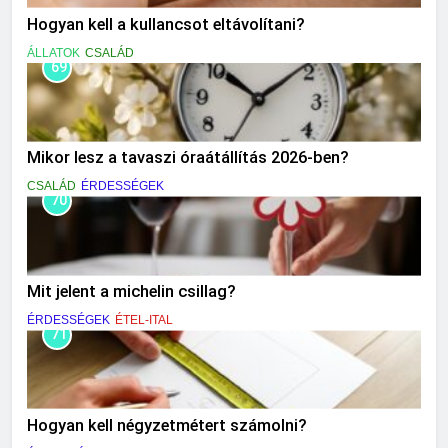
Hogyan kell a kullancsot eltávolítani?
ÁLLATOK
CSALÁD
69
Mikor lesz a tavaszi óraátállítás 2026-ben?
CSALÁD
ÉRDESSÉGEK
70
Mit jelent a michelin csillag?
ÉRDESSÉGEK
ÉTEL-ITAL
71
Hogyan kell négyzetmétert számolni?