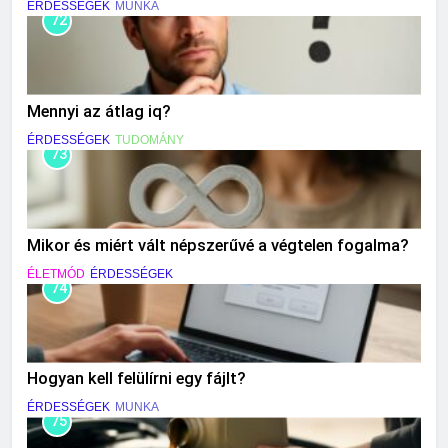
ÉRDESSÉGEK
MUNKA
72
Mennyi az átlag iq?
ÉRDESSÉGEK
TUDOMÁNY
73
Mikor és miért vált népszerűvé a végtelen fogalma?
ÉLETMÓD
ÉRDESSÉGEK
74
Hogyan kell felülírni egy fájlt?
ÉRDESSÉGEK
MUNKA
75