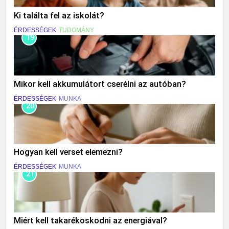
Ki találta fel az iskolát?
ÉRDESSÉGEK
TUDOMÁNY
19
Mikor kell akkumulátort cserélni az autóban?
ÉRDESSÉGEK
MUNKA
20
Hogyan kell verset elemezni?
ÉRDESSÉGEK
MUNKA
21
Miért kell takarékoskodni az energiával?