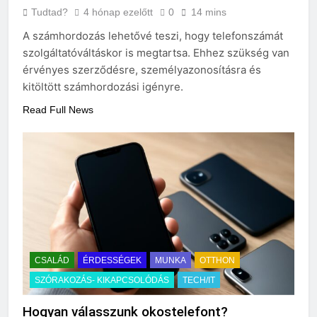
Tudtad?
4 hónap ezelőtt
0
14 mins
A számhordozás lehetővé teszi, hogy telefonszámát
szolgáltatóváltáskor is megtartsa. Ehhez szükség van
érvényes szerződésre, személyazonosításra és
kitöltött számhordozási igényre.
Read Full News
CSALÁD
ÉRDESSÉGEK
MUNKA
OTTHON
SZÓRAKOZÁS- KIKAPCSOLÓDÁS
TECH/IT
Hogyan válasszunk okostelefont?