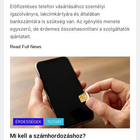
eredetiségvizsgálathoz?
Előfizetéses telefon vásárlásához személyi
3 Nap Ezelőtt
igazolványra, lakcímkártyára és általában
bankszámlára is szükség van. Az igénylés menete
egyszerű, de érdemes összehasonlítani a szolgáltatók
ajánlatait.
Read Full News
ÉRDESSÉGEK
TECH/IT
Mi kell a számhordozáshoz?