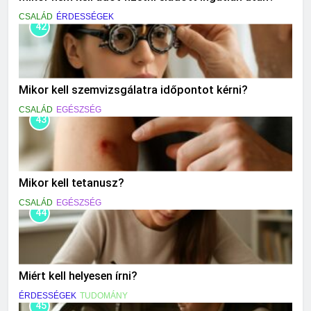
CSALÁD
ÉRDESSÉGEK
42
Mikor kell szemvizsgálatra időpontot kérni?
CSALÁD
EGÉSZSÉG
43
Mikor kell tetanusz?
CSALÁD
EGÉSZSÉG
44
Miért kell helyesen írni?
ÉRDESSÉGEK
TUDOMÁNY
45