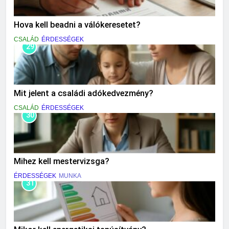
Hova kell beadni a válókeresetet?
CSALÁD
ÉRDESSÉGEK
29
Mit jelent a családi adókedvezmény?
CSALÁD
ÉRDESSÉGEK
30
Mihez kell mestervizsga?
ÉRDESSÉGEK
MUNKA
31