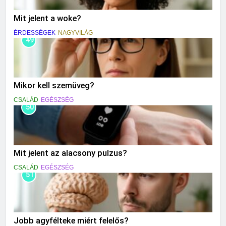
Mit jelent a woke?
ÉRDESSÉGEK
NAGYVILÁG
49
Mikor kell szemüveg?
CSALÁD
EGÉSZSÉG
50
Mit jelent az alacsony pulzus?
CSALÁD
EGÉSZSÉG
51
Jobb agyfélteke miért felelős?