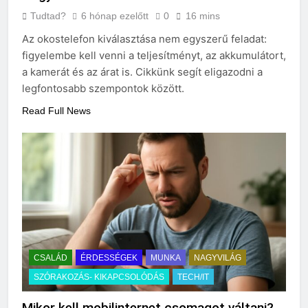
Tudtad?
6 hónap ezelőtt
0
16 mins
Az okostelefon kiválasztása nem egyszerű feladat:
figyelembe kell venni a teljesítményt, az akkumulátort,
a kamerát és az árat is. Cikkünk segít eligazodni a
legfontosabb szempontok között.
Read Full News
CSALÁD
ÉRDESSÉGEK
MUNKA
NAGYVILÁG
SZÓRAKOZÁS- KIKAPCSOLÓDÁS
TECH/IT
Mikor kell mobilinternet csomagot váltani?