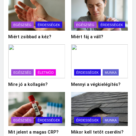
EGÉSZSÉG
ÉRDESSÉGEK
EGÉSZSÉG
ÉRDESSÉGEK
Miért zsibbad a kéz?
Miért fáj a váll?
EGÉSZSÉG
ÉLETMÓD
ÉRDESSÉGEK
MUNKA
Mire jó a kollagén?
Mennyi a végkielégítés?
EGÉSZSÉG
ÉRDESSÉGEK
ÉRDESSÉGEK
MUNKA
Mit jelent a magas CRP?
Mikor kell tetőt cserélni?