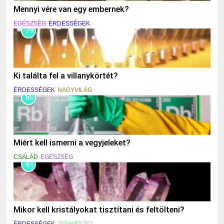
Mennyi vére van egy embernek?
EGÉSZSÉG
ÉRDESSÉGEK
79
Ki találta fel a villanykörtét?
ÉRDESSÉGEK
NAGYVILÁG
80
Miért kell ismerni a vegyjeleket?
CSALÁD
EGÉSZSÉG
81
Mikor kell kristályokat tisztítani és feltölteni?
ÉRDESSÉGEK
TERMÉSZET