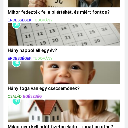
Mikor fedezték fel a pi értékét, és miért fontos?
ÉRDESSÉGEK
TUDOMÁNY
39
Hány napból áll egy év?
ÉRDESSÉGEK
TUDOMÁNY
40
Hány foga van egy csecsemőnek?
CSALÁD
EGÉSZSÉG
41
Mikor nem kell adót fizetni eladott ingatlan után?