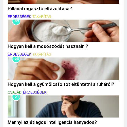
Pillanatragasztó eltávolítása?
ÉRDESSÉGEK
TAKARÍTÁS
59
Hogyan kell a mosószódát használni?
ÉRDESSÉGEK
TAKARÍTÁS
60
Hogyan kell a gyümölcsfoltot eltüntetni a ruháról?
CSALÁD
ÉRDESSÉGEK
61
Mennyi az átlagos intelligencia hányados?