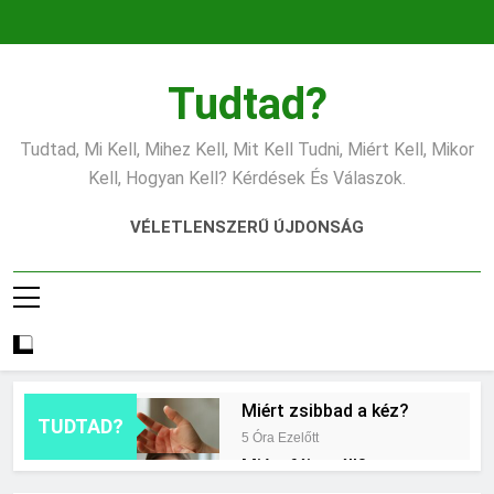
Ugrás
a
tartalomra
Tudtad?
Tudtad, Mi Kell, Mihez Kell, Mit Kell Tudni, Miért Kell, Mikor
Kell, Hogyan Kell? Kérdések És Válaszok.
VÉLETLENSZERŰ ÚJDONSÁG
Miért zsibbad a kéz?
TUDTAD?
5 Óra Ezelőtt
Miért fáj a váll?
13 Óra Ezelőtt