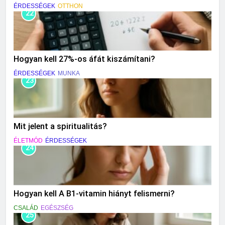
ÉRDESSÉGEK
OTTHON
22
Hogyan kell 27%-os áfát kiszámítani?
ÉRDESSÉGEK
MUNKA
23
Mit jelent a spiritualitás?
ÉLETMÓD
ÉRDESSÉGEK
24
Hogyan kell A B1-vitamin hiányt felismerni?
CSALÁD
EGÉSZSÉG
25