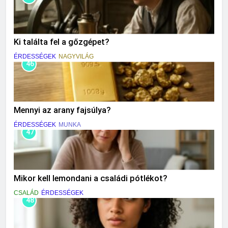
Ki találta fel a gőzgépet?
ÉRDESSÉGEK
NAGYVILÁG
46
Mennyi az arany fajsúlya?
ÉRDESSÉGEK
MUNKA
47
Mikor kell lemondani a családi pótlékot?
CSALÁD
ÉRDESSÉGEK
48