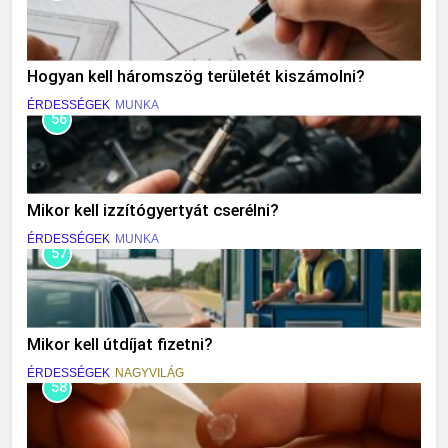
Hogyan kell háromszög területét kiszámolni?
ÉRDESSÉGEK
MUNKA
56
Mikor kell izzítógyertyát cserélni?
ÉRDESSÉGEK
MUNKA
57
Mikor kell útdíjat fizetni?
ÉRDESSÉGEK
NAGYVILÁG
58