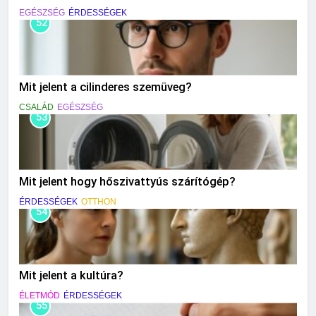
EGÉSZSÉG
ÉRDESSÉGEK
52
Mit jelent a cilinderes szemüveg?
CSALÁD
EGÉSZSÉG
53
Mit jelent hogy hőszivattyús szárítógép?
ÉRDESSÉGEK
OTTHON
54
Mit jelent a kultúra?
ÉLETMÓD
ÉRDESSÉGEK
55