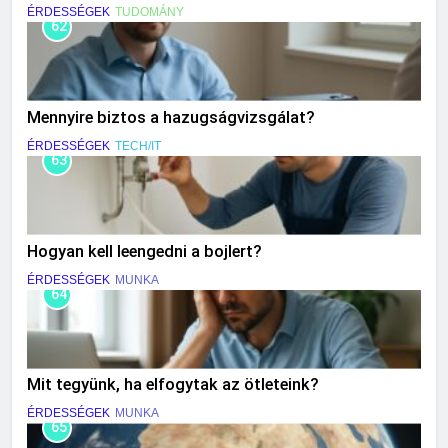
ÉRDESSÉGEK
TUDOMÁNY
62
Mennyire biztos a hazugságvizsgálat?
ÉRDESSÉGEK
TECH/IT
63
Hogyan kell leengedni a bojlert?
ÉRDESSÉGEK
MUNKA
64
Mit tegyünk, ha elfogytak az ötleteink?
ÉRDESSÉGEK
MUNKA
65