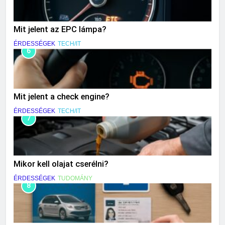
Mit jelent az EPC lámpa?
ÉRDESSÉGEK
TECH/IT
6
Mit jelent a check engine?
ÉRDESSÉGEK
TECH/IT
7
Mikor kell olajat cserélni?
ÉRDESSÉGEK
TUDOMÁNY
8