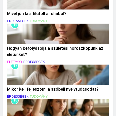
Mivel jön ki a filctoll a ruhából?
ÉRDESSÉGEK
TUDOMÁNY
16
Hogyan befolyásolja a születési horoszkópunk az
életünket?
ÉLETMÓD
ÉRDESSÉGEK
17
Mikor kell fejleszteni a szóbeli nyelvtudásodat?
ÉRDESSÉGEK
TUDOMÁNY
18