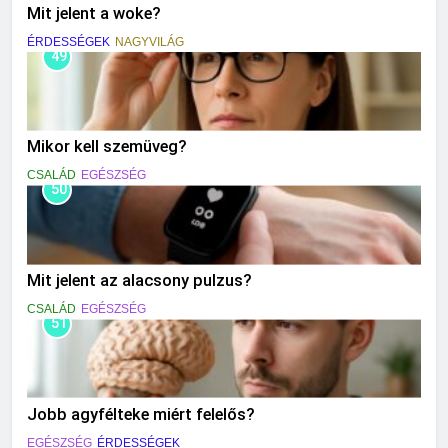
Mit jelent a woke?
ÉRDESSÉGEK
NAGYVILÁG
49
Mikor kell szemüveg?
CSALÁD
EGÉSZSÉG
50
Mit jelent az alacsony pulzus?
CSALÁD
EGÉSZSÉG
51
Jobb agyfélteke miért felelős?
EGÉSZSÉG
ÉRDESSÉGEK