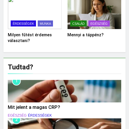
ÉRDESSÉGEK
MUNKA
CSALÁD
EGÉSZSÉG
Milyen fűtést érdemes
Mennyi a táppénz?
választani?
Tudtad?
1
Mit jelent a magas CRP?
EGÉSZSÉG
ÉRDESSÉGEK
2