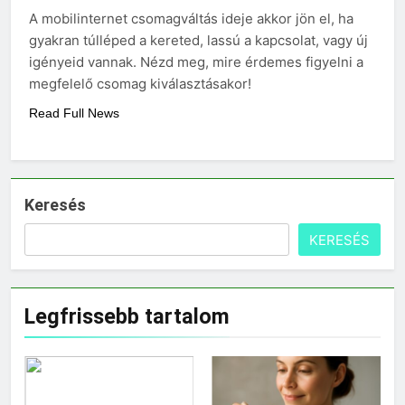
Mit hány fokon kell
A mobilinternet csomagváltás ideje akkor jön el, ha
mosni?
gyakran túlléped a kereted, lassú a kapcsolat, vagy új
3 Nap Ezelőtt
igényeid vannak. Nézd meg, mire érdemes figyelni a
megfelelő csomag kiválasztásakor!
Read Full News
Keresés
KERESÉS
Legfrissebb tartalom