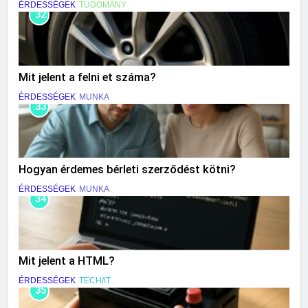
ÉRDESSÉGEK
TUDOMÁNY
32
Mit jelent a felni et száma?
ÉRDESSÉGEK
MUNKA
33
Hogyan érdemes bérleti szerződést kötni?
ÉRDESSÉGEK
MUNKA
34
Mit jelent a HTML?
ÉRDESSÉGEK
TECH/IT
35