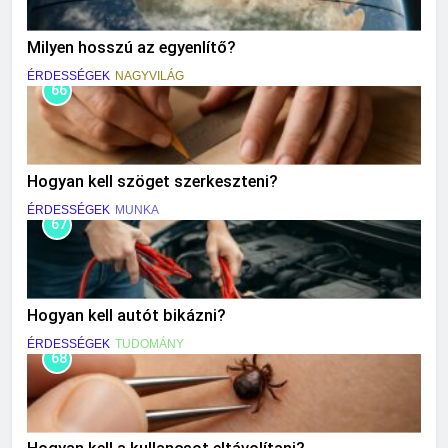
Milyen hosszú az egyenlítő?
ÉRDESSÉGEK
NAGYVILÁG
66
Hogyan kell szöget szerkeszteni?
ÉRDESSÉGEK
MUNKA
67
Hogyan kell autót bikázni?
ÉRDESSÉGEK
TUDOMÁNY
68