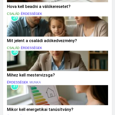
Hova kell beadni a válókeresetet?
CSALÁD
ÉRDESSÉGEK
29
Mit jelent a családi adókedvezmény?
CSALÁD
ÉRDESSÉGEK
30
Mihez kell mestervizsga?
ÉRDESSÉGEK
MUNKA
31
Mikor kell energetikai tanúsítvány?