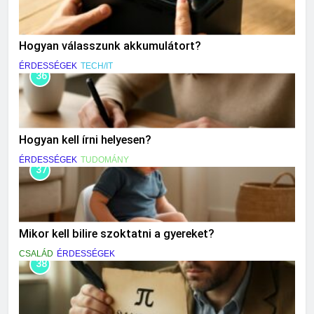
Hogyan válasszunk akkumulátort?
ÉRDESSÉGEK
TECH/IT
36
Hogyan kell írni helyesen?
ÉRDESSÉGEK
TUDOMÁNY
37
Mikor kell bilire szoktatni a gyereket?
CSALÁD
ÉRDESSÉGEK
38