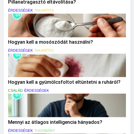
Pillanatragasztó eltávolítása?
ÉRDESSÉGEK
TAKARÍTÁS
59
Hogyan kell a mosószódát használni?
ÉRDESSÉGEK
TAKARÍTÁS
60
Hogyan kell a gyümölcsfoltot eltüntetni a ruháról?
CSALÁD
ÉRDESSÉGEK
61
Mennyi az átlagos intelligencia hányados?
ÉRDESSÉGEK
TUDOMÁNY