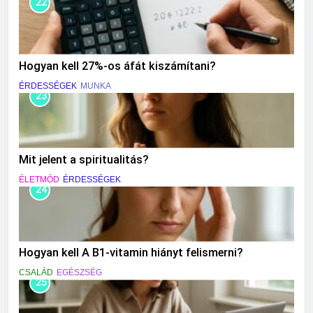
22
Hogyan kell 27%-os áfát kiszámítani?
ÉRDESSÉGEK
MUNKA
23
Mit jelent a spiritualitás?
ÉLETMÓD
ÉRDESSÉGEK
24
Hogyan kell A B1-vitamin hiányt felismerni?
CSALÁD
EGÉSZSÉG
25