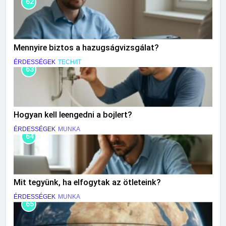
62
Mennyire biztos a hazugságvizsgálat?
ÉRDESSÉGEK
TECH/IT
63
Hogyan kell leengedni a bojlert?
ÉRDESSÉGEK
MUNKA
64
Mit tegyünk, ha elfogytak az ötleteink?
ÉRDESSÉGEK
MUNKA
65