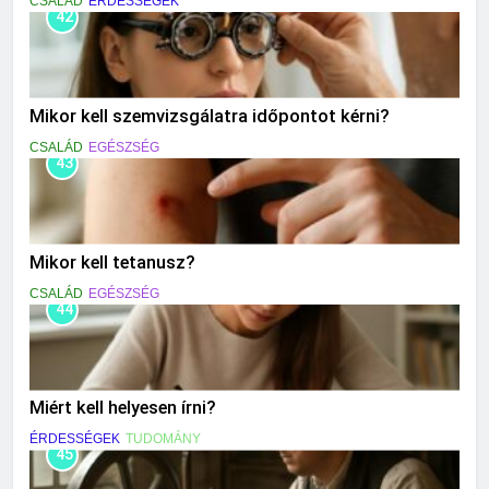
CSALÁD
ÉRDESSÉGEK
42
Mikor kell szemvizsgálatra időpontot kérni?
CSALÁD
EGÉSZSÉG
43
Mikor kell tetanusz?
CSALÁD
EGÉSZSÉG
44
Miért kell helyesen írni?
ÉRDESSÉGEK
TUDOMÁNY
45