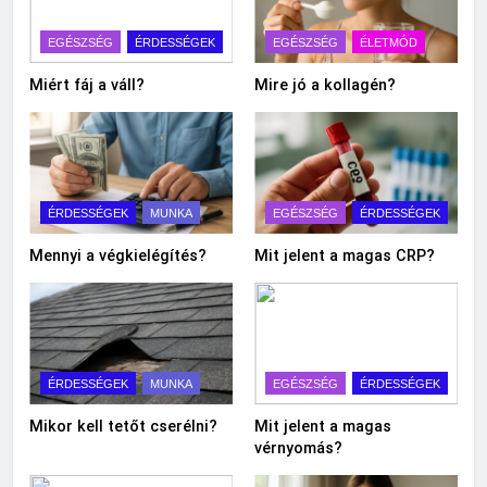
EGÉSZSÉG
ÉRDESSÉGEK
EGÉSZSÉG
ÉLETMÓD
Miért fáj a váll?
Mire jó a kollagén?
ÉRDESSÉGEK
MUNKA
EGÉSZSÉG
ÉRDESSÉGEK
Mennyi a végkielégítés?
Mit jelent a magas CRP?
ÉRDESSÉGEK
MUNKA
EGÉSZSÉG
ÉRDESSÉGEK
Mikor kell tetőt cserélni?
Mit jelent a magas
vérnyomás?