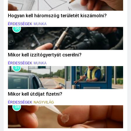
Hogyan kell háromszög területét kiszámolni?
ÉRDESSÉGEK
MUNKA
56
Mikor kell izzítógyertyát cserélni?
ÉRDESSÉGEK
MUNKA
57
Mikor kell útdíjat fizetni?
ÉRDESSÉGEK
NAGYVILÁG
58