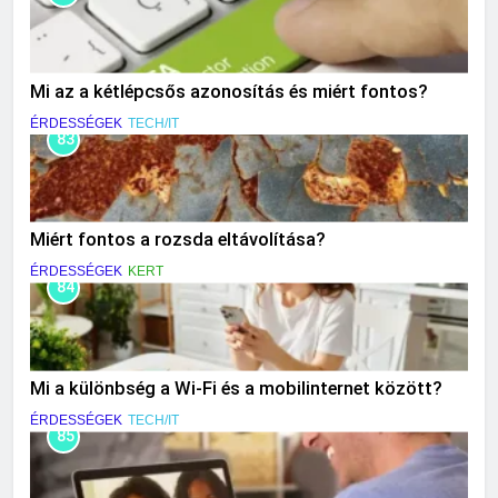
Mi az a kétlépcsős azonosítás és miért fontos?
ÉRDESSÉGEK
TECH/IT
83
Miért fontos a rozsda eltávolítása?
ÉRDESSÉGEK
KERT
84
Mi a különbség a Wi-Fi és a mobilinternet között?
ÉRDESSÉGEK
TECH/IT
85