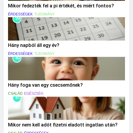
Mikor fedezték fel a pi értékét, és miért fontos?
ÉRDESSÉGEK
TUDOMÁNY
39
Hány napból áll egy év?
ÉRDESSÉGEK
TUDOMÁNY
40
Hány foga van egy csecsemőnek?
CSALÁD
EGÉSZSÉG
41
Mikor nem kell adót fizetni eladott ingatlan után?