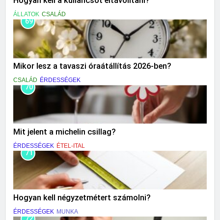
Hogyan kell a kullancsot eltávolítani?
ÁLLATOK
CSALÁD
69
Mikor lesz a tavaszi óraátállítás 2026-ben?
CSALÁD
ÉRDESSÉGEK
70
Mit jelent a michelin csillag?
ÉRDESSÉGEK
ÉTEL-ITAL
71
Hogyan kell négyzetmétert számolni?
ÉRDESSÉGEK
MUNKA
72