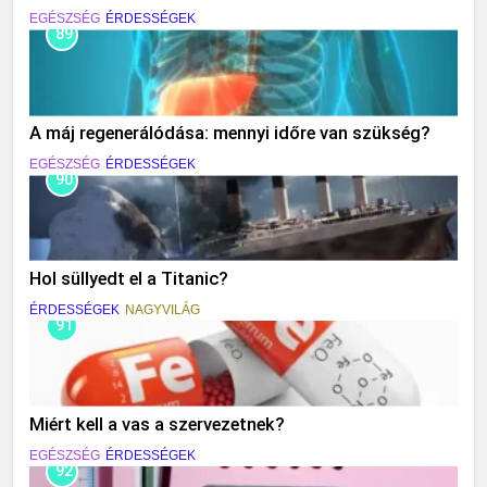
EGÉSZSÉG
ÉRDESSÉGEK
89
A máj regenerálódása: mennyi időre van szükség?
EGÉSZSÉG
ÉRDESSÉGEK
90
Hol süllyedt el a Titanic?
ÉRDESSÉGEK
NAGYVILÁG
91
Miért kell a vas a szervezetnek?
EGÉSZSÉG
ÉRDESSÉGEK
92