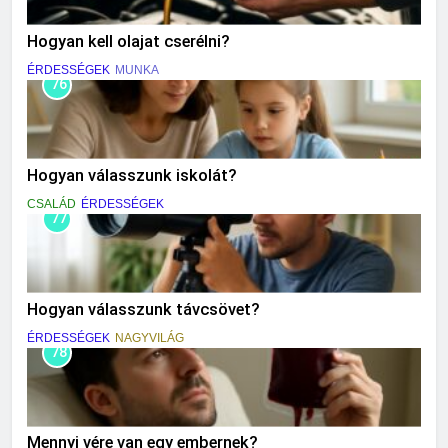
Hogyan kell olajat cserélni?
ÉRDESSÉGEK
MUNKA
76
Hogyan válasszunk iskolát?
CSALÁD
ÉRDESSÉGEK
77
Hogyan válasszunk távcsövet?
ÉRDESSÉGEK
NAGYVILÁG
78
Mennyi vére van egy embernek?