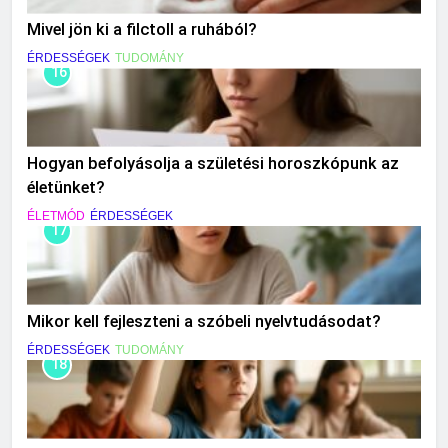
Mivel jön ki a filctoll a ruhából?
ÉRDESSÉGEK
TUDOMÁNY
16
Hogyan befolyásolja a születési horoszkópunk az
életünket?
ÉLETMÓD
ÉRDESSÉGEK
17
Mikor kell fejleszteni a szóbeli nyelvtudásodat?
ÉRDESSÉGEK
TUDOMÁNY
18