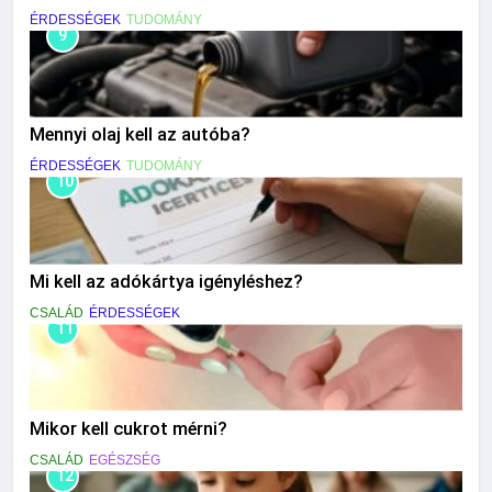
ÉRDESSÉGEK
TUDOMÁNY
9
Mennyi olaj kell az autóba?
ÉRDESSÉGEK
TUDOMÁNY
10
Mi kell az adókártya igényléshez?
CSALÁD
ÉRDESSÉGEK
11
Mikor kell cukrot mérni?
CSALÁD
EGÉSZSÉG
12