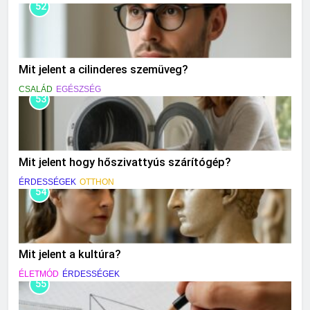
52
Mit jelent a cilinderes szemüveg?
CSALÁD
EGÉSZSÉG
53
Mit jelent hogy hőszivattyús szárítógép?
ÉRDESSÉGEK
OTTHON
54
Mit jelent a kultúra?
ÉLETMÓD
ÉRDESSÉGEK
55