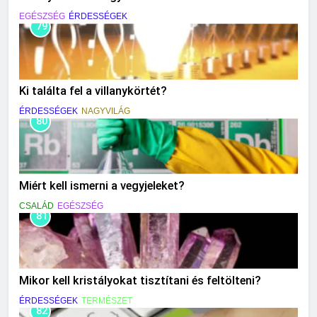
EGÉSZSÉG
ÉRDESSÉGEK
79
Ki találta fel a villanykörtét?
ÉRDESSÉGEK
NAGYVILÁG
80
Miért kell ismerni a vegyjeleket?
CSALÁD
EGÉSZSÉG
81
Mikor kell kristályokat tisztítani és feltölteni?
ÉRDESSÉGEK
TERMÉSZET
82