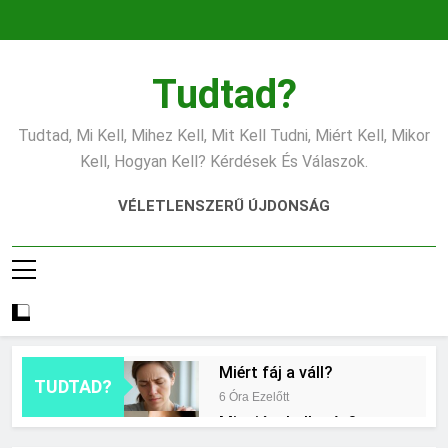
Ugrás
a
tartalomra
Tudtad?
Tudtad, Mi Kell, Mihez Kell, Mit Kell Tudni, Miért Kell, Mikor
Kell, Hogyan Kell? Kérdések És Válaszok.
VÉLETLENSZERŰ ÚJDONSÁG
Miért fáj a váll?
TUDTAD?
6 Óra Ezelőtt
Mire jó a kollagén?
14 Óra Ezelőtt