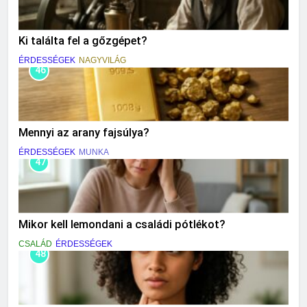
Ki találta fel a gőzgépet?
ÉRDESSÉGEK
NAGYVILÁG
46
Mennyi az arany fajsúlya?
ÉRDESSÉGEK
MUNKA
47
Mikor kell lemondani a családi pótlékot?
CSALÁD
ÉRDESSÉGEK
48