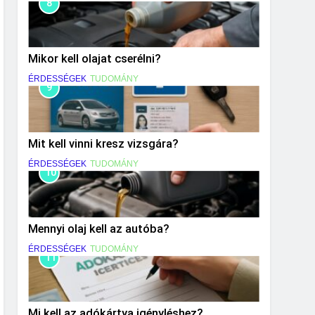
8
Mikor kell olajat cserélni?
ÉRDESSÉGEK
TUDOMÁNY
9
Mit kell vinni kresz vizsgára?
ÉRDESSÉGEK
TUDOMÁNY
10
Mennyi olaj kell az autóba?
ÉRDESSÉGEK
TUDOMÁNY
11
Mi kell az adókártya igényléshez?