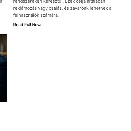
sa
rendszereken keresztül. Ezek célja általában
reklámozás vagy csalás, és zavaróak lehetnek a
felhasználók számára.
Read Full News