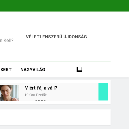
VÉLETLENSZERŰ ÚJDONSÁG
an Kell?
KERT
NAGYVILÁG
Miért fáj a váll?
19 Óra Ezelőtt
t jelent a magas CRP?
ap Ezelőtt