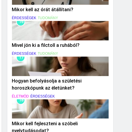
Mikor kell az órát átállítani?
ÉRDESSÉGEK
TUDOMÁNY
16
Mivel jön ki a filctoll a ruhából?
ÉRDESSÉGEK
TUDOMÁNY
17
Hogyan befolyásolja a születési
horoszkópunk az életünket?
ÉLETMÓD
ÉRDESSÉGEK
18
Mikor kell fejleszteni a szóbeli
nyelvtudásodat?