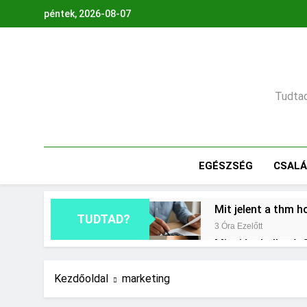
Ugrás
péntek, 2026-08-07
a
tartalomra
Tudtad,
EGÉSZSÉG
CSAL
Mit jelent a thm h
TUDTAD?
3 Óra Ezelőtt
Mire jó a kollagén
1 Nap Ezelőtt
Mikor kell tetőt cs
Kezdőoldal
marketing
2 Nap Ezelőtt