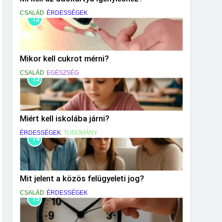
CSALÁD
ÉRDESSÉGEK
12
Mikor kell cukrot mérni?
CSALÁD
EGÉSZSÉG
13
Miért kell iskolába járni?
ÉRDESSÉGEK
TUDOMÁNY
14
Mit jelent a közös felügyeleti jog?
CSALÁD
ÉRDESSÉGEK
15