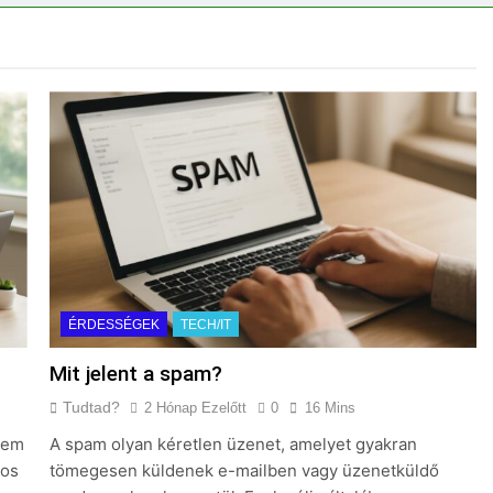
emes választani?
Mennyi a táppénz?
3 Nap Ezelőtt
ÉRDESSÉGEK
TECH/IT
Mit jelent a spam?
Tudtad?
2 Hónap Ezelőtt
0
16 Mins
anem
A spam olyan kéretlen üzenet, amelyet gyakran
tos
tömegesen küldenek e-mailben vagy üzenetküldő