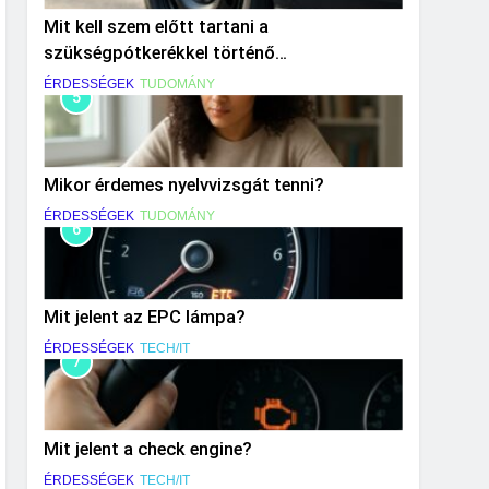
Mit kell szem előtt tartani a
szükségpótkerékkel történő
közlekedéskor?
ÉRDESSÉGEK
TUDOMÁNY
5
Mikor érdemes nyelvvizsgát tenni?
ÉRDESSÉGEK
TUDOMÁNY
6
Mit jelent az EPC lámpa?
ÉRDESSÉGEK
TECH/IT
7
Mit jelent a check engine?
ÉRDESSÉGEK
TECH/IT