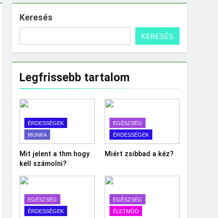
Keresés
KERESÉS
Legfrissebb tartalom
ÉRDESSÉGEK
EGÉSZSÉG
MUNKA
ÉRDESSÉGEK
Mit jelent a thm hogy
Miért zsibbad a kéz?
kell számolni?
EGÉSZSÉG
EGÉSZSÉG
ÉRDESSÉGEK
ÉLETMÓD