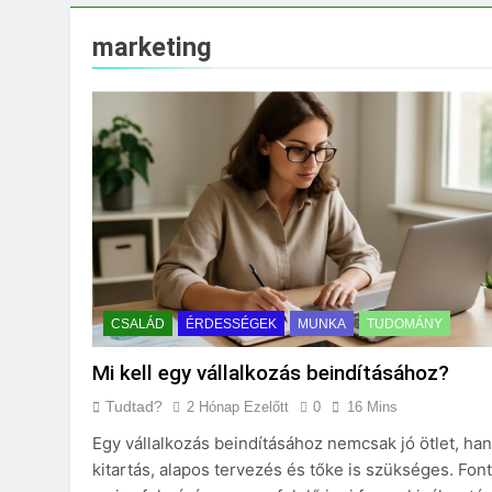
Milyen fűtést érd
3 Nap Ezelőtt
marketing
CSALÁD
ÉRDESSÉGEK
MUNKA
TUDOMÁNY
Mi kell egy vállalkozás beindításához?
Tudtad?
2 Hónap Ezelőtt
0
16 Mins
Egy vállalkozás beindításához nemcsak jó ötlet, h
kitartás, alapos tervezés és tőke is szükséges. Fon