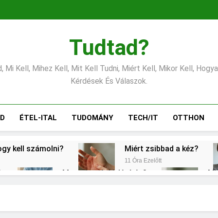
Tudtad?
 Mi Kell, Mihez Kell, Mit Kell Tudni, Miért Kell, Mikor Kell, Hogy
Kérdések És Válaszok.
ÁD
ÉTEL-ITAL
TUDOMÁNY
TECH/IT
OTTHON
ogy kell számolni?
Miért zsibbad a kéz?
11 Óra Ezelőtt
?
Mennyi a végkielégítés?
Mi
1 Nap Ezelőtt
2 N
erélni?
Mit jelent a magas vérnyomás?
2 Nap Ezelőtt