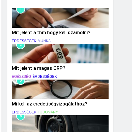
1
Mit jelent a thm hogy kell számolni?
ÉRDESSÉGEK
MUNKA
2
Mit jelent a magas CRP?
EGÉSZSÉG
ÉRDESSÉGEK
3
Mi kell az eredetiségvizsgálathoz?
ÉRDESSÉGEK
TUDOMÁNY
4