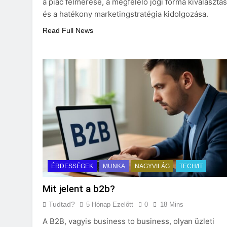
a piac felmérése, a megfelelő jogi forma kiválasztá
és a hatékony marketingstratégia kidolgozása.
Read Full News
ÉRDESSÉGEK
MUNKA
NAGYVILÁG
TECH/IT
Mit jelent a b2b?
Tudtad?
5 Hónap Ezelőtt
0
18 Mins
A B2B, vagyis business to business, olyan üzleti