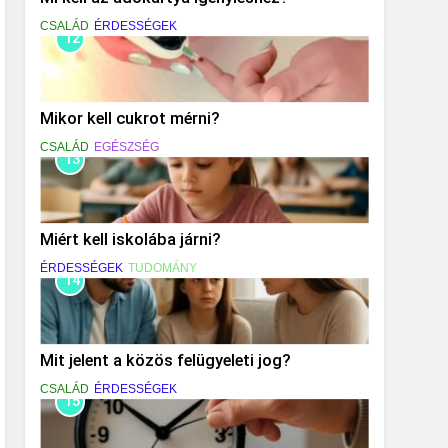
CSALÁD
ÉRDESSÉGEK
12
Mikor kell cukrot mérni?
CSALÁD
EGÉSZSÉG
13
Miért kell iskolába járni?
ÉRDESSÉGEK
TUDOMÁNY
14
Mit jelent a közös felügyeleti jog?
CSALÁD
ÉRDESSÉGEK
15