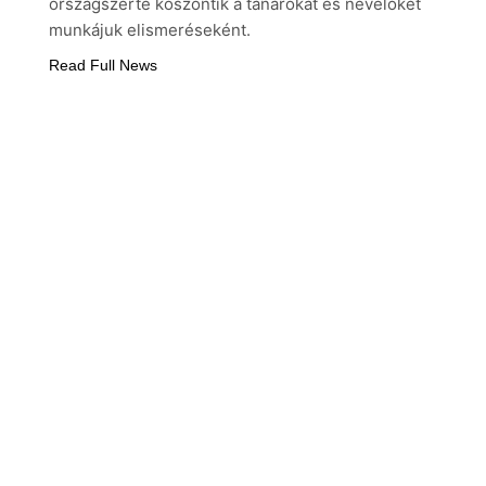
országszerte köszöntik a tanárokat és nevelőket
munkájuk elismeréseként.
Read Full News