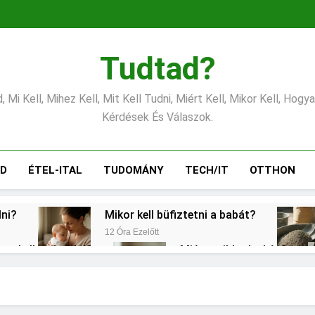
Tudtad?
 Mi Kell, Mihez Kell, Mit Kell Tudni, Miért Kell, Mikor Kell, Hogy
Kérdések És Válaszok.
ÁD
ÉTEL-ITAL
TUDOMÁNY
TECH/IT
OTTHON
lni?
Mikor kell büfiztetni a babát?
12 Óra Ezelőtt
ogy kell számolni?
Miért zsibbad a kéz?
2 Nap Ezelőtt
?
Mennyi a végkielégítés?
Mi
3 Nap Ezelőtt
3 N