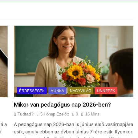
erélni?
ÉRDESSÉGEK
MUNKA
NAGYVILÁG
ÜNNEPEK
Mikor van pedagógus nap 2026-ben?
Tudtad?
5 Hónap Ezelőtt
0
16 Mins
lá a
A pedagógus nap 2026-ban is június első vasárnapjára
i
esik, amely ebben az évben június 7-ére esik. Ilyenkor