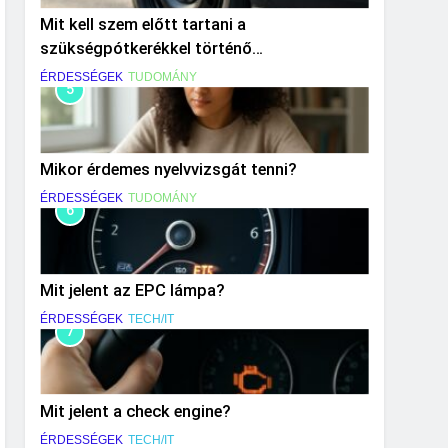
Mit kell szem előtt tartani a
szükségpótkerékkel történő
közlekedéskor?
ÉRDESSÉGEK
TUDOMÁNY
5
Mikor érdemes nyelvvizsgát tenni?
ÉRDESSÉGEK
TUDOMÁNY
6
Mit jelent az EPC lámpa?
ÉRDESSÉGEK
TECH/IT
7
Mit jelent a check engine?
ÉRDESSÉGEK
TECH/IT