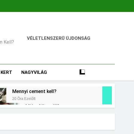
VÉLETLENSZERŰ ÚJDONSÁG
an Kell?
KERT
NAGYVILÁG
Mennyi cement kell?
20 Óra Ezelőtt
Miért fáj a váll?
2 Nap Ezelőtt
t jelent a magas CRP?
ap Ezelőtt