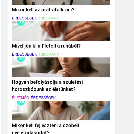
Mikor kell az órát átállítani?
ÉRDESSÉGEK
TUDOMÁNY
16
Mivel jön ki a filctoll a ruhából?
ÉRDESSÉGEK
TUDOMÁNY
17
Hogyan befolyásolja a születési
horoszkópunk az életünket?
ÉLETMÓD
ÉRDESSÉGEK
18
Mikor kell fejleszteni a szóbeli
nyelvtudásodat?