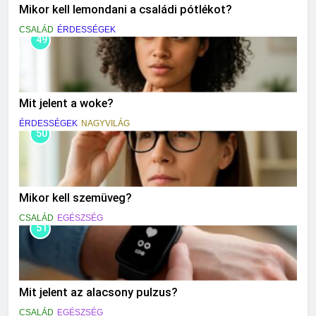
Mikor kell lemondani a családi pótlékot?
CSALÁD
ÉRDESSÉGEK
49
Mit jelent a woke?
ÉRDESSÉGEK
NAGYVILÁG
50
Mikor kell szemüveg?
CSALÁD
EGÉSZSÉG
51
Mit jelent az alacsony pulzus?
CSALÁD
EGÉSZSÉG