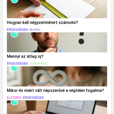
Hogyan kell négyzetmétert számolni?
ÉRDESSÉGEK
MUNKA
73
Mennyi az átlag iq?
ÉRDESSÉGEK
TUDOMÁNY
74
Mikor és miért vált népszerűvé a végtelen fogalma?
ÉLETMÓD
ÉRDESSÉGEK
75