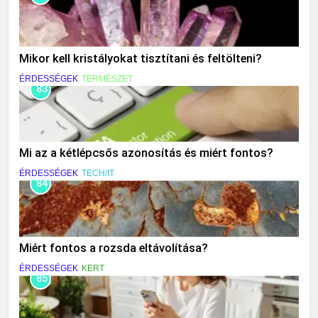
Mikor kell kristályokat tisztítani és feltölteni?
ÉRDESSÉGEK
TERMÉSZET
83
Mi az a kétlépcsős azonosítás és miért fontos?
ÉRDESSÉGEK
TECH/IT
84
Miért fontos a rozsda eltávolítása?
ÉRDESSÉGEK
KERT
85