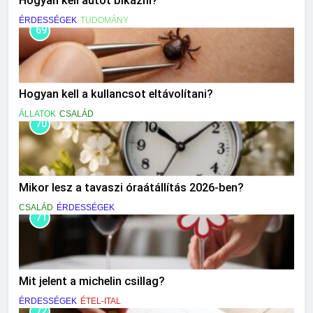
Hogyan kell autót bikázni?
ÉRDESSÉGEK
TUDOMÁNY
69
Hogyan kell a kullancsot eltávolítani?
ÁLLATOK
CSALÁD
70
Mikor lesz a tavaszi óraátállítás 2026-ben?
CSALÁD
ÉRDESSÉGEK
71
Mit jelent a michelin csillag?
ÉRDESSÉGEK
ÉTEL-ITAL
72