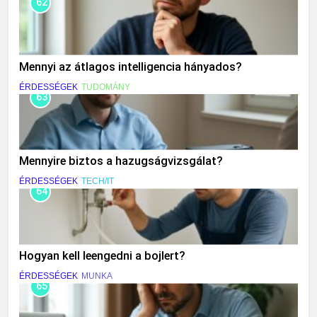
62
Mennyi az átlagos intelligencia hányados?
ÉRDESSÉGEK
TUDOMÁNY
63
Mennyire biztos a hazugságvizsgálat?
ÉRDESSÉGEK
TECH/IT
64
Hogyan kell leengedni a bojlert?
ÉRDESSÉGEK
MUNKA
65