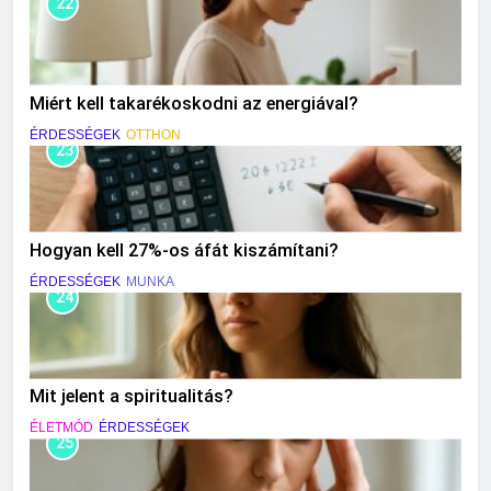
22
Miért kell takarékoskodni az energiával?
ÉRDESSÉGEK
OTTHON
23
Hogyan kell 27%-os áfát kiszámítani?
ÉRDESSÉGEK
MUNKA
24
Mit jelent a spiritualitás?
ÉLETMÓD
ÉRDESSÉGEK
25