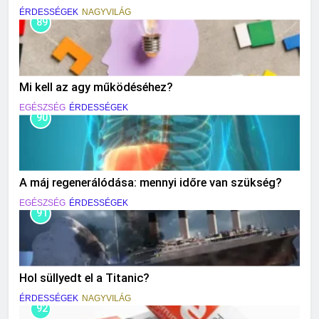
ÉRDESSÉGEK
NAGYVILÁG
89
Mi kell az agy működéséhez?
EGÉSZSÉG
ÉRDESSÉGEK
90
A máj regenerálódása: mennyi időre van szükség?
EGÉSZSÉG
ÉRDESSÉGEK
91
Hol süllyedt el a Titanic?
ÉRDESSÉGEK
NAGYVILÁG
92