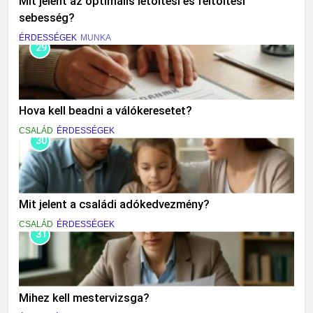
Mit jelent az optimális letöltési és feltöltési
sebesség?
ÉRDESSÉGEK
MUNKA
29
Hova kell beadni a válókeresetet?
CSALÁD
ÉRDESSÉGEK
30
Mit jelent a családi adókedvezmény?
CSALÁD
ÉRDESSÉGEK
31
Mihez kell mestervizsga?