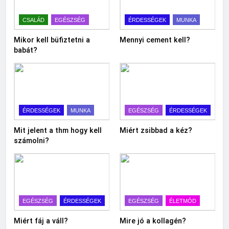
CSALÁD
EGÉSZSÉG
ÉRDESSÉGEK
MUNKA
Mikor kell büfiztetni a
Mennyi cement kell?
babát?
ÉRDESSÉGEK
MUNKA
EGÉSZSÉG
ÉRDESSÉGEK
Mit jelent a thm hogy kell
Miért zsibbad a kéz?
számolni?
EGÉSZSÉG
ÉRDESSÉGEK
EGÉSZSÉG
ÉLETMÓD
Miért fáj a váll?
Mire jó a kollagén?