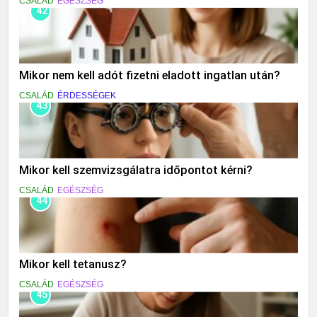
CSALÁD
EGÉSZSÉG
42
Mikor nem kell adót fizetni eladott ingatlan után?
CSALÁD
ÉRDESSÉGEK
43
Mikor kell szemvizsgálatra időpontot kérni?
CSALÁD
EGÉSZSÉG
44
Mikor kell tetanusz?
CSALÁD
EGÉSZSÉG
45