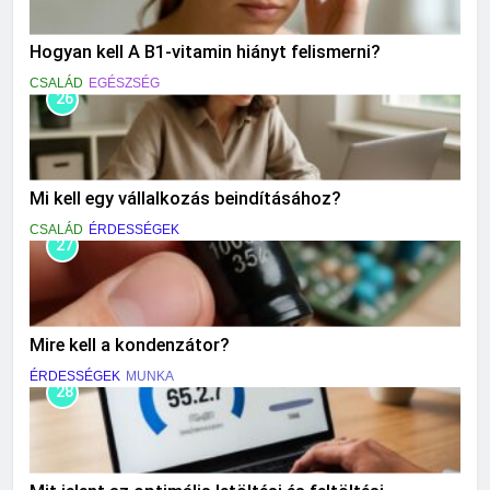
Hogyan kell A B1-vitamin hiányt felismerni?
CSALÁD
EGÉSZSÉG
26
Mi kell egy vállalkozás beindításához?
CSALÁD
ÉRDESSÉGEK
27
Mire kell a kondenzátor?
ÉRDESSÉGEK
MUNKA
28