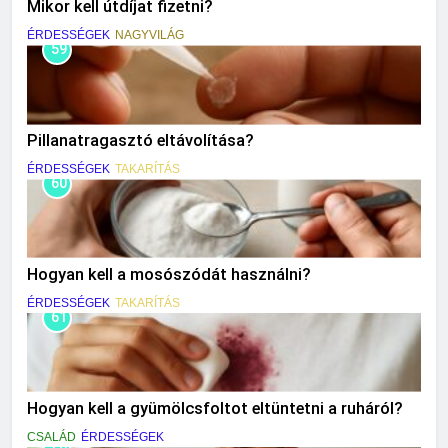
Mikor kell útdíjat fizetni?
ÉRDESSÉGEK
NAGYVILÁG
59
Pillanatragasztó eltávolítása?
ÉRDESSÉGEK
TAKARÍTÁS
60
Hogyan kell a mosószódát használni?
ÉRDESSÉGEK
TAKARÍTÁS
61
Hogyan kell a gyümölcsfoltot eltüntetni a ruháról?
CSALÁD
ÉRDESSÉGEK