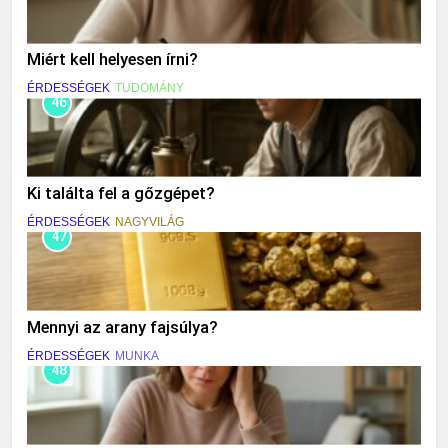
Miért kell helyesen írni?
ÉRDESSÉGEK
TUDOMÁNY
46
Ki találta fel a gőzgépet?
ÉRDESSÉGEK
NAGYVILÁG
47
Mennyi az arany fajsúlya?
ÉRDESSÉGEK
MUNKA
48