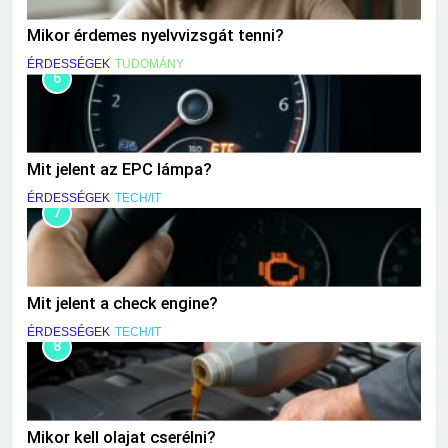
Mikor érdemes nyelvvizsgát tenni?
ÉRDESSÉGEK
TUDOMÁNY
6
Mit jelent az EPC lámpa?
ÉRDESSÉGEK
TECH/IT
7
Mit jelent a check engine?
ÉRDESSÉGEK
TECH/IT
8
Mikor kell olajat cserélni?