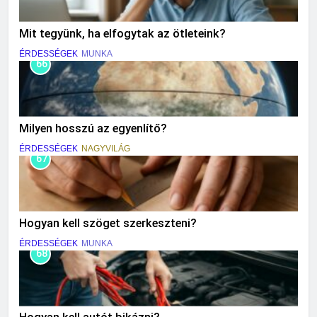
Mit tegyünk, ha elfogytak az ötleteink?
ÉRDESSÉGEK
MUNKA
66
Milyen hosszú az egyenlítő?
ÉRDESSÉGEK
NAGYVILÁG
67
Hogyan kell szöget szerkeszteni?
ÉRDESSÉGEK
MUNKA
68