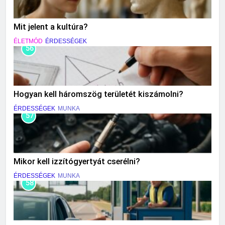
Mit jelent a kultúra?
ÉLETMÓD
ÉRDESSÉGEK
56
Hogyan kell háromszög területét kiszámolni?
ÉRDESSÉGEK
MUNKA
57
Mikor kell izzítógyertyát cserélni?
ÉRDESSÉGEK
MUNKA
58