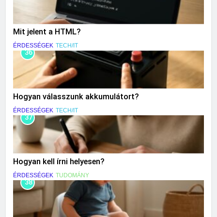
Mit jelent a HTML?
ÉRDESSÉGEK
TECH/IT
36
Hogyan válasszunk akkumulátort?
ÉRDESSÉGEK
TECH/IT
37
Hogyan kell írni helyesen?
ÉRDESSÉGEK
TUDOMÁNY
38