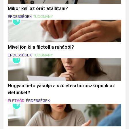
Mikor kell az órát átállítani?
ÉRDESSÉGEK
TUDOMÁNY
16
Mivel jön ki a filctoll a ruhából?
ÉRDESSÉGEK
TUDOMÁNY
17
Hogyan befolyásolja a születési horoszkópunk az
életünket?
ÉLETMÓD
ÉRDESSÉGEK
18