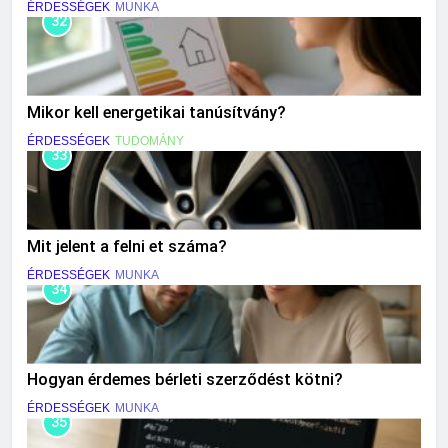
ÉRDESSÉGEK
MUNKA
32
Mikor kell energetikai tanúsítvány?
ÉRDESSÉGEK
TUDOMÁNY
33
Mit jelent a felni et száma?
ÉRDESSÉGEK
MUNKA
34
Hogyan érdemes bérleti szerződést kötni?
ÉRDESSÉGEK
MUNKA
35