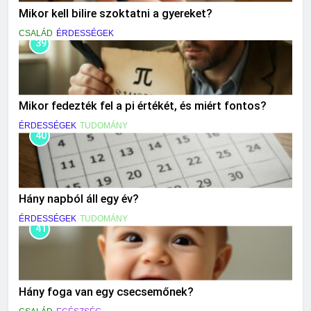
Mikor kell bilire szoktatni a gyereket?
CSALÁD
ÉRDESSÉGEK
39
Mikor fedezték fel a pi értékét, és miért fontos?
ÉRDESSÉGEK
TUDOMÁNY
40
Hány napból áll egy év?
ÉRDESSÉGEK
TUDOMÁNY
41
Hány foga van egy csecsemőnek?