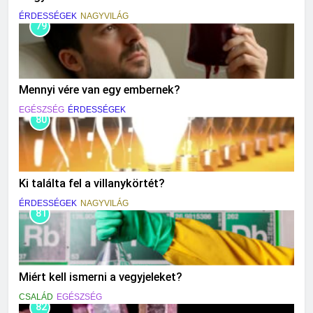
ÉRDESSÉGEK
NAGYVILÁG
79
Mennyi vére van egy embernek?
EGÉSZSÉG
ÉRDESSÉGEK
80
Ki találta fel a villanykörtét?
ÉRDESSÉGEK
NAGYVILÁG
81
Miért kell ismerni a vegyjeleket?
CSALÁD
EGÉSZSÉG
82