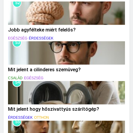
52
Jobb agyfélteke miért felelős?
EGÉSZSÉG
ÉRDESSÉGEK
53
Mit jelent a cilinderes szemüveg?
CSALÁD
EGÉSZSÉG
54
Mit jelent hogy hőszivattyús szárítógép?
ÉRDESSÉGEK
OTTHON
55