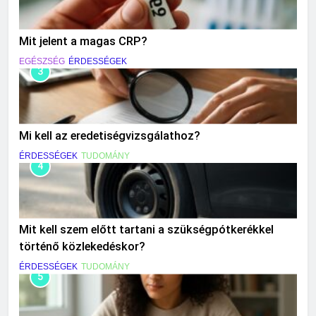
Mit jelent a magas CRP?
EGÉSZSÉG
ÉRDESSÉGEK
3
Mi kell az eredetiségvizsgálathoz?
ÉRDESSÉGEK
TUDOMÁNY
4
Mit kell szem előtt tartani a szükségpótkerékkel
történő közlekedéskor?
ÉRDESSÉGEK
TUDOMÁNY
5