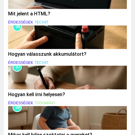
Mit jelent a HTML?
ÉRDESSÉGEK
TECH/IT
36
Hogyan válasszunk akkumulátort?
ÉRDESSÉGEK
TECH/IT
37
Hogyan kell írni helyesen?
ÉRDESSÉGEK
TUDOMÁNY
38
Mikor kell bilire szoktatni a gyereket?