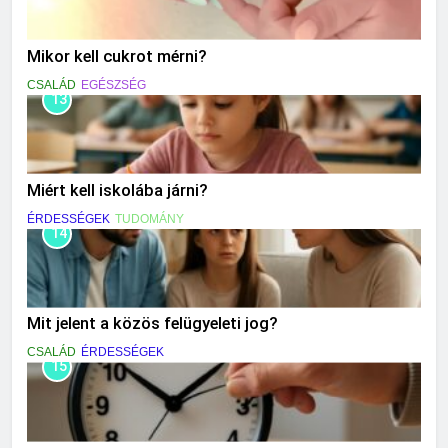
Mikor kell cukrot mérni?
CSALÁD
EGÉSZSÉG
13
Miért kell iskolába járni?
ÉRDESSÉGEK
TUDOMÁNY
14
Mit jelent a közös felügyeleti jog?
CSALÁD
ÉRDESSÉGEK
15