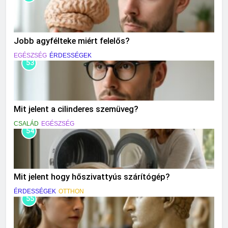
Jobb agyfélteke miért felelős?
EGÉSZSÉG
ÉRDESSÉGEK
53
Mit jelent a cilinderes szemüveg?
CSALÁD
EGÉSZSÉG
54
Mit jelent hogy hőszivattyús szárítógép?
ÉRDESSÉGEK
OTTHON
55