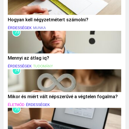
Hogyan kell négyzetmétert számolni?
ÉRDESSÉGEK
MUNKA
73
Mennyi az átlag iq?
ÉRDESSÉGEK
TUDOMÁNY
74
Mikor és miért vált népszerűvé a végtelen fogalma?
ÉLETMÓD
ÉRDESSÉGEK
75