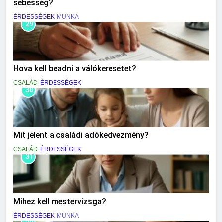
sebesség?
ÉRDESSÉGEK
MUNKA
29
Hova kell beadni a válókeresetet?
CSALÁD
ÉRDESSÉGEK
30
Mit jelent a családi adókedvezmény?
CSALÁD
ÉRDESSÉGEK
31
Mihez kell mestervizsga?
ÉRDESSÉGEK
MUNKA