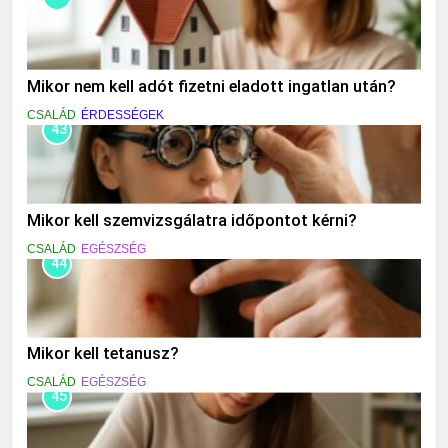
Mikor nem kell adót fizetni eladott ingatlan után?
CSALÁD
ÉRDESSÉGEK
43
Mikor kell szemvizsgálatra időpontot kérni?
CSALÁD
EGÉSZSÉG
44
Mikor kell tetanusz?
CSALÁD
EGÉSZSÉG
45