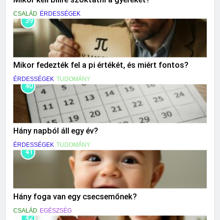
CSALÁD
ÉRDESSÉGEK
39
Mikor fedezték fel a pi értékét, és miért fontos?
ÉRDESSÉGEK
TUDOMÁNY
40
Hány napból áll egy év?
ÉRDESSÉGEK
TUDOMÁNY
41
Hány foga van egy csecsemőnek?
CSALÁD
EGÉSZSÉG
42