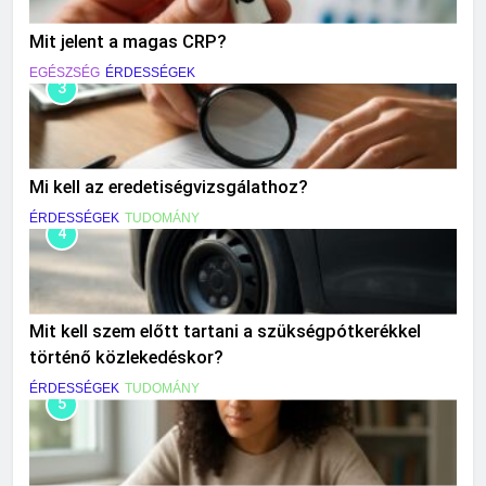
Mit jelent a magas CRP?
EGÉSZSÉG
ÉRDESSÉGEK
3
Mi kell az eredetiségvizsgálathoz?
ÉRDESSÉGEK
TUDOMÁNY
4
Mit kell szem előtt tartani a szükségpótkerékkel
történő közlekedéskor?
ÉRDESSÉGEK
TUDOMÁNY
5