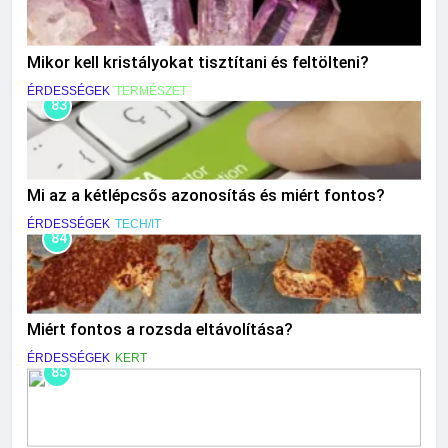
Mikor kell kristályokat tisztítani és feltölteni?
ÉRDESSÉGEK
TERMÉSZET
83
Mi az a kétlépcsős azonosítás és miért fontos?
ÉRDESSÉGEK
TECH/IT
84
Miért fontos a rozsda eltávolítása?
ÉRDESSÉGEK
KERT
85