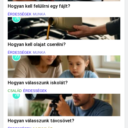
Hogyan kell felülírni egy fájlt?
ÉRDESSÉGEK
MUNKA
76
Hogyan kell olajat cserélni?
ÉRDESSÉGEK
MUNKA
77
Hogyan válasszunk iskolát?
CSALÁD
ÉRDESSÉGEK
78
Hogyan válasszunk távcsövet?