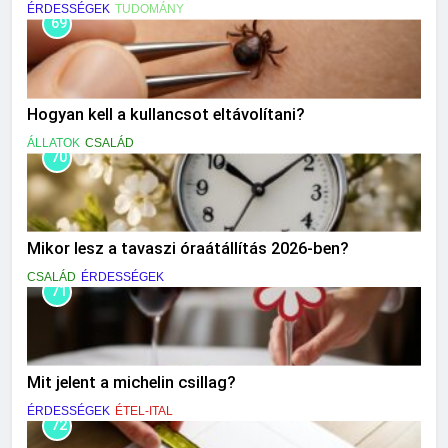
ÉRDESSÉGEK
TUDOMÁNY
69
Hogyan kell a kullancsot eltávolítani?
ÁLLATOK
CSALÁD
70
Mikor lesz a tavaszi óraátállítás 2026-ben?
CSALÁD
ÉRDESSÉGEK
71
Mit jelent a michelin csillag?
ÉRDESSÉGEK
ÉTEL-ITAL
72