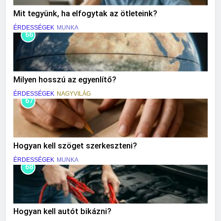
Mit tegyünk, ha elfogytak az ötleteink?
ÉRDESSÉGEK
MUNKA
66
Milyen hosszú az egyenlítő?
ÉRDESSÉGEK
NAGYVILÁG
67
Hogyan kell szöget szerkeszteni?
ÉRDESSÉGEK
MUNKA
68
Hogyan kell autót bikázni?