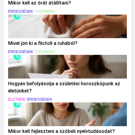
Mikor kell az órát átállítani?
ÉRDESSÉGEK
TUDOMÁNY
16
Mivel jön ki a filctoll a ruhából?
ÉRDESSÉGEK
TUDOMÁNY
17
Hogyan befolyásolja a születési horoszkópunk az
életünket?
ÉLETMÓD
ÉRDESSÉGEK
18
Mikor kell fejleszteni a szóbeli nyelvtudásodat?