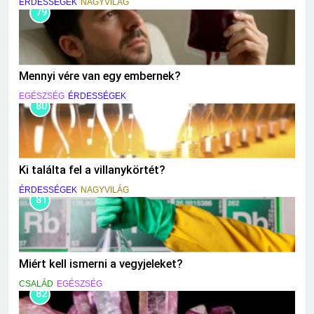
ÉRDESSÉGEK
NAGYVILÁG
79
Mennyi vére van egy embernek?
EGÉSZSÉG
ÉRDESSÉGEK
80
Ki találta fel a villanykörtét?
ÉRDESSÉGEK
NAGYVILÁG
81
Miért kell ismerni a vegyjeleket?
CSALÁD
EGÉSZSÉG
82