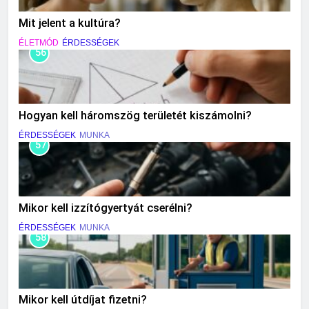
Mit jelent a kultúra?
ÉLETMÓD
ÉRDESSÉGEK
56
Hogyan kell háromszög területét kiszámolni?
ÉRDESSÉGEK
MUNKA
57
Mikor kell izzítógyertyát cserélni?
ÉRDESSÉGEK
MUNKA
58
Mikor kell útdíjat fizetni?