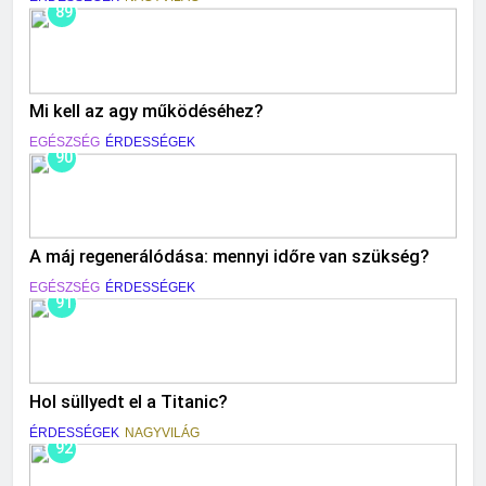
89
Mi kell az agy működéséhez?
EGÉSZSÉG
ÉRDESSÉGEK
90
A máj regenerálódása: mennyi időre van szükség?
EGÉSZSÉG
ÉRDESSÉGEK
91
Hol süllyedt el a Titanic?
ÉRDESSÉGEK
NAGYVILÁG
92