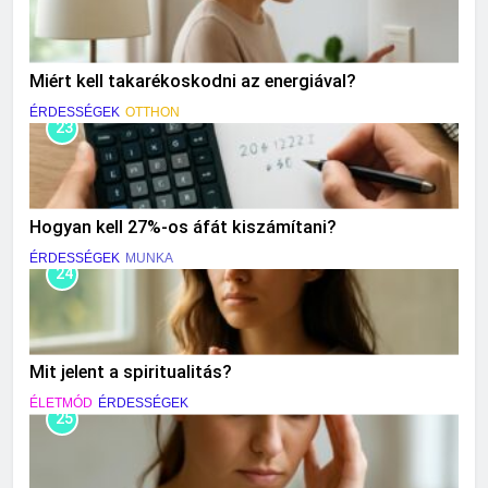
Miért kell takarékoskodni az energiával?
ÉRDESSÉGEK
OTTHON
23
Hogyan kell 27%-os áfát kiszámítani?
ÉRDESSÉGEK
MUNKA
24
Mit jelent a spiritualitás?
ÉLETMÓD
ÉRDESSÉGEK
25