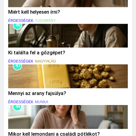
Miért kell helyesen írni?
ÉRDESSÉGEK
TUDOMÁNY
46
Ki találta fel a gőzgépet?
ÉRDESSÉGEK
NAGYVILÁG
47
Mennyi az arany fajsúlya?
ÉRDESSÉGEK
MUNKA
48
Mikor kell lemondani a családi pótlékot?