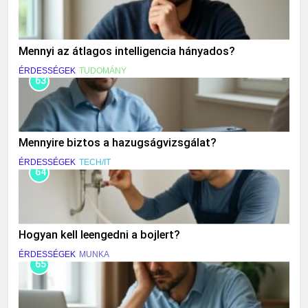
Mennyi az átlagos intelligencia hányados?
ÉRDESSÉGEK
TUDOMÁNY
63
Mennyire biztos a hazugságvizsgálat?
ÉRDESSÉGEK
TECH/IT
64
Hogyan kell leengedni a bojlert?
ÉRDESSÉGEK
MUNKA
65