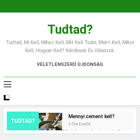
Ugrás
a
tartalomra
Tudtad?
Tudtad, Mi Kell, Mihez Kell, Mit Kell Tudni, Miért Kell, Mikor
Kell, Hogyan Kell? Kérdések És Válaszok.
VÉLETLENSZERŰ ÚJDONSÁG
Mennyi cement kell?
TUDTAD?
2 Óra Ezelőtt
Mit jelent a thm hogy kell
számolni?