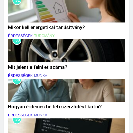
32
Mikor kell energetikai tanúsítvány?
ÉRDESSÉGEK
TUDOMÁNY
33
Mit jelent a felni et száma?
ÉRDESSÉGEK
MUNKA
34
Hogyan érdemes bérleti szerződést kötni?
ÉRDESSÉGEK
MUNKA
35