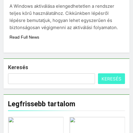
3 Nap Ezelőtt
A Windows aktiválása elengedhetetlen a rendszer
Mennyi cement kell?
teljes körű használatához. Cikkünkben lépésről
3 Nap Ezelőtt
lépésre bemutatjuk, hogyan lehet egyszerűen és
biztonságosan végigmenni az aktiválási folyamaton.
Read Full News
Keresés
KERESÉS
Legfrissebb tartalom