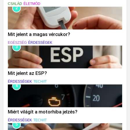
CSALÁD
ÉLETMÓD
2
Mit jelent a magas vércukor?
EGÉSZSÉG
ÉRDESSÉGEK
3
Mit jelent az ESP?
ÉRDESSÉGEK
TECH/IT
4
Miért világít a motorhiba jelzés?
ÉRDESSÉGEK
TECH/IT
5