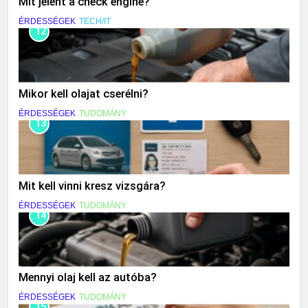
Mit jelent a check engine?
ÉRDESSÉGEK
TECH/IT
12
Mikor kell olajat cserélni?
ÉRDESSÉGEK
TUDOMÁNY
13
Mit kell vinni kresz vizsgára?
ÉRDESSÉGEK
TUDOMÁNY
14
Mennyi olaj kell az autóba?
ÉRDESSÉGEK
TUDOMÁNY
15