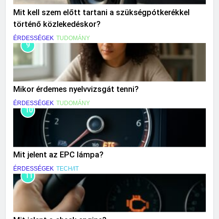
Mit kell szem előtt tartani a szükségpótkerékkel
történő közlekedéskor?
ÉRDESSÉGEK
TUDOMÁNY
9
Mikor érdemes nyelvvizsgát tenni?
ÉRDESSÉGEK
TUDOMÁNY
10
Mit jelent az EPC lámpa?
ÉRDESSÉGEK
TECH/IT
11