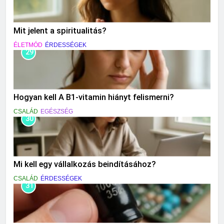
Mit jelent a spiritualitás?
ÉLETMÓD
ÉRDESSÉGEK
29
Hogyan kell A B1-vitamin hiányt felismerni?
CSALÁD
EGÉSZSÉG
30
Mi kell egy vállalkozás beindításához?
CSALÁD
ÉRDESSÉGEK
31