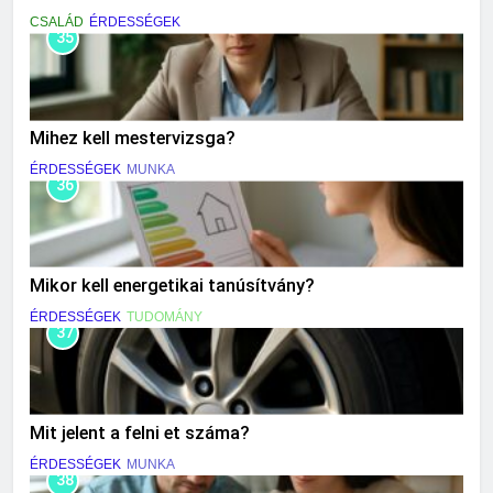
CSALÁD
ÉRDESSÉGEK
35
Mihez kell mestervizsga?
ÉRDESSÉGEK
MUNKA
36
Mikor kell energetikai tanúsítvány?
ÉRDESSÉGEK
TUDOMÁNY
37
Mit jelent a felni et száma?
ÉRDESSÉGEK
MUNKA
38