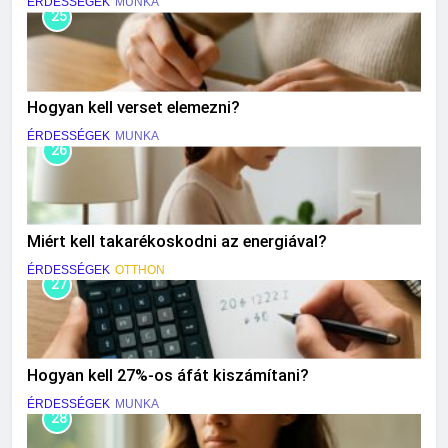
ÉRDESSÉGEK
MUNKA
25
Hogyan kell verset elemezni?
ÉRDESSÉGEK
MUNKA
26
Miért kell takarékoskodni az energiával?
ÉRDESSÉGEK
OTTHON
27
Hogyan kell 27%-os áfát kiszámítani?
ÉRDESSÉGEK
MUNKA
28