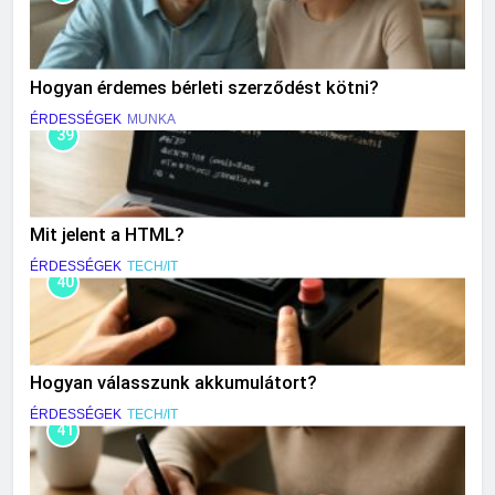
Hogyan érdemes bérleti szerződést kötni?
ÉRDESSÉGEK
MUNKA
39
Mit jelent a HTML?
ÉRDESSÉGEK
TECH/IT
40
Hogyan válasszunk akkumulátort?
ÉRDESSÉGEK
TECH/IT
41