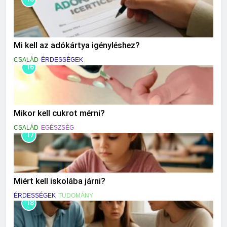
Mi kell az adókártya igényléshez?
CSALÁD
ÉRDESSÉGEK
16
Mikor kell cukrot mérni?
CSALÁD
EGÉSZSÉG
17
Miért kell iskolába járni?
ÉRDESSÉGEK
TUDOMÁNY
18