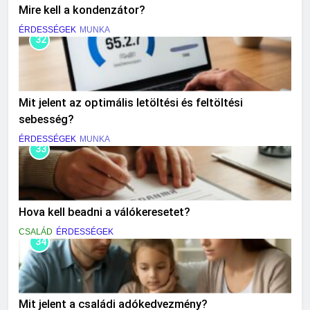
Mire kell a kondenzátor?
ÉRDESSÉGEK
MUNKA
32
Mit jelent az optimális letöltési és feltöltési
sebesség?
ÉRDESSÉGEK
MUNKA
33
Hova kell beadni a válókeresetet?
CSALÁD
ÉRDESSÉGEK
34
Mit jelent a családi adókedvezmény?