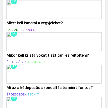
85
Miért kell ismerni a vegyjeleket?
CSALÁD
EGÉSZSÉG
86
Mikor kell kristályokat tisztítani és feltölteni?
ÉRDESSÉGEK
TERMÉSZET
87
Mi az a kétlépcsős azonosítás és miért fontos?
ÉRDESSÉGEK
TECH/IT
88