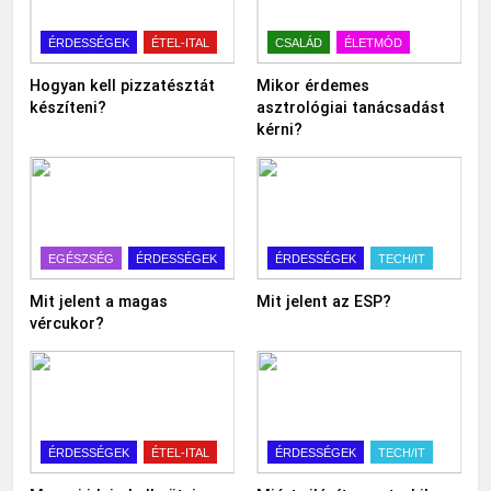
ÉRDESSÉGEK
ÉTEL-ITAL
CSALÁD
ÉLETMÓD
Hogyan kell pizzatésztát
Mikor érdemes
készíteni?
asztrológiai tanácsadást
kérni?
EGÉSZSÉG
ÉRDESSÉGEK
ÉRDESSÉGEK
TECH/IT
Mit jelent a magas
Mit jelent az ESP?
vércukor?
ÉRDESSÉGEK
ÉTEL-ITAL
ÉRDESSÉGEK
TECH/IT