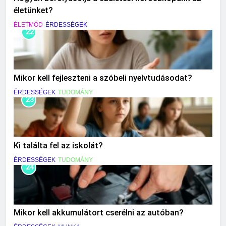
életünket?
ÉLETMÓD
ÉRDESSÉGEK
22
Mikor kell fejleszteni a szóbeli nyelvtudásodat?
ÉRDESSÉGEK
TUDOMÁNY
23
Ki találta fel az iskolát?
ÉRDESSÉGEK
TUDOMÁNY
24
Mikor kell akkumulátort cserélni az autóban?