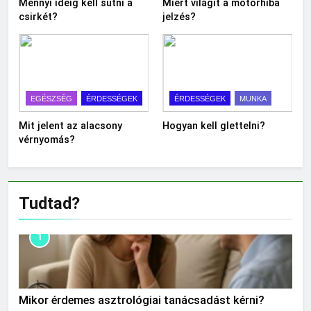
Mennyi ideig kell sütni a
Miért világít a motorhiba
csirkét?
jelzés?
EGÉSZSÉG
ÉRDESSÉGEK
ÉRDESSÉGEK
MUNKA
Mit jelent az alacsony
Hogyan kell glettelni?
vérnyomás?
Tudtad?
1
Mikor érdemes asztrológiai tanácsadást kérni?