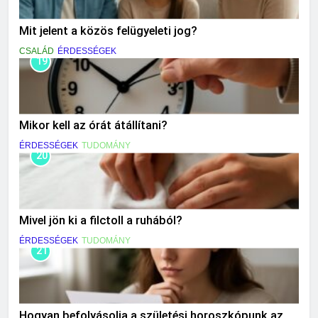
Mit jelent a közös felügyeleti jog?
CSALÁD
ÉRDESSÉGEK
19
Mikor kell az órát átállítani?
ÉRDESSÉGEK
TUDOMÁNY
20
Mivel jön ki a filctoll a ruhából?
ÉRDESSÉGEK
TUDOMÁNY
21
Hogyan befolyásolja a születési horoszkópunk az