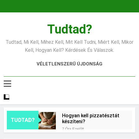
Ugrás
a
tartalomra
Tudtad?
Tudtad, Mi Kell, Mihez Kell, Mit Kell Tudni, Miért Kell, Mikor
Kell, Hogyan Kell? Kérdések És Válaszok.
VÉLETLENSZERŰ ÚJDONSÁG
Hogyan kell pizzatésztát
TUDTAD?
készíteni?
7 Óra Ezelőtt
Mikor érdemes asztrológiai