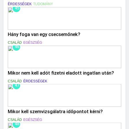
ÉRDESSÉGEK
TUDOMÁNY
45
Hány foga van egy csecsemőnek?
CSALÁD
EGÉSZSÉG
46
Mikor nem kell adót fizetni eladott ingatlan után?
CSALÁD
ÉRDESSÉGEK
47
Mikor kell szemvizsgálatra időpontot kérni?
CSALÁD
EGÉSZSÉG
48