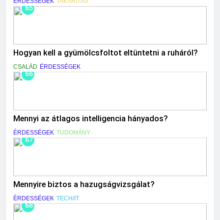
ÉRDESSÉGEK
TAKARÍTÁS
65
Hogyan kell a gyümölcsfoltot eltüntetni a ruháról?
CSALÁD
ÉRDESSÉGEK
66
Mennyi az átlagos intelligencia hányados?
ÉRDESSÉGEK
TUDOMÁNY
67
Mennyire biztos a hazugságvizsgálat?
ÉRDESSÉGEK
TECH/IT
68