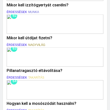
Mikor kell izzítógyertyát cserélni?
ÉRDESSÉGEK
MUNKA
62
Mikor kell útdíjat fizetni?
ÉRDESSÉGEK
NAGYVILÁG
63
Pillanatragasztó eltávolítása?
ÉRDESSÉGEK
TAKARÍTÁS
64
Hogyan kell a mosószódát használni?