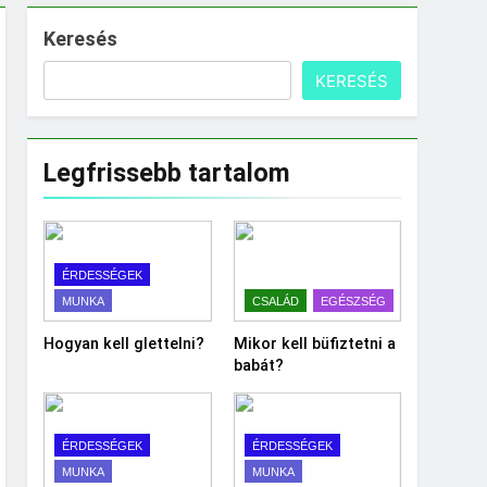
Keresés
KERESÉS
Legfrissebb tartalom
ÉRDESSÉGEK
MUNKA
CSALÁD
EGÉSZSÉG
Hogyan kell glettelni?
Mikor kell büfiztetni a
babát?
ÉRDESSÉGEK
ÉRDESSÉGEK
MUNKA
MUNKA