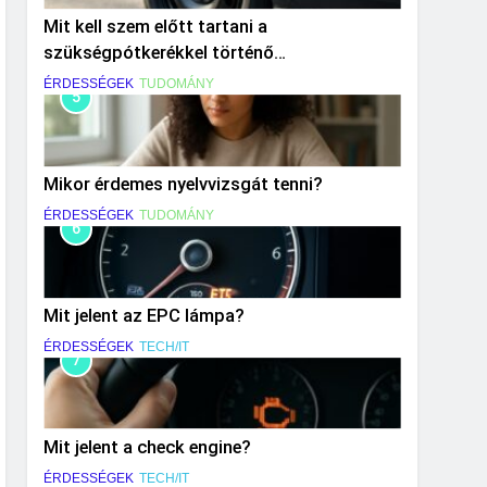
Mit kell szem előtt tartani a
szükségpótkerékkel történő
közlekedéskor?
ÉRDESSÉGEK
TUDOMÁNY
5
Mikor érdemes nyelvvizsgát tenni?
ÉRDESSÉGEK
TUDOMÁNY
6
Mit jelent az EPC lámpa?
ÉRDESSÉGEK
TECH/IT
7
Mit jelent a check engine?
ÉRDESSÉGEK
TECH/IT