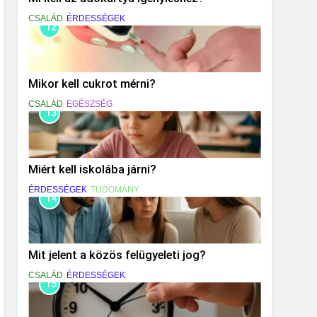
CSALÁD
ÉRDESSÉGEK
12
Mikor kell cukrot mérni?
CSALÁD
EGÉSZSÉG
13
Miért kell iskolába járni?
ÉRDESSÉGEK
TUDOMÁNY
14
Mit jelent a közös felügyeleti jog?
CSALÁD
ÉRDESSÉGEK
15