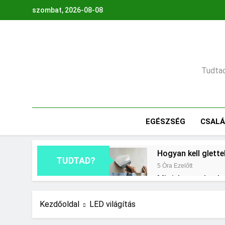
Ugrás
szombat, 2026-08-08
a
tartalomra
Tudtad,
EGÉSZSÉG
CSAL
Hogyan kell glette
TUDTAD?
5 Óra Ezelőtt
Mit jelent a thm h
1 Nap Ezelőtt
Mire jó a kollagén
Kezdőoldal
LED világítás
2 Nap Ezelőtt