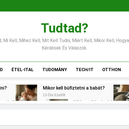
Tudtad?
 Mi Kell, Mihez Kell, Mit Kell Tudni, Miért Kell, Mikor Kell, Hogy
Kérdések És Válaszok.
ÁD
ÉTEL-ITAL
TUDOMÁNY
TECH/IT
OTTHON
lni?
Mikor kell büfiztetni a babát?
13 Óra Ezelőtt
ogy kell számolni?
Miért zsibbad a kéz?
2 Nap Ezelőtt
?
Mennyi a végkielégítés?
Mi
3 Nap Ezelőtt
3 N