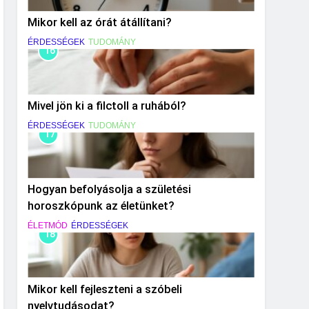
Mikor kell az órát átállítani?
ÉRDESSÉGEK
TUDOMÁNY
16
Mivel jön ki a filctoll a ruhából?
ÉRDESSÉGEK
TUDOMÁNY
17
Hogyan befolyásolja a születési
horoszkópunk az életünket?
ÉLETMÓD
ÉRDESSÉGEK
18
Mikor kell fejleszteni a szóbeli
nyelvtudásodat?