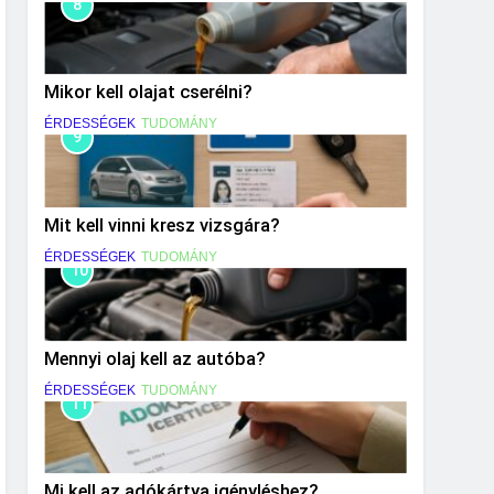
8
Mikor kell olajat cserélni?
ÉRDESSÉGEK
TUDOMÁNY
9
Mit kell vinni kresz vizsgára?
ÉRDESSÉGEK
TUDOMÁNY
10
Mennyi olaj kell az autóba?
ÉRDESSÉGEK
TUDOMÁNY
11
Mi kell az adókártya igényléshez?