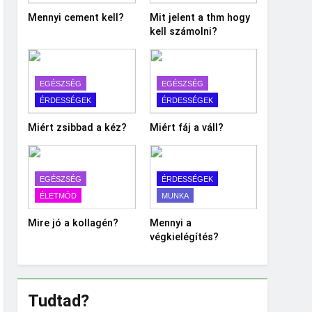
Mennyi cement kell?
Mit jelent a thm hogy
kell számolni?
EGÉSZSÉG
EGÉSZSÉG
ÉRDESSÉGEK
ÉRDESSÉGEK
Miért zsibbad a kéz?
Miért fáj a váll?
EGÉSZSÉG
ÉRDESSÉGEK
ÉLETMÓD
MUNKA
Mire jó a kollagén?
Mennyi a
végkielégítés?
Tudtad?