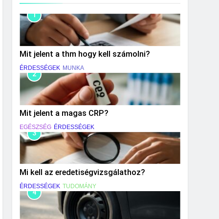
1
Mit jelent a thm hogy kell számolni?
ÉRDESSÉGEK
MUNKA
2
Mit jelent a magas CRP?
EGÉSZSÉG
ÉRDESSÉGEK
3
Mi kell az eredetiségvizsgálathoz?
ÉRDESSÉGEK
TUDOMÁNY
4