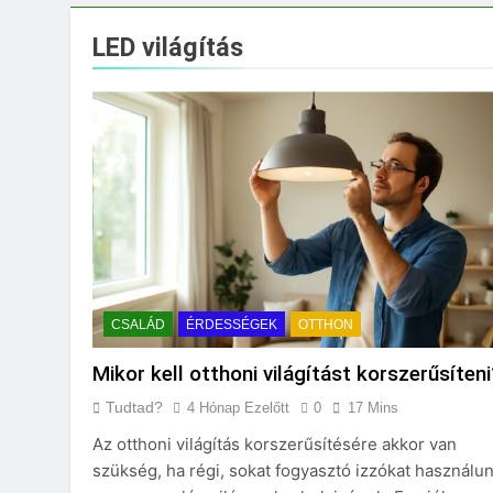
Mikor kell tetőt cs
3 Nap Ezelőtt
LED világítás
CSALÁD
ÉRDESSÉGEK
OTTHON
Mikor kell otthoni világítást korszerűsíteni
Tudtad?
4 Hónap Ezelőtt
0
17 Mins
Az otthoni világítás korszerűsítésére akkor van
szükség, ha régi, sokat fogyasztó izzókat használun