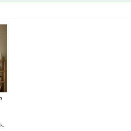
erélni?
?
k,