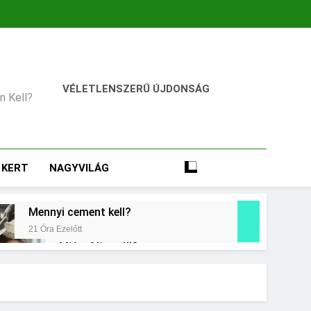
VÉLETLENSZERŰ ÚJDONSÁG
an Kell?
KERT
NAGYVILÁG
Mennyi cement kell?
21 Óra Ezelőtt
Miért fáj a váll?
2 Nap Ezelőtt
t jelent a magas CRP?
ap Ezelőtt