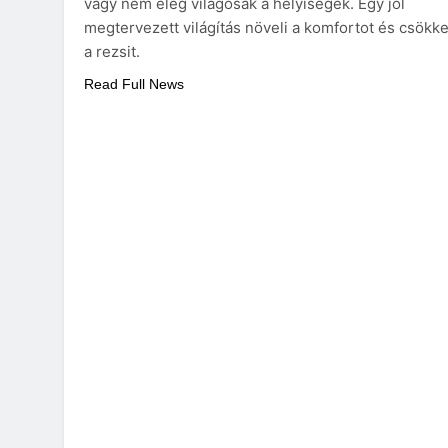
vagy nem elég világosak a helyiségek. Egy jól
megtervezett világítás növeli a komfortot és csökke
a rezsit.
Read Full News