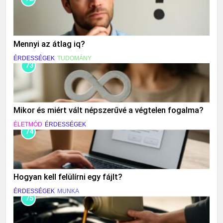
Mennyi az átlag iq?
ÉRDESSÉGEK
TUDOMÁNY
73
Mikor és miért vált népszerűvé a végtelen fogalma?
ÉLETMÓD
ÉRDESSÉGEK
74
Hogyan kell felülírni egy fájlt?
ÉRDESSÉGEK
MUNKA
75