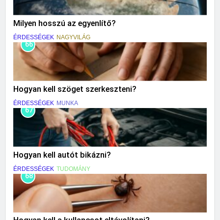
Milyen hosszú az egyenlítő?
ÉRDESSÉGEK
NAGYVILÁG
66
Hogyan kell szöget szerkeszteni?
ÉRDESSÉGEK
MUNKA
67
Hogyan kell autót bikázni?
ÉRDESSÉGEK
TUDOMÁNY
68