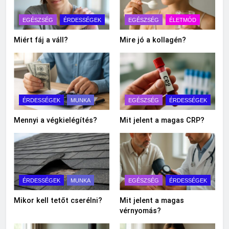
EGÉSZSÉG
ÉRDESSÉGEK
EGÉSZSÉG
ÉLETMÓD
Miért fáj a váll?
Mire jó a kollagén?
ÉRDESSÉGEK
MUNKA
EGÉSZSÉG
ÉRDESSÉGEK
Mennyi a végkielégítés?
Mit jelent a magas CRP?
ÉRDESSÉGEK
MUNKA
EGÉSZSÉG
ÉRDESSÉGEK
Mikor kell tetőt cserélni?
Mit jelent a magas
vérnyomás?