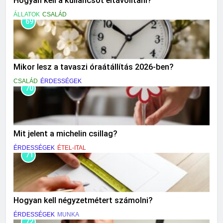
Hogyan kell a kullancsot eltávolítani?
ÁLLATOK
CSALÁD
69
Mikor lesz a tavaszi óraátállítás 2026-ben?
CSALÁD
ÉRDESSÉGEK
70
Mit jelent a michelin csillag?
ÉRDESSÉGEK
ÉTEL-ITAL
71
Hogyan kell négyzetmétert számolni?
ÉRDESSÉGEK
MUNKA
72