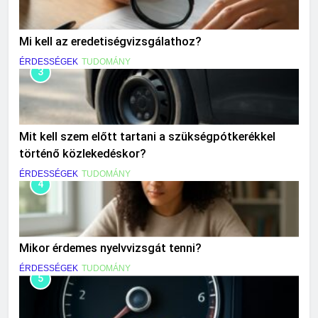
Mi kell az eredetiségvizsgálathoz?
ÉRDESSÉGEK
TUDOMÁNY
3
Mit kell szem előtt tartani a szükségpótkerékkel
történő közlekedéskor?
ÉRDESSÉGEK
TUDOMÁNY
4
Mikor érdemes nyelvvizsgát tenni?
ÉRDESSÉGEK
TUDOMÁNY
5