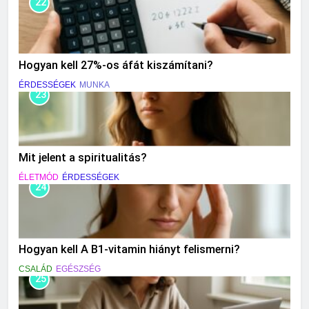
22
Hogyan kell 27%-os áfát kiszámítani?
ÉRDESSÉGEK
MUNKA
23
Mit jelent a spiritualitás?
ÉLETMÓD
ÉRDESSÉGEK
24
Hogyan kell A B1-vitamin hiányt felismerni?
CSALÁD
EGÉSZSÉG
25