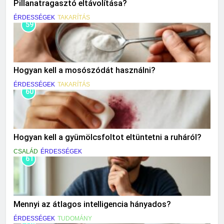
Pillanatragasztó eltávolítása?
ÉRDESSÉGEK
TAKARÍTÁS
59
Hogyan kell a mosószódát használni?
ÉRDESSÉGEK
TAKARÍTÁS
60
Hogyan kell a gyümölcsfoltot eltüntetni a ruháról?
CSALÁD
ÉRDESSÉGEK
61
Mennyi az átlagos intelligencia hányados?
ÉRDESSÉGEK
TUDOMÁNY