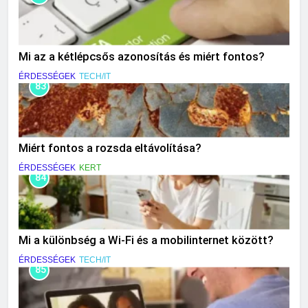
Mi az a kétlépcsős azonosítás és miért fontos?
ÉRDESSÉGEK
TECH/IT
83
Miért fontos a rozsda eltávolítása?
ÉRDESSÉGEK
KERT
84
Mi a különbség a Wi-Fi és a mobilinternet között?
ÉRDESSÉGEK
TECH/IT
85