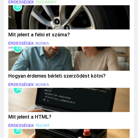
ÉRDESSÉGEK
TUDOMÁNY
32
Mit jelent a felni et száma?
ÉRDESSÉGEK
MUNKA
33
Hogyan érdemes bérleti szerződést kötni?
ÉRDESSÉGEK
MUNKA
34
Mit jelent a HTML?
ÉRDESSÉGEK
TECH/IT
35