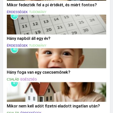
Mikor fedezték fel a pi értékét, és miért fontos?
ÉRDESSÉGEK
TUDOMÁNY
39
Hány napból áll egy év?
ÉRDESSÉGEK
TUDOMÁNY
40
Hány foga van egy csecsemőnek?
CSALÁD
EGÉSZSÉG
41
Mikor nem kell adót fizetni eladott ingatlan után?