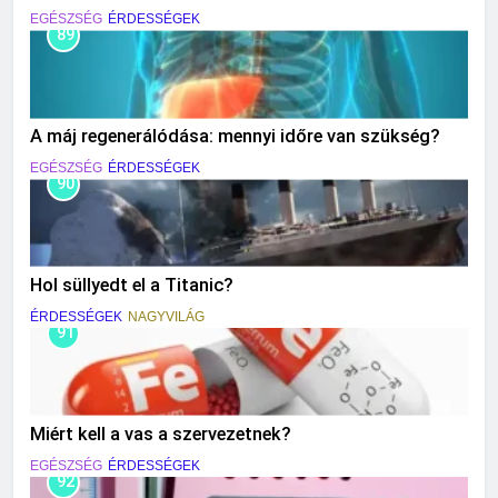
EGÉSZSÉG
ÉRDESSÉGEK
89
A máj regenerálódása: mennyi időre van szükség?
EGÉSZSÉG
ÉRDESSÉGEK
90
Hol süllyedt el a Titanic?
ÉRDESSÉGEK
NAGYVILÁG
91
Miért kell a vas a szervezetnek?
EGÉSZSÉG
ÉRDESSÉGEK
92