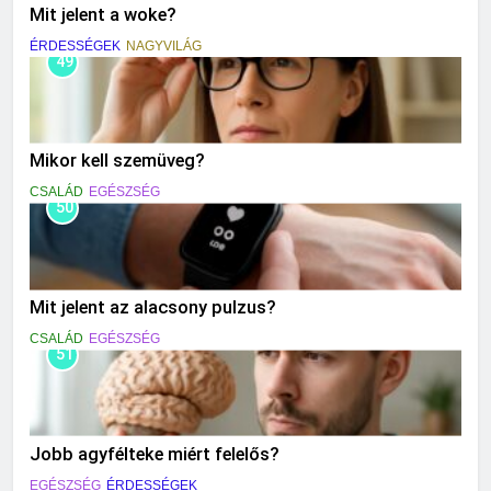
Mit jelent a woke?
ÉRDESSÉGEK
NAGYVILÁG
49
Mikor kell szemüveg?
CSALÁD
EGÉSZSÉG
50
Mit jelent az alacsony pulzus?
CSALÁD
EGÉSZSÉG
51
Jobb agyfélteke miért felelős?
EGÉSZSÉG
ÉRDESSÉGEK