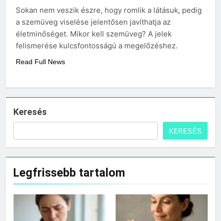
Mit hány fokon kell
Sokan nem veszik észre, hogy romlik a látásuk, pedig
mosni?
a szemüveg viselése jelentősen javíthatja az
3 Nap Ezelőtt
életminőséget. Mikor kell szemüveg? A jelek
felismerése kulcsfontosságú a megelőzéshez.
Read Full News
Keresés
KERESÉS
Legfrissebb tartalom