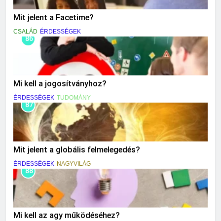
Mit jelent a Facetime?
CSALÁD
ÉRDESSÉGEK
86
Mi kell a jogosítványhoz?
ÉRDESSÉGEK
TUDOMÁNY
87
Mit jelent a globális felmelegedés?
ÉRDESSÉGEK
NAGYVILÁG
88
Mi kell az agy működéséhez?