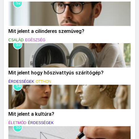
52
Mit jelent a cilinderes szemüveg?
CSALÁD
EGÉSZSÉG
53
Mit jelent hogy hőszivattyús szárítógép?
ÉRDESSÉGEK
OTTHON
54
Mit jelent a kultúra?
ÉLETMÓD
ÉRDESSÉGEK
55