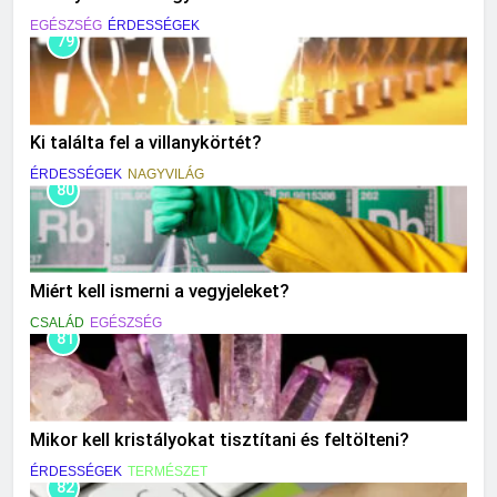
EGÉSZSÉG
ÉRDESSÉGEK
79
Ki találta fel a villanykörtét?
ÉRDESSÉGEK
NAGYVILÁG
80
Miért kell ismerni a vegyjeleket?
CSALÁD
EGÉSZSÉG
81
Mikor kell kristályokat tisztítani és feltölteni?
ÉRDESSÉGEK
TERMÉSZET
82