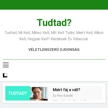
Ugrás
a
tartalomra
Tudtad?
Tudtad, Mi Kell, Mihez Kell, Mit Kell Tudni, Miért Kell, Mikor
Kell, Hogyan Kell? Kérdések És Válaszok.
VÉLETLENSZERŰ ÚJDONSÁG
Miért fáj a váll?
TUDTAD?
52 Perc Ezelőtt
Mire jó a kollagén?
9 Óra Ezelőtt