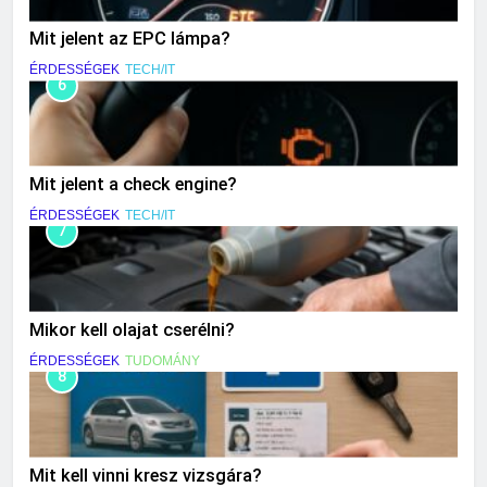
Mit jelent az EPC lámpa?
ÉRDESSÉGEK
TECH/IT
6
Mit jelent a check engine?
ÉRDESSÉGEK
TECH/IT
7
Mikor kell olajat cserélni?
ÉRDESSÉGEK
TUDOMÁNY
8
Mit kell vinni kresz vizsgára?