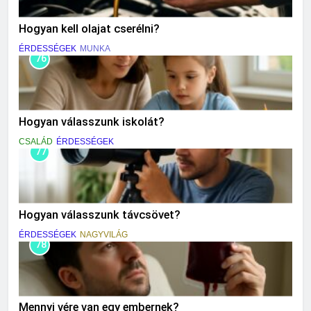
Hogyan kell olajat cserélni?
ÉRDESSÉGEK
MUNKA
76
Hogyan válasszunk iskolát?
CSALÁD
ÉRDESSÉGEK
77
Hogyan válasszunk távcsövet?
ÉRDESSÉGEK
NAGYVILÁG
78
Mennyi vére van egy embernek?