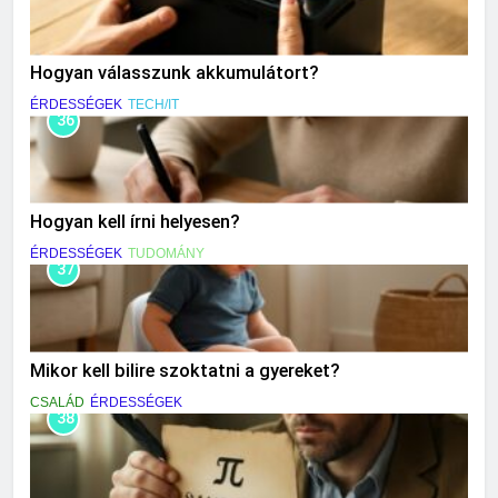
Hogyan válasszunk akkumulátort?
ÉRDESSÉGEK
TECH/IT
36
Hogyan kell írni helyesen?
ÉRDESSÉGEK
TUDOMÁNY
37
Mikor kell bilire szoktatni a gyereket?
CSALÁD
ÉRDESSÉGEK
38