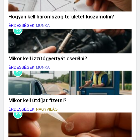
Hogyan kell háromszög területét kiszámolni?
ÉRDESSÉGEK
MUNKA
56
Mikor kell izzítógyertyát cserélni?
ÉRDESSÉGEK
MUNKA
57
Mikor kell útdíjat fizetni?
ÉRDESSÉGEK
NAGYVILÁG
58