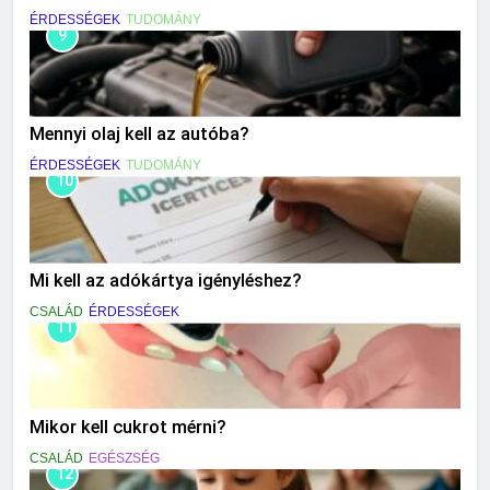
ÉRDESSÉGEK
TUDOMÁNY
9
Mennyi olaj kell az autóba?
ÉRDESSÉGEK
TUDOMÁNY
10
Mi kell az adókártya igényléshez?
CSALÁD
ÉRDESSÉGEK
11
Mikor kell cukrot mérni?
CSALÁD
EGÉSZSÉG
12