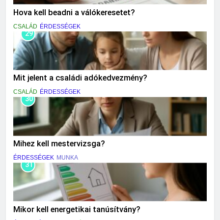
Hova kell beadni a válókeresetet?
CSALÁD
ÉRDESSÉGEK
29
Mit jelent a családi adókedvezmény?
CSALÁD
ÉRDESSÉGEK
30
Mihez kell mestervizsga?
ÉRDESSÉGEK
MUNKA
31
Mikor kell energetikai tanúsítvány?