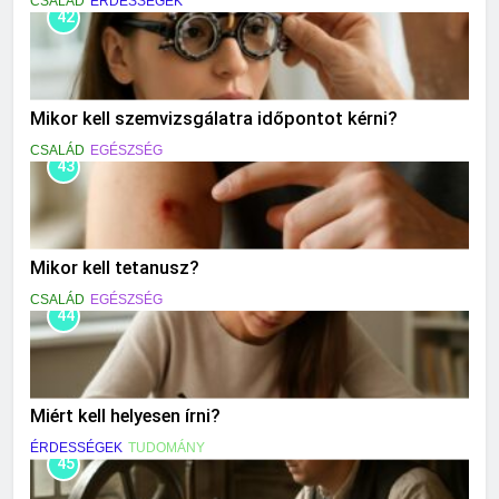
CSALÁD
ÉRDESSÉGEK
42
Mikor kell szemvizsgálatra időpontot kérni?
CSALÁD
EGÉSZSÉG
43
Mikor kell tetanusz?
CSALÁD
EGÉSZSÉG
44
Miért kell helyesen írni?
ÉRDESSÉGEK
TUDOMÁNY
45