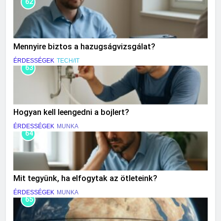
62
Mennyire biztos a hazugságvizsgálat?
ÉRDESSÉGEK
TECH/IT
63
Hogyan kell leengedni a bojlert?
ÉRDESSÉGEK
MUNKA
64
Mit tegyünk, ha elfogytak az ötleteink?
ÉRDESSÉGEK
MUNKA
65