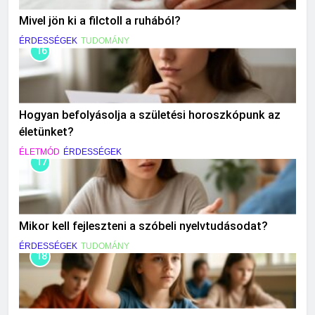
Mivel jön ki a filctoll a ruhából?
ÉRDESSÉGEK
TUDOMÁNY
16
Hogyan befolyásolja a születési horoszkópunk az
életünket?
ÉLETMÓD
ÉRDESSÉGEK
17
Mikor kell fejleszteni a szóbeli nyelvtudásodat?
ÉRDESSÉGEK
TUDOMÁNY
18