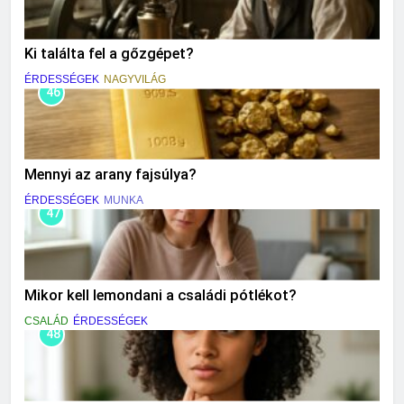
Ki találta fel a gőzgépet?
ÉRDESSÉGEK
NAGYVILÁG
46
Mennyi az arany fajsúlya?
ÉRDESSÉGEK
MUNKA
47
Mikor kell lemondani a családi pótlékot?
CSALÁD
ÉRDESSÉGEK
48