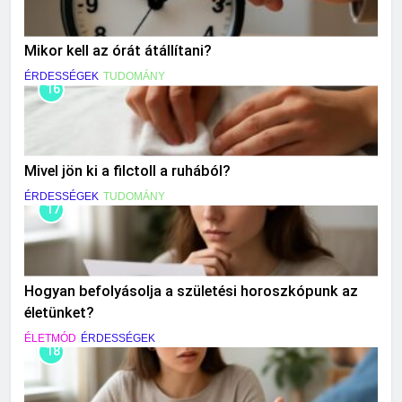
Mikor kell az órát átállítani?
ÉRDESSÉGEK
TUDOMÁNY
16
Mivel jön ki a filctoll a ruhából?
ÉRDESSÉGEK
TUDOMÁNY
17
Hogyan befolyásolja a születési horoszkópunk az
életünket?
ÉLETMÓD
ÉRDESSÉGEK
18