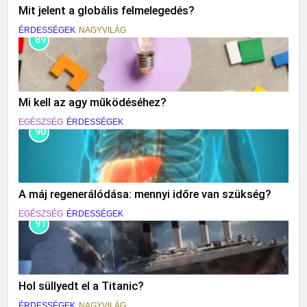
Mit jelent a globális felmelegedés?
ÉRDESSÉGEK
NAGYVILÁG
89
Mi kell az agy működéséhez?
EGÉSZSÉG
ÉRDESSÉGEK
90
A máj regenerálódása: mennyi időre van szükség?
EGÉSZSÉG
ÉRDESSÉGEK
91
Hol süllyedt el a Titanic?
ÉRDESSÉGEK
NAGYVILÁG