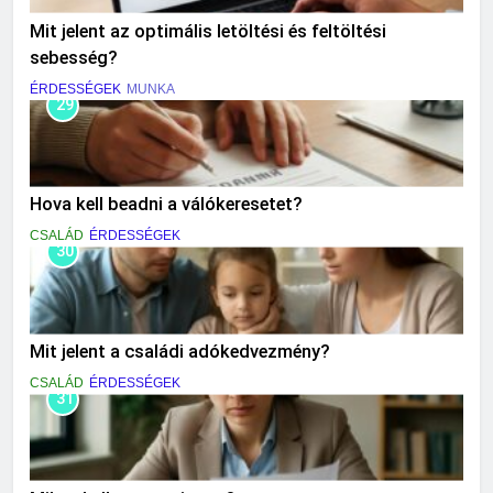
Mit jelent az optimális letöltési és feltöltési
sebesség?
ÉRDESSÉGEK
MUNKA
29
Hova kell beadni a válókeresetet?
CSALÁD
ÉRDESSÉGEK
30
Mit jelent a családi adókedvezmény?
CSALÁD
ÉRDESSÉGEK
31