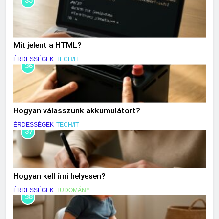
35
Mit jelent a HTML?
ÉRDESSÉGEK
TECH/IT
36
Hogyan válasszunk akkumulátort?
ÉRDESSÉGEK
TECH/IT
37
Hogyan kell írni helyesen?
ÉRDESSÉGEK
TUDOMÁNY
38