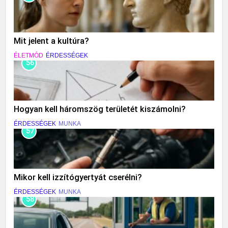
Mit jelent a kultúra?
ÉLETMÓD
ÉRDESSÉGEK
56
Hogyan kell háromszög területét kiszámolni?
ÉRDESSÉGEK
MUNKA
57
Mikor kell izzítógyertyát cserélni?
ÉRDESSÉGEK
MUNKA
58