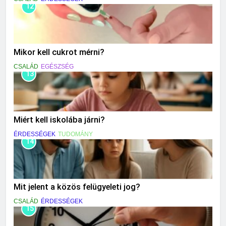
12
Mikor kell cukrot mérni?
CSALÁD
EGÉSZSÉG
13
Miért kell iskolába járni?
ÉRDESSÉGEK
TUDOMÁNY
14
Mit jelent a közös felügyeleti jog?
CSALÁD
ÉRDESSÉGEK
15