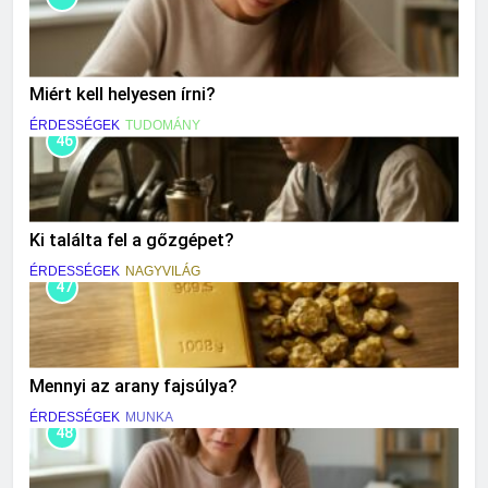
Miért kell helyesen írni?
ÉRDESSÉGEK
TUDOMÁNY
46
Ki találta fel a gőzgépet?
ÉRDESSÉGEK
NAGYVILÁG
47
Mennyi az arany fajsúlya?
ÉRDESSÉGEK
MUNKA
48