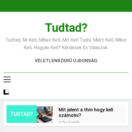
Ugrás
a
tartalomra
Tudtad?
Tudtad, Mi Kell, Mihez Kell, Mit Kell Tudni, Miért Kell, Mikor
Kell, Hogyan Kell? Kérdések És Válaszok.
VÉLETLENSZERŰ ÚJDONSÁG
Mit jelent a thm hogy kell
TUDTAD?
számolni?
2 Óra Ezelőtt
Miért zsibbad a kéz?