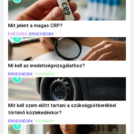
Mit jelent a magas CRP?
EGÉSZSÉG
ÉRDESSÉGEK
3
Mi kell az eredetiségvizsgálathoz?
ÉRDESSÉGEK
TUDOMÁNY
4
Mit kell szem előtt tartani a szükségpótkerékkel
történő közlekedéskor?
ÉRDESSÉGEK
TUDOMÁNY
5