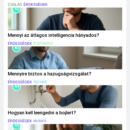
CSALÁD
ÉRDESSÉGEK
62
Mennyi az átlagos intelligencia hányados?
ÉRDESSÉGEK
TUDOMÁNY
63
Mennyire biztos a hazugságvizsgálat?
ÉRDESSÉGEK
TECH/IT
64
Hogyan kell leengedni a bojlert?
ÉRDESSÉGEK
MUNKA
65