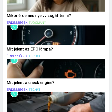
Mikor érdemes nyelvvizsgát tenni?
ÉRDESSÉGEK
TUDOMÁNY
6
Mit jelent az EPC lámpa?
ÉRDESSÉGEK
TECH/IT
7
Mit jelent a check engine?
ÉRDESSÉGEK
TECH/IT
8