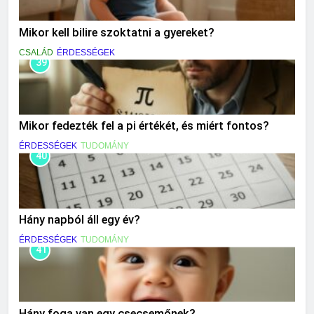
Mikor kell bilire szoktatni a gyereket?
CSALÁD
ÉRDESSÉGEK
39
Mikor fedezték fel a pi értékét, és miért fontos?
ÉRDESSÉGEK
TUDOMÁNY
40
Hány napból áll egy év?
ÉRDESSÉGEK
TUDOMÁNY
41
Hány foga van egy csecsemőnek?