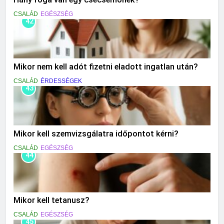
CSALÁD
EGÉSZSÉG
42
Mikor nem kell adót fizetni eladott ingatlan után?
CSALÁD
ÉRDESSÉGEK
43
Mikor kell szemvizsgálatra időpontot kérni?
CSALÁD
EGÉSZSÉG
44
Mikor kell tetanusz?
CSALÁD
EGÉSZSÉG
45