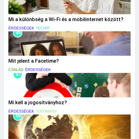
Mi a különbség a Wi-Fi és a mobilinternet között?
ÉRDESSÉGEK
TECH/IT
86
Mit jelent a Facetime?
CSALÁD
ÉRDESSÉGEK
87
Mi kell a jogosítványhoz?
ÉRDESSÉGEK
TUDOMÁNY
88