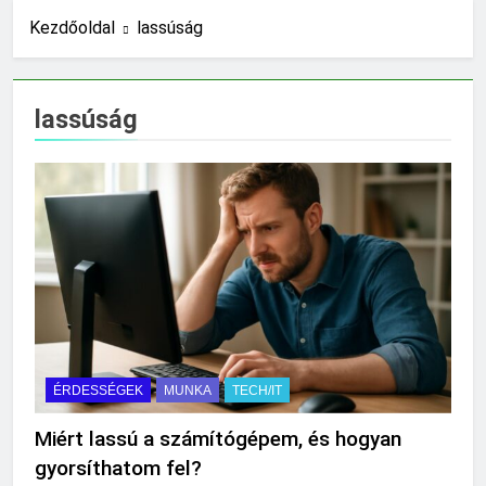
10 Óra Ezelőtt
Kezdőoldal
lassúság
Miért fáj a váll?
18 Óra Ezelőtt
Mire jó a kollagén?
lassúság
1 Nap Ezelőtt
Mennyi a végkielégítés?
1 Nap Ezelőtt
Mit jelent a magas
CRP?
2 Nap Ezelőtt
Mikor kell tetőt
cserélni?
2 Nap Ezelőtt
Mit jelent a magas
vérnyomás?
ÉRDESSÉGEK
MUNKA
TECH/IT
2 Nap Ezelőtt
Milyen fűtést érdemes
Miért lassú a számítógépem, és hogyan
választani?
gyorsíthatom fel?
3 Nap Ezelőtt