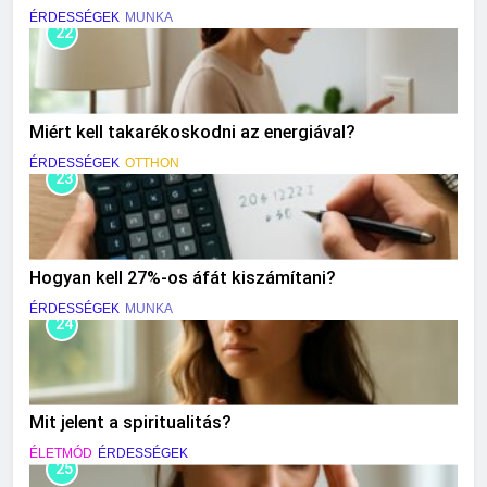
ÉRDESSÉGEK
MUNKA
22
Miért kell takarékoskodni az energiával?
ÉRDESSÉGEK
OTTHON
23
Hogyan kell 27%-os áfát kiszámítani?
ÉRDESSÉGEK
MUNKA
24
Mit jelent a spiritualitás?
ÉLETMÓD
ÉRDESSÉGEK
25