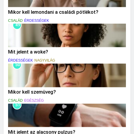
Mikor kell lemondani a családi pótlékot?
CSALÁD
ÉRDESSÉGEK
49
Mit jelent a woke?
ÉRDESSÉGEK
NAGYVILÁG
50
Mikor kell szemüveg?
CSALÁD
EGÉSZSÉG
51
Mit jelent az alacsony pulzus?