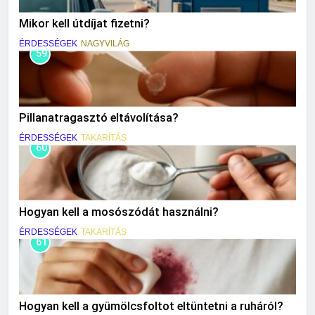
Mikor kell útdíjat fizetni?
ÉRDESSÉGEK
NAGYVILÁG
59
Pillanatragasztó eltávolítása?
ÉRDESSÉGEK
TAKARÍTÁS
60
Hogyan kell a mosószódát használni?
ÉRDESSÉGEK
TAKARÍTÁS
61
Hogyan kell a gyümölcsfoltot eltüntetni a ruháról?