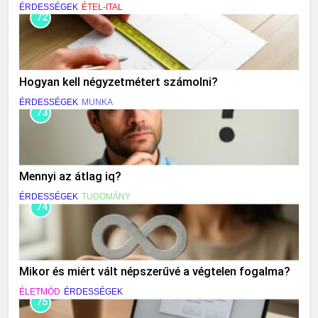
ÉRDESSÉGEK
ÉTEL-ITAL
72
Hogyan kell négyzetmétert számolni?
ÉRDESSÉGEK
MUNKA
73
Mennyi az átlag iq?
ÉRDESSÉGEK
TUDOMÁNY
74
Mikor és miért vált népszerűvé a végtelen fogalma?
ÉLETMÓD
ÉRDESSÉGEK
75