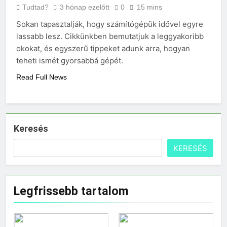
Mennyi a táppénz?
Tudtad?
3 hónap ezelőtt
0
15 mins
3 Nap Ezelőtt
Sokan tapasztalják, hogy számítógépük idővel egyre
lassabb lesz. Cikkünkben bemutatjuk a leggyakoribb
okokat, és egyszerű tippeket adunk arra, hogyan
teheti ismét gyorsabbá gépét.
Read Full News
Keresés
KERESÉS
Legfrissebb tartalom