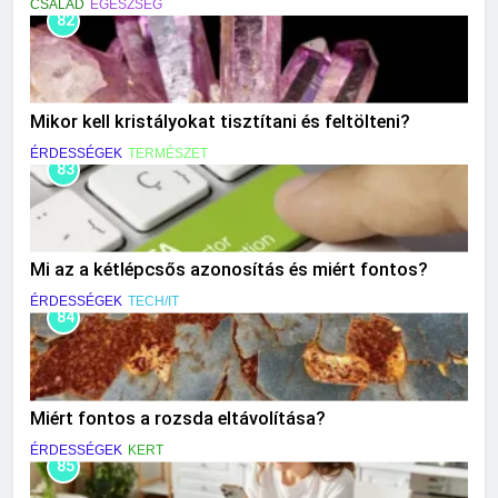
CSALÁD
EGÉSZSÉG
82
Mikor kell kristályokat tisztítani és feltölteni?
ÉRDESSÉGEK
TERMÉSZET
83
Mi az a kétlépcsős azonosítás és miért fontos?
ÉRDESSÉGEK
TECH/IT
84
Miért fontos a rozsda eltávolítása?
ÉRDESSÉGEK
KERT
85