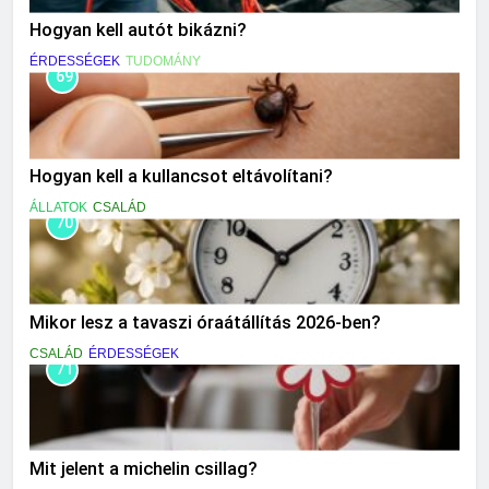
Hogyan kell autót bikázni?
ÉRDESSÉGEK
TUDOMÁNY
69
Hogyan kell a kullancsot eltávolítani?
ÁLLATOK
CSALÁD
70
Mikor lesz a tavaszi óraátállítás 2026-ben?
CSALÁD
ÉRDESSÉGEK
71
Mit jelent a michelin csillag?