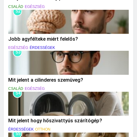
CSALÁD
EGÉSZSÉG
52
Jobb agyfélteke miért felelős?
EGÉSZSÉG
ÉRDESSÉGEK
53
Mit jelent a cilinderes szemüveg?
CSALÁD
EGÉSZSÉG
54
Mit jelent hogy hőszivattyús szárítógép?
ÉRDESSÉGEK
OTTHON
55