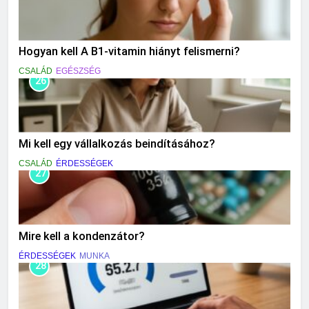
Hogyan kell A B1-vitamin hiányt felismerni?
CSALÁD
EGÉSZSÉG
26
Mi kell egy vállalkozás beindításához?
CSALÁD
ÉRDESSÉGEK
27
Mire kell a kondenzátor?
ÉRDESSÉGEK
MUNKA
28