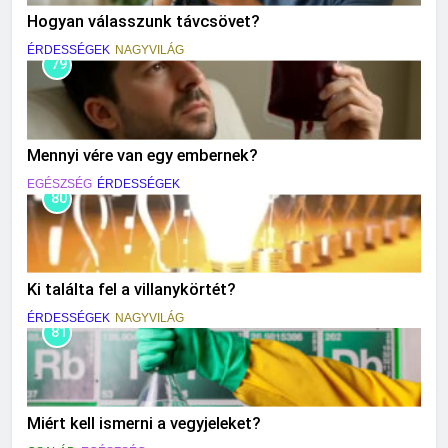
Hogyan válasszunk távcsövet?
ÉRDESSÉGEK
NAGYVILÁG
79
Mennyi vére van egy embernek?
EGÉSZSÉG
ÉRDESSÉGEK
80
Ki találta fel a villanykörtét?
ÉRDESSÉGEK
NAGYVILÁG
81
Miért kell ismerni a vegyjeleket?