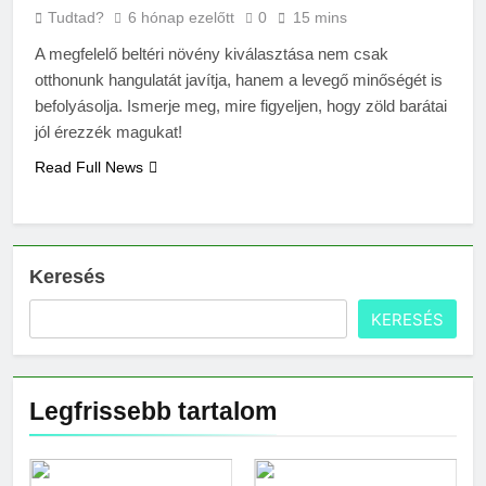
vérnyomás?
Tudtad?
6 hónap ezelőtt
0
15 mins
3 Nap Ezelőtt
A megfelelő beltéri növény kiválasztása nem csak
otthonunk hangulatát javítja, hanem a levegő minőségét is
befolyásolja. Ismerje meg, mire figyeljen, hogy zöld barátai
jól érezzék magukat!
Read Full News
Keresés
KERESÉS
Legfrissebb tartalom