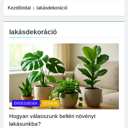
13 Óra Ezelőtt
Kezdőoldal
lakásdekoráció
Mit jelent a thm hogy kell
számolni?
21 Óra Ezelőtt
lakásdekoráció
Miért zsibbad a kéz?
1 Nap Ezelőtt
Miért fáj a váll?
2 Nap Ezelőtt
Mire jó a kollagén?
2 Nap Ezelőtt
Mennyi a
végkielégítés?
2 Nap Ezelőtt
Mit jelent a magas
CRP?
ÉRDESSÉGEK
OTTHON
3 Nap Ezelőtt
Mikor kell tetőt cserélni?
Hogyan válasszunk beltéri növényt
3 Nap Ezelőtt
lakásunkba?
Mit jelent a magas