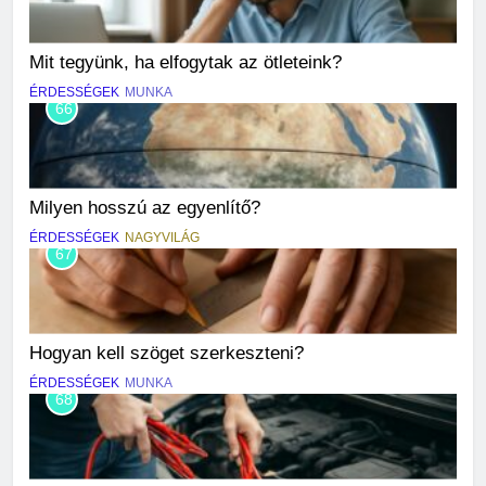
Mit tegyünk, ha elfogytak az ötleteink?
ÉRDESSÉGEK
MUNKA
66
Milyen hosszú az egyenlítő?
ÉRDESSÉGEK
NAGYVILÁG
67
Hogyan kell szöget szerkeszteni?
ÉRDESSÉGEK
MUNKA
68