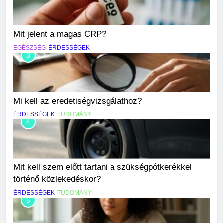
Mit jelent a magas CRP?
EGÉSZSÉG
ÉRDESSÉGEK
3
Mi kell az eredetiségvizsgálathoz?
ÉRDESSÉGEK
TUDOMÁNY
4
Mit kell szem előtt tartani a szükségpótkerékkel
történő közlekedéskor?
ÉRDESSÉGEK
TUDOMÁNY
5