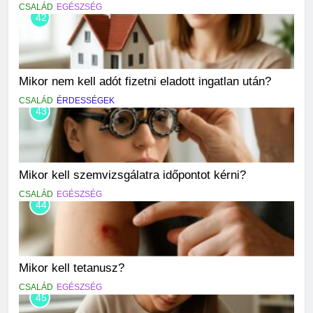
CSALÁD
EGÉSZSÉG
42
Mikor nem kell adót fizetni eladott ingatlan után?
CSALÁD
ÉRDESSÉGEK
43
Mikor kell szemvizsgálatra időpontot kérni?
CSALÁD
EGÉSZSÉG
44
Mikor kell tetanusz?
CSALÁD
EGÉSZSÉG
45