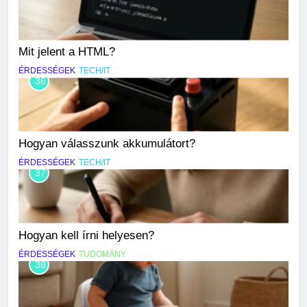
Mit jelent a HTML?
ÉRDESSÉGEK
TECH/IT
36
Hogyan válasszunk akkumulátort?
ÉRDESSÉGEK
TECH/IT
37
Hogyan kell írni helyesen?
ÉRDESSÉGEK
TUDOMÁNY
38