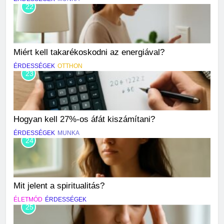
22
Miért kell takarékoskodni az energiával?
ÉRDESSÉGEK
OTTHON
23
Hogyan kell 27%-os áfát kiszámítani?
ÉRDESSÉGEK
MUNKA
24
Mit jelent a spiritualitás?
ÉLETMÓD
ÉRDESSÉGEK
25