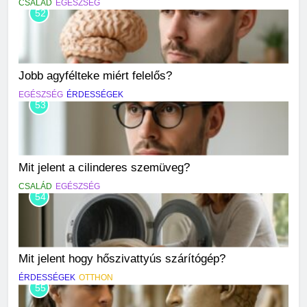
CSALÁD
EGÉSZSÉG
52
Jobb agyfélteke miért felelős?
EGÉSZSÉG
ÉRDESSÉGEK
53
Mit jelent a cilinderes szemüveg?
CSALÁD
EGÉSZSÉG
54
Mit jelent hogy hőszivattyús szárítógép?
ÉRDESSÉGEK
OTTHON
55