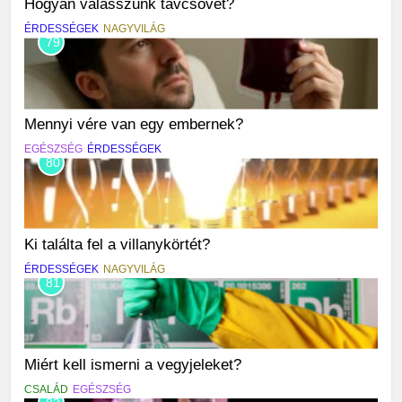
Hogyan válasszunk távcsövet?
ÉRDESSÉGEK
NAGYVILÁG
79
Mennyi vére van egy embernek?
EGÉSZSÉG
ÉRDESSÉGEK
80
Ki találta fel a villanykörtét?
ÉRDESSÉGEK
NAGYVILÁG
81
Miért kell ismerni a vegyjeleket?
CSALÁD
EGÉSZSÉG