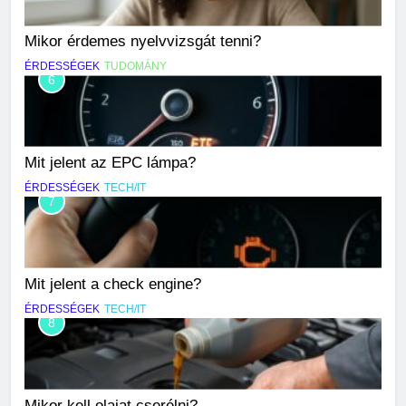
Mikor érdemes nyelvvizsgát tenni?
ÉRDESSÉGEK
TUDOMÁNY
6
Mit jelent az EPC lámpa?
ÉRDESSÉGEK
TECH/IT
7
Mit jelent a check engine?
ÉRDESSÉGEK
TECH/IT
8
Mikor kell olajat cserélni?