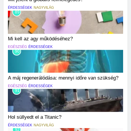
ÉRDESSÉGEK
NAGYVILÁG
89
Mi kell az agy működéséhez?
EGÉSZSÉG
ÉRDESSÉGEK
90
A máj regenerálódása: mennyi időre van szükség?
EGÉSZSÉG
ÉRDESSÉGEK
91
Hol süllyedt el a Titanic?
ÉRDESSÉGEK
NAGYVILÁG
92