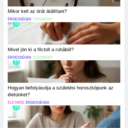
Mikor kell az órát átállítani?
ÉRDESSÉGEK
TUDOMÁNY
16
Mivel jön ki a filctoll a ruhából?
ÉRDESSÉGEK
TUDOMÁNY
17
Hogyan befolyásolja a születési horoszkópunk az
életünket?
ÉLETMÓD
ÉRDESSÉGEK
18