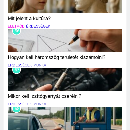
Mit jelent a kultúra?
ÉLETMÓD
ÉRDESSÉGEK
56
Hogyan kell háromszög területét kiszámolni?
ÉRDESSÉGEK
MUNKA
57
Mikor kell izzítógyertyát cserélni?
ÉRDESSÉGEK
MUNKA
58