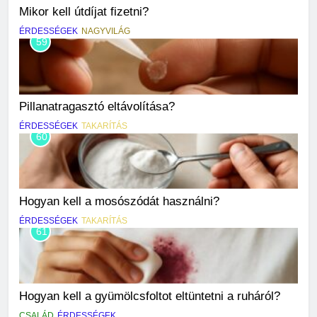
Mikor kell útdíjat fizetni?
ÉRDESSÉGEK
NAGYVILÁG
59
Pillanatragasztó eltávolítása?
ÉRDESSÉGEK
TAKARÍTÁS
60
Hogyan kell a mosószódát használni?
ÉRDESSÉGEK
TAKARÍTÁS
61
Hogyan kell a gyümölcsfoltot eltüntetni a ruháról?
CSALÁD
ÉRDESSÉGEK