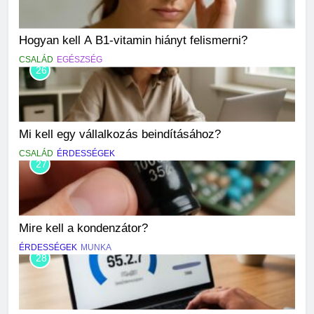
Hogyan kell A B1-vitamin hiányt felismerni?
CSALÁD
EGÉSZSÉG
26
Mi kell egy vállalkozás beindításához?
CSALÁD
ÉRDESSÉGEK
27
Mire kell a kondenzátor?
ÉRDESSÉGEK
MUNKA
28