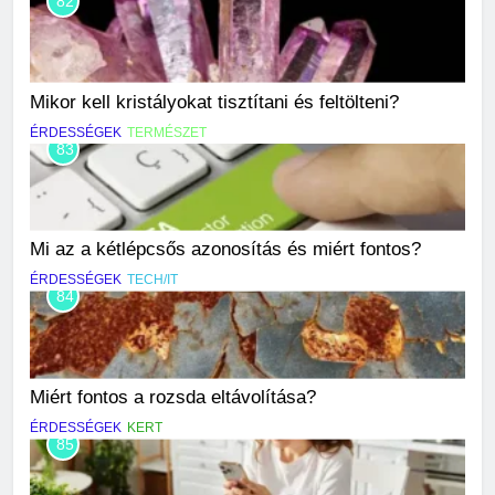
82
Mikor kell kristályokat tisztítani és feltölteni?
ÉRDESSÉGEK
TERMÉSZET
83
Mi az a kétlépcsős azonosítás és miért fontos?
ÉRDESSÉGEK
TECH/IT
84
Miért fontos a rozsda eltávolítása?
ÉRDESSÉGEK
KERT
85