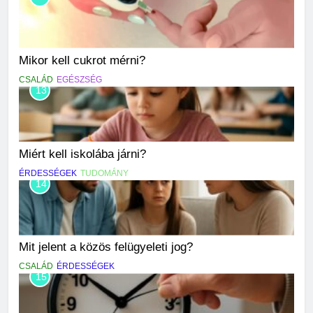
Mikor kell cukrot mérni?
CSALÁD
EGÉSZSÉG
13
Miért kell iskolába járni?
ÉRDESSÉGEK
TUDOMÁNY
14
Mit jelent a közös felügyeleti jog?
CSALÁD
ÉRDESSÉGEK
15