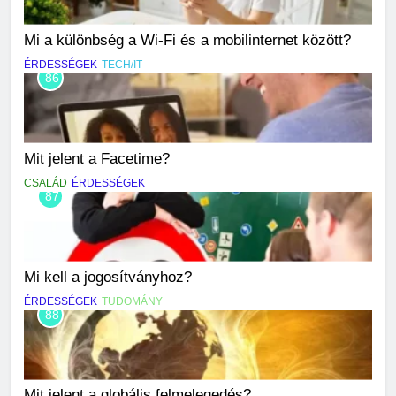
Mi a különbség a Wi-Fi és a mobilinternet között?
ÉRDESSÉGEK
TECH/IT
86
Mit jelent a Facetime?
CSALÁD
ÉRDESSÉGEK
87
Mi kell a jogosítványhoz?
ÉRDESSÉGEK
TUDOMÁNY
88
Mit jelent a globális felmelegedés?