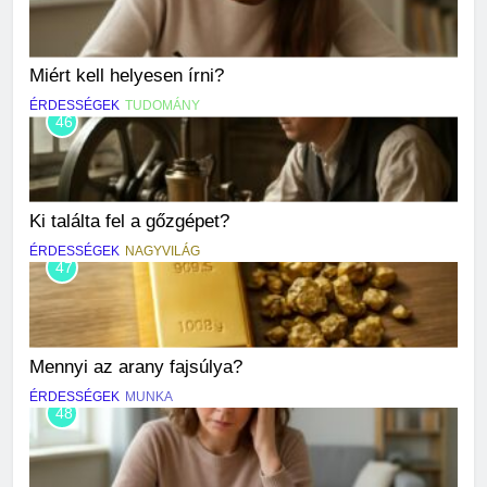
Miért kell helyesen írni?
ÉRDESSÉGEK
TUDOMÁNY
46
Ki találta fel a gőzgépet?
ÉRDESSÉGEK
NAGYVILÁG
47
Mennyi az arany fajsúlya?
ÉRDESSÉGEK
MUNKA
48