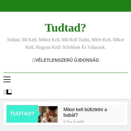
Ugrás
a
tartalomra
Tudtad?
Tudtad, Mi Kell, Mihez Kell, Mit Kell Tudni, Miért Kell, Mikor
Kell, Hogyan Kell? Kérdések És Válaszok.
VÉLETLENSZERŰ ÚJDONSÁG
Mikor kell büfiztetni a
TUDTAD?
babát?
5 Óra Ezelőtt
Mennyi cement kell?