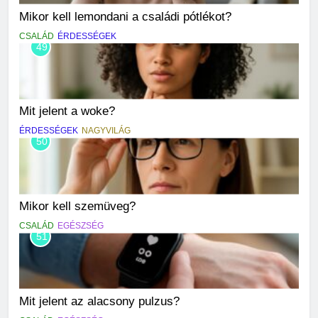
Mikor kell lemondani a családi pótlékot?
CSALÁD
ÉRDESSÉGEK
49
Mit jelent a woke?
ÉRDESSÉGEK
NAGYVILÁG
50
Mikor kell szemüveg?
CSALÁD
EGÉSZSÉG
51
Mit jelent az alacsony pulzus?