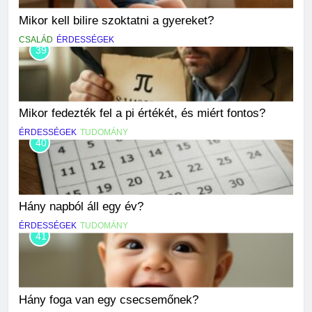
Mikor kell bilire szoktatni a gyereket?
CSALÁD
ÉRDESSÉGEK
39
Mikor fedezték fel a pi értékét, és miért fontos?
ÉRDESSÉGEK
TUDOMÁNY
40
Hány napból áll egy év?
ÉRDESSÉGEK
TUDOMÁNY
41
Hány foga van egy csecsemőnek?