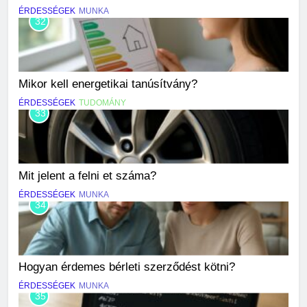
ÉRDESSÉGEK
MUNKA
32
Mikor kell energetikai tanúsítvány?
ÉRDESSÉGEK
TUDOMÁNY
33
Mit jelent a felni et száma?
ÉRDESSÉGEK
MUNKA
34
Hogyan érdemes bérleti szerződést kötni?
ÉRDESSÉGEK
MUNKA
35