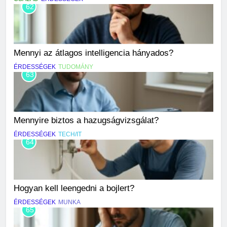
62
Mennyi az átlagos intelligencia hányados?
ÉRDESSÉGEK
TUDOMÁNY
63
Mennyire biztos a hazugságvizsgálat?
ÉRDESSÉGEK
TECH/IT
64
Hogyan kell leengedni a bojlert?
ÉRDESSÉGEK
MUNKA
65