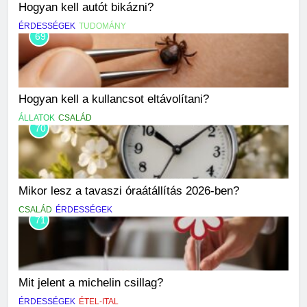
Hogyan kell autót bikázni?
ÉRDESSÉGEK
TUDOMÁNY
69
Hogyan kell a kullancsot eltávolítani?
ÁLLATOK
CSALÁD
70
Mikor lesz a tavaszi óraátállítás 2026-ben?
CSALÁD
ÉRDESSÉGEK
71
Mit jelent a michelin csillag?
ÉRDESSÉGEK
ÉTEL-ITAL