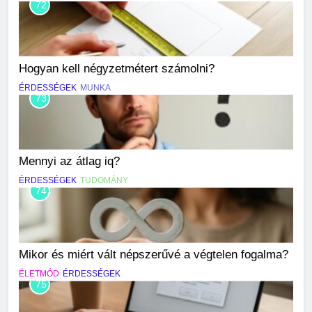
72
Hogyan kell négyzetmétert számolni?
ÉRDESSÉGEK
MUNKA
73
Mennyi az átlag iq?
ÉRDESSÉGEK
TUDOMÁNY
74
Mikor és miért vált népszerűvé a végtelen fogalma?
ÉLETMÓD
ÉRDESSÉGEK
75