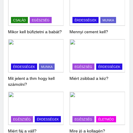
CSALÁD
EGÉSZSÉG
ÉRDESSÉGEK
MUNKA
Mikor kell büfiztetni a babát?
Mennyi cement kell?
ÉRDESSÉGEK
MUNKA
EGÉSZSÉG
ÉRDESSÉGEK
Mit jelent a thm hogy kell
Miért zsibbad a kéz?
számolni?
EGÉSZSÉG
ÉRDESSÉGEK
EGÉSZSÉG
ÉLETMÓD
Miért fáj a váll?
Mire jó a kollagén?