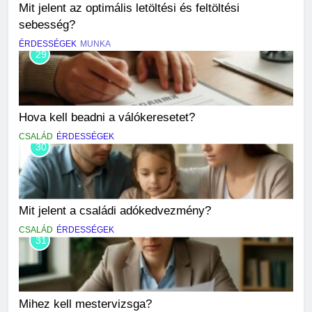
Mit jelent az optimális letöltési és feltöltési
sebesség?
ÉRDESSÉGEK
MUNKA
29
Hova kell beadni a válókeresetet?
CSALÁD
ÉRDESSÉGEK
30
Mit jelent a családi adókedvezmény?
CSALÁD
ÉRDESSÉGEK
31
Mihez kell mestervizsga?