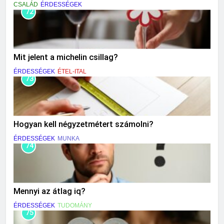
CSALÁD
ÉRDESSÉGEK
72
Mit jelent a michelin csillag?
ÉRDESSÉGEK
ÉTEL-ITAL
73
Hogyan kell négyzetmétert számolni?
ÉRDESSÉGEK
MUNKA
74
Mennyi az átlag iq?
ÉRDESSÉGEK
TUDOMÁNY
75