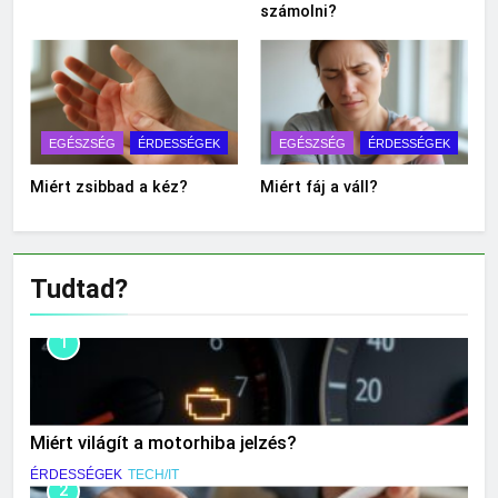
számolni?
EGÉSZSÉG
ÉRDESSÉGEK
EGÉSZSÉG
ÉRDESSÉGEK
Miért zsibbad a kéz?
Miért fáj a váll?
Tudtad?
1
Miért világít a motorhiba jelzés?
ÉRDESSÉGEK
TECH/IT
2