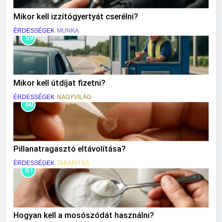
Mikor kell izzítógyertyát cserélni?
ÉRDESSÉGEK
MUNKA
59
Mikor kell útdíjat fizetni?
ÉRDESSÉGEK
NAGYVILÁG
60
Pillanatragasztó eltávolítása?
ÉRDESSÉGEK
TAKARÍTÁS
61
Hogyan kell a mosószódát használni?