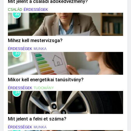
Mit jelent a családi adókedvezmény?
CSALÁD
ÉRDESSÉGEK
32
Mihez kell mestervizsga?
ÉRDESSÉGEK
MUNKA
33
Mikor kell energetikai tanúsítvány?
ÉRDESSÉGEK
TUDOMÁNY
34
Mit jelent a felni et száma?
ÉRDESSÉGEK
MUNKA