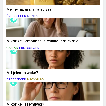
Mennyi az arany fajsúlya?
ÉRDESSÉGEK
MUNKA
49
Mikor kell lemondani a családi pótlékot?
CSALÁD
ÉRDESSÉGEK
50
Mit jelent a woke?
ÉRDESSÉGEK
NAGYVILÁG
51
Mikor kell szemüveg?