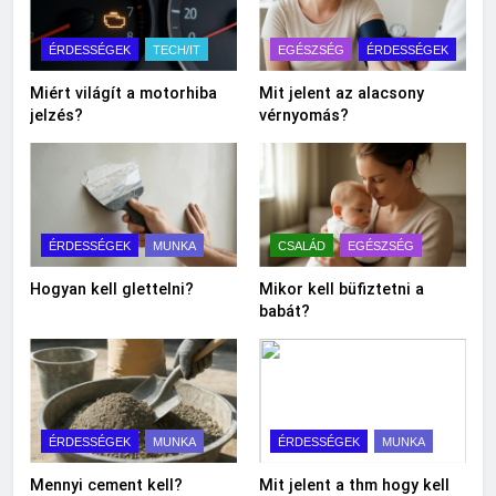
ÉRDESSÉGEK
TECH/IT
EGÉSZSÉG
ÉRDESSÉGEK
Miért világít a motorhiba
Mit jelent az alacsony
jelzés?
vérnyomás?
ÉRDESSÉGEK
MUNKA
CSALÁD
EGÉSZSÉG
Hogyan kell glettelni?
Mikor kell büfiztetni a
babát?
ÉRDESSÉGEK
MUNKA
ÉRDESSÉGEK
MUNKA
Mennyi cement kell?
Mit jelent a thm hogy kell