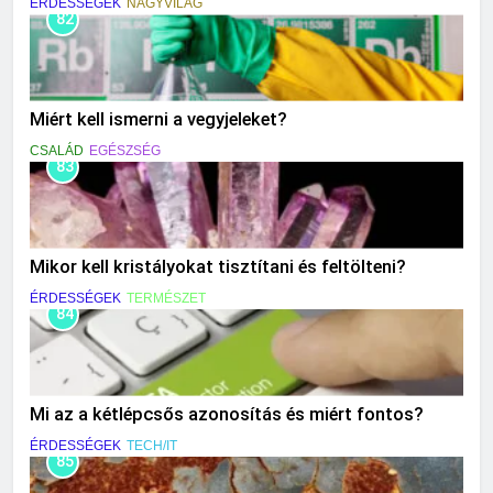
ÉRDESSÉGEK
NAGYVILÁG
82
Miért kell ismerni a vegyjeleket?
CSALÁD
EGÉSZSÉG
83
Mikor kell kristályokat tisztítani és feltölteni?
ÉRDESSÉGEK
TERMÉSZET
84
Mi az a kétlépcsős azonosítás és miért fontos?
ÉRDESSÉGEK
TECH/IT
85