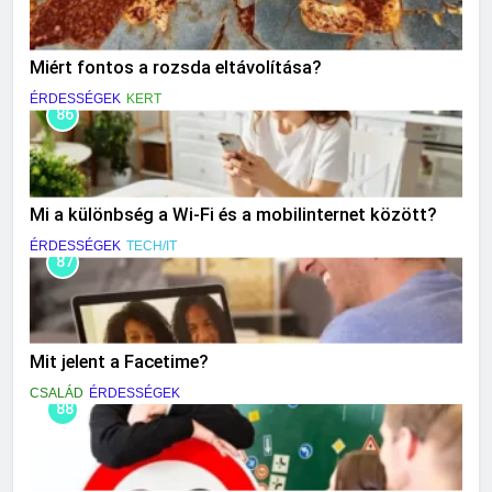
Miért fontos a rozsda eltávolítása?
ÉRDESSÉGEK
KERT
86
Mi a különbség a Wi-Fi és a mobilinternet között?
ÉRDESSÉGEK
TECH/IT
87
Mit jelent a Facetime?
CSALÁD
ÉRDESSÉGEK
88