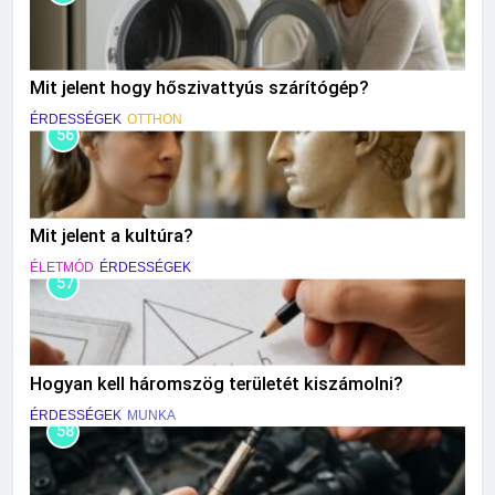
Mit jelent hogy hőszivattyús szárítógép?
ÉRDESSÉGEK
OTTHON
56
Mit jelent a kultúra?
ÉLETMÓD
ÉRDESSÉGEK
57
Hogyan kell háromszög területét kiszámolni?
ÉRDESSÉGEK
MUNKA
58