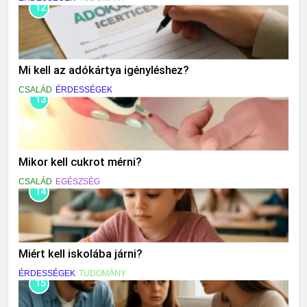
12
Mi kell az adókártya igényléshez?
CSALÁD
ÉRDESSÉGEK
13
Mikor kell cukrot mérni?
CSALÁD
EGÉSZSÉG
14
Miért kell iskolába járni?
ÉRDESSÉGEK
TUDOMÁNY
15