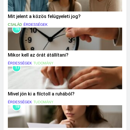
Mit jelent a közös felügyeleti jog?
CSALÁD
ÉRDESSÉGEK
16
Mikor kell az órát átállítani?
ÉRDESSÉGEK
TUDOMÁNY
17
Mivel jön ki a filctoll a ruhából?
ÉRDESSÉGEK
TUDOMÁNY
18