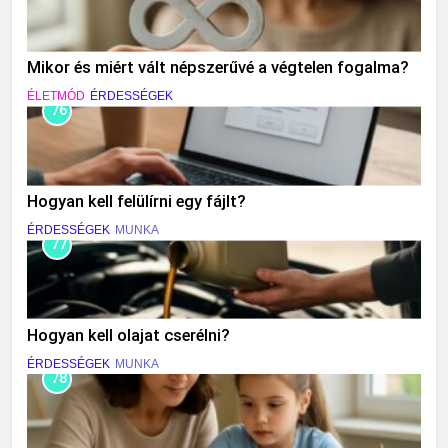
Mikor és miért vált népszerűvé a végtelen fogalma?
ÉLETMÓD
ÉRDESSÉGEK
76
Hogyan kell felülírni egy fájlt?
ÉRDESSÉGEK
MUNKA
77
Hogyan kell olajat cserélni?
ÉRDESSÉGEK
MUNKA
78