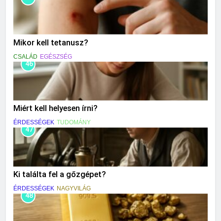
Mikor kell tetanusz?
CSALÁD
EGÉSZSÉG
46
Miért kell helyesen írni?
ÉRDESSÉGEK
TUDOMÁNY
47
Ki találta fel a gőzgépet?
ÉRDESSÉGEK
NAGYVILÁG
48