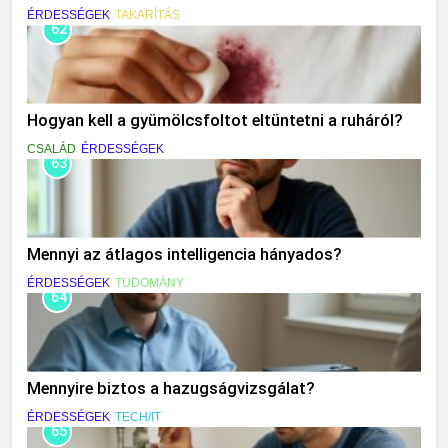
ÉRDESSÉGEK
TAKARÍTÁS
62
Hogyan kell a gyümölcsfoltot eltüntetni a ruháról?
CSALÁD
ÉRDESSÉGEK
63
Mennyi az átlagos intelligencia hányados?
ÉRDESSÉGEK
TUDOMÁNY
64
Mennyire biztos a hazugságvizsgálat?
ÉRDESSÉGEK
TECH/IT
65