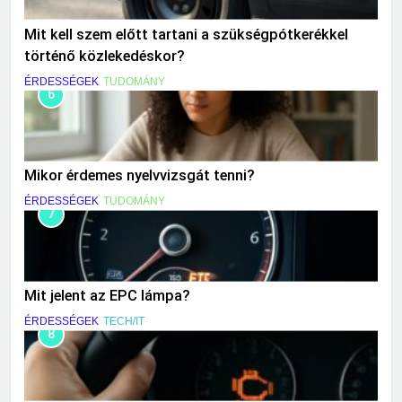
Mit kell szem előtt tartani a szükségpótkerékkel
történő közlekedéskor?
ÉRDESSÉGEK
TUDOMÁNY
6
Mikor érdemes nyelvvizsgát tenni?
ÉRDESSÉGEK
TUDOMÁNY
7
Mit jelent az EPC lámpa?
ÉRDESSÉGEK
TECH/IT
8