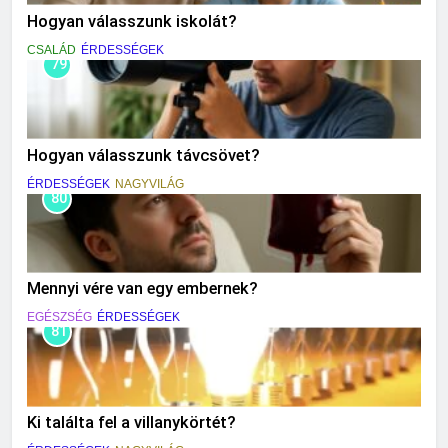
Hogyan válasszunk iskolát?
CSALÁD
ÉRDESSÉGEK
79
Hogyan válasszunk távcsövet?
ÉRDESSÉGEK
NAGYVILÁG
80
Mennyi vére van egy embernek?
EGÉSZSÉG
ÉRDESSÉGEK
81
Ki találta fel a villanykörtét?