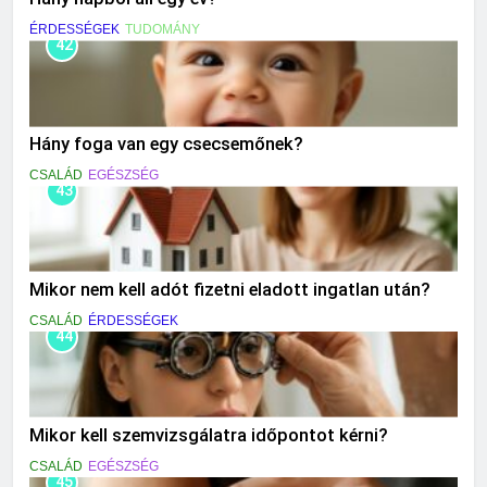
ÉRDESSÉGEK
TUDOMÁNY
42
Hány foga van egy csecsemőnek?
CSALÁD
EGÉSZSÉG
43
Mikor nem kell adót fizetni eladott ingatlan után?
CSALÁD
ÉRDESSÉGEK
44
Mikor kell szemvizsgálatra időpontot kérni?
CSALÁD
EGÉSZSÉG
45