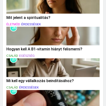
Mit jelent a spiritualitás?
ÉLETMÓD
ÉRDESSÉGEK
26
Hogyan kell A B1-vitamin hiányt felismerni?
CSALÁD
EGÉSZSÉG
27
Mi kell egy vállalkozás beindításához?
CSALÁD
ÉRDESSÉGEK
28