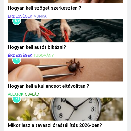
Hogyan kell szöget szerkeszteni?
ÉRDESSÉGEK
MUNKA
69
Hogyan kell autót bikázni?
ÉRDESSÉGEK
TUDOMÁNY
70
Hogyan kell a kullancsot eltávolítani?
ÁLLATOK
CSALÁD
71
Mikor lesz a tavaszi óraátállítás 2026-ben?