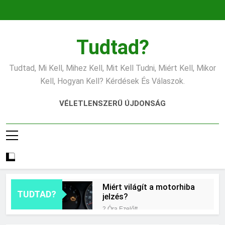
Ugrás
a
tartalomra
Tudtad?
Tudtad, Mi Kell, Mihez Kell, Mit Kell Tudni, Miért Kell, Mikor
Kell, Hogyan Kell? Kérdések És Válaszok.
VÉLETLENSZERŰ ÚJDONSÁG
Miért világít a motorhiba
TUDTAD?
jelzés?
2 Óra Ezelőtt
Mit jelent az alacsony