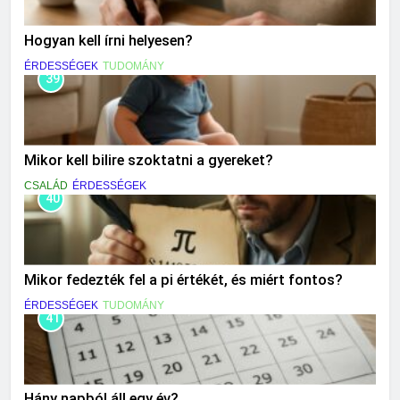
Hogyan kell írni helyesen?
ÉRDESSÉGEK
TUDOMÁNY
39
Mikor kell bilire szoktatni a gyereket?
CSALÁD
ÉRDESSÉGEK
40
Mikor fedezték fel a pi értékét, és miért fontos?
ÉRDESSÉGEK
TUDOMÁNY
41
Hány napból áll egy év?