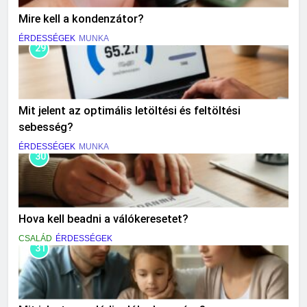
Mire kell a kondenzátor?
ÉRDESSÉGEK
MUNKA
29
Mit jelent az optimális letöltési és feltöltési
sebesség?
ÉRDESSÉGEK
MUNKA
30
Hova kell beadni a válókeresetet?
CSALÁD
ÉRDESSÉGEK
31