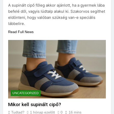
3 Nap Ezelőtt
A supinált cipő főleg akkor ajánlott, ha a gyermek lába
befelé dől, vagyis lúdtalp alakul ki. Szakorvos segíthet
eldönteni, hogy valóban szükség van-e speciális
lábbelire.
Read Full News
UNCATEGORIZED
Mikor kell supinált cipő?
Tudtad?
1 hónap ezelőtt
0
16 mins