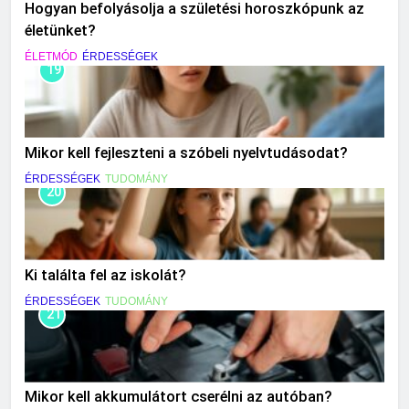
Hogyan befolyásolja a születési horoszkópunk az
életünket?
ÉLETMÓD
ÉRDESSÉGEK
19
Mikor kell fejleszteni a szóbeli nyelvtudásodat?
ÉRDESSÉGEK
TUDOMÁNY
20
Ki találta fel az iskolát?
ÉRDESSÉGEK
TUDOMÁNY
21
Mikor kell akkumulátort cserélni az autóban?