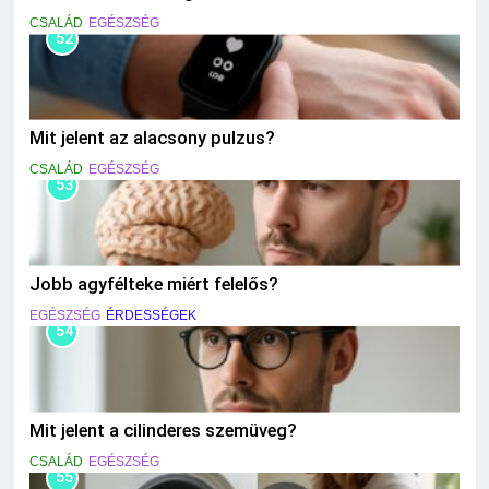
CSALÁD
EGÉSZSÉG
52
Mit jelent az alacsony pulzus?
CSALÁD
EGÉSZSÉG
53
Jobb agyfélteke miért felelős?
EGÉSZSÉG
ÉRDESSÉGEK
54
Mit jelent a cilinderes szemüveg?
CSALÁD
EGÉSZSÉG
55