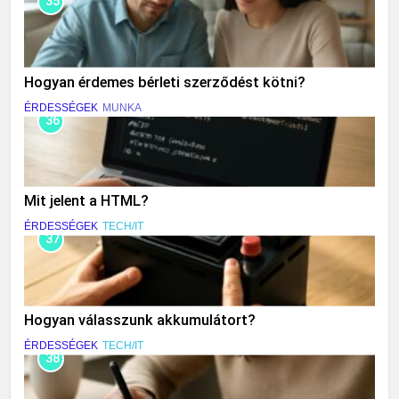
35
Hogyan érdemes bérleti szerződést kötni?
ÉRDESSÉGEK
MUNKA
36
Mit jelent a HTML?
ÉRDESSÉGEK
TECH/IT
37
Hogyan válasszunk akkumulátort?
ÉRDESSÉGEK
TECH/IT
38