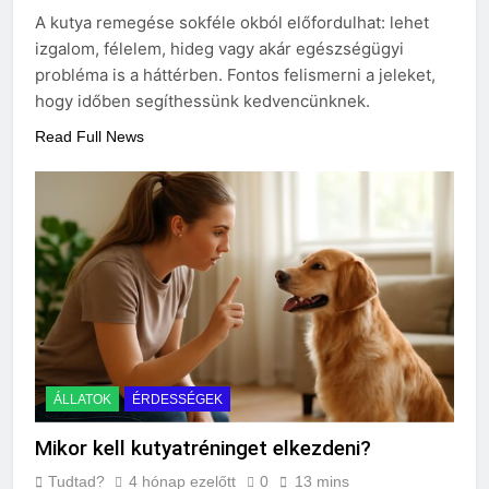
eredetiségvizsgálathoz?
A kutya remegése sokféle okból előfordulhat: lehet
3 Nap Ezelőtt
izgalom, félelem, hideg vagy akár egészségügyi
probléma is a háttérben. Fontos felismerni a jeleket,
hogy időben segíthessünk kedvencünknek.
Read Full News
ÁLLATOK
ÉRDESSÉGEK
Mikor kell kutyatréninget elkezdeni?
Tudtad?
4 hónap ezelőtt
0
13 mins