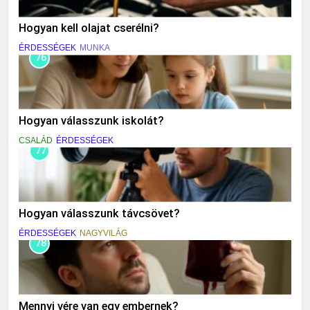
Hogyan kell olajat cserélni?
ÉRDESSÉGEK
MUNKA
76
Hogyan válasszunk iskolát?
CSALÁD
ÉRDESSÉGEK
77
Hogyan válasszunk távcsövet?
ÉRDESSÉGEK
NAGYVILÁG
78
Mennyi vére van egy embernek?