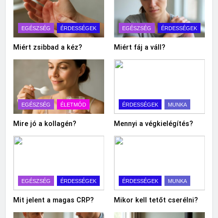
EGÉSZSÉG
ÉRDESSÉGEK
EGÉSZSÉG
ÉRDESSÉGEK
Miért zsibbad a kéz?
Miért fáj a váll?
EGÉSZSÉG
ÉLETMÓD
ÉRDESSÉGEK
MUNKA
Mire jó a kollagén?
Mennyi a végkielégítés?
EGÉSZSÉG
ÉRDESSÉGEK
ÉRDESSÉGEK
MUNKA
Mit jelent a magas CRP?
Mikor kell tetőt cserélni?