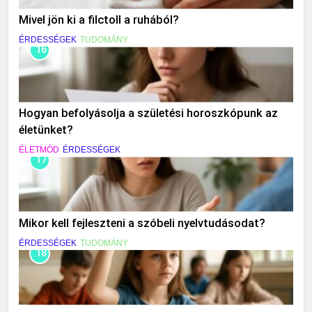
Mivel jön ki a filctoll a ruhából?
ÉRDESSÉGEK
TUDOMÁNY
16
Hogyan befolyásolja a születési horoszkópunk az
életünket?
ÉLETMÓD
ÉRDESSÉGEK
17
Mikor kell fejleszteni a szóbeli nyelvtudásodat?
ÉRDESSÉGEK
TUDOMÁNY
18