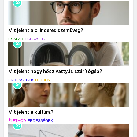
52
Mit jelent a cilinderes szemüveg?
CSALÁD
EGÉSZSÉG
53
Mit jelent hogy hőszivattyús szárítógép?
ÉRDESSÉGEK
OTTHON
54
Mit jelent a kultúra?
ÉLETMÓD
ÉRDESSÉGEK
55