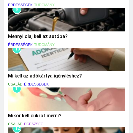
ÉRDESSÉGEK
TUDOMÁNY
9
Mennyi olaj kell az autóba?
ÉRDESSÉGEK
TUDOMÁNY
10
Mi kell az adókártya igényléshez?
CSALÁD
ÉRDESSÉGEK
11
Mikor kell cukrot mérni?
CSALÁD
EGÉSZSÉG
12