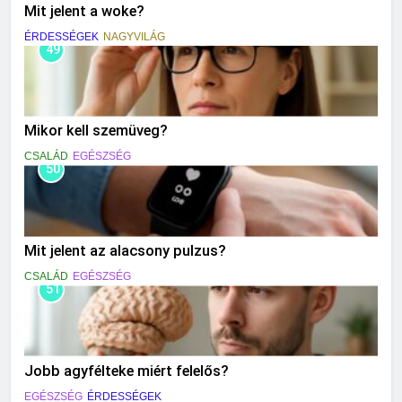
Mit jelent a woke?
ÉRDESSÉGEK
NAGYVILÁG
49
Mikor kell szemüveg?
CSALÁD
EGÉSZSÉG
50
Mit jelent az alacsony pulzus?
CSALÁD
EGÉSZSÉG
51
Jobb agyfélteke miért felelős?
EGÉSZSÉG
ÉRDESSÉGEK