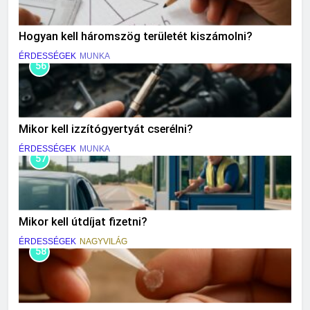
Hogyan kell háromszög területét kiszámolni?
ÉRDESSÉGEK
MUNKA
56
Mikor kell izzítógyertyát cserélni?
ÉRDESSÉGEK
MUNKA
57
Mikor kell útdíjat fizetni?
ÉRDESSÉGEK
NAGYVILÁG
58