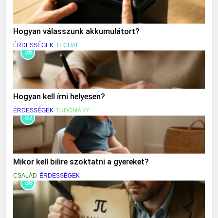
Hogyan válasszunk akkumulátort?
ÉRDESSÉGEK
TECH/IT
36
Hogyan kell írni helyesen?
ÉRDESSÉGEK
TUDOMÁNY
37
Mikor kell bilire szoktatni a gyereket?
CSALÁD
ÉRDESSÉGEK
38