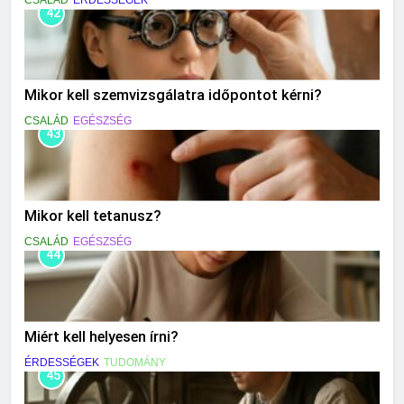
CSALÁD
ÉRDESSÉGEK
42
Mikor kell szemvizsgálatra időpontot kérni?
CSALÁD
EGÉSZSÉG
43
Mikor kell tetanusz?
CSALÁD
EGÉSZSÉG
44
Miért kell helyesen írni?
ÉRDESSÉGEK
TUDOMÁNY
45