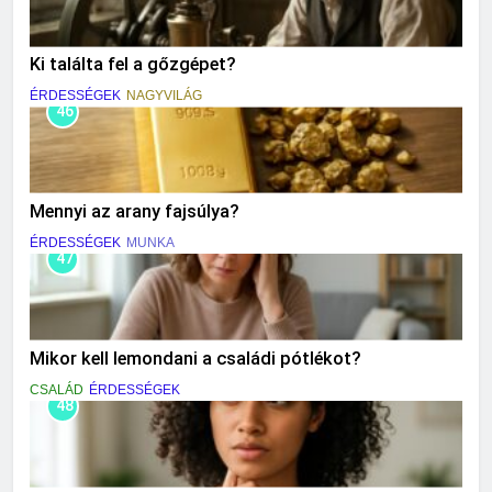
Ki találta fel a gőzgépet?
ÉRDESSÉGEK
NAGYVILÁG
46
Mennyi az arany fajsúlya?
ÉRDESSÉGEK
MUNKA
47
Mikor kell lemondani a családi pótlékot?
CSALÁD
ÉRDESSÉGEK
48