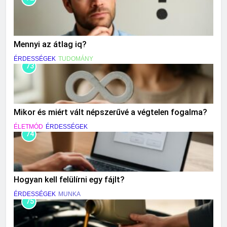
Mennyi az átlag iq?
ÉRDESSÉGEK
TUDOMÁNY
73
Mikor és miért vált népszerűvé a végtelen fogalma?
ÉLETMÓD
ÉRDESSÉGEK
74
Hogyan kell felülírni egy fájlt?
ÉRDESSÉGEK
MUNKA
75