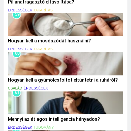
Pillanatragasztó eltávolítása?
ÉRDESSÉGEK
TAKARÍTÁS
59
Hogyan kell a mosószódát használni?
ÉRDESSÉGEK
TAKARÍTÁS
60
Hogyan kell a gyümölcsfoltot eltüntetni a ruháról?
CSALÁD
ÉRDESSÉGEK
61
Mennyi az átlagos intelligencia hányados?
ÉRDESSÉGEK
TUDOMÁNY