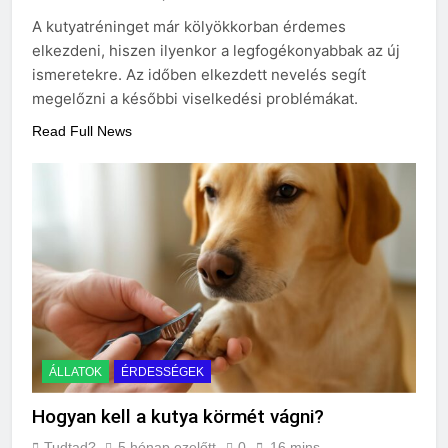
A kutyatréninget már kölyökkorban érdemes
elkezdeni, hiszen ilyenkor a legfogékonyabbak az új
ismeretekre. Az időben elkezdett nevelés segít
megelőzni a későbbi viselkedési problémákat.
Read Full News
ÁLLATOK
ÉRDESSÉGEK
Hogyan kell a kutya körmét vágni?
Tudtad?
5 hónap ezelőtt
0
16 mins