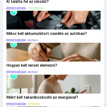
Ki találta fel az iskolát?
ÉRDESSÉGEK
TUDOMÁNY
19
Mikor kell akkumulátort cserélni az autóban?
ÉRDESSÉGEK
MUNKA
20
Hogyan kell verset elemezni?
ÉRDESSÉGEK
MUNKA
21
Miért kell takarékoskodni az energiával?
ÉRDESSÉGEK
OTTHON