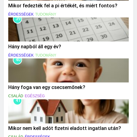
Mikor fedezték fel a pi értékét, és miért fontos?
ÉRDESSÉGEK
TUDOMÁNY
39
Hány napból áll egy év?
ÉRDESSÉGEK
TUDOMÁNY
40
Hány foga van egy csecsemőnek?
CSALÁD
EGÉSZSÉG
41
Mikor nem kell adót fizetni eladott ingatlan után?