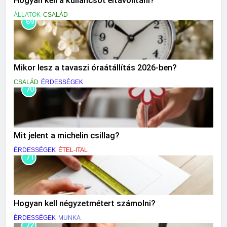
Hogyan kell a kullancsot eltávolítani?
ÁLLATOK
CSALÁD
69
Mikor lesz a tavaszi óraátállítás 2026-ben?
CSALÁD
ÉRDESSÉGEK
70
Mit jelent a michelin csillag?
ÉRDESSÉGEK
ÉTEL-ITAL
71
Hogyan kell négyzetmétert számolni?
ÉRDESSÉGEK
MUNKA
72