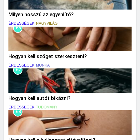
Milyen hosszú az egyenlítő?
ÉRDESSÉGEK
NAGYVILÁG
66
Hogyan kell szöget szerkeszteni?
ÉRDESSÉGEK
MUNKA
67
Hogyan kell autót bikázni?
ÉRDESSÉGEK
TUDOMÁNY
68