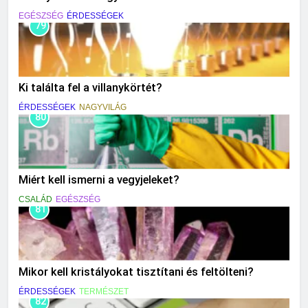
EGÉSZSÉG
ÉRDESSÉGEK
79
Ki találta fel a villanykörtét?
ÉRDESSÉGEK
NAGYVILÁG
80
Miért kell ismerni a vegyjeleket?
CSALÁD
EGÉSZSÉG
81
Mikor kell kristályokat tisztítani és feltölteni?
ÉRDESSÉGEK
TERMÉSZET
82