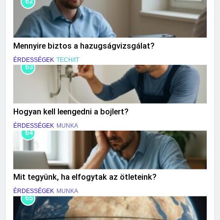
62
Mennyire biztos a hazugságvizsgálat?
ÉRDESSÉGEK
TECH/IT
63
Hogyan kell leengedni a bojlert?
ÉRDESSÉGEK
MUNKA
64
Mit tegyünk, ha elfogytak az ötleteink?
ÉRDESSÉGEK
MUNKA
65