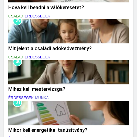
Hova kell beadni a válókeresetet?
CSALÁD
ÉRDESSÉGEK
29
Mit jelent a családi adókedvezmény?
CSALÁD
ÉRDESSÉGEK
30
Mihez kell mestervizsga?
ÉRDESSÉGEK
MUNKA
31
Mikor kell energetikai tanúsítvány?