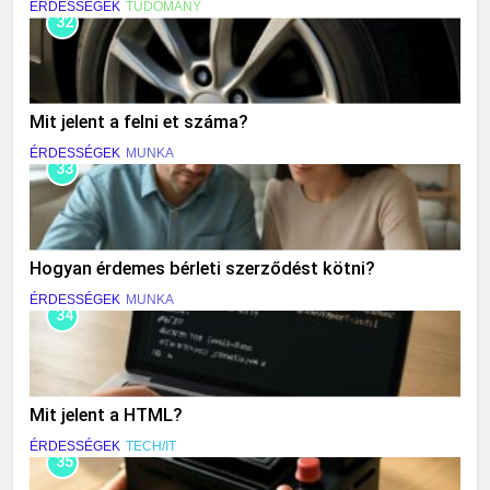
ÉRDESSÉGEK
TUDOMÁNY
32
Mit jelent a felni et száma?
ÉRDESSÉGEK
MUNKA
33
Hogyan érdemes bérleti szerződést kötni?
ÉRDESSÉGEK
MUNKA
34
Mit jelent a HTML?
ÉRDESSÉGEK
TECH/IT
35