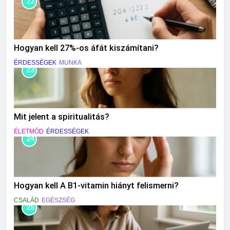
22
Hogyan kell 27%-os áfát kiszámítani?
ÉRDESSÉGEK
MUNKA
23
Mit jelent a spiritualitás?
ÉLETMÓD
ÉRDESSÉGEK
24
Hogyan kell A B1-vitamin hiányt felismerni?
CSALÁD
EGÉSZSÉG
25