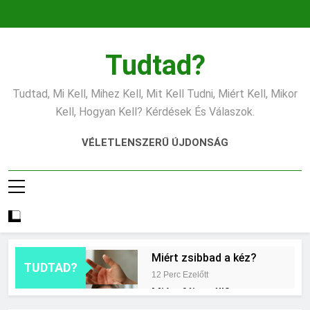
Ugrás
a
tartalomra
Tudtad?
Tudtad, Mi Kell, Mihez Kell, Mit Kell Tudni, Miért Kell, Mikor
Kell, Hogyan Kell? Kérdések És Válaszok.
VÉLETLENSZERŰ ÚJDONSÁG
Miért zsibbad a kéz?
TUDTAD?
12 Perc Ezelőtt
Miért fáj a váll?
8 Óra Ezelőtt