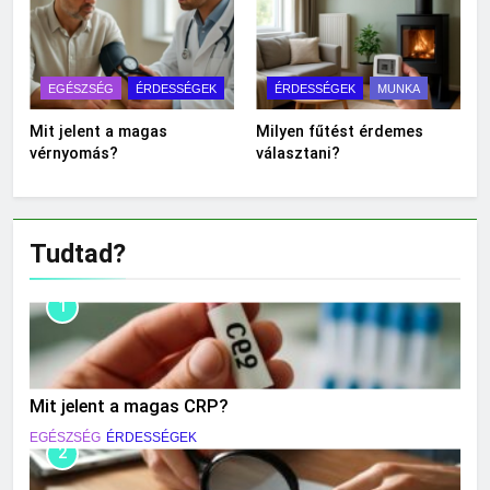
EGÉSZSÉG
ÉRDESSÉGEK
ÉRDESSÉGEK
MUNKA
Mit jelent a magas
Milyen fűtést érdemes
vérnyomás?
választani?
Tudtad?
1
Mit jelent a magas CRP?
EGÉSZSÉG
ÉRDESSÉGEK
2